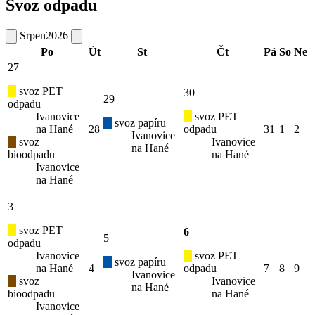
Svoz odpadu
Srpen
2026
Po
Út
St
Čt
Pá
So
Ne
27
svoz PET
30
29
odpadu
Ivanovice
svoz PET
svoz papíru
na Hané
28
odpadu
31
1
2
Ivanovice
svoz
Ivanovice
na Hané
bioodpadu
na Hané
Ivanovice
na Hané
3
svoz PET
6
5
odpadu
Ivanovice
svoz PET
svoz papíru
na Hané
4
odpadu
7
8
9
Ivanovice
svoz
Ivanovice
na Hané
bioodpadu
na Hané
Ivanovice