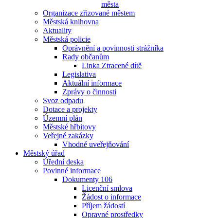
města
Organizace zřizované městem
Městská knihovna
Aktuality
Městská policie
Oprávnění a povinnosti strážníka
Rady občanům
Linka Ztracené dítě
Legislativa
Aktuální informace
Zprávy o činnosti
Svoz odpadu
Dotace a projekty
Územní plán
Městské hřbitovy
Veřejné zakázky
Vhodné uveřejňování
Městský úřad
Úřední deska
Povinné informace
Dokumenty 106
Licenční smlova
Žádost o informace
Příjem žádostí
Opravné prostředky