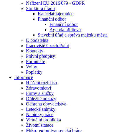
Nařízení EU 2016⁄679 - GDPR
Struktura úřadu
Kancelář tajemnice
Finanční odbor
Finanční odbor
Agenda hřbitova
Stavební úřad a správa majetku města
E-podatelna
Pracoviště Czech Point
Kontakty
Právní předpisy
Formuláře
Volby
Poplatky
Informace
Hlášení rozhlasu
Zdravotnictví
Firmy a služby
Důležité odkazy
Ochrana obyvatelstva
Letecké snímky
Nabídky práce
Virtuální prohlídka
Životní situace
Mikroregion Ivanovická brána