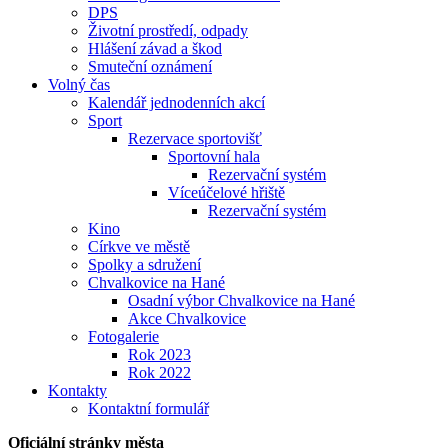
DPS
Životní prostředí, odpady
Hlášení závad a škod
Smuteční oznámení
Volný čas
Kalendář jednodenních akcí
Sport
Rezervace sportovišť
Sportovní hala
Rezervační systém
Víceúčelové hřiště
Rezervační systém
Kino
Církve ve městě
Spolky a sdružení
Chvalkovice na Hané
Osadní výbor Chvalkovice na Hané
Akce Chvalkovice
Fotogalerie
Rok 2023
Rok 2022
Kontakty
Kontaktní formulář
Oficiální stránky města