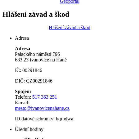
Geoportál
Hlášení závad a škod
Hlášení závad a škod
Adresa
Adresa
Palackého náměstí 796
683 23 Ivanovice na Hané
IČ: 00291846
DIČ: CZ00291846
Spojení
Telefon:
517 363 251
E-mail:
mesto@ivanovicenahane.cz
ID datové schránky: hqrbdwa
Úřední hodiny