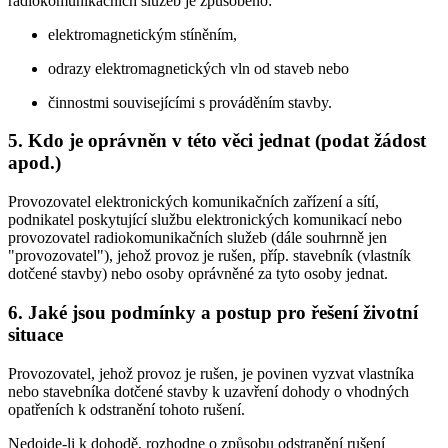
radiokomunikačních služeb je způsobeno:
elektromagnetickým stíněním,
odrazy elektromagnetických vln od staveb nebo
činnostmi souvisejícími s prováděním stavby.
5. Kdo je oprávněn v této věci jednat (podat žádost
apod.)
Provozovatel elektronických komunikačních zařízení a sítí,
podnikatel poskytující službu elektronických komunikací nebo
provozovatel radiokomunikačních služeb (dále souhrnně jen
"provozovatel"), jehož provoz je rušen, příp. stavebník (vlastník
dotčené stavby) nebo osoby oprávněné za tyto osoby jednat.
6. Jaké jsou podmínky a postup pro řešení životní
situace
Provozovatel, jehož provoz je rušen, je povinen vyzvat vlastníka
nebo stavebníka dotčené stavby k uzavření dohody o vhodných
opatřeních k odstranění tohoto rušení.
Nedojde-li k dohodě, rozhodne o způsobu odstranění rušení