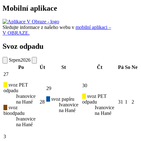
Mobilní aplikace
Sledujte informace z našeho webu v
mobilní aplikaci –
V OBRAZE.
Svoz odpadu
Srpen
2026
Po
Út
St
Čt
Pá
So
Ne
27
svoz PET
30
29
odpadu
Ivanovice
svoz PET
svoz papíru
na Hané
28
odpadu
31
1
2
Ivanovice
svoz
Ivanovice
na Hané
bioodpadu
na Hané
Ivanovice
na Hané
3