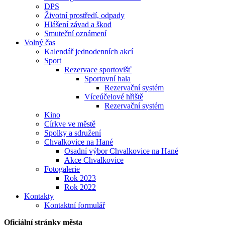
DPS
Životní prostředí, odpady
Hlášení závad a škod
Smuteční oznámení
Volný čas
Kalendář jednodenních akcí
Sport
Rezervace sportovišť
Sportovní hala
Rezervační systém
Víceúčelové hřiště
Rezervační systém
Kino
Církve ve městě
Spolky a sdružení
Chvalkovice na Hané
Osadní výbor Chvalkovice na Hané
Akce Chvalkovice
Fotogalerie
Rok 2023
Rok 2022
Kontakty
Kontaktní formulář
Oficiální stránky města