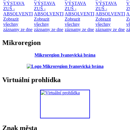
VÝSTAVA
VÝSTAVA
VÝSTAVA
VÝSTAVA
V
ZUŠ -
ZUŠ -
ZUŠ -
ZUŠ -
Z
ABSOLVENTI
ABSOLVENTI
ABSOLVENTI
ABSOLVENTI
A
Zobrazit
Zobrazit
Zobrazit
Zobrazit
Z
všechny
všechny
všechny
všechny
v
záznamy ze dne
záznamy ze dne
záznamy ze dne
záznamy ze dne
z
Mikroregion
Mikroregion Ivanovická brána
Virtuální prohlídka
Znak města