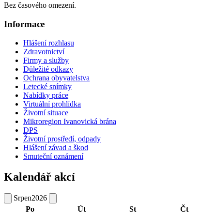
Bez časového omezení.
Informace
Hlášení rozhlasu
Zdravotnictví
Firmy a služby
Důležité odkazy
Ochrana obyvatelstva
Letecké snímky
Nabídky práce
Virtuální prohlídka
Životní situace
Mikroregion Ivanovická brána
DPS
Životní prostředí, odpady
Hlášení závad a škod
Smuteční oznámení
Kalendář akcí
Srpen
2026
Po
Út
St
Čt