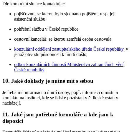
Dle konkrétní situace kontaktujte:
pojišťovnu, se kterou bylo sjednáno pojištění, resp. její
asistenční službu,
pohřební službu v České republice,
cestovní kancelář, se kterou zemřelá osoba cestovala,
konzulární oddělení zastupitelského úřadu České republiky
, v
jehož obvodu působnosti k úmrtí došlo,
odbor konzulárních činností Ministerstva zahraničních věcí
České republiky
.
10. Jaké doklady je nutné mít s sebou
Je třeba mít informaci o úmrtí osoby, popř. informaci o místu a
kontaktu na instituci, kde se lidské pozůstatky či lidské ostatky
nacházejí.
11. Jaké jsou potřebné formuláře a kde jsou k
dispozici