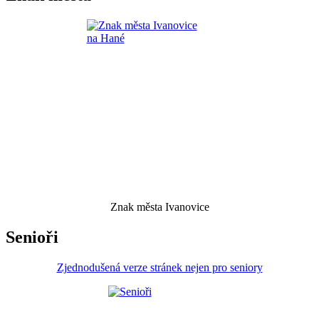
Znak města Ivanovice
Senioři
Zjednodušená verze stránek nejen pro seniory