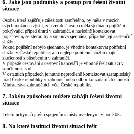
6. Jaké jsou podmínky a postup pro řešení životní
situace
Osoba, která zajišťuje záležitosti zemřelého, by měla v mezích
svých možností zjistit, zda zemřelá osoba měla sjednáno pojištění
pokrývající případ úmrtí v zahraničí, a následně kontaktovat
pojišťovnu, se kterou byla smlouva sjednána, případně její asistenční
službu.
Pokud pojištění nebylo sjednáno, je vhodné kontaktovat pohřební
službu v České republice, a to nejlépe pohřební službu mající
zkušenosti s působením v zahraničí.
V případě cestování s cestovní kanceláří je vhodné řešit situaci v
součinnosti s ní.
V ostatních případech je nutné neprodleně kontaktovat zastupitelský
úřad České republiky v zahraničí nebo odbor konzulárních činností
Ministerstva zahraničních věcí České republiky.
7. Jakým způsobem můžete zahájit řešení životní
situace
Telefonickým či jiným spojením s místy uvedenými v bodě 08.
8. Na které instituci životní situaci řešit