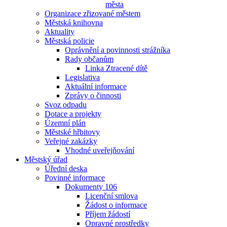
města
Organizace zřizované městem
Městská knihovna
Aktuality
Městská policie
Oprávnění a povinnosti strážníka
Rady občanům
Linka Ztracené dítě
Legislativa
Aktuální informace
Zprávy o činnosti
Svoz odpadu
Dotace a projekty
Územní plán
Městské hřbitovy
Veřejné zakázky
Vhodné uveřejňování
Městský úřad
Úřední deska
Povinné informace
Dokumenty 106
Licenční smlova
Žádost o informace
Příjem žádostí
Opravné prostředky