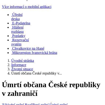
Více informací o mobilní aplikaci
Úřední
deska
E-Podatelna
Hlášení
rozhlasu
Poplatky
Rezervační
systém
Chvalkovice na Hané
Mikroregion Ivanovická brána
Úvodní stránka
Informace
Životní situace
Úmrtí občana České republiky v...
Úmrtí občana České republiky
v zahraničí
Základní znění
Rozšířené znění
Úplné znění