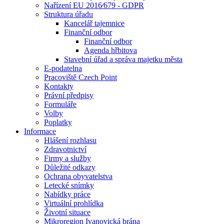
Nařízení EU 2016⁄679 - GDPR
Struktura úřadu
Kancelář tajemnice
Finanční odbor
Finanční odbor
Agenda hřbitova
Stavební úřad a správa majetku města
E-podatelna
Pracoviště Czech Point
Kontakty
Právní předpisy
Formuláře
Volby
Poplatky
Informace
Hlášení rozhlasu
Zdravotnictví
Firmy a služby
Důležité odkazy
Ochrana obyvatelstva
Letecké snímky
Nabídky práce
Virtuální prohlídka
Životní situace
Mikroregion Ivanovická brána