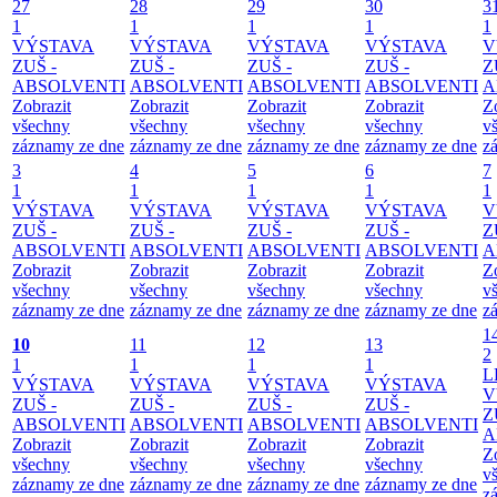
27
28
29
30
3
1
1
1
1
1
VÝSTAVA
VÝSTAVA
VÝSTAVA
VÝSTAVA
V
ZUŠ -
ZUŠ -
ZUŠ -
ZUŠ -
Z
ABSOLVENTI
ABSOLVENTI
ABSOLVENTI
ABSOLVENTI
A
Zobrazit
Zobrazit
Zobrazit
Zobrazit
Z
všechny
všechny
všechny
všechny
v
záznamy ze dne
záznamy ze dne
záznamy ze dne
záznamy ze dne
z
3
4
5
6
7
1
1
1
1
1
VÝSTAVA
VÝSTAVA
VÝSTAVA
VÝSTAVA
V
ZUŠ -
ZUŠ -
ZUŠ -
ZUŠ -
Z
ABSOLVENTI
ABSOLVENTI
ABSOLVENTI
ABSOLVENTI
A
Zobrazit
Zobrazit
Zobrazit
Zobrazit
Z
všechny
všechny
všechny
všechny
v
záznamy ze dne
záznamy ze dne
záznamy ze dne
záznamy ze dne
z
1
10
11
12
13
2
1
1
1
1
L
VÝSTAVA
VÝSTAVA
VÝSTAVA
VÝSTAVA
V
ZUŠ -
ZUŠ -
ZUŠ -
ZUŠ -
Z
ABSOLVENTI
ABSOLVENTI
ABSOLVENTI
ABSOLVENTI
A
Zobrazit
Zobrazit
Zobrazit
Zobrazit
Z
všechny
všechny
všechny
všechny
v
záznamy ze dne
záznamy ze dne
záznamy ze dne
záznamy ze dne
z