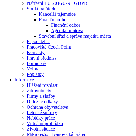
Nařízení EU 2016⁄679 - GDPR
Struktura úřadu
Kancelář tajemnice
Finanční odbor
Finanční odbor
Agenda hřbitova
Stavební úřad a správa majetku města
E-podatelna
Pracoviště Czech Point
Kontakty
Právní předpisy
Formuláře
Volby
Poplatky
Informace
Hlášení rozhlasu
Zdravotnictví
Firmy a služby
Důležité odkazy
Ochrana obyvatelstva
Letecké snímky
Nabídky práce
Virtuální prohlídka
Životní situace
Mikroregion Ivanovická brána