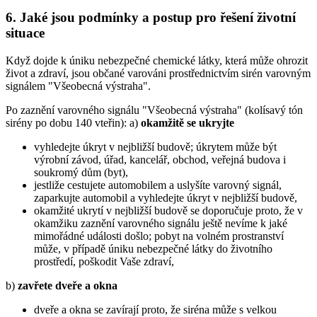
6. Jaké jsou podmínky a postup pro řešení životní
situace
Když dojde k úniku nebezpečné chemické látky, která může ohrozit
život a zdraví, jsou občané varováni prostřednictvím sirén varovným
signálem "Všeobecná výstraha".
Po zaznění varovného signálu "Všeobecná výstraha" (kolísavý tón
sirény po dobu 140 vteřin): a)
okamžitě se ukryjte
vyhledejte úkryt v nejbližší budově; úkrytem může být
výrobní závod, úřad, kancelář, obchod, veřejná budova i
soukromý dům (byt),
jestliže cestujete automobilem a uslyšíte varovný signál,
zaparkujte automobil a vyhledejte úkryt v nejbližší budově,
okamžité ukrytí v nejbližší budově se doporučuje proto, že v
okamžiku zaznění varovného signálu ještě nevíme k jaké
mimořádné události došlo; pobyt na volném prostranství
může, v případě úniku nebezpečné látky do životního
prostředí, poškodit Vaše zdraví,
b)
zavřete dveře a okna
dveře a okna se zavírají proto, že siréna může s velkou