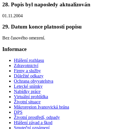
28. Popis byl naposledy aktualizován
01.11.2004
29. Datum konce platnosti popisu
Bez časového omezení.
Informace
Hlášení rozhlasu
Zdravotnictví
Firmy a služby
Důležité odkazy
Ochrana obyvatelstva
Letecké snímky
Nabídky práce
Virtuální prohlídka
Životní situace
Mikroregion Ivanovická brána
DPS
Životní prostředí, odpady
Hlášení závad a škod
Smuteční oznámení