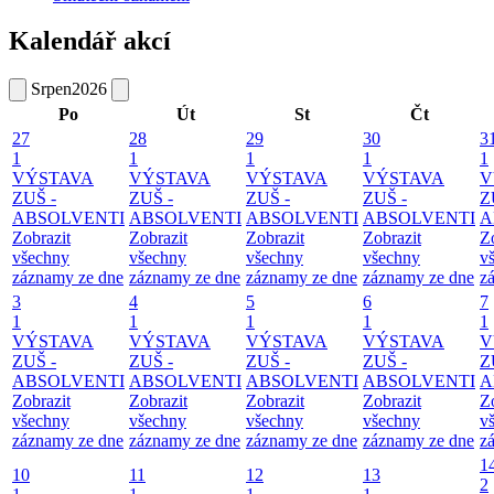
Kalendář akcí
Srpen
2026
Po
Út
St
Čt
27
28
29
30
3
1
1
1
1
1
VÝSTAVA
VÝSTAVA
VÝSTAVA
VÝSTAVA
V
ZUŠ -
ZUŠ -
ZUŠ -
ZUŠ -
Z
ABSOLVENTI
ABSOLVENTI
ABSOLVENTI
ABSOLVENTI
A
Zobrazit
Zobrazit
Zobrazit
Zobrazit
Z
všechny
všechny
všechny
všechny
v
záznamy ze dne
záznamy ze dne
záznamy ze dne
záznamy ze dne
z
3
4
5
6
7
1
1
1
1
1
VÝSTAVA
VÝSTAVA
VÝSTAVA
VÝSTAVA
V
ZUŠ -
ZUŠ -
ZUŠ -
ZUŠ -
Z
ABSOLVENTI
ABSOLVENTI
ABSOLVENTI
ABSOLVENTI
A
Zobrazit
Zobrazit
Zobrazit
Zobrazit
Z
všechny
všechny
všechny
všechny
v
záznamy ze dne
záznamy ze dne
záznamy ze dne
záznamy ze dne
z
1
10
11
12
13
2