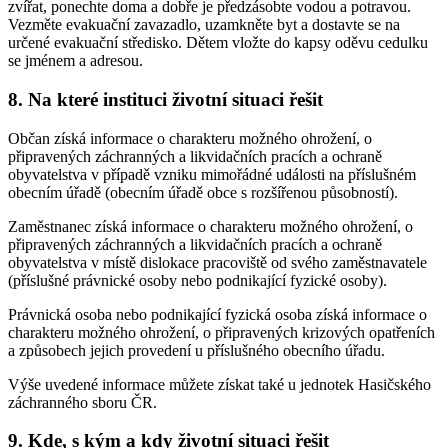
zvířat, ponechte doma a dobře je předzásobte vodou a potravou.
Vezměte evakuační zavazadlo, uzamkněte byt a dostavte se na
určené evakuační středisko. Dětem vložte do kapsy oděvu cedulku
se jménem a adresou.
8. Na které instituci životní situaci řešit
Občan získá informace o charakteru možného ohrožení, o
připravených záchranných a likvidačních pracích a ochraně
obyvatelstva v případě vzniku mimořádné události na příslušném
obecním úřadě (obecním úřadě obce s rozšířenou působností).
Zaměstnanec získá informace o charakteru možného ohrožení, o
připravených záchranných a likvidačních pracích a ochraně
obyvatelstva v místě dislokace pracoviště od svého zaměstnavatele
(příslušné právnické osoby nebo podnikající fyzické osoby).
Právnická osoba nebo podnikající fyzická osoba získá informace o
charakteru možného ohrožení, o připravených krizových opatřeních
a způsobech jejich provedení u příslušného obecního úřadu.
Výše uvedené informace můžete získat také u jednotek Hasičského
záchranného sboru ČR.
9. Kde, s kým a kdy životní situaci řešit