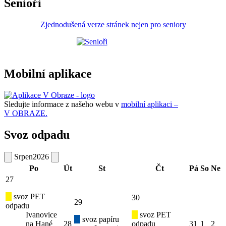
Senioři
Zjednodušená verze stránek nejen pro seniory
Mobilní aplikace
Sledujte informace z našeho webu v
mobilní aplikaci –
V OBRAZE.
Svoz odpadu
Srpen
2026
Po
Út
St
Čt
Pá
So
Ne
27
svoz PET
30
29
odpadu
Ivanovice
svoz PET
svoz papíru
na Hané
28
odpadu
31
1
2