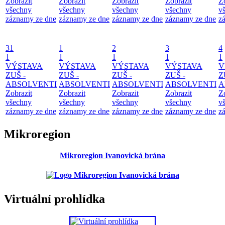
Zobrazit
Zobrazit
Zobrazit
Zobrazit
Z
všechny
všechny
všechny
všechny
v
záznamy ze dne
záznamy ze dne
záznamy ze dne
záznamy ze dne
z
31
1
2
3
4
1
1
1
1
1
VÝSTAVA
VÝSTAVA
VÝSTAVA
VÝSTAVA
V
ZUŠ -
ZUŠ -
ZUŠ -
ZUŠ -
Z
ABSOLVENTI
ABSOLVENTI
ABSOLVENTI
ABSOLVENTI
A
Zobrazit
Zobrazit
Zobrazit
Zobrazit
Z
všechny
všechny
všechny
všechny
v
záznamy ze dne
záznamy ze dne
záznamy ze dne
záznamy ze dne
z
Mikroregion
Mikroregion Ivanovická brána
Virtuální prohlídka