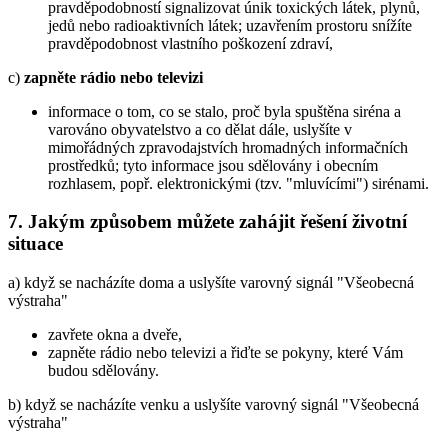
pravděpodobností signalizovat únik toxických látek, plynů,
jedů nebo radioaktivních látek; uzavřením prostoru snížíte
pravděpodobnost vlastního poškození zdraví,
c)
zapněte rádio nebo televizi
informace o tom, co se stalo, proč byla spuštěna siréna a
varováno obyvatelstvo a co dělat dále, uslyšíte v
mimořádných zpravodajstvích hromadných informačních
prostředků; tyto informace jsou sdělovány i obecním
rozhlasem, popř. elektronickými (tzv. "mluvícími") sirénami.
7. Jakým způsobem můžete zahájit řešení životní
situace
a) když se nacházíte doma a uslyšíte varovný signál "Všeobecná
výstraha"
zavřete okna a dveře,
zapněte rádio nebo televizi a řiďte se pokyny, které Vám
budou sdělovány.
b) když se nacházíte venku a uslyšíte varovný signál "Všeobecná
výstraha"