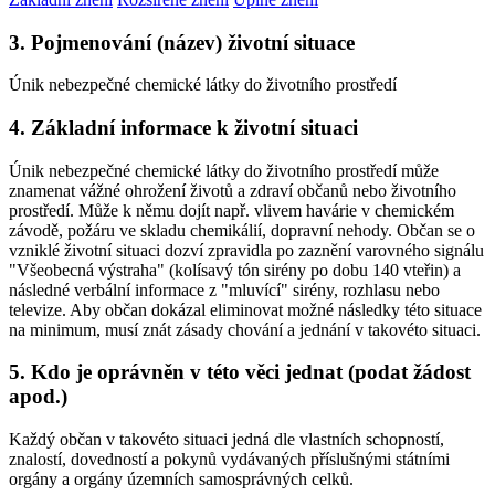
3. Pojmenování (název) životní situace
Únik nebezpečné chemické látky do životního prostředí
4. Základní informace k životní situaci
Únik nebezpečné chemické látky do životního prostředí může
znamenat vážné ohrožení životů a zdraví občanů nebo životního
prostředí. Může k němu dojít např. vlivem havárie v chemickém
závodě, požáru ve skladu chemikálií, dopravní nehody. Občan se o
vzniklé životní situaci dozví zpravidla po zaznění varovného signálu
"Všeobecná výstraha" (kolísavý tón sirény po dobu 140 vteřin) a
následné verbální informace z "mluvící" sirény, rozhlasu nebo
televize. Aby občan dokázal eliminovat možné následky této situace
na minimum, musí znát zásady chování a jednání v takovéto situaci.
5. Kdo je oprávněn v této věci jednat (podat žádost
apod.)
Každý občan v takovéto situaci jedná dle vlastních schopností,
znalostí, dovedností a pokynů vydávaných příslušnými státními
orgány a orgány územních samosprávných celků.