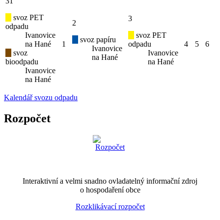
31
svoz PET
3
2
odpadu
Ivanovice
svoz PET
svoz papíru
na Hané
1
odpadu
4
5
6
Ivanovice
svoz
Ivanovice
na Hané
bioodpadu
na Hané
Ivanovice
na Hané
Kalendář svozu odpadu
Rozpočet
Interaktivní a velmi snadno ovladatelný informační zdroj
o hospodaření obce
Rozklikávací rozpočet