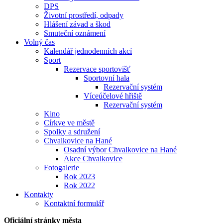
DPS
Životní prostředí, odpady
Hlášení závad a škod
Smuteční oznámení
Volný čas
Kalendář jednodenních akcí
Sport
Rezervace sportovišť
Sportovní hala
Rezervační systém
Víceúčelové hřiště
Rezervační systém
Kino
Církve ve městě
Spolky a sdružení
Chvalkovice na Hané
Osadní výbor Chvalkovice na Hané
Akce Chvalkovice
Fotogalerie
Rok 2023
Rok 2022
Kontakty
Kontaktní formulář
Oficiální stránky města