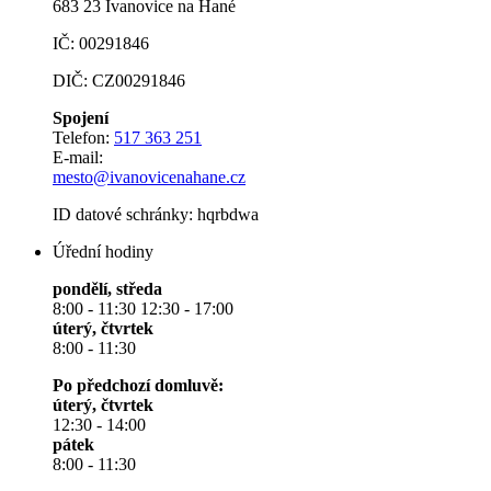
683 23 Ivanovice na Hané
IČ: 00291846
DIČ: CZ00291846
Spojení
Telefon:
517 363 251
E-mail:
mesto@ivanovicenahane.cz
ID datové schránky: hqrbdwa
Úřední hodiny
pondělí, středa
8:00 - 11:30 12:30 - 17:00
úterý, čtvrtek
8:00 - 11:30
Po předchozí domluvě:
úterý, čtvrtek
12:30 - 14:00
pátek
8:00 - 11:30