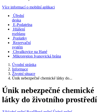
Více informací o mobilní aplikaci
Úřední
deska
E-Podatelna
Hlášení
rozhlasu
Poplatky
Rezervační
systém
Chvalkovice na Hané
Mikroregion Ivanovická brána
Úvodní stránka
Informace
Životní situace
Únik nebezpečné chemické látky do...
Únik nebezpečné chemické
látky do životního prostředí
Základní znění
Rozšířené znění
Úplné znění