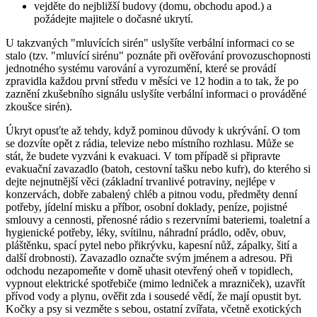
vejděte do nejbližší budovy (domu, obchodu apod.) a
požádejte majitele o dočasné ukrytí.
U takzvaných "mluvících sirén" uslyšíte verbální informaci co se
stalo (tzv. "mluvící sirénu" poznáte při ověřování provozuschopnosti
jednotného systému varování a vyrozumění, které se provádí
zpravidla každou první středu v měsíci ve 12 hodin a to tak, že po
zaznění zkušebního signálu uslyšíte verbální informaci o prováděné
zkoušce sirén).
Úkryt opusťte až tehdy, když pominou důvody k ukrývání. O tom
se dozvíte opět z rádia, televize nebo místního rozhlasu. Může se
stát, že budete vyzváni k evakuaci. V tom případě si připravte
evakuační zavazadlo (batoh, cestovní tašku nebo kufr), do kterého si
dejte nejnutnější věci (základní trvanlivé potraviny, nejlépe v
konzervách, dobře zabalený chléb a pitnou vodu, předměty denní
potřeby, jídelní misku a příbor, osobní doklady, peníze, pojistné
smlouvy a cennosti, přenosné rádio s rezervními bateriemi, toaletní a
hygienické potřeby, léky, svítilnu, náhradní prádlo, oděv, obuv,
pláštěnku, spací pytel nebo přikrývku, kapesní nůž, zápalky, šití a
další drobnosti). Zavazadlo označte svým jménem a adresou. Při
odchodu nezapomeňte v domě uhasit otevřený oheň v topidlech,
vypnout elektrické spotřebiče (mimo ledniček a mrazniček), uzavřít
přívod vody a plynu, ověřit zda i sousedé vědí, že mají opustit byt.
Kočky a psy si vezměte s sebou, ostatní zvířata, včetně exotických