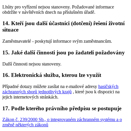
Lhůty pro vyřízení nejsou stanoveny. Požadované informace
obdržíte v návštěvních dnech na příslušném úřadě.
14. Kteří jsou další účastníci (dotčení) řešení životní
situace
Zaměstnavatelé - poskytují informace svým zaměstnancům.
15. Jaké další činnosti jsou po žadateli požadovány
Další činnosti nejsou stanoveny.
16. Elektronická služba, kterou lze využít
Případné dotazy můžete zasílat na e-mailové adresy
hasičských
záchranných sborů jednotlivých krajů
, které jsou k dispozici na
jejich internetových stránkách.
17. Podle kterého právního předpisu se postupuje
Zákon č. 239/2000 Sb., o integrovaném záchranném systému a o
změně některých zákonů