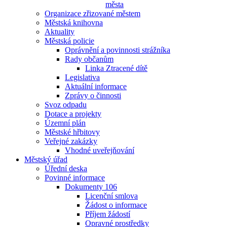
města
Organizace zřizované městem
Městská knihovna
Aktuality
Městská policie
Oprávnění a povinnosti strážníka
Rady občanům
Linka Ztracené dítě
Legislativa
Aktuální informace
Zprávy o činnosti
Svoz odpadu
Dotace a projekty
Územní plán
Městské hřbitovy
Veřejné zakázky
Vhodné uveřejňování
Městský úřad
Úřední deska
Povinné informace
Dokumenty 106
Licenční smlova
Žádost o informace
Příjem žádostí
Opravné prostředky