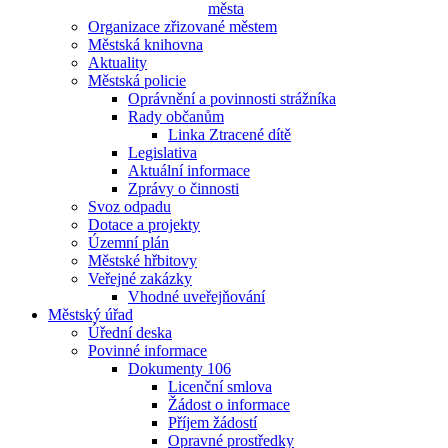
města
Organizace zřizované městem
Městská knihovna
Aktuality
Městská policie
Oprávnění a povinnosti strážníka
Rady občanům
Linka Ztracené dítě
Legislativa
Aktuální informace
Zprávy o činnosti
Svoz odpadu
Dotace a projekty
Územní plán
Městské hřbitovy
Veřejné zakázky
Vhodné uveřejňování
Městský úřad
Úřední deska
Povinné informace
Dokumenty 106
Licenční smlova
Žádost o informace
Příjem žádostí
Opravné prostředky