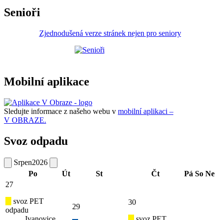
Senioři
Zjednodušená verze stránek nejen pro seniory
Mobilní aplikace
Sledujte informace z našeho webu v
mobilní aplikaci –
V OBRAZE.
Svoz odpadu
Srpen
2026
Po
Út
St
Čt
Pá
So
Ne
27
svoz PET
30
29
odpadu
Ivanovice
svoz PET