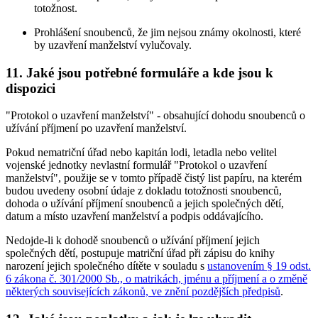
totožnost.
Prohlášení snoubenců, že jim nejsou známy okolnosti, které
by uzavření manželství vylučovaly.
11. Jaké jsou potřebné formuláře a kde jsou k
dispozici
"Protokol o uzavření manželství" - obsahující dohodu snoubenců o
užívání příjmení po uzavření manželství.
Pokud nematriční úřad nebo kapitán lodi, letadla nebo velitel
vojenské jednotky nevlastní formulář "Protokol o uzavření
manželství", použije se v tomto případě čistý list papíru, na kterém
budou uvedeny osobní údaje z dokladu totožnosti snoubenců,
dohoda o užívání příjmení snoubenců a jejich společných dětí,
datum a místo uzavření manželství a podpis oddávajícího.
Nedojde-li k dohodě snoubenců o užívání příjmení jejich
společných dětí, postupuje matriční úřad při zápisu do knihy
narození jejich společného dítěte v souladu s
ustanovením § 19 odst.
6 zákona č. 301/2000 Sb., o matrikách, jménu a příjmení a o změně
některých souvisejících zákonů, ve znění pozdějších předpisů
.