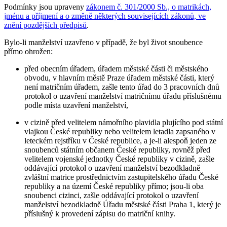
Podmínky jsou upraveny
zákonem č. 301/2000 Sb., o matrikách,
jménu a příjmení a o změně některých souvisejících zákonů, ve
znění pozdějších předpisů
.
Bylo-li manželství uzavřeno v případě, že byl život snoubence
přímo ohrožen:
před obecním úřadem, úřadem městské části či městského
obvodu, v hlavním městě Praze úřadem městské části, který
není matričním úřadem, zašle tento úřad do 3 pracovních dnů
protokol o uzavření manželství matričnímu úřadu příslušnému
podle místa uzavření manželství,
v cizině před velitelem námořního plavidla plujícího pod státní
vlajkou České republiky nebo velitelem letadla zapsaného v
leteckém rejstříku v České republice, a je-li alespoň jeden ze
snoubenců státním občanem České republiky, rovněž před
velitelem vojenské jednotky České republiky v cizině, zašle
oddávající protokol o uzavření manželství bezodkladně
zvláštní matrice prostřednictvím zastupitelského úřadu České
republiky a na území České republiky přímo; jsou-li oba
snoubenci cizinci, zašle oddávající protokol o uzavření
manželství bezodkladně Úřadu městské části Praha 1, který je
příslušný k provedení zápisu do matriční knihy.