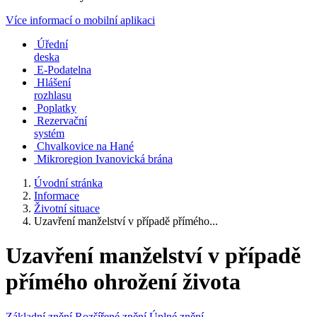
Více informací o mobilní aplikaci
Úřední
deska
E-Podatelna
Hlášení
rozhlasu
Poplatky
Rezervační
systém
Chvalkovice na Hané
Mikroregion Ivanovická brána
Úvodní stránka
Informace
Životní situace
Uzavření manželství v případě přímého...
Uzavření manželství v případě
přímého ohrožení života
Základní znění
Rozšířené znění
Úplné znění