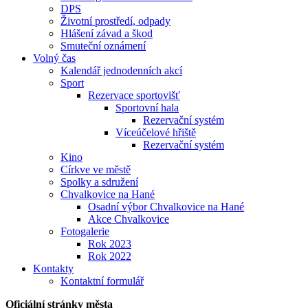
DPS
Životní prostředí, odpady
Hlášení závad a škod
Smuteční oznámení
Volný čas
Kalendář jednodenních akcí
Sport
Rezervace sportovišť
Sportovní hala
Rezervační systém
Víceúčelové hřiště
Rezervační systém
Kino
Církve ve městě
Spolky a sdružení
Chvalkovice na Hané
Osadní výbor Chvalkovice na Hané
Akce Chvalkovice
Fotogalerie
Rok 2023
Rok 2022
Kontakty
Kontaktní formulář
Oficiální stránky města