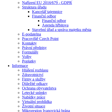
Nařízení EU 2016⁄679 - GDPR
Struktura úřadu
Kancelář tajemnice
Finanční odbor
Finanční odbor
Agenda hřbitova
Stavební úřad a správa majetku města
E-podatelna
Pracoviště Czech Point
Kontakty
Právní předpisy
Formuláře
Volby
Poplatky
Informace
Hlášení rozhlasu
Zdravotnictví
Firmy a služby
Důležité odkazy
Ochrana obyvatelstva
Letecké snímky
Nabídky práce
Virtuální prohlídka
Životní situace
Mikroregion Ivanovická brána