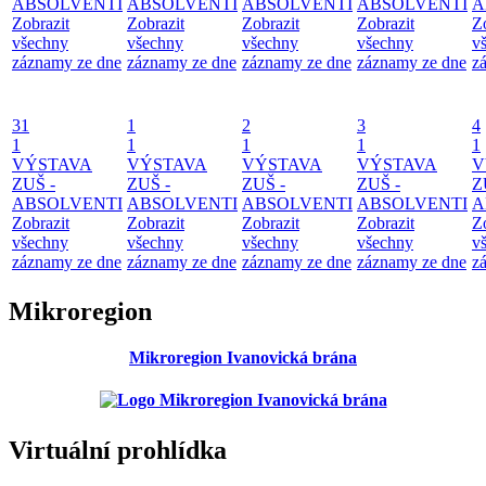
ABSOLVENTI
ABSOLVENTI
ABSOLVENTI
ABSOLVENTI
A
Zobrazit
Zobrazit
Zobrazit
Zobrazit
Z
všechny
všechny
všechny
všechny
v
záznamy ze dne
záznamy ze dne
záznamy ze dne
záznamy ze dne
z
31
1
2
3
4
1
1
1
1
1
VÝSTAVA
VÝSTAVA
VÝSTAVA
VÝSTAVA
V
ZUŠ -
ZUŠ -
ZUŠ -
ZUŠ -
Z
ABSOLVENTI
ABSOLVENTI
ABSOLVENTI
ABSOLVENTI
A
Zobrazit
Zobrazit
Zobrazit
Zobrazit
Z
všechny
všechny
všechny
všechny
v
záznamy ze dne
záznamy ze dne
záznamy ze dne
záznamy ze dne
z
Mikroregion
Mikroregion Ivanovická brána
Virtuální prohlídka