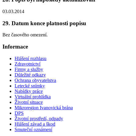
03.03.2014
29. Datum konce platnosti popisu
Bez časového omezení.
Informace
Hlášení rozhlasu
Zdravotnictví
Firmy a služby
Důležité odkazy
Ochrana obyvatelstva
Letecké snímky
Nabídky práce
Virtuální prohlídka
Životní situace
Mikroregion Ivanovická brána
DPS
Životní prostředí, odpady
Hlášení závad a škod
Smuteční oznámení