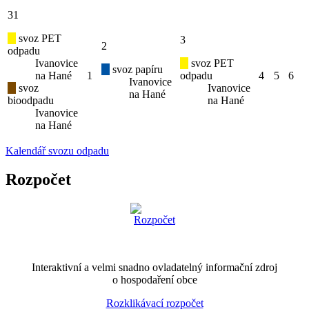
31
svoz PET
3
2
odpadu
Ivanovice
svoz PET
svoz papíru
na Hané
1
odpadu
4
5
6
Ivanovice
svoz
Ivanovice
na Hané
bioodpadu
na Hané
Ivanovice
na Hané
Kalendář svozu odpadu
Rozpočet
Interaktivní a velmi snadno ovladatelný informační zdroj
o hospodaření obce
Rozklikávací rozpočet