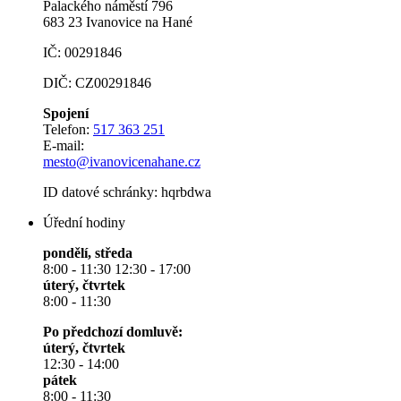
Palackého náměstí 796
683 23 Ivanovice na Hané
IČ: 00291846
DIČ: CZ00291846
Spojení
Telefon:
517 363 251
E-mail:
mesto@ivanovicenahane.cz
ID datové schránky: hqrbdwa
Úřední hodiny
pondělí, středa
8:00 - 11:30 12:30 - 17:00
úterý, čtvrtek
8:00 - 11:30
Po předchozí domluvě:
úterý, čtvrtek
12:30 - 14:00
pátek
8:00 - 11:30