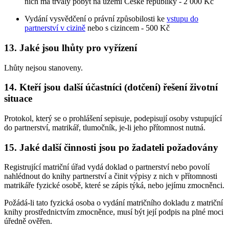
nich má trvalý pobyt na území České republiky - 2 000 Kč
Vydání vysvědčení o právní způsobilosti ke
vstupu do
partnerství v cizině
nebo s cizincem - 500 Kč
13. Jaké jsou lhůty pro vyřízení
Lhůty nejsou stanoveny.
14. Kteří jsou další účastníci (dotčení) řešení životní
situace
Protokol, který se o prohlášení sepisuje, podepisují osoby vstupující
do partnerství, matrikář, tlumočník, je-li jeho přítomnost nutná.
15. Jaké další činnosti jsou po žadateli požadovány
Registrující matriční úřad vydá doklad o partnerství nebo povolí
nahlédnout do knihy partnerství a činit výpisy z nich v přítomnosti
matrikáře fyzické osobě, které se zápis týká, nebo jejímu zmocněnci.
Požádá-li tato fyzická osoba o vydání matričního dokladu z matriční
knihy prostřednictvím zmocněnce, musí být její podpis na plné moci
úředně ověřen.