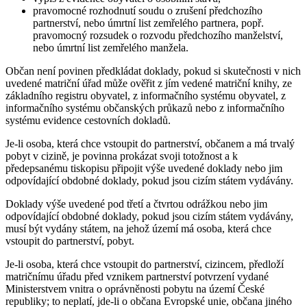
pravomocné rozhodnutí soudu o zrušení předchozího
partnerství, nebo úmrtní list zemřelého partnera, popř.
pravomocný rozsudek o rozvodu předchozího manželství,
nebo úmrtní list zemřelého manžela.
Občan není povinen předkládat doklady, pokud si skutečnosti v nich
uvedené matriční úřad může ověřit z jím vedené matriční knihy, ze
základního registru obyvatel, z informačního systému obyvatel, z
informačního systému občanských průkazů nebo z informačního
systému evidence cestovních dokladů.
Je-li osoba, která chce vstoupit do partnerství, občanem a má trvalý
pobyt v cizině, je povinna prokázat svoji totožnost a k
předepsanému tiskopisu připojit výše uvedené doklady nebo jim
odpovídající obdobné doklady, pokud jsou cizím státem vydávány.
Doklady výše uvedené pod třetí a čtvrtou odrážkou nebo jim
odpovídající obdobné doklady, pokud jsou cizím státem vydávány,
musí být vydány státem, na jehož území má osoba, která chce
vstoupit do partnerství, pobyt.
Je-li osoba, která chce vstoupit do partnerství, cizincem, předloží
matričnímu úřadu před vznikem partnerství potvrzení vydané
Ministerstvem vnitra o oprávněnosti pobytu na území České
republiky; to neplatí, jde-li o občana Evropské unie, občana jiného