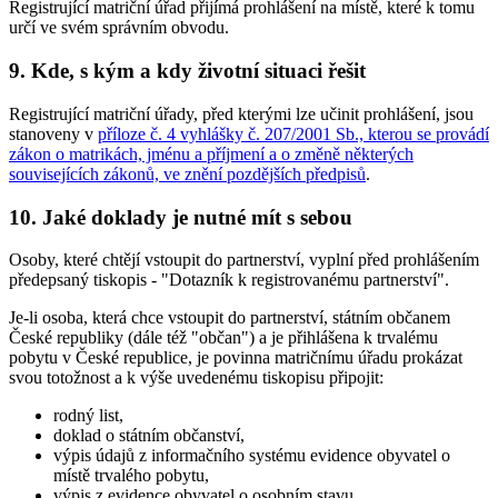
Registrující matriční úřad přijímá prohlášení na místě, které k tomu
určí ve svém správním obvodu.
9. Kde, s kým a kdy životní situaci řešit
Registrující matriční úřady, před kterými lze učinit prohlášení, jsou
stanoveny v
příloze č. 4 vyhlášky č. 207/2001 Sb., kterou se provádí
zákon o matrikách, jménu a příjmení a o změně některých
souvisejících zákonů, ve znění pozdějších předpisů
.
10. Jaké doklady je nutné mít s sebou
Osoby, které chtějí vstoupit do partnerství, vyplní před prohlášením
předepsaný tiskopis - "Dotazník k registrovanému partnerství".
Je-li osoba, která chce vstoupit do partnerství, státním občanem
České republiky (dále též "občan") a je přihlášena k trvalému
pobytu v České republice, je povinna matričnímu úřadu prokázat
svou totožnost a k výše uvedenému tiskopisu připojit:
rodný list,
doklad o státním občanství,
výpis údajů z informačního systému evidence obyvatel o
místě trvalého pobytu,
výpis z evidence obyvatel o osobním stavu,