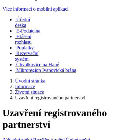
Více informací o mobilní aplikaci
Úřední
deska
E-Podatelna
Hlášení
rozhlasu
Poplatky
Rezervační
systém
Chvalkovice na Hané
Mikroregion Ivanovická brána
Úvodní stránka
Informace
Životní situace
Uzavření registrovaného partnerství
Uzavření registrovaného
partnerství
Základní znění
Rozšířené znění
Úplné znění