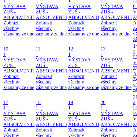
1
1
1
1
L
VÝSTAVA
VÝSTAVA
VÝSTAVA
VÝSTAVA
6
ZUŠ -
ZUŠ -
ZUŠ -
ZUŠ -
V
ABSOLVENTI
ABSOLVENTI
ABSOLVENTI
ABSOLVENTI
Z
Zobrazit
Zobrazit
Zobrazit
Zobrazit
A
všechny
všechny
všechny
všechny
Z
záznamy ze dne
záznamy ze dne
záznamy ze dne
záznamy ze dne
v
z
1
10
11
12
13
2
1
1
1
1
L
VÝSTAVA
VÝSTAVA
VÝSTAVA
VÝSTAVA
V
ZUŠ -
ZUŠ -
ZUŠ -
ZUŠ -
Z
ABSOLVENTI
ABSOLVENTI
ABSOLVENTI
ABSOLVENTI
A
Zobrazit
Zobrazit
Zobrazit
Zobrazit
Z
všechny
všechny
všechny
všechny
v
záznamy ze dne
záznamy ze dne
záznamy ze dne
záznamy ze dne
z
2
17
18
19
20
2
1
1
1
1
L
VÝSTAVA
VÝSTAVA
VÝSTAVA
VÝSTAVA
P
ZUŠ -
ZUŠ -
ZUŠ -
ZUŠ -
V
ABSOLVENTI
ABSOLVENTI
ABSOLVENTI
ABSOLVENTI
Z
Zobrazit
Zobrazit
Zobrazit
Zobrazit
A
všechny
všechny
všechny
všechny
Z