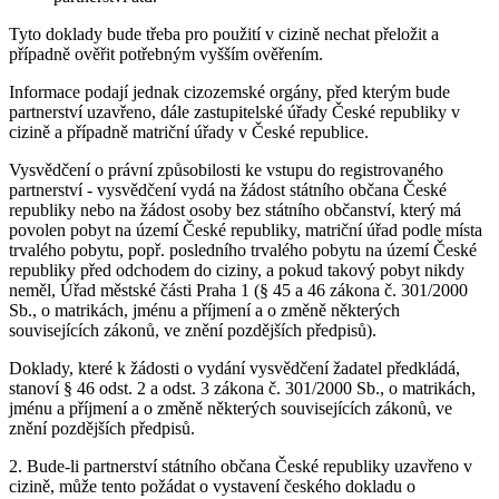
Tyto doklady bude třeba pro použití v cizině nechat přeložit a
případně ověřit potřebným vyšším ověřením.
Informace podají jednak cizozemské orgány, před kterým bude
partnerství uzavřeno, dále zastupitelské úřady České republiky v
cizině a případně matriční úřady v České republice.
Vysvědčení o právní způsobilosti ke vstupu do registrovaného
partnerství
- vysvědčení vydá na žádost státního občana České
republiky nebo na žádost osoby bez státního občanství, který má
povolen pobyt na území České republiky, matriční úřad podle místa
trvalého pobytu, popř. posledního trvalého pobytu na území České
republiky před odchodem do ciziny, a pokud takový pobyt nikdy
neměl, Úřad městské části Praha 1 (§ 45 a 46 zákona č. 301/2000
Sb., o matrikách, jménu a příjmení a o změně některých
souvisejících zákonů, ve znění pozdějších předpisů).
Doklady, které k žádosti o vydání vysvědčení žadatel předkládá,
stanoví § 46 odst. 2 a odst. 3 zákona č. 301/2000 Sb., o matrikách,
jménu a příjmení a o změně některých souvisejících zákonů, ve
znění pozdějších předpisů.
2. Bude-li partnerství státního občana České republiky uzavřeno v
cizině, může tento požádat o vystavení českého dokladu o