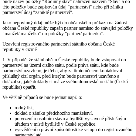
bude název položky "Rodinný stav" nahrazen názvem "Stav" a do
této položky bude zapisován údaj "partnerství" nebo při zániku
partnerství údaj "zaniklé partnerství".
Jako nepovinný údaj může být do občanského průkazu na žádost
občana České republiky zapsán partner namísto do stávající položky
"manžel/ manželka" do položky "partner/ partnerka".
Uzavření registrovaného partnerství státního občana České
republiky v cizině
1. V případě, že státní občan České republiky bude vstupovat do
partnerství na území cizího státu, podle práva státu, kde bude
partnerství uzavřeno, je třeba, aby za tímto účelem kontaktoval
příslušný cizí orgán, před kterým bude partnerství uzavřeno a
dotázal se, jaké doklady si má ze svého domovského státu (Česká
republika) opatřit.
Ve většině případů se bude jednat např. o:
rodný list,
doklad o zániku předchozího manželství,
potvrzení o osobním stavu a bydlišti vystavené příslušným
úřadem v místě bydliště v České republice,
vysvědčení o právní způsobilosti ke vstupu do registrovaného
partnerství atd.