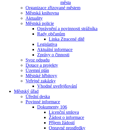
města
Organizace zřizované městem
Městská knihovna
Aktuality
Městská policie
Oprávnění a povinnosti strážníka
Rady občanům
Linka Ztracené dítě
Legislativa
Aktuální informace
Zprávy o činnosti
Svoz odpadu
Dotace a projekty
Územní plán
Městské hřbitovy
Veřejné zakázky
Vhodné uveřejňování
Městský úřad
Úřední deska
Povinné informace
Dokumenty 106
Licenční smlova
Žádost o informace
Příjem žádostí
Opravné prostředky