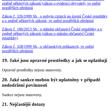
změně některých zákonů (zákon o evidenci obyvatel), ve znění
pozdějších předpisů
Zákon č. 326/1999 Sb., o pobytu cizinců na území České republiky
a o změně některých zákonů, ve znění pozdějších předpisů
Zákon č. 186/2013 Sb., o státním občanství České republiky a o
změně některých zákonů (zákon o státním občanství České
republiky)
Zákon č. 328/1999 Sb., o občanských průkazech, ve znění
pozdějších předpisů
19. Jaké jsou opravné prostředky a jak se uplatňují
Opravné prostředky nejsou stanoveny.
20. Jaké sankce mohou být uplatněny v případě
nedodržení povinností
Sankce nejsou stanoveny.
21. Nejčastější dotazy