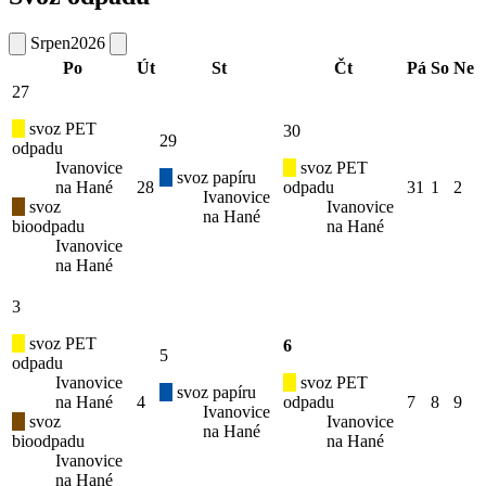
Srpen
2026
Po
Út
St
Čt
Pá
So
Ne
27
svoz PET
30
29
odpadu
Ivanovice
svoz PET
svoz papíru
na Hané
28
odpadu
31
1
2
Ivanovice
svoz
Ivanovice
na Hané
bioodpadu
na Hané
Ivanovice
na Hané
3
svoz PET
6
5
odpadu
Ivanovice
svoz PET
svoz papíru
na Hané
4
odpadu
7
8
9
Ivanovice
svoz
Ivanovice
na Hané
bioodpadu
na Hané
Ivanovice
na Hané