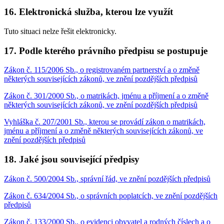
16. Elektronická služba, kterou lze využít
Tuto situaci nelze řešit elektronicky.
17. Podle kterého právního předpisu se postupuje
Zákon č. 115/2006 Sb., o registrovaném partnerství a o změně
některých souvisejících zákonů, ve znění pozdějších předpisů
Zákon č. 301/2000 Sb., o matrikách, jménu a příjmení a o změně
některých souvisejících zákonů, ve znění pozdějších předpisů
Vyhláška č. 207/2001 Sb., kterou se provádí zákon o matrikách,
jménu a příjmení a o změně některých souvisejících zákonů, ve
znění pozdějších předpisů
18. Jaké jsou související předpisy
Zákon č. 500/2004 Sb., správní řád, ve znění pozdějších předpisů
Zákon č. 634/2004 Sb., o správních poplatcích, ve znění pozdějších
předpisů
Zákon č. 133/2000 Sb., o evidenci obyvatel a rodných číslech a o