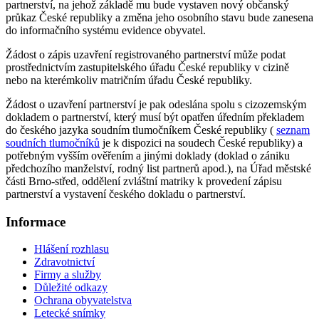
partnerství, na jehož základě mu bude vystaven nový občanský
průkaz České republiky a změna jeho osobního stavu bude zanesena
do informačního systému evidence obyvatel.
Žádost o zápis uzavření registrovaného partnerství může podat
prostřednictvím zastupitelského úřadu České republiky v cizině
nebo na kterémkoliv matričním úřadu České republiky.
Žádost o uzavření partnerství je pak odeslána spolu s cizozemským
dokladem o partnerství, který musí být opatřen úředním překladem
do českého jazyka soudním tlumočníkem České republiky (
seznam
soudních tlumočníků
je k dispozici na soudech České republiky) a
potřebným vyšším ověřením a jinými doklady (doklad o zániku
předchozího manželství, rodný list partnerů apod.), na Úřad městské
části Brno-střed, oddělení zvláštní matriky k provedení zápisu
partnerství a vystavení českého dokladu o partnerství.
Informace
Hlášení rozhlasu
Zdravotnictví
Firmy a služby
Důležité odkazy
Ochrana obyvatelstva
Letecké snímky