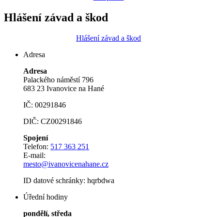
Hlášení závad a škod
Hlášení závad a škod
Adresa
Adresa
Palackého náměstí 796
683 23 Ivanovice na Hané
IČ: 00291846
DIČ: CZ00291846
Spojení
Telefon:
517 363 251
E-mail:
mesto@ivanovicenahane.cz
ID datové schránky: hqrbdwa
Úřední hodiny
pondělí, středa