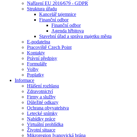
Nařízení EU 2016⁄679 - GDPR
Struktura úřadu
Kancelář tajemnice
Finanční odbor
Finanční odbor
Agenda hřbitova
Stavební úřad a správa majetku města
E-podatelna
Pracoviště Czech Point
Kontakty
Právní předpisy
Formuláře
Volby
Poplatky
Informace
Hlášení rozhlasu
Zdravotnictví
Firmy a služby
Důležité odkazy
Ochrana obyvatelstva
Letecké snímky
Nabídky práce
Virtuální prohlídka
Životní situace
Mikroregion Ivanovická brána