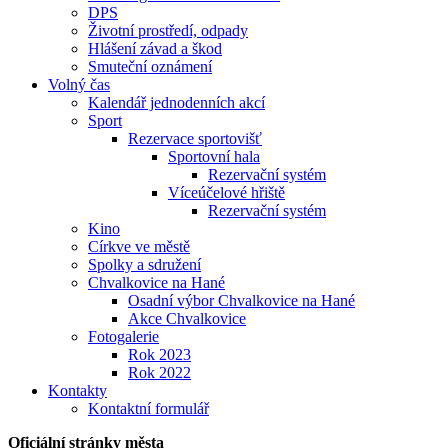
DPS
Životní prostředí, odpady
Hlášení závad a škod
Smuteční oznámení
Volný čas
Kalendář jednodenních akcí
Sport
Rezervace sportovišť
Sportovní hala
Rezervační systém
Víceúčelové hřiště
Rezervační systém
Kino
Církve ve městě
Spolky a sdružení
Chvalkovice na Hané
Osadní výbor Chvalkovice na Hané
Akce Chvalkovice
Fotogalerie
Rok 2023
Rok 2022
Kontakty
Kontaktní formulář
Oficiální stránky města