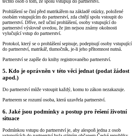
těchto osob o tom, že spolu vstupují do partnerství.
Prohlášení se činí před matrikářem na základě otázky, položené
osobám vstupujícím do partnerství, zda chtějí spolu vstoupit do
partnerství. Dříve, než učiní prohlášení, osoby vstupující do
partnerství výslovně uvedou, že jim nejsou známy okolnosti
vylučující vstup do partnerství.
Protokol, který se o prohlášení sepisuje, podepisují osoby vstupující
do partnerství, matrikář, tlumočník, je-li jeho přítomnost nutná.
Partnerství se zapíše do knihy registrovaného partnerství.
5. Kdo je oprávněn v této věci jednat (podat žádost
apod.)
Do partnerství může vstoupit každý, komu to zákon nezakazuje.
Partnerem se rozumí osoba, která uzavřela partnerství.
6. Jaké jsou podmínky a postup pro řešení životní
situace
Podmínkou vstupu do partnerství je, aby alespoň jedna z osob
vstupujících do partnerství byla státním občanem České republiky.