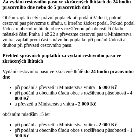
Za vydání cestovního pasu ve zkrácených lhůtách do 24 hodin
pracovního dne nebo do 5 pracovních dnů
Občan zaplatí celý správní poplatek při podání žádosti, pokud
cestovní pas převezme u úřadu, u kterého žádost podal. Pokud podal
žádost u obecního úřadu obce s rozšířenou působností či úřadu
městské části Praha 1 až 22 a převezme cestovní pas u Ministerstva
vnitra, zaplatí první část správního poplatku při podání žádosti a
druhou při převzetí cestovního pasu.
Přehled správních poplatků za vydání cestovního pasu ve
zkrácených lhůtách
Vydání cestovního pasu ve zkrácené lhůtě
do 24 hodin pracovního
dne
při podání a převzetí u Ministerstva vnitra -
6 000 Kč
při podání u obecního úřadu obce s rozšířenou působností -
4
000 Kč
a převzetí u Ministerstva vnitra -
2 000 Kč
občanům mladším 15 let
při podání a převzetí u Ministerstva vnitra -
2 000 Kč
při podání u obecního úřadu obce s rozšířenou působností -
1
500 Kč