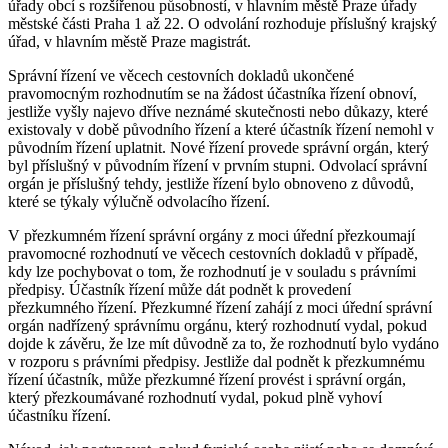
úřady obcí s rozšířenou působností, v hlavním městě Praze úřady
městské části Praha 1 až 22. O odvolání rozhoduje příslušný krajský
úřad, v hlavním městě Praze magistrát.
Správní řízení ve věcech cestovních dokladů ukončené
pravomocným rozhodnutím se na žádost účastníka řízení obnoví,
jestliže vyšly najevo dříve neznámé skutečnosti nebo důkazy, které
existovaly v době původního řízení a které účastník řízení nemohl v
původním řízení uplatnit. Nové řízení provede správní orgán, který
byl příslušný v původním řízení v prvním stupni. Odvolací správní
orgán je příslušný tehdy, jestliže řízení bylo obnoveno z důvodů,
které se týkaly výlučně odvolacího řízení.
V přezkumném řízení správní orgány z moci úřední přezkoumají
pravomocné rozhodnutí ve věcech cestovních dokladů v případě,
kdy lze pochybovat o tom, že rozhodnutí je v souladu s právními
předpisy. Účastník řízení může dát podnět k provedení
přezkumného řízení. Přezkumné řízení zahájí z moci úřední správní
orgán nadřízený správnímu orgánu, který rozhodnutí vydal, pokud
dojde k závěru, že lze mít důvodně za to, že rozhodnutí bylo vydáno
v rozporu s právními předpisy. Jestliže dal podnět k přezkumnému
řízení účastník, může přezkumné řízení provést i správní orgán,
který přezkoumávané rozhodnutí vydal, pokud plně vyhoví
účastníku řízení.