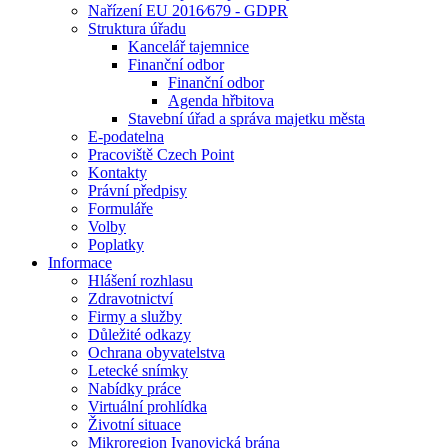
Nařízení EU 2016⁄679 - GDPR
Struktura úřadu
Kancelář tajemnice
Finanční odbor
Finanční odbor
Agenda hřbitova
Stavební úřad a správa majetku města
E-podatelna
Pracoviště Czech Point
Kontakty
Právní předpisy
Formuláře
Volby
Poplatky
Informace
Hlášení rozhlasu
Zdravotnictví
Firmy a služby
Důležité odkazy
Ochrana obyvatelstva
Letecké snímky
Nabídky práce
Virtuální prohlídka
Životní situace
Mikroregion Ivanovická brána