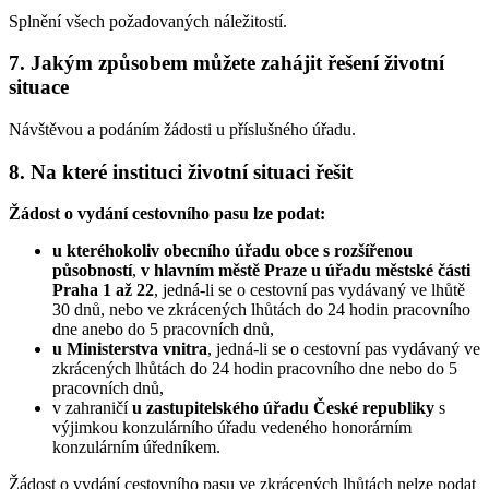
Splnění všech požadovaných náležitostí.
7. Jakým způsobem můžete zahájit řešení životní
situace
Návštěvou a podáním žádosti u příslušného úřadu.
8. Na které instituci životní situaci řešit
Žádost o vydání cestovního pasu lze podat:
u kteréhokoliv obecního úřadu obce s rozšířenou
působností
,
v hlavním městě Praze u úřadu městské části
Praha 1 až 22
, jedná-li se o cestovní pas vydávaný ve lhůtě
30 dnů, nebo ve zkrácených lhůtách do 24 hodin pracovního
dne anebo do 5 pracovních dnů,
u Ministerstva vnitra
, jedná-li se o cestovní pas vydávaný ve
zkrácených lhůtách do 24 hodin pracovního dne nebo do 5
pracovních dnů,
v zahraničí
u zastupitelského úřadu České republiky
s
výjimkou konzulárního úřadu vedeného honorárním
konzulárním úředníkem.
Žádost o vydání cestovního pasu ve zkrácených lhůtách nelze podat