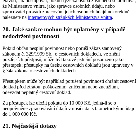
Návod, jak postupovat, pokud fyzická osoba zjistí nebo se domnívá,
že Ministerstvo vnitra, jako správce osobních údajů, nebo
zpracovatel provádí zpracování jejích osobních údajů nekorektně,
naleznete na
internetových stránkách Ministerstva vnitra
.
20. Jaké sankce mohou být uplatněny v případě
nedodržení povinností
Pokud občan nesplní povinnost nebo poruší zákaz stanovený
zákonem č. 329/1999 Sb., o cestovních dokladech, ve znění
pozdějších předpisů, může být takové jednání posouzeno jako
přestupek; přestupky na úseku cestovních dokladů jsou upraveny v
§ 34a zákona o cestovních dokladech.
Přestupkem může být například porušení povinnosti chránit cestovní
doklad před ztrátou, poškozením, zničením nebo zneužitím,
odevzdat neplatný cestovní doklad.
Za přestupek lze uložit pokutu do 10 000 Kč, jedná-li se o
neoprávněné zpracovávání údajů v nosiči dat s biometrickými údaji
do 1 000 000 Kč.
21. Nejčastější dotazy