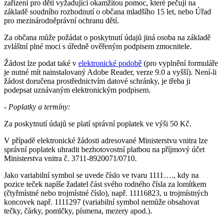
zařízení pro děti vyžadující okamžitou pomoc, které pečují na
základě soudního rozhodnutí o občana mladšího 15 let, nebo Úřad
pro mezinárodněprávní ochranu dětí.
Za občana může požádat o poskytnutí údajů jiná osoba na základě
zvláštní plné moci s úředně ověřeným podpisem zmocnitele.
Žádost lze podat také v
elektronické podobě
(pro vyplnění formuláře
je nutné mít nainstalovaný Adobe Reader, verze 9.0 a vyšší). Není-li
žádost doručena prostřednictvím datové schránky, je třeba ji
podepsat uznávaným elektronickým podpisem.
- Poplatky a termíny:
Za poskytnutí údajů se platí správní poplatek ve výši 50 Kč.
V případě elektronické žádosti adresované Ministerstvu vnitra lze
správní poplatek uhradit bezhotovostní platbou na příjmový účet
Ministerstva vnitra č. 3711-8920071/0710.
Jako variabilní symbol se uvede číslo ve tvaru 1111…., kdy na
pozice teček napíše žadatel část svého rodného čísla za lomítkem
(čtyřmístné nebo trojmístné číslo), např. 11116823, u trojmístných
koncovek např. 1111297 (variabilní symbol nemůže obsahovat
tečky, čárky, pomlčky, písmena, mezery apod.).