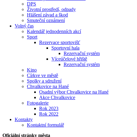
DPS
Životní prostředí, odpady
Hlášení závad a škod
Smuteční oznámení
Volný čas
Kalendář jednodenních akcí
Sport
Rezervace sportovišť
Sportovní hala
Rezervační systém
Víceúčelové hřiště
Rezervační systém
Kino
Církve ve městě
Spolky a sdružení
Chvalkovice na Hané
Osadní výbor Chvalkovice na Hané
Akce Chvalkovice
Fotogalerie
Rok 2023
Rok 2022
Kontakty
Kontaktní formulář
Oficiální stránky města