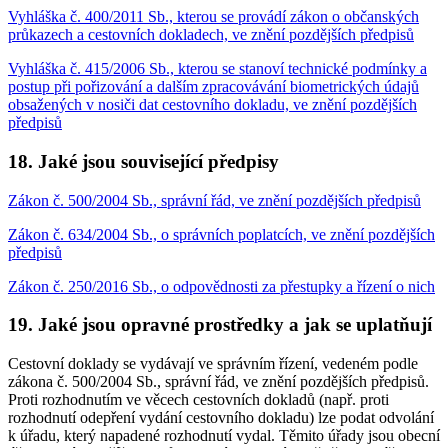
Vyhláška č. 400/2011 Sb., kterou se provádí zákon o občanských
průkazech a cestovních dokladech, ve znění pozdějších předpisů
Vyhláška č. 415/2006 Sb., kterou se stanoví technické podmínky a
postup při pořizování a dalším zpracovávání biometrických údajů
obsažených v nosiči dat cestovního dokladu, ve znění pozdějších
předpisů
18. Jaké jsou související předpisy
Zákon č. 500/2004 Sb., správní řád, ve znění pozdějších předpisů
Zákon č. 634/2004 Sb., o správních poplatcích, ve znění pozdějších
předpisů
Zákon č. 250/2016 Sb., o odpovědnosti za přestupky a řízení o nich
19. Jaké jsou opravné prostředky a jak se uplatňují
Cestovní doklady se vydávají ve správním řízení, vedeném podle
zákona č. 500/2004 Sb., správní řád, ve znění pozdějších předpisů.
Proti rozhodnutím ve věcech cestovních dokladů (např. proti
rozhodnutí odepření vydání cestovního dokladu) lze podat odvolání
k úřadu, který napadené rozhodnutí vydal. Těmito úřady jsou obecní