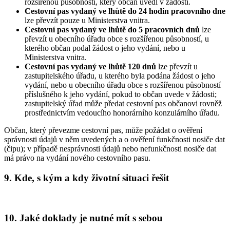
rozšířenou působností, který občan uvedl v žádosti.
Cestovní pas vydaný ve lhůtě do 24 hodin pracovního dne
lze převzít pouze u Ministerstva vnitra.
Cestovní pas vydaný ve lhůtě do 5 pracovních dnů
lze
převzít u obecního úřadu obce s rozšířenou působností, u
kterého občan podal žádost o jeho vydání, nebo u
Ministerstva vnitra.
Cestovní pas vydaný ve lhůtě 120 dnů
lze převzít u
zastupitelského úřadu, u kterého byla podána žádost o jeho
vydání, nebo u obecního úřadu obce s rozšířenou působností
příslušného k jeho vydání, pokud to občan uvede v žádosti;
zastupitelský úřad může předat cestovní pas občanovi rovněž
prostřednictvím vedoucího honorárního konzulárního úřadu.
Občan, který převezme cestovní pas, může požádat o ověření
správnosti údajů v něm uvedených a o ověření funkčnosti nosiče dat
(čipu); v případě nesprávnosti údajů nebo nefunkčnosti nosiče dat
má právo na vydání nového cestovního pasu.
9. Kde, s kým a kdy životní situaci řešit
10. Jaké doklady je nutné mít s sebou