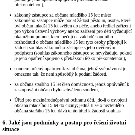
překonatelnou),
zákonný zástupce za občana mladšího 15 let; místo
zákonného zástupce může podat žádost pěstoun, osoba, které
byl občan mladší 15 let svěřen do péče, anebo ředitel zařízení
pro výkon ústavní výchovy anebo zařízení pro děti vyžadující
okamžitou pomoc, které pečují na základě soudního
rozhodnutí o občana mladšího 15 let; tyto osoby připojují k
žádosti souhlas zákonného zástupce s jeho ověřeným
podpisem (souhlas zákonného zástupce se nevyžaduje, pokud
je jeho opatření spojeno s překážkou těžko překonatelnou),
soudem určený opatrovník za občana, jehož svéprávnost je
omezena tak, že není způsobilý k podání žádosti,
za občana staršího 15 let člen domácnosti, jehož oprávnění k
zastupování občana bylo schváleno soudem,
Úřad pro mezinárodněprávní ochranu dětí, jde-li o osvojení
občana mladšího 15 let do ciziny; jedná-li se o nezletilého
občana staršího 15 let, dává tento úřad k žádosti souhlas.
6. Jaké jsou podmínky a postup pro řešení životní
situace