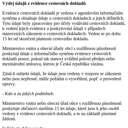
Výdej údajů z evidence cestovních dokladů
Evidence cestovních dokladů je vedena v agendovém informačním
systému a obsahuje údaje o cestovních dokladech a jejich držitelích.
Tyto údaje byly zpracovány pro účely vydávání cestovních dokladů,
k vedení jejich evidence a poskytování údajů v případech
stanovených zákonem o cestovních dokladech. Vedou se po dobu
15 let od skončení platnosti cestovního dokladu.
Ministerstvo vnitra a obecní úřady obcí s rozšířenou působností
poskytují údaje z informačního systému evidence cestovních
dokladů pouze, pokud tak stanoví zvláštní právní předpis nebo
mezinárodní smlouva, kterou je Česká republika vázána.
Zjistí-li subjekt údajů, že údaje jsou vedeny v rozporu se zákonem
nebo jsou nepřesné, může požádat o vysvětlení, popř. o provedení
opravy.
- Kdo a za jakých podmínek:
Ministerstvo vnitra nebo obecní úřad obce s rozšířenou působností
poskytuje občanovi staršímu 15 let údaje, které jsou k jeho osobě
vedeny v evidenci cestovních dokladů, a to na základě písemné
žádosti.