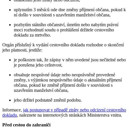
uplynutím 3 měsíců ode dne změny příjmení občana, pokud k
ní došlo v souvislosti s uzavřením manželství občana,
pozbytím státního občanství, úmrtím nebo nabytím právní
moci rozhodnutí soudu o prohlášení držitele cestovního
dokladu za mrtvého.
Orgán příslušný k vydání cestovního dokladu rozhodne o skončení
jeho platnosti, jestliže:
je poškozen tak, že zápisy v něm uvedené jsou nečitelné nebo
je porušena jeho celistvost,
obsahuje nesprávné údaje nebo neoprávněně provedené
změny, s výjimkou nesprávného údaje o aktuálním příjmení
občana, pokud ke změně příjmení došlo v souvislosti s
uzavřením manželství občana,
jeho držitel podstatně změnil podobu.
Informace,
jak postupovat v případě ztráty nebo odcizení cestovního
dokladu
, naleznete na internetových stránkách Ministerstva vnitra.
Před cestou do zahraničí