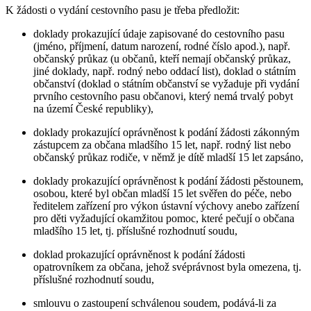
K žádosti o vydání cestovního pasu je třeba předložit:
doklady prokazující údaje zapisované do cestovního pasu
(jméno, příjmení, datum narození, rodné číslo apod.), např.
občanský průkaz (u občanů, kteří nemají občanský průkaz,
jiné doklady, např. rodný nebo oddací list), doklad o státním
občanství (doklad o státním občanství se vyžaduje při vydání
prvního cestovního pasu občanovi, který nemá trvalý pobyt
na území České republiky),
doklady prokazující oprávněnost k podání žádosti zákonným
zástupcem za občana mladšího 15 let, např. rodný list nebo
občanský průkaz rodiče, v němž je dítě mladší 15 let zapsáno,
doklady prokazující oprávněnost k podání žádosti pěstounem,
osobou, které byl občan mladší 15 let svěřen do péče, nebo
ředitelem zařízení pro výkon ústavní výchovy anebo zařízení
pro děti vyžadující okamžitou pomoc, které pečují o občana
mladšího 15 let, tj. příslušné rozhodnutí soudu,
doklad prokazující oprávněnost k podání žádosti
opatrovníkem za občana, jehož svéprávnost byla omezena, tj.
příslušné rozhodnutí soudu,
smlouvu o zastoupení schválenou soudem, podává-li za