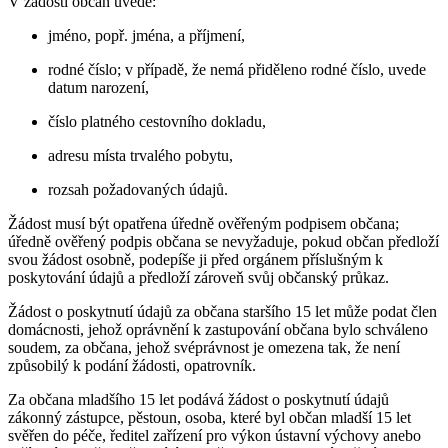
V žádosti občan uvede:
jméno, popř. jména, a příjmení,
rodné číslo; v případě, že nemá přiděleno rodné číslo, uvede
datum narození,
číslo platného cestovního dokladu,
adresu místa trvalého pobytu,
rozsah požadovaných údajů.
Žádost musí být opatřena úředně ověřeným podpisem občana;
úředně ověřený podpis občana se nevyžaduje, pokud občan předloží
svou žádost osobně, podepíše ji před orgánem příslušným k
poskytování údajů a předloží zároveň svůj občanský průkaz.
Žádost o poskytnutí údajů za občana staršího 15 let může podat člen
domácnosti, jehož oprávnění k zastupování občana bylo schváleno
soudem, za občana, jehož svéprávnost je omezena tak, že není
způsobilý k podání žádosti, opatrovník.
Za občana mladšího 15 let podává žádost o poskytnutí údajů
zákonný zástupce, pěstoun, osoba, které byl občan mladší 15 let
svěřen do péče, ředitel zařízení pro výkon ústavní výchovy anebo