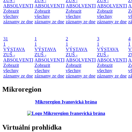
ZUŠ -
ZUŠ -
ZUŠ -
ZUŠ -
Z
ABSOLVENTI
ABSOLVENTI
ABSOLVENTI
ABSOLVENTI
A
Zobrazit
Zobrazit
Zobrazit
Zobrazit
Z
všechny
všechny
všechny
všechny
v
záznamy ze dne
záznamy ze dne
záznamy ze dne
záznamy ze dne
z
31
1
2
3
4
1
1
1
1
1
VÝSTAVA
VÝSTAVA
VÝSTAVA
VÝSTAVA
V
ZUŠ -
ZUŠ -
ZUŠ -
ZUŠ -
Z
ABSOLVENTI
ABSOLVENTI
ABSOLVENTI
ABSOLVENTI
A
Zobrazit
Zobrazit
Zobrazit
Zobrazit
Z
všechny
všechny
všechny
všechny
v
záznamy ze dne
záznamy ze dne
záznamy ze dne
záznamy ze dne
z
Mikroregion
Mikroregion Ivanovická brána
Virtuální prohlídka