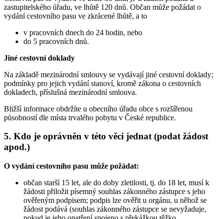
zastupitelského úřadu, ve lhůtě 120 dnů. Občan může požádat o
vydání cestovního pasu ve zkrácené lhůtě, a to
v pracovních dnech do 24 hodin, nebo
do 5 pracovních dnů.
Jiné cestovní doklady
Na základě mezinárodní smlouvy se vydávají jiné cestovní doklady;
podmínky pro jejich vydání stanoví, kromě zákona o cestovních
dokladech, příslušná mezinárodní smlouva.
Bližší informace obdržíte u obecního úřadu obce s rozšířenou
působností dle místa trvalého pobytu v České republice.
5. Kdo je oprávněn v této věci jednat (podat žádost
apod.)
O vydání cestovního pasu může požádat:
občan starší 15 let, ale do doby zletilosti, tj. do 18 let, musí k
žádosti přiložit písemný souhlas zákonného zástupce s jeho
ověřeným podpisem; podpis lze ověřit u orgánu, u něhož se
žádost podává (souhlas zákonného zástupce se nevyžaduje,
pokud je jeho opatření spojeno s překážkou těžko