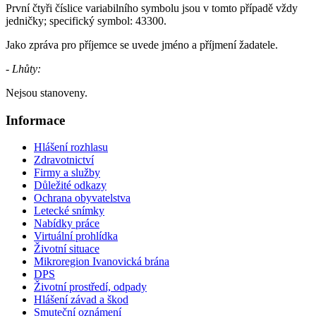
První čtyři číslice variabilního symbolu jsou v tomto případě vždy
jedničky; specifický symbol: 43300.
Jako zpráva pro příjemce se uvede jméno a příjmení žadatele.
- Lhůty:
Nejsou stanoveny.
Informace
Hlášení rozhlasu
Zdravotnictví
Firmy a služby
Důležité odkazy
Ochrana obyvatelstva
Letecké snímky
Nabídky práce
Virtuální prohlídka
Životní situace
Mikroregion Ivanovická brána
DPS
Životní prostředí, odpady
Hlášení závad a škod
Smuteční oznámení