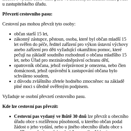
u zastupitelského úřadu.
Převzetí cestovního pasu:
Cestovní pas mohou převzít tyto osoby:
občan starší 15 let,
zákonný zástupce, pěstoun, osoba, které byl občan mladší 15
let svěřen do péče, ředitel zařízení pro výkon ústavní výchovy
anebo zařízení pro děti vyžadující okamžitou pomoc, které
pečují na základě soudního rozhodnutí o občana mladšího 15
let, nebo Úřad pro mezinárodněprávní ochranu dětí,
opatrovník občana, jehož svéprávnost je omezena, nebo člen
domácnosti, jehož oprávnění k zastupování občana bylo
schváleno soudem,
z důvodu zvláštního zřetele hodného zmocněnec na základě
plné moci s úředně ověřeným podpisem.
Vyžaduje se osobní převzetí cestovního pasu.
Kde lze cestovní pas převzít:
Cestovní pas vydaný ve lhůtě 30 dnů
lze převzít u obecního
úřadu obce s rozšířenou působností, u kterého občan podal
žádost o jeho vydání, nebo u jiného obecního úřadu obce s