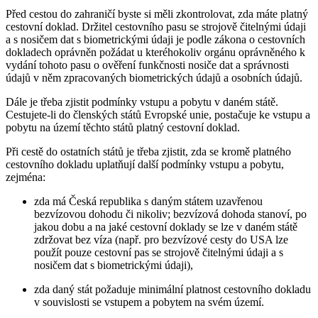
Před cestou do zahraničí byste si měli zkontrolovat, zda máte platný
cestovní doklad. Držitel cestovního pasu se strojově čitelnými údaji
a s nosičem dat s biometrickými údaji je podle zákona o cestovních
dokladech oprávněn požádat u kteréhokoliv orgánu oprávněného k
vydání tohoto pasu o ověření funkčnosti nosiče dat a správnosti
údajů v něm zpracovaných biometrických údajů a osobních údajů.
Dále je třeba zjistit podmínky vstupu a pobytu v daném státě.
Cestujete-li do členských států Evropské unie, postačuje ke vstupu a
pobytu na území těchto států platný cestovní doklad.
Při cestě do ostatních států je třeba zjistit, zda se kromě platného
cestovního dokladu uplatňují další podmínky vstupu a pobytu,
zejména:
zda má Česká republika s daným státem uzavřenou
bezvízovou dohodu či nikoliv; bezvízová dohoda stanoví, po
jakou dobu a na jaké cestovní doklady se lze v daném státě
zdržovat bez víza (např. pro bezvízové cesty do USA lze
použít pouze cestovní pas se strojově čitelnými údaji a s
nosičem dat s biometrickými údaji),
zda daný stát požaduje minimální platnost cestovního dokladu
v souvislosti se vstupem a pobytem na svém území.