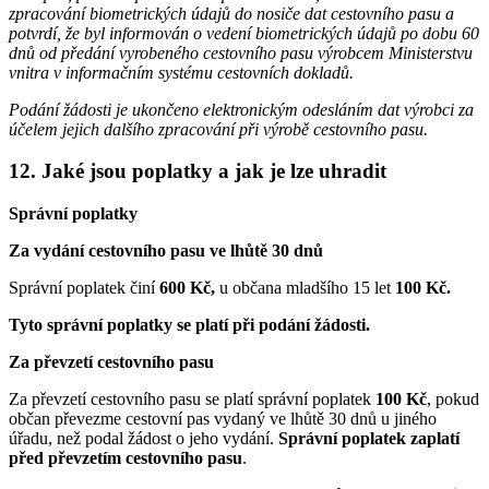
zpracování biometrických údajů do nosiče dat cestovního pasu a
potvrdí, že byl informován o vedení biometrických údajů po dobu 60
dnů od předání vyrobeného cestovního pasu výrobcem Ministerstvu
vnitra v informačním systému cestovních dokladů.
Podání žádosti je ukončeno elektronickým odesláním dat výrobci za
účelem jejich dalšího zpracování při výrobě cestovního pasu.
12. Jaké jsou poplatky a jak je lze uhradit
Správní poplatky
Za vydání cestovního pasu ve lhůtě 30 dnů
Správní poplatek činí
600 Kč,
u občana mladšího 15 let
100 Kč.
Tyto správní poplatky se platí při podání žádosti.
Za převzetí cestovního pasu
Za převzetí cestovního pasu se platí správní poplatek
100 Kč
, pokud
občan převezme cestovní pas vydaný ve lhůtě 30 dnů u jiného
úřadu, než podal žádost o jeho vydání.
Správní poplatek zaplatí
před převzetím cestovního pasu
.