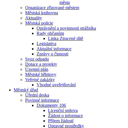
města
Organizace zřizované městem
Městská knihovna
Aktuality
Městská policie
Oprávnění a povinnosti strážníka
Rady občanům
Linka Ztracené dítě
Legislativa
Aktuální informace
Zprávy o činnosti
Svoz odpadu
Dotace a projekty
Územní plán
Městské hřbitovy
Veřejné zakázky
Vhodné uveřejňování
Městský úřad
Úřední deska
Povinné informace
Dokumenty 106
Licenční smlova
Žádost o informace
Příjem žádostí
Opravné prostředky