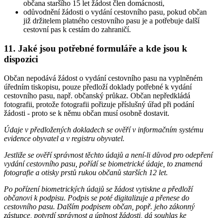
občana staršího 15 let žádost člen domácnosti,
odůvodnění žádosti o vydání cestovního pasu, pokud občan
již držitelem platného cestovního pasu je a potřebuje další
cestovní pas k cestám do zahraničí.
11. Jaké jsou potřebné formuláře a kde jsou k
dispozici
Občan nepodává žádost o vydání cestovního pasu na vyplněném
úředním tiskopisu, pouze předloží doklady potřebné k vydání
cestovního pasu, např. občanský průkaz. Občan nepředkládá
fotografii, protože fotografii pořizuje příslušný úřad při podání
žádosti - proto se k němu občan musí osobně dostavit.
Údaje v předložených dokladech se ověří v informačním systému
evidence obyvatel a v registru obyvatel.
Jestliže se ověří správnost těchto údajů a není-li důvod pro odepření
vydání cestovního pasu, pořídí se biometrické údaje, to znamená
fotografie a otisky prstů rukou občanů starších 12 let.
Po pořízení biometrických údajů se žádost vytiskne a předloží
občanovi k podpisu. Podpis se poté digitalizuje a přenese do
cestovního pasu. Dalším podpisem občan, popř. jeho zákonný
zástupce, potvrdí správnost a úplnost žádosti, dá souhlas ke