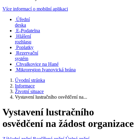
Více informací o mobilní aplikaci
Úřední
deska
E-Podatelna
Hlášení
rozhlasu
Poplatky
Rezervační
systém
Chvalkovice na Hané
Mikroregion Ivanovická brána
Úvodní stránka
Informace
Životní situace
Vystavení lustračního osvědčení na...
Vystavení lustračního
osvědčení na žádost organizace
Základní znění
Rozšířené znění
Úplné znění