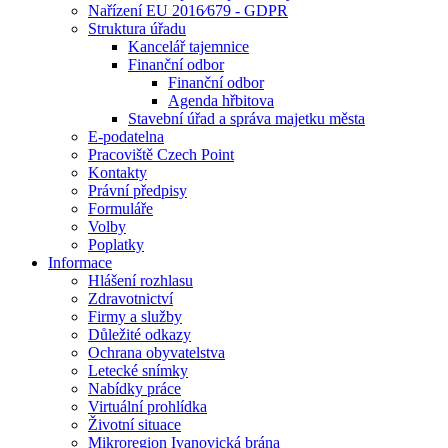
Nařízení EU 2016⁄679 - GDPR
Struktura úřadu
Kancelář tajemnice
Finanční odbor
Finanční odbor
Agenda hřbitova
Stavební úřad a správa majetku města
E-podatelna
Pracoviště Czech Point
Kontakty
Právní předpisy
Formuláře
Volby
Poplatky
Informace
Hlášení rozhlasu
Zdravotnictví
Firmy a služby
Důležité odkazy
Ochrana obyvatelstva
Letecké snímky
Nabídky práce
Virtuální prohlídka
Životní situace
Mikroregion Ivanovická brána