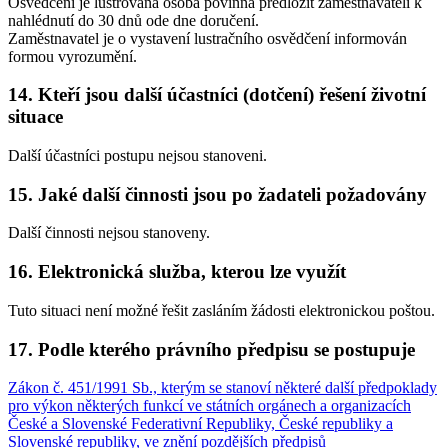
Osvědčení je lustrovaná osoba povinna předložit zaměstnavateli k
nahlédnutí do 30 dnů ode dne doručení.
Zaměstnavatel je o vystavení lustračního osvědčení informován
formou vyrozumění.
14. Kteří jsou další účastníci (dotčení) řešení životní
situace
Další účastníci postupu nejsou stanoveni.
15. Jaké další činnosti jsou po žadateli požadovány
Další činnosti nejsou stanoveny.
16. Elektronická služba, kterou lze využít
Tuto situaci není možné řešit zasláním žádosti elektronickou poštou.
17. Podle kterého právního předpisu se postupuje
Zákon č. 451/1991 Sb., kterým se stanoví některé další předpoklady
pro výkon některých funkcí ve státních orgánech a organizacích
České a Slovenské Federativní Republiky, České republiky a
Slovenské republiky, ve znění pozdějších předpisů