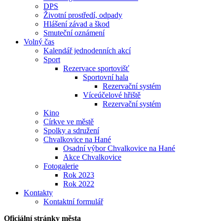
DPS
Životní prostředí, odpady
Hlášení závad a škod
Smuteční oznámení
Volný čas
Kalendář jednodenních akcí
Sport
Rezervace sportovišť
Sportovní hala
Rezervační systém
Víceúčelové hřiště
Rezervační systém
Kino
Církve ve městě
Spolky a sdružení
Chvalkovice na Hané
Osadní výbor Chvalkovice na Hané
Akce Chvalkovice
Fotogalerie
Rok 2023
Rok 2022
Kontakty
Kontaktní formulář
Oficiální stránky města