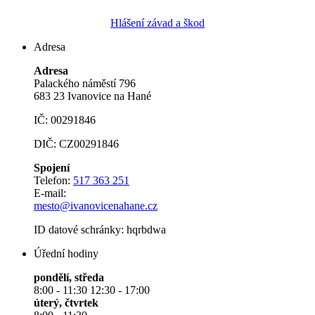
Hlášení závad a škod
Adresa
Adresa
Palackého náměstí 796
683 23 Ivanovice na Hané
IČ: 00291846
DIČ: CZ00291846
Spojení
Telefon:
517 363 251
E-mail:
mesto@ivanovicenahane.cz
ID datové schránky: hqrbdwa
Úřední hodiny
pondělí, středa
8:00 - 11:30 12:30 - 17:00
úterý, čtvrtek