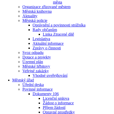
města
Organizace zřizované městem
Městská knihovna
Aktuality
Městská policie
Oprávnění a povinnosti strážníka
Rady občanům
Linka Ztracené dítě
Legislativa
Aktuální informace
Zprávy o činnosti
Svoz odpadu
Dotace a projekty
Územní plán
Městské hřbitovy
Veřejné zakázky
Vhodné uveřejňování
Městský úřad
Úřední deska
Povinné informace
Dokumenty 106
Licenční smlova
Žádost o informace
Příjem žádostí
Opravné prostředky