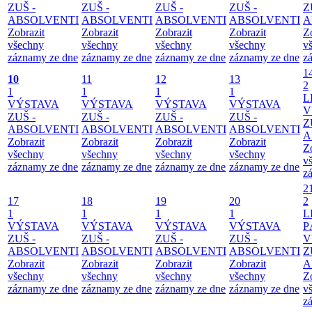
ZUŠ -
ZUŠ -
ZUŠ -
ZUŠ -
Z
ABSOLVENTI
ABSOLVENTI
ABSOLVENTI
ABSOLVENTI
A
Zobrazit
Zobrazit
Zobrazit
Zobrazit
Z
všechny
všechny
všechny
všechny
v
záznamy ze dne
záznamy ze dne
záznamy ze dne
záznamy ze dne
z
1
10
11
12
13
2
1
1
1
1
L
VÝSTAVA
VÝSTAVA
VÝSTAVA
VÝSTAVA
V
ZUŠ -
ZUŠ -
ZUŠ -
ZUŠ -
Z
ABSOLVENTI
ABSOLVENTI
ABSOLVENTI
ABSOLVENTI
A
Zobrazit
Zobrazit
Zobrazit
Zobrazit
Z
všechny
všechny
všechny
všechny
v
záznamy ze dne
záznamy ze dne
záznamy ze dne
záznamy ze dne
z
2
17
18
19
20
2
1
1
1
1
L
VÝSTAVA
VÝSTAVA
VÝSTAVA
VÝSTAVA
P
ZUŠ -
ZUŠ -
ZUŠ -
ZUŠ -
V
ABSOLVENTI
ABSOLVENTI
ABSOLVENTI
ABSOLVENTI
Z
Zobrazit
Zobrazit
Zobrazit
Zobrazit
A
všechny
všechny
všechny
všechny
Z
záznamy ze dne
záznamy ze dne
záznamy ze dne
záznamy ze dne
v
z