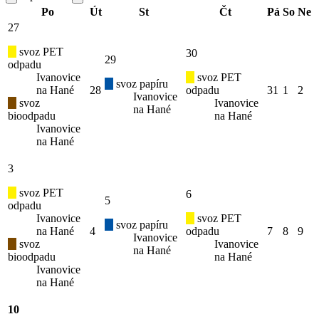
Po
Út
St
Čt
Pá
So
Ne
27
svoz PET
30
29
odpadu
Ivanovice
svoz PET
svoz papíru
na Hané
28
odpadu
31
1
2
Ivanovice
svoz
Ivanovice
na Hané
bioodpadu
na Hané
Ivanovice
na Hané
3
svoz PET
6
5
odpadu
Ivanovice
svoz PET
svoz papíru
na Hané
4
odpadu
7
8
9
Ivanovice
svoz
Ivanovice
na Hané
bioodpadu
na Hané
Ivanovice
na Hané
10