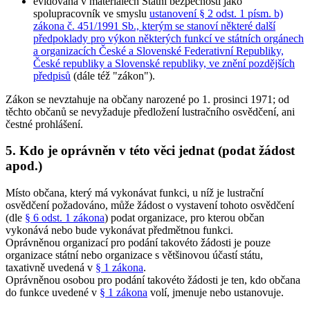
evidována v materiálech Státní bezpečnosti jako
spolupracovník ve smyslu
ustanovení § 2 odst. 1 písm. b)
zákona č. 451/1991 Sb., kterým se stanoví některé další
předpoklady pro výkon některých funkcí ve státních orgánech
a organizacích České a Slovenské Federativní Republiky,
České republiky a Slovenské republiky, ve znění pozdějších
předpisů
(dále též "zákon").
Zákon se nevztahuje na občany narozené po 1. prosinci 1971; od
těchto občanů se nevyžaduje předložení lustračního osvědčení, ani
čestné prohlášení.
5. Kdo je oprávněn v této věci jednat (podat žádost
apod.)
Místo občana, který má vykonávat funkci, u níž je lustrační
osvědčení požadováno, může žádost o vystavení tohoto osvědčení
(dle
§ 6 odst. 1 zákona
) podat organizace, pro kterou občan
vykonává nebo bude vykonávat předmětnou funkci.
Oprávněnou organizací pro podání takovéto žádosti je pouze
organizace státní nebo organizace s většinovou účastí státu,
taxativně uvedená v
§ 1 zákona
.
Oprávněnou osobou pro podání takovéto žádosti je ten, kdo občana
do funkce uvedené v
§ 1 zákona
volí, jmenuje nebo ustanovuje.