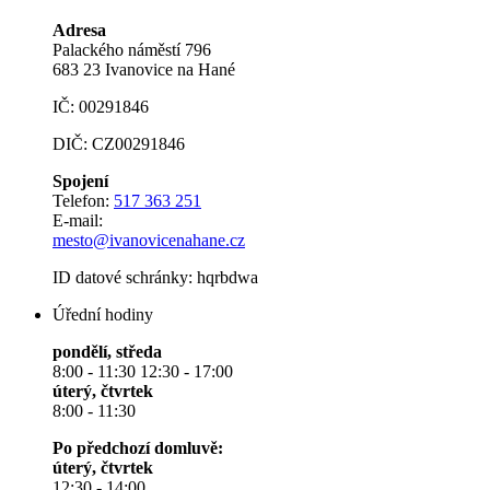
Adresa
Palackého náměstí 796
683 23 Ivanovice na Hané
IČ: 00291846
DIČ: CZ00291846
Spojení
Telefon:
517 363 251
E-mail:
mesto@ivanovicenahane.cz
ID datové schránky: hqrbdwa
Úřední hodiny
pondělí, středa
8:00 - 11:30 12:30 - 17:00
úterý, čtvrtek
8:00 - 11:30
Po předchozí domluvě:
úterý, čtvrtek
12:30 - 14:00