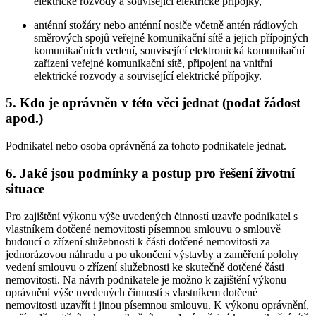
elektrické rozvody a související elektrické přípojky,
anténní stožáry nebo anténní nosiče včetně antén rádiových
směrových spojů veřejné komunikační sítě a jejich přípojných
komunikačních vedení, související elektronická komunikační
zařízení veřejné komunikační sítě, připojení na vnitřní
elektrické rozvody a související elektrické přípojky.
5. Kdo je oprávněn v této věci jednat (podat žádost
apod.)
Podnikatel nebo osoba oprávněná za tohoto podnikatele jednat.
6. Jaké jsou podmínky a postup pro řešení životní
situace
Pro zajištění výkonu výše uvedených činností uzavře podnikatel s
vlastníkem dotčené nemovitosti písemnou smlouvu o smlouvě
budoucí o zřízení služebnosti k části dotčené nemovitosti za
jednorázovou náhradu a po ukončení výstavby a zaměření polohy
vedení smlouvu o zřízení služebnosti ke skutečně dotčené části
nemovitosti. Na návrh podnikatele je možno k zajištění výkonu
oprávnění výše uvedených činností s vlastníkem dotčené
nemovitosti uzavřít i jinou písemnou smlouvu. K výkonu oprávnění,