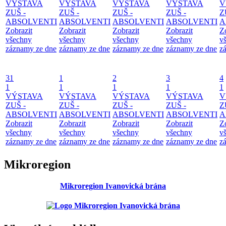
VÝSTAVA
VÝSTAVA
VÝSTAVA
VÝSTAVA
V
ZUŠ -
ZUŠ -
ZUŠ -
ZUŠ -
Z
ABSOLVENTI
ABSOLVENTI
ABSOLVENTI
ABSOLVENTI
A
Zobrazit
Zobrazit
Zobrazit
Zobrazit
Z
všechny
všechny
všechny
všechny
v
záznamy ze dne
záznamy ze dne
záznamy ze dne
záznamy ze dne
z
31
1
2
3
4
1
1
1
1
1
VÝSTAVA
VÝSTAVA
VÝSTAVA
VÝSTAVA
V
ZUŠ -
ZUŠ -
ZUŠ -
ZUŠ -
Z
ABSOLVENTI
ABSOLVENTI
ABSOLVENTI
ABSOLVENTI
A
Zobrazit
Zobrazit
Zobrazit
Zobrazit
Z
všechny
všechny
všechny
všechny
v
záznamy ze dne
záznamy ze dne
záznamy ze dne
záznamy ze dne
z
Mikroregion
Mikroregion Ivanovická brána