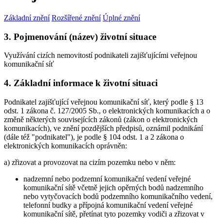
Základní znění
Rozšířené znění
Úplné znění
3. Pojmenování (název) životní situace
Využívání cizích nemovitostí podnikateli zajišťujícími veřejnou
komunikační síť
4. Základní informace k životní situaci
Podnikatel zajišťující veřejnou komunikační síť, který podle § 13
odst. 1 zákona č. 127/2005 Sb., o elektronických komunikacích a o
změně některých souvisejících zákonů (zákon o elektronických
komunikacích), ve znění pozdějších předpisů, oznámil podnikání
(dále též "podnikatel"), je podle § 104 odst. 1 a 2 zákona o
elektronických komunikacích oprávněn:
a) zřizovat a provozovat na cizím pozemku nebo v něm:
nadzemní nebo podzemní komunikační vedení veřejné
komunikační sítě včetně jejich opěrných bodů nadzemního
nebo vytyčovacích bodů podzemního komunikačního vedení,
telefonní budky a přípojná komunikační vedení veřejné
komunikační sítě, přetínat tyto pozemky vodiči a zřizovat v