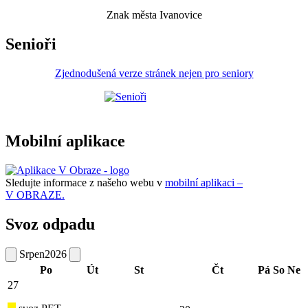
Znak města Ivanovice
Senioři
Zjednodušená verze stránek nejen pro seniory
Mobilní aplikace
Sledujte informace z našeho webu v
mobilní aplikaci –
V OBRAZE.
Svoz odpadu
Srpen
2026
Po
Út
St
Čt
Pá
So
Ne
27