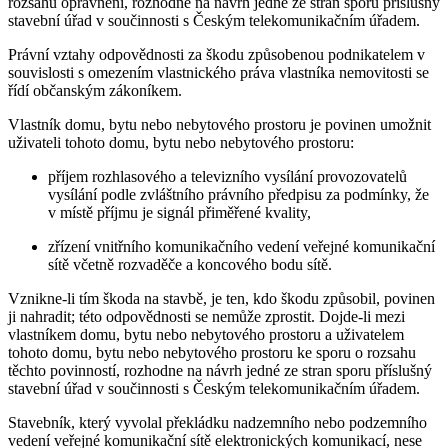
rozsahu oprávnění, rozhodne na návrh jedné ze stran sporu příslušný
stavební úřad v součinnosti s Českým telekomunikačním úřadem.
Právní vztahy odpovědnosti za škodu způsobenou podnikatelem v
souvislosti s omezením vlastnického práva vlastníka nemovitosti se
řídí občanským zákoníkem.
Vlastník domu, bytu nebo nebytového prostoru je povinen umožnit
uživateli tohoto domu, bytu nebo nebytového prostoru:
příjem rozhlasového a televizního vysílání provozovatelů
vysílání podle zvláštního právního předpisu za podmínky, že
v místě příjmu je signál přiměřené kvality,
zřízení vnitřního komunikačního vedení veřejné komunikační
sítě včetně rozvaděče a koncového bodu sítě.
Vznikne-li tím škoda na stavbě, je ten, kdo škodu způsobil, povinen
ji nahradit; této odpovědnosti se nemůže zprostit. Dojde-li mezi
vlastníkem domu, bytu nebo nebytového prostoru a uživatelem
tohoto domu, bytu nebo nebytového prostoru ke sporu o rozsahu
těchto povinností, rozhodne na návrh jedné ze stran sporu příslušný
stavební úřad v součinnosti s Českým telekomunikačním úřadem.
Stavebník, který vyvolal překládku nadzemního nebo podzemního
vedení veřejné komunikační sítě elektronických komunikací, nese