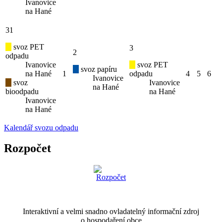
Ivanovice
na Hané
31
svoz PET
3
2
odpadu
Ivanovice
svoz PET
svoz papíru
na Hané
1
odpadu
4
5
6
Ivanovice
svoz
Ivanovice
na Hané
bioodpadu
na Hané
Ivanovice
na Hané
Kalendář svozu odpadu
Rozpočet
Interaktivní a velmi snadno ovladatelný informační zdroj
o hospodaření obce