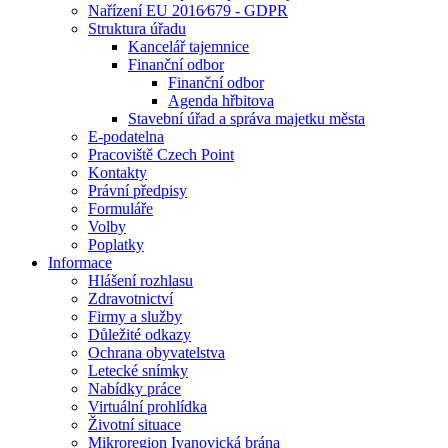
Nařízení EU 2016⁄679 - GDPR
Struktura úřadu
Kancelář tajemnice
Finanční odbor
Finanční odbor
Agenda hřbitova
Stavební úřad a správa majetku města
E-podatelna
Pracoviště Czech Point
Kontakty
Právní předpisy
Formuláře
Volby
Poplatky
Informace
Hlášení rozhlasu
Zdravotnictví
Firmy a služby
Důležité odkazy
Ochrana obyvatelstva
Letecké snímky
Nabídky práce
Virtuální prohlídka
Životní situace
Mikroregion Ivanovická brána