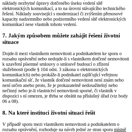
náklady nezbytné úpravy dotčeného úseku vedení sítě
elektronických komunikací, a to na úrovni stávajícího technického
řešení. Náklady související s modernizací či zvýšením přenosové
kapacity nadzemního nebo podzemního vedení sítě elektronických
komunikací nese vlastník tohoto vedení.
7. Jakým způsobem můžete zahájit řešení životní
situace
Dojde-li mezi vlastníkem nemovitosti a podnikatelem ke sporu o
rozsahu oprávnění nebo nedojde-li s vlastníkem dotčené nemovitosti
k uzavření písemné smlouvy o smlouvě budoucí o zřízení
služebnosti (podle § 104 odst. 3 zákona o elektronických
komunikacích) nebo prokáže-li podnikatel zajišťující veřejnou
komunikační síť, že vlastník dotčené nemovitosti není znám nebo
není určen anebo proto, že je prokazatelně nedosažitelný nebo
nečinný nebo je-li vlastnictví nemovitosti sporné, či vlastník v
dispozici s ní omezen, je třeba se obrátit na příslušný úřad (viz body
06 a 08).
8. Na které instituci životní situaci řešit
V případě sporu mezi vlastníkem nemovitosti a podnikatelem o
rozsahu oprávnění, rozhoduje na návrh jedné ze stran sporu
místně