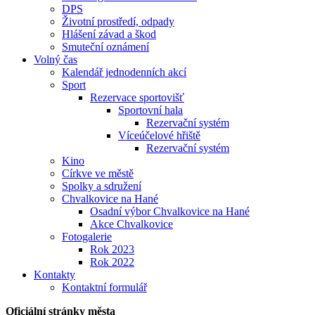
DPS
Životní prostředí, odpady
Hlášení závad a škod
Smuteční oznámení
Volný čas
Kalendář jednodenních akcí
Sport
Rezervace sportovišť
Sportovní hala
Rezervační systém
Víceúčelové hřiště
Rezervační systém
Kino
Církve ve městě
Spolky a sdružení
Chvalkovice na Hané
Osadní výbor Chvalkovice na Hané
Akce Chvalkovice
Fotogalerie
Rok 2023
Rok 2022
Kontakty
Kontaktní formulář
Oficiální stránky města