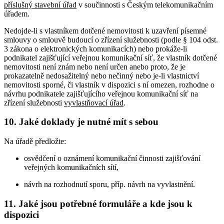
příslušný
stavební úřad
v součinnosti s Českým telekomunikačním
úřadem.
Nedojde-li s vlastníkem dotčené nemovitosti k uzavření písemné
smlouvy o smlouvě budoucí o zřízení služebnosti (podle § 104 odst.
3 zákona o elektronických komunikacích) nebo prokáže-li
podnikatel zajišťující veřejnou komunikační síť, že vlastník dotčené
nemovitosti není znám nebo není určen anebo proto, že je
prokazatelně nedosažitelný nebo nečinný nebo je-li vlastnictví
nemovitosti sporné, či vlastník v dispozici s ní omezen, rozhodne o
návrhu podnikatele zajišťujícího veřejnou komunikační síť na
zřízení služebnosti
vyvlastňovací úřad
.
10. Jaké doklady je nutné mít s sebou
Na úřadě předložte:
osvědčení o oznámení komunikační činnosti zajišťování
veřejných komunikačních sítí,
návrh na rozhodnutí sporu, příp. návrh na vyvlastnění.
11. Jaké jsou potřebné formuláře a kde jsou k
dispozici