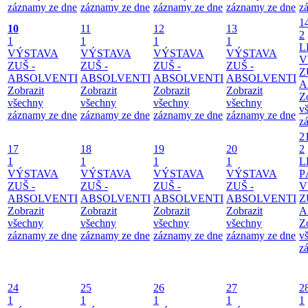
záznamy ze dne
záznamy ze dne
záznamy ze dne
záznamy ze dne
z
1
10
11
12
13
2
1
1
1
1
L
VÝSTAVA
VÝSTAVA
VÝSTAVA
VÝSTAVA
V
ZUŠ -
ZUŠ -
ZUŠ -
ZUŠ -
Z
ABSOLVENTI
ABSOLVENTI
ABSOLVENTI
ABSOLVENTI
A
Zobrazit
Zobrazit
Zobrazit
Zobrazit
Z
všechny
všechny
všechny
všechny
v
záznamy ze dne
záznamy ze dne
záznamy ze dne
záznamy ze dne
z
2
17
18
19
20
2
1
1
1
1
L
VÝSTAVA
VÝSTAVA
VÝSTAVA
VÝSTAVA
P
ZUŠ -
ZUŠ -
ZUŠ -
ZUŠ -
V
ABSOLVENTI
ABSOLVENTI
ABSOLVENTI
ABSOLVENTI
Z
Zobrazit
Zobrazit
Zobrazit
Zobrazit
A
všechny
všechny
všechny
všechny
Z
záznamy ze dne
záznamy ze dne
záznamy ze dne
záznamy ze dne
v
z
24
25
26
27
2
1
1
1
1
1