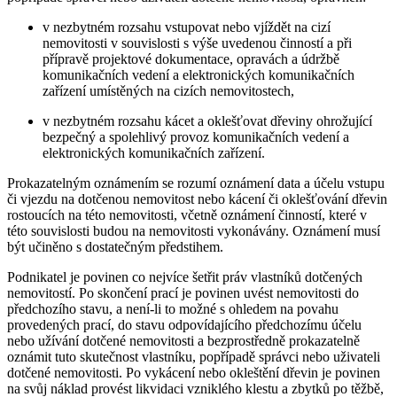
v nezbytném rozsahu vstupovat nebo vjíždět na cizí
nemovitosti v souvislosti s výše uvedenou činností a při
přípravě projektové dokumentace, opravách a údržbě
komunikačních vedení a elektronických komunikačních
zařízení umístěných na cizích nemovitostech,
v nezbytném rozsahu kácet a oklešťovat dřeviny ohrožující
bezpečný a spolehlivý provoz komunikačních vedení a
elektronických komunikačních zařízení.
Prokazatelným oznámením se rozumí oznámení data a účelu vstupu
či vjezdu na dotčenou nemovitost nebo kácení či oklešťování dřevin
rostoucích na této nemovitosti, včetně oznámení činností, které v
této souvislosti budou na nemovitosti vykonávány. Oznámení musí
být učiněno s dostatečným předstihem.
Podnikatel je povinen co nejvíce šetřit práv vlastníků dotčených
nemovitostí. Po skončení prací je povinen uvést nemovitosti do
předchozího stavu, a není-li to možné s ohledem na povahu
provedených prací, do stavu odpovídajícího předchozímu účelu
nebo užívání dotčené nemovitosti a bezprostředně prokazatelně
oznámit tuto skutečnost vlastníku, popřípadě správci nebo uživateli
dotčené nemovitosti. Po vykácení nebo okleštění dřevin je povinen
na svůj náklad provést likvidaci vzniklého klestu a zbytků po těžbě,