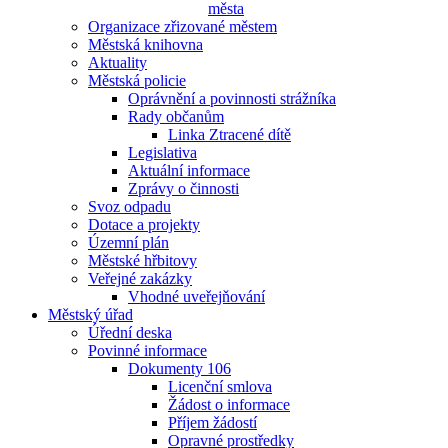
města
Organizace zřizované městem
Městská knihovna
Aktuality
Městská policie
Oprávnění a povinnosti strážníka
Rady občanům
Linka Ztracené dítě
Legislativa
Aktuální informace
Zprávy o činnosti
Svoz odpadu
Dotace a projekty
Územní plán
Městské hřbitovy
Veřejné zakázky
Vhodné uveřejňování
Městský úřad
Úřední deska
Povinné informace
Dokumenty 106
Licenční smlova
Žádost o informace
Příjem žádostí
Opravné prostředky