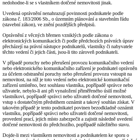
nedohodne-li se s vlastníkem dotčené nemovitosti jinak.
Uvedená oprávnění nenahrazují povinnosti podnikatele podle
zákona č. 183/2006 Sb., o územním plánování a stavebním řádu
(stavební zákon), ve znění pozdějších předpisů.
Oprávnění z věcných břemen vzniklých podle zákona o
elektronických komunikacích či podle předchozích právních úprav
přecházejí na právní nástupce podnikatelů, vlastníky či nabyvatele
těchto vedení či jejich části, jsou-li tito zároveň podnikateli.
V případě poruchy nebo přerušení provozu komunikačního vedení
nebo elektronického komunikačního zařízení je podnikatel oprávněn
za účelem odstranění poruchy nebo přerušení provozu vstoupit na
nemovitost, na níž je toto vedení nebo elektronické komunikační
zařízení umístěno, bez souhlasu vlastníka, popřípadě správce nebo
uživatele, nebylo-li ani při vynaložení přiměřeného úsilí možné
vlastníkovi, popřípadě správci nebo uživateli dotčené nemovitosti,
vstup s dostatečným předstihem oznámit a takový souhlas získat. V
takovém případě je tento podnikatel povinen bezodkladně oznámit
vlastníku, popřípadě správci nebo uživateli dotčené nemovitosti,
provedení prací, jejich místo zabezpečit a zajistit následně uvedení
dotčené nemovitosti do předchozího, popřípadě náležitého stavu.
Dojde-li mezi vlastníkem nemovitosti a podnikatelem ke sporu o