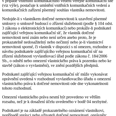
v případě vnitřního komunikačního vedení veřejné komunikační sítě
(viz výše), postačuje k umístění vnitřních komunikačních vedení a
komunikačních zařízení písemný souhlas vlastníka nemovitosti.
Nedojde-li s vlastníkem dotčené nemovitosti k uzavření písemné
smlouvy o smlouvě budoucí o zřízení služebnosti (podle § 104 odst.
3 zákona o elektronických komunikací) nebo prokáže-li podnikatel
zajišťující veřejnou komunikační síť, že vlastník dotčené
nemovitosti není znám nebo není určen anebo proto, že je
prokazatelně nedosažitelný nebo nečinný nebo je-li vlastnictví
nemovitosti sporné, či vlastník v dispozici s ní omezen, rozhodne o
návrhu podnikatele zajišťujícího veřejnou komunikační síť na
zřízení služebnosti vyvlastňovací úřad podle zákona č. 184/2006
Sb., o odnětí nebo omezení vlastnického práva k pozemku nebo ke
stavbě (zákon o vyvlastnění), ve znění pozdějších předpisů.
Podnikatel zajišťující veřejnou komunikační síť může vykonávat
oprávnění uvedená v rozhodnutí vyvlastňovacího úřadu o omezení
vlastnického práva k dotčené nemovitosti ode dne vykonatelnosti
tohoto rozhodnutí.
Omezení vlastnického práva nesmí být provedeno ve větším
rozsahu, než je k dosažení účelu uvedeného v bodě 04 nezbytné.
Podnikatel je na základě prokazatelného oznámení vlastníkovi,
popřípadě správci nebo uživateli dotčené nemovitosti, oprávněn: