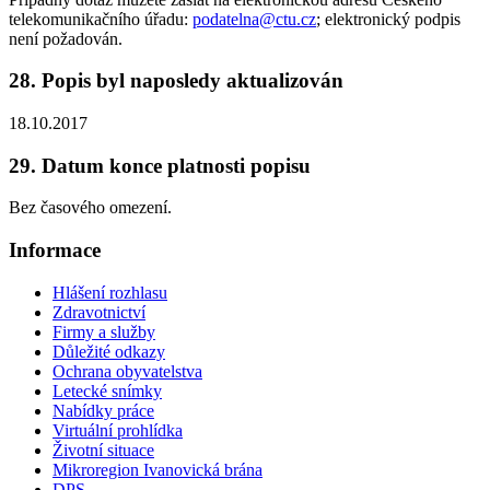
telekomunikačního úřadu:
podatelna@ctu.cz
; elektronický podpis
není požadován.
28. Popis byl naposledy aktualizován
18.10.2017
29. Datum konce platnosti popisu
Bez časového omezení.
Informace
Hlášení rozhlasu
Zdravotnictví
Firmy a služby
Důležité odkazy
Ochrana obyvatelstva
Letecké snímky
Nabídky práce
Virtuální prohlídka
Životní situace
Mikroregion Ivanovická brána
DPS