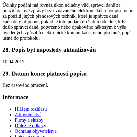
Účinky podání má rovněž úkon učiněný vůči správci daně za
použití datové zprávy bez uznávaného elektronického podpisu nebo
za použití jiných přenosových technik, které je správce daně
způsobilý přijmout, pokud je toto podání do 5 dnů ode dne, kdy
došlo správci daně, potvrzeno nebo opakováno některým z výše
uvedených způsobů elektronické komunikace, nebo písemně, popř.
ústně do protokolu.
28. Popis byl naposledy aktualizován
10.04.2015
29. Datum konce platnosti popisu
Bez časového omezení.
Informace
Hlášení rozhlasu
Zdravotnictví
Firmy a služby
Důležité odkazy
Ochrana obyvatelstva
Letecké snímky