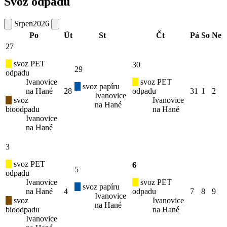
Svoz odpadu
Srpen
2026
Po
Út
St
Čt
Pá
So
Ne
27
svoz PET
30
29
odpadu
Ivanovice
svoz PET
svoz papíru
na Hané
28
odpadu
31
1
2
Ivanovice
svoz
Ivanovice
na Hané
bioodpadu
na Hané
Ivanovice
na Hané
3
svoz PET
6
5
odpadu
Ivanovice
svoz PET
svoz papíru
na Hané
4
odpadu
7
8
9
Ivanovice
svoz
Ivanovice
na Hané
bioodpadu
na Hané
Ivanovice