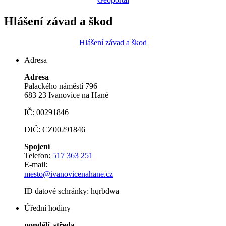
Hlášení závad a škod
Hlášení závad a škod
Adresa
Adresa
Palackého náměstí 796
683 23 Ivanovice na Hané
IČ: 00291846
DIČ: CZ00291846
Spojení
Telefon:
517 363 251
E-mail:
mesto@ivanovicenahane.cz
ID datové schránky: hqrbdwa
Úřední hodiny
pondělí, středa