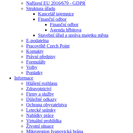
Nařízení EU 2016⁄679 - GDPR
Struktura úřadu
Kancelář tajemnice
Finanční odbor
Finanční odbor
Agenda hřbitova
Stavební úřad a správa majetku města
E-podatelna
Pracoviště Czech Point
Kontakty
Právní předpisy
Formuláře
Volby
Poplatky
Informace
Hlášení rozhlasu
Zdravotnictví
Firmy a služby
Důležité odkazy
Ochrana obyvatelstva
Letecké snímky
Nabídky práce
Virtuální prohlídka
Životní situace
Mikroregion Ivanovická brána