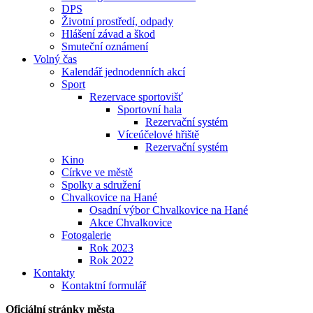
DPS
Životní prostředí, odpady
Hlášení závad a škod
Smuteční oznámení
Volný čas
Kalendář jednodenních akcí
Sport
Rezervace sportovišť
Sportovní hala
Rezervační systém
Víceúčelové hřiště
Rezervační systém
Kino
Církve ve městě
Spolky a sdružení
Chvalkovice na Hané
Osadní výbor Chvalkovice na Hané
Akce Chvalkovice
Fotogalerie
Rok 2023
Rok 2022
Kontakty
Kontaktní formulář
Oficiální stránky města