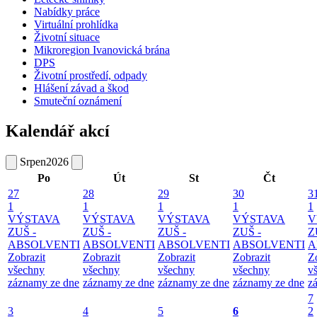
Nabídky práce
Virtuální prohlídka
Životní situace
Mikroregion Ivanovická brána
DPS
Životní prostředí, odpady
Hlášení závad a škod
Smuteční oznámení
Kalendář akcí
Srpen
2026
Po
Út
St
Čt
27
28
29
30
3
1
1
1
1
1
VÝSTAVA
VÝSTAVA
VÝSTAVA
VÝSTAVA
V
ZUŠ -
ZUŠ -
ZUŠ -
ZUŠ -
Z
ABSOLVENTI
ABSOLVENTI
ABSOLVENTI
ABSOLVENTI
A
Zobrazit
Zobrazit
Zobrazit
Zobrazit
Z
všechny
všechny
všechny
všechny
v
záznamy ze dne
záznamy ze dne
záznamy ze dne
záznamy ze dne
z
7
3
4
5
6
2