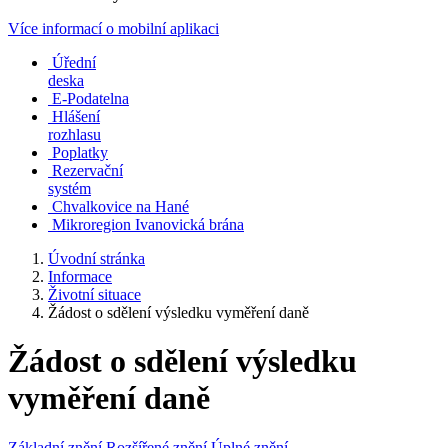
Více informací o mobilní aplikaci
Úřední
deska
E-Podatelna
Hlášení
rozhlasu
Poplatky
Rezervační
systém
Chvalkovice na Hané
Mikroregion Ivanovická brána
Úvodní stránka
Informace
Životní situace
Žádost o sdělení výsledku vyměření daně
Žádost o sdělení výsledku
vyměření daně
Základní znění
Rozšířené znění
Úplné znění