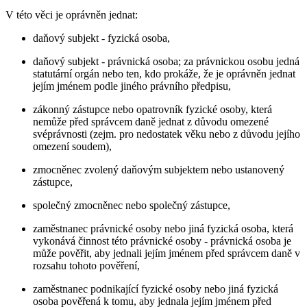
V této věci je oprávněn jednat:
daňový subjekt - fyzická osoba,
daňový subjekt - právnická osoba; za právnickou osobu jedná
statutární orgán nebo ten, kdo prokáže, že je oprávněn jednat
jejím jménem podle jiného právního předpisu,
zákonný zástupce nebo opatrovník fyzické osoby, která
nemůže před správcem daně jednat z důvodu omezené
svéprávnosti (zejm. pro nedostatek věku nebo z důvodu jejího
omezení soudem),
zmocněnec zvolený daňovým subjektem nebo ustanovený
zástupce,
společný zmocněnec nebo společný zástupce,
zaměstnanec právnické osoby nebo jiná fyzická osoba, která
vykonává činnost této právnické osoby - právnická osoba je
může pověřit, aby jednali jejím jménem před správcem daně v
rozsahu tohoto pověření,
zaměstnanec podnikající fyzické osoby nebo jiná fyzická
osoba pověřená k tomu, aby jednala jejím jménem před