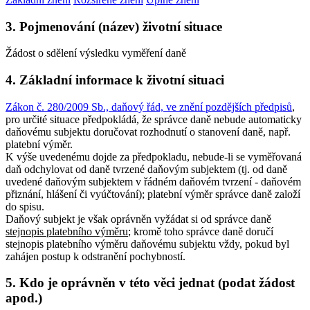
3. Pojmenování (název) životní situace
Žádost o sdělení výsledku vyměření daně
4. Základní informace k životní situaci
Zákon č. 280/2009 Sb., daňový řád, ve znění pozdějších předpisů
,
pro určité situace předpokládá, že správce daně nebude automaticky
daňovému subjektu doručovat rozhodnutí o stanovení daně, např.
platební výměr.
K výše uvedenému dojde za předpokladu, nebude-li se vyměřovaná
daň odchylovat od daně tvrzené daňovým subjektem (tj. od daně
uvedené daňovým subjektem v řádném daňovém tvrzení - daňovém
přiznání, hlášení či vyúčtování); platební výměr správce daně založí
do spisu.
Daňový subjekt je však oprávněn vyžádat si od správce daně
stejnopis platebního výměru
; kromě toho správce daně doručí
stejnopis platebního výměru daňovému subjektu vždy, pokud byl
zahájen postup k odstranění pochybností.
5. Kdo je oprávněn v této věci jednat (podat žádost
apod.)