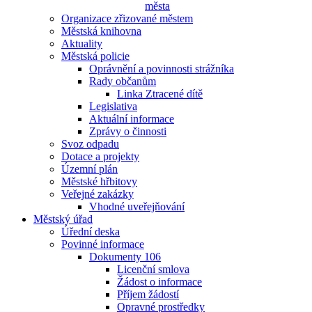
města
Organizace zřizované městem
Městská knihovna
Aktuality
Městská policie
Oprávnění a povinnosti strážníka
Rady občanům
Linka Ztracené dítě
Legislativa
Aktuální informace
Zprávy o činnosti
Svoz odpadu
Dotace a projekty
Územní plán
Městské hřbitovy
Veřejné zakázky
Vhodné uveřejňování
Městský úřad
Úřední deska
Povinné informace
Dokumenty 106
Licenční smlova
Žádost o informace
Příjem žádostí
Opravné prostředky