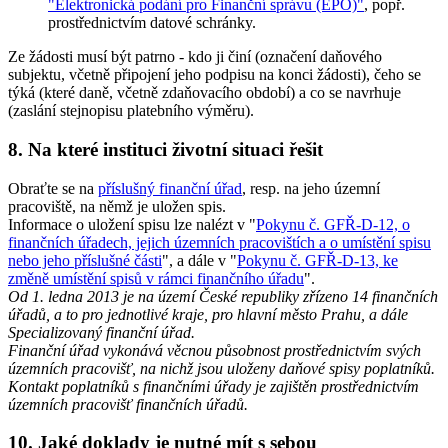
"Elektronická podání pro Finanční správu (EPO)"
, popř.
prostřednictvím datové schránky.
Ze žádosti musí být patrno - kdo ji činí (označení daňového
subjektu, včetně připojení jeho podpisu na konci žádosti), čeho se
týká (které daně, včetně zdaňovacího období) a co se navrhuje
(zaslání stejnopisu platebního výměru).
8. Na které instituci životní situaci řešit
Obraťte se na
příslušný finanční úřad
, resp. na jeho územní
pracoviště, na němž je uložen spis.
Informace o uložení spisu lze nalézt v "
Pokynu č. GFŘ-D-12, o
finančních úřadech, jejich územních pracovištích a o umístění spisu
nebo jeho příslušné části
", a dále v "
Pokynu č. GFŘ-D-13, ke
změně umístění spisů v rámci finančního úřadu
".
Od 1. ledna 2013 je na území České republiky zřízeno 14 finančních
úřadů, a to pro jednotlivé kraje, pro hlavní město Prahu, a dále
Specializovaný finanční úřad.
Finanční úřad vykonává věcnou působnost prostřednictvím svých
územních pracovišť, na nichž jsou uloženy daňové spisy poplatníků.
Kontakt poplatníků s finančními úřady je zajištěn prostřednictvím
územních pracovišť finančních úřadů.
10. Jaké doklady je nutné mít s sebou