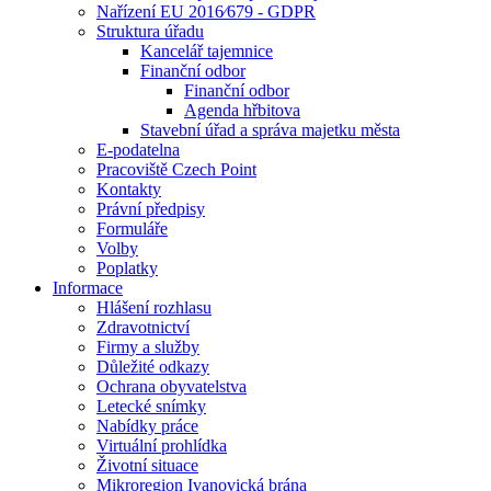
Nařízení EU 2016⁄679 - GDPR
Struktura úřadu
Kancelář tajemnice
Finanční odbor
Finanční odbor
Agenda hřbitova
Stavební úřad a správa majetku města
E-podatelna
Pracoviště Czech Point
Kontakty
Právní předpisy
Formuláře
Volby
Poplatky
Informace
Hlášení rozhlasu
Zdravotnictví
Firmy a služby
Důležité odkazy
Ochrana obyvatelstva
Letecké snímky
Nabídky práce
Virtuální prohlídka
Životní situace
Mikroregion Ivanovická brána