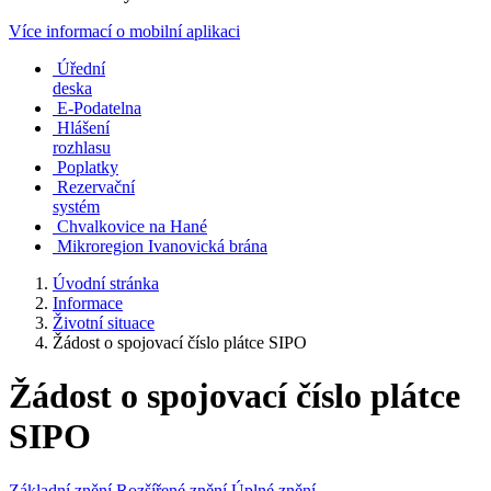
Více informací o mobilní aplikaci
Úřední
deska
E-Podatelna
Hlášení
rozhlasu
Poplatky
Rezervační
systém
Chvalkovice na Hané
Mikroregion Ivanovická brána
Úvodní stránka
Informace
Životní situace
Žádost o spojovací číslo plátce SIPO
Žádost o spojovací číslo plátce
SIPO
Základní znění
Rozšířené znění
Úplné znění