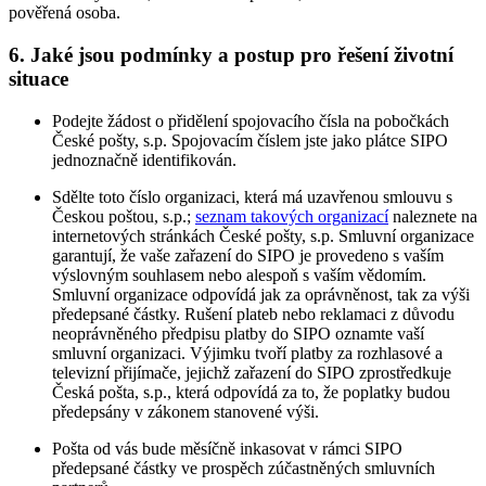
pověřená osoba.
6. Jaké jsou podmínky a postup pro řešení životní
situace
Podejte žádost o přidělení spojovacího čísla na pobočkách
České pošty, s.p. Spojovacím číslem jste jako plátce SIPO
jednoznačně identifikován.
Sdělte toto číslo organizaci, která má uzavřenou smlouvu s
Českou poštou, s.p.;
seznam takových organizací
naleznete na
internetových stránkách České pošty, s.p. Smluvní organizace
garantují, že vaše zařazení do SIPO je provedeno s vaším
výslovným souhlasem nebo alespoň s vaším vědomím.
Smluvní organizace odpovídá jak za oprávněnost, tak za výši
předepsané částky. Rušení plateb nebo reklamaci z důvodu
neoprávněného předpisu platby do SIPO oznamte vaší
smluvní organizaci. Výjimku tvoří platby za rozhlasové a
televizní přijímače, jejichž zařazení do SIPO zprostředkuje
Česká pošta, s.p., která odpovídá za to, že poplatky budou
předepsány v zákonem stanovené výši.
Pošta od vás bude měsíčně inkasovat v rámci SIPO
předepsané částky ve prospěch zúčastněných smluvních