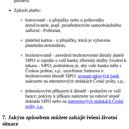
partnerů.
Způsob platby:
hotovostně - u přepážky nebo u poštovního
doručovatele, popř. prostřednictvím samoobslužného
zařízení - Poštomat,
platební kartou - u přepážky, která je vybavena
platebním terminálem,
bezhotovostně - zavedení bezhotovostní úhrady plateb
SIPO si zajistíte u vaší banky zřízením služby Svolení k
inkasu - SIPO; podmínkou je, aby vaše banka měla s
Českou poštou, s.p., uzavřenou Smlouvu o
bezhotovostní úhradě SIPO;
seznam takových bank
naleznete na internetových stránkách České pošty, s.p.,
jednorázovým příkazem k úhradě - podaným ve vaší
bance; pokyny k příkazu naleznete na rubové straně
dokladu SIPO nebo na
internetových stránkách České
pošty, s.p.
7. Jakým způsobem můžete zahájit řešení životní
situace