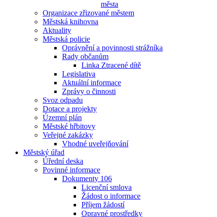
města
Organizace zřizované městem
Městská knihovna
Aktuality
Městská policie
Oprávnění a povinnosti strážníka
Rady občanům
Linka Ztracené dítě
Legislativa
Aktuální informace
Zprávy o činnosti
Svoz odpadu
Dotace a projekty
Územní plán
Městské hřbitovy
Veřejné zakázky
Vhodné uveřejňování
Městský úřad
Úřední deska
Povinné informace
Dokumenty 106
Licenční smlova
Žádost o informace
Příjem žádostí
Opravné prostředky