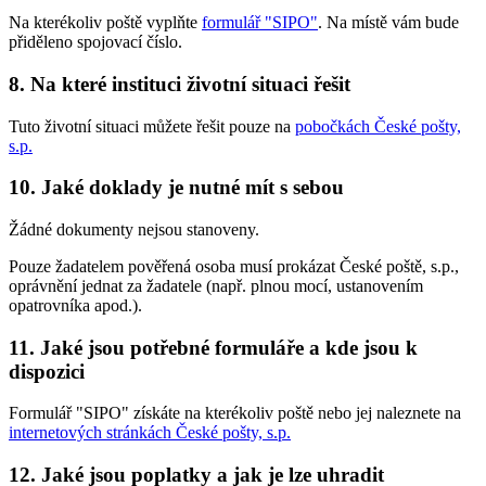
Na kterékoliv poště vyplňte
formulář "SIPO"
. Na místě vám bude
přiděleno spojovací číslo.
8. Na které instituci životní situaci řešit
Tuto životní situaci můžete řešit pouze na
pobočkách České pošty,
s.p.
10. Jaké doklady je nutné mít s sebou
Žádné dokumenty nejsou stanoveny.
Pouze žadatelem pověřená osoba musí prokázat České poště, s.p.,
oprávnění jednat za žadatele (např. plnou mocí, ustanovením
opatrovníka apod.).
11. Jaké jsou potřebné formuláře a kde jsou k
dispozici
Formulář "SIPO" získáte na kterékoliv poště nebo jej naleznete na
internetových stránkách České pošty, s.p.
12. Jaké jsou poplatky a jak je lze uhradit