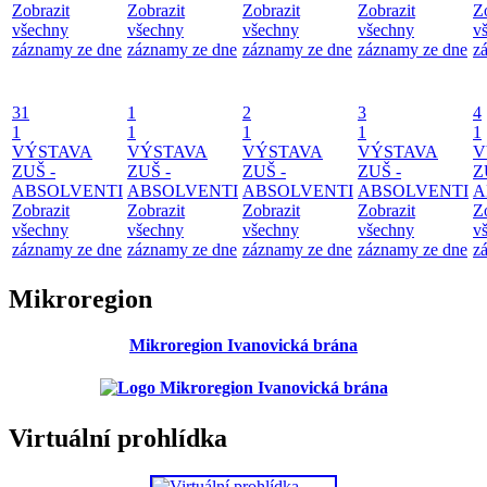
Zobrazit
Zobrazit
Zobrazit
Zobrazit
Z
všechny
všechny
všechny
všechny
v
záznamy ze dne
záznamy ze dne
záznamy ze dne
záznamy ze dne
z
31
1
2
3
4
1
1
1
1
1
VÝSTAVA
VÝSTAVA
VÝSTAVA
VÝSTAVA
V
ZUŠ -
ZUŠ -
ZUŠ -
ZUŠ -
Z
ABSOLVENTI
ABSOLVENTI
ABSOLVENTI
ABSOLVENTI
A
Zobrazit
Zobrazit
Zobrazit
Zobrazit
Z
všechny
všechny
všechny
všechny
v
záznamy ze dne
záznamy ze dne
záznamy ze dne
záznamy ze dne
z
Mikroregion
Mikroregion Ivanovická brána
Virtuální prohlídka