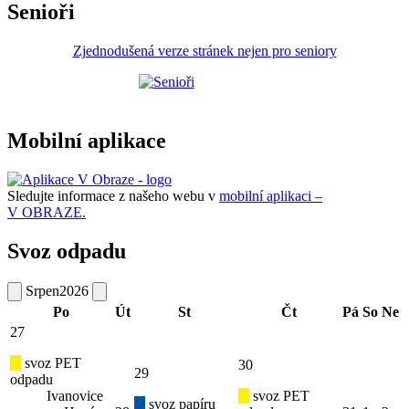
Senioři
Zjednodušená verze stránek nejen pro seniory
Mobilní aplikace
Sledujte informace z našeho webu v
mobilní aplikaci –
V OBRAZE.
Svoz odpadu
Srpen
2026
Po
Út
St
Čt
Pá
So
Ne
27
svoz PET
30
29
odpadu
Ivanovice
svoz PET
svoz papíru