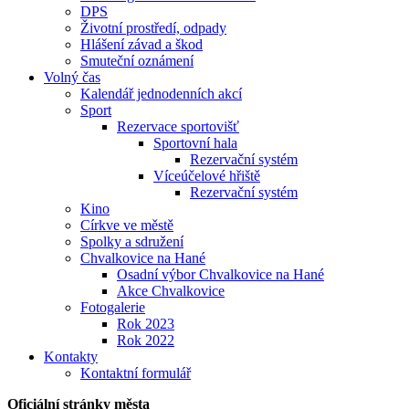
DPS
Životní prostředí, odpady
Hlášení závad a škod
Smuteční oznámení
Volný čas
Kalendář jednodenních akcí
Sport
Rezervace sportovišť
Sportovní hala
Rezervační systém
Víceúčelové hřiště
Rezervační systém
Kino
Církve ve městě
Spolky a sdružení
Chvalkovice na Hané
Osadní výbor Chvalkovice na Hané
Akce Chvalkovice
Fotogalerie
Rok 2023
Rok 2022
Kontakty
Kontaktní formulář
Oficiální stránky města