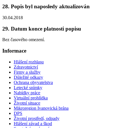
28. Popis byl naposledy aktualizován
30.04.2018
29. Datum konce platnosti popisu
Bez časového omezení.
Informace
Hlášení rozhlasu
Zdravotnictví
Firmy a služby
Důležité odkazy
Ochrana obyvatelstva
Letecké snímky
Nabídky práce
Virtuální prohlídka
Životní situace
Mikroregion Ivanovická brána
DPS
Životní prostředí, odpady
Hlášení závad a škod