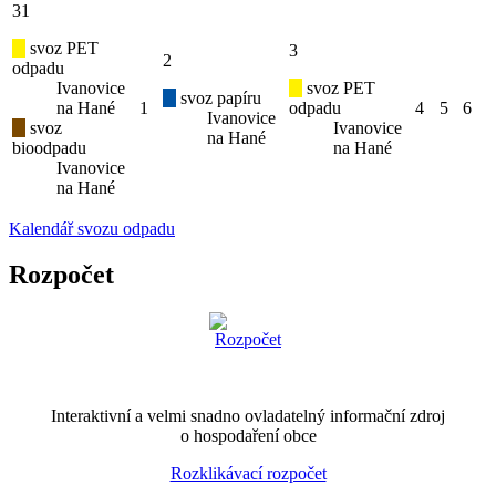
31
svoz PET
3
2
odpadu
Ivanovice
svoz PET
svoz papíru
na Hané
1
odpadu
4
5
6
Ivanovice
svoz
Ivanovice
na Hané
bioodpadu
na Hané
Ivanovice
na Hané
Kalendář svozu odpadu
Rozpočet
Interaktivní a velmi snadno ovladatelný informační zdroj
o hospodaření obce
Rozklikávací rozpočet