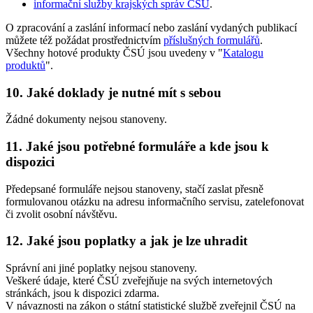
informační služby krajských správ ČSÚ
.
O zpracování a zaslání informací nebo zaslání vydaných publikací
můžete též požádat prostřednictvím
příslušných formulářů
.
Všechny hotové produkty ČSÚ jsou uvedeny v "
Katalogu
produktů
".
10. Jaké doklady je nutné mít s sebou
Žádné dokumenty nejsou stanoveny.
11. Jaké jsou potřebné formuláře a kde jsou k
dispozici
Předepsané formuláře nejsou stanoveny, stačí zaslat přesně
formulovanou otázku na adresu informačního servisu, zatelefonovat
či zvolit osobní návštěvu.
12. Jaké jsou poplatky a jak je lze uhradit
Správní ani jiné poplatky nejsou stanoveny.
Veškeré údaje, které ČSÚ zveřejňuje na svých internetových
stránkách, jsou k dispozici zdarma.
V návaznosti na zákon o státní statistické službě zveřejnil ČSÚ na