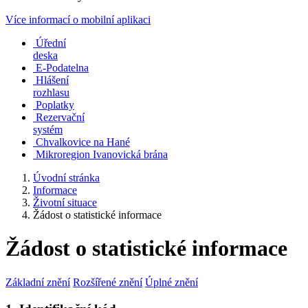
Více informací o mobilní aplikaci
Úřední
deska
E-Podatelna
Hlášení
rozhlasu
Poplatky
Rezervační
systém
Chvalkovice na Hané
Mikroregion Ivanovická brána
Úvodní stránka
Informace
Životní situace
Žádost o statistické informace
Žádost o statistické informace
Základní znění
Rozšířené znění
Úplné znění