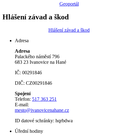
Geoportál
Hlášení závad a škod
Hlášení závad a škod
Adresa
Adresa
Palackého náměstí 796
683 23 Ivanovice na Hané
IČ: 00291846
DIČ: CZ00291846
Spojení
Telefon:
517 363 251
E-mail:
mesto@ivanovicenahane.cz
ID datové schránky: hqrbdwa
Úřední hodiny