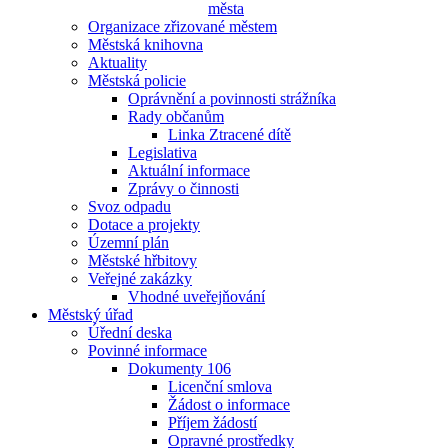
města
Organizace zřizované městem
Městská knihovna
Aktuality
Městská policie
Oprávnění a povinnosti strážníka
Rady občanům
Linka Ztracené dítě
Legislativa
Aktuální informace
Zprávy o činnosti
Svoz odpadu
Dotace a projekty
Územní plán
Městské hřbitovy
Veřejné zakázky
Vhodné uveřejňování
Městský úřad
Úřední deska
Povinné informace
Dokumenty 106
Licenční smlova
Žádost o informace
Příjem žádostí
Opravné prostředky