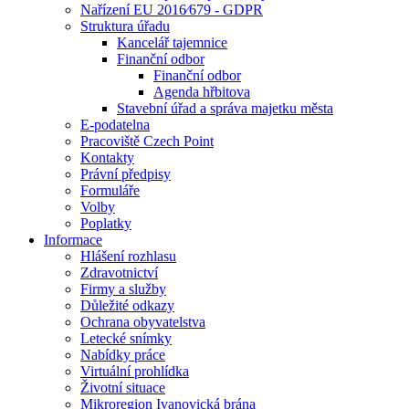
Nařízení EU 2016⁄679 - GDPR
Struktura úřadu
Kancelář tajemnice
Finanční odbor
Finanční odbor
Agenda hřbitova
Stavební úřad a správa majetku města
E-podatelna
Pracoviště Czech Point
Kontakty
Právní předpisy
Formuláře
Volby
Poplatky
Informace
Hlášení rozhlasu
Zdravotnictví
Firmy a služby
Důležité odkazy
Ochrana obyvatelstva
Letecké snímky
Nabídky práce
Virtuální prohlídka
Životní situace
Mikroregion Ivanovická brána