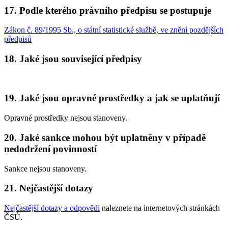
17. Podle kterého právního předpisu se postupuje
Zákon č. 89/1995 Sb., o státní statistické službě, ve znění pozdějších
předpisů
18. Jaké jsou související předpisy
19. Jaké jsou opravné prostředky a jak se uplatňují
Opravné prostředky nejsou stanoveny.
20. Jaké sankce mohou být uplatněny v případě
nedodržení povinností
Sankce nejsou stanoveny.
21. Nejčastější dotazy
Nejčastější dotazy a odpovědi
naleznete na internetových stránkách
ČSÚ.