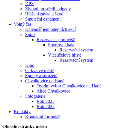
DPS
Životní prostředí, odpady
Hlášení závad a škod
Smuteční oznámení
Volný čas
Kalendář jednodenních akcí
Sport
Rezervace sportovišť
Sportovní hala
Rezervační systém
Víceúčelové hřiště
Rezervační systém
Kino
Církve ve městě
Spolky a sdružení
Chvalkovice na Hané
Osadní výbor Chvalkovice na Hané
Akce Chvalkovice
Fotogalerie
Rok 2023
Rok 2022
Kontakty
Kontaktní formulář
Oficiální stránky města