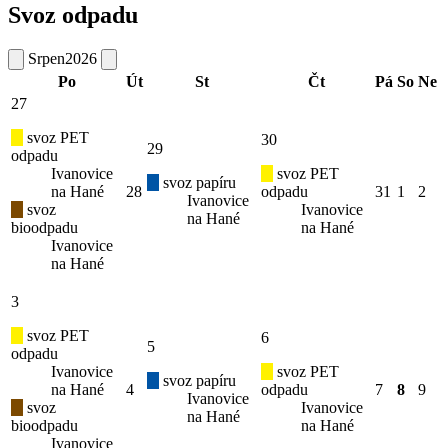
Svoz odpadu
Srpen
2026
Po
Út
St
Čt
Pá
So
Ne
27
svoz PET
30
29
odpadu
Ivanovice
svoz PET
svoz papíru
na Hané
28
odpadu
31
1
2
Ivanovice
svoz
Ivanovice
na Hané
bioodpadu
na Hané
Ivanovice
na Hané
3
svoz PET
6
5
odpadu
Ivanovice
svoz PET
svoz papíru
na Hané
4
odpadu
7
8
9
Ivanovice
svoz
Ivanovice
na Hané
bioodpadu
na Hané
Ivanovice