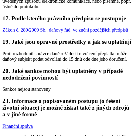
uvedených způsobů elektronické komunikace, nebo písemně, popř.
ústně do protokolu.
17. Podle kterého právního předpisu se postupuje
Zákon č. 280/2009 Sb., daňový řád, ve znění pozdějších předpisů
19. Jaké jsou opravné prostředky a jak se uplatňují
Proti rozhodnutí správce daně o žádosti o vrácení přeplatku může
daňový subjekt podat odvolání do 15 dnů ode dne jeho doručení.
20. Jaké sankce mohou být uplatněny v případě
nedodržení povinností
Sankce nejsou stanoveny.
23. Informace o popisovaném postupu (o řešení
životní situace) je možné získat také z jiných zdrojů
a v jiné formě
Finanční správa