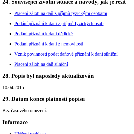
24. Související životní situace a návody, jak je řešit
Placení záloh na daň z příjmů fyzickými osobami
Podání přiznání k dani z příjmů fyzických osob
Podání přiznání k dani dědické
Podání přiznání k dani z nemovitostí
Vznik povinnosti podat daňové přiznání k dani silniční
Placení záloh na daň silniční
28. Popis byl naposledy aktualizován
10.04.2015
29. Datum konce platnosti popisu
Bez časového omezení.
Informace
Hlášení rozhlasu