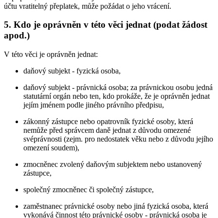
účtu vratitelný přeplatek, může požádat o jeho vrácení.
5. Kdo je oprávněn v této věci jednat (podat žádost
apod.)
V této věci je oprávněn jednat:
daňový subjekt - fyzická osoba,
daňový subjekt - právnická osoba; za právnickou osobu jedná
statutární orgán nebo ten, kdo prokáže, že je oprávněn jednat
jejím jménem podle jiného právního předpisu,
zákonný zástupce nebo opatrovník fyzické osoby, která
nemůže před správcem daně jednat z důvodu omezené
svéprávnosti (zejm. pro nedostatek věku nebo z důvodu jejího
omezení soudem),
zmocněnec zvolený daňovým subjektem nebo ustanovený
zástupce,
společný zmocněnec či společný zástupce,
zaměstnanec právnické osoby nebo jiná fyzická osoba, která
vykonává činnost této právnické osoby - právnická osoba je