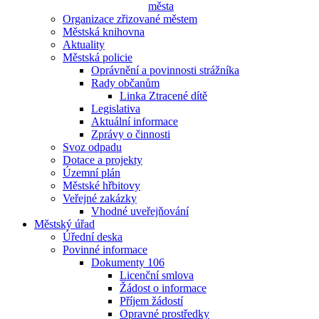
města
Organizace zřizované městem
Městská knihovna
Aktuality
Městská policie
Oprávnění a povinnosti strážníka
Rady občanům
Linka Ztracené dítě
Legislativa
Aktuální informace
Zprávy o činnosti
Svoz odpadu
Dotace a projekty
Územní plán
Městské hřbitovy
Veřejné zakázky
Vhodné uveřejňování
Městský úřad
Úřední deska
Povinné informace
Dokumenty 106
Licenční smlova
Žádost o informace
Příjem žádostí
Opravné prostředky