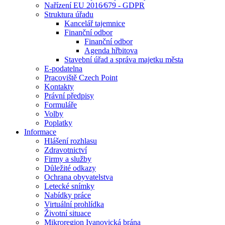
Nařízení EU 2016⁄679 - GDPR
Struktura úřadu
Kancelář tajemnice
Finanční odbor
Finanční odbor
Agenda hřbitova
Stavební úřad a správa majetku města
E-podatelna
Pracoviště Czech Point
Kontakty
Právní předpisy
Formuláře
Volby
Poplatky
Informace
Hlášení rozhlasu
Zdravotnictví
Firmy a služby
Důležité odkazy
Ochrana obyvatelstva
Letecké snímky
Nabídky práce
Virtuální prohlídka
Životní situace
Mikroregion Ivanovická brána