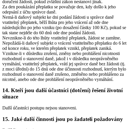
doručení žádosti, pokud zvláštní zákon nestanoví jinak.
Za den poukázání přeplatku se považuje den, kdy došlo k jeho
odepsání z účtu správce daně.
Nemá-li daňový subjekt ke dni podání žádosti u správce daně
vratitelný přeplatek, běží lhůta pro jeho vrácení až ode dne
následujícího po jeho vzniku (po dosažení částky 100 Kč), pokud se
tak stane nejdéle do 60 dnů ode dne podání žádosti.
Nevznikne-li do této lhůty vratitelný přeplatek, žádost se zamítne.
Nepožádá-li daňový subjekt o vrácení vratitelného přeplatku do 6 let
od konce roku, ve kterém přeplatek vznikl, přeplatek zaniká.
Vznikne-li v důsledku zrušení, změny nebo prohlášení nicotnosti
rozhodnutí o stanovení daně, jakož i v důsledku neoprávněného
vymáhání, vratitelný přeplatek, vrátí jej správce daně bez žádosti (tj.
z moci úřední) do 15 dnů ode dne účinnosti rozhodnutí, kterým bylo
rozhodnutí o stanovení daně zrušeno, změněno nebo prohlášeno za
nicotné, anebo ode dne prohlášení neoprávněného vymáhání.
14. Kteří jsou další účastníci (dotčení) řešení životní
situace
Další účastníci postupu nejsou stanoveni.
15. Jaké další činnosti jsou po žadateli požadovány