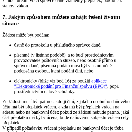
Z moci úřední vrací správce daně vratitelný přeplatek, pokud tak
stanoví zákon.
7. Jakým způsobem můžete zahájit řešení životní
situace
Žádost může být podána:
ústně do protokolu
u příslušného správce daně,
písemně (v listinné podobě)
, a to buď prostřednictvím
provozovatele poštovních služeb, nebo osobně přímo u
správce daně; písemná podání musí být vlastnoručně
podepsána osobou, která podání činí, nebo
elektronicky
(blíže viz bod 16) za použití
aplikace
"Elektronická podání pro Finanční správu (EPO)"
, popř.
prostřednictvím datové schránky.
Ze žádosti musí být patrno - kdo ji činí, z jakého osobního daňového
účtu má být přeplatek vrácen, a zda má být přeplatek vrácen na
adresu nebo na bankovní účet; pokud ze žádosti nebude patrno, jaká
část přeplatku má být vrácena, bude daňovému subjektu vrácen celý
přeplatek.
V případě požadavku vrácení přeplatku na bankovní účet je třeba