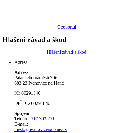
Geoportál
Hlášení závad a škod
Hlášení závad a škod
Adresa
Adresa
Palackého náměstí 796
683 23 Ivanovice na Hané
IČ: 00291846
DIČ: CZ00291846
Spojení
Telefon:
517 363 251
E-mail:
mesto@ivanovicenahane.cz