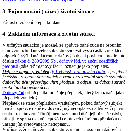
3. Pojmenování (název) životní situace
Žádost o vrácení přeplatku daně
4. Základní informace k životní situaci
V určitých situacích je možné, že správce daně bude na osobním
daňovém účtu daňového subjektu evidovat vyšší částku, než která
odpovídá výši daně, kterou je daňový subjekt povinen uhradit; tuto
částku
zákon č. 280/2009 Sb., daňový řád, ve znění pozdějších
předpisů
(dále též "daňový řád"), označuje jako přeplatek.
Definice pojmu přeplatek
(
§ 154 odst. 1 daňového řádu
) - přeplatek
je částka, o kterou úhrn plateb a vratek na kreditní straně osobního
daňového účtu převyšuje úhrn předpisů a odpisů na debetní straně
osobního daňového účtu.
Daňový řád
od přeplatku odlišuje přeplatek, který lze označit jako
přeplatek vratitelný.
Přeplatek se stane přeplatkem vratitelným, pokud daňový subjekt
nemá u správce daně evidovaný jiný nedoplatek na témže či jiném
osobním daňovém účtu (tj. neuhrazenou daň či její příslušenství),
příp. jiný správce daně nepožádá o převedení tohoto přeplatku na
úhradu jím evidovaného nedoplatku.
V případě, že daňovému subjektu vznikne na osobním daňovém