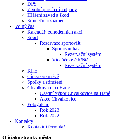
DPS
Životní prostředí, odpady
Hlášení závad a škod
Smuteční oznámení
Volný čas
Kalendář jednodenních akcí
Sport
Rezervace sportovišť
Sportovní hala
Rezervační systém
Víceúčelové hřiště
Rezervační systém
Kino
Církve ve městě
Spolky a sdružení
Chvalkovice na Hané
Osadní výbor Chvalkovice na Hané
Akce Chvalkovice
Fotogalerie
Rok 2023
Rok 2022
Kontakty
Kontaktní formulář
Oficiální stránky města