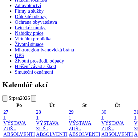
Zdravotnictví
Firmy a služby
Důležité odkazy
Ochrana obyvatelstva
Letecké snímky
Nabídky práce
Virtuální prohlídka
Životní situace
Mikroregion Ivanovická brána
DPS
Životní prostředí, odpady
Hlášení závad a škod
Smuteční oznámení
Kalendář akcí
Srpen
2026
Po
Út
St
Čt
27
28
29
30
3
1
1
1
1
1
VÝSTAVA
VÝSTAVA
VÝSTAVA
VÝSTAVA
V
ZUŠ -
ZUŠ -
ZUŠ -
ZUŠ -
Z
ABSOLVENTI
ABSOLVENTI
ABSOLVENTI
ABSOLVENTI
A