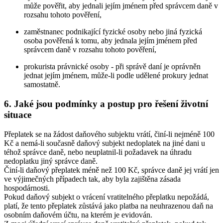
může pověřit, aby jednali jejím jménem před správcem daně v
rozsahu tohoto pověření,
zaměstnanec podnikající fyzické osoby nebo jiná fyzická
osoba pověřená k tomu, aby jednala jejím jménem před
správcem daně v rozsahu tohoto pověření,
prokurista právnické osoby - při správě daní je oprávněn
jednat jejím jménem, může-li podle udělené prokury jednat
samostatně.
6. Jaké jsou podmínky a postup pro řešení životní
situace
Přeplatek se na žádost daňového subjektu vrátí, činí-li nejméně 100
Kč a nemá-li současně daňový subjekt nedoplatek na jiné dani u
téhož správce daně, nebo neuplatnil-li požadavek na úhradu
nedoplatku jiný správce daně.
Činí-li daňový přeplatek méně než 100 Kč, správce daně jej vrátí jen
ve výjimečných případech tak, aby byla zajištěna zásada
hospodárnosti.
Pokud daňový subjekt o vrácení vratitelného přeplatku nepožádá,
platí, že tento přeplatek zůstává jako platba na neuhrazenou daň na
osobním daňovém účtu, na kterém je evidován.