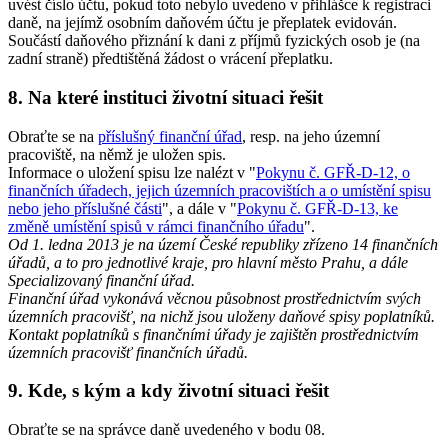
uvést číslo účtu, pokud toto nebylo uvedeno v přihlášce k registraci
daně, na jejímž osobním daňovém účtu je přeplatek evidován.
Součástí daňového přiznání k dani z příjmů fyzických osob je (na
zadní straně) předtištěná žádost o vrácení přeplatku.
8. Na které instituci životní situaci řešit
Obraťte se na
příslušný finanční úřad
, resp. na jeho územní
pracoviště, na němž je uložen spis.
Informace o uložení spisu lze nalézt v "
Pokynu č. GFŘ-D-12, o
finančních úřadech, jejich územních pracovištích a o umístění spisu
nebo jeho příslušné části
", a dále v "
Pokynu č. GFŘ-D-13, ke
změně umístění spisů v rámci finančního úřadu
".
Od 1. ledna 2013 je na území České republiky zřízeno 14 finančních
úřadů, a to pro jednotlivé kraje, pro hlavní město Prahu, a dále
Specializovaný finanční úřad.
Finanční úřad vykonává věcnou působnost prostřednictvím svých
územních pracovišť, na nichž jsou uloženy daňové spisy poplatníků.
Kontakt poplatníků s finančními úřady je zajištěn prostřednictvím
územních pracovišť finančních úřadů.
9. Kde, s kým a kdy životní situaci řešit
Obraťte se na správce daně uvedeného v bodu 08.