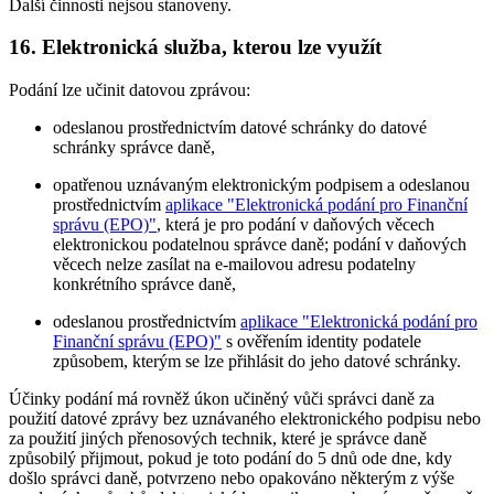
Další činnosti nejsou stanoveny.
16. Elektronická služba, kterou lze využít
Podání lze učinit datovou zprávou:
odeslanou prostřednictvím datové schránky do datové
schránky správce daně,
opatřenou uznávaným elektronickým podpisem a odeslanou
prostřednictvím
aplikace "Elektronická podání pro Finanční
správu (EPO)"
, která je pro podání v daňových věcech
elektronickou podatelnou správce daně; podání v daňových
věcech nelze zasílat na e-mailovou adresu podatelny
konkrétního správce daně,
odeslanou prostřednictvím
aplikace "Elektronická podání pro
Finanční správu (EPO)"
s ověřením identity podatele
způsobem, kterým se lze přihlásit do jeho datové schránky.
Účinky podání má rovněž úkon učiněný vůči správci daně za
použití datové zprávy bez uznávaného elektronického podpisu nebo
za použití jiných přenosových technik, které je správce daně
způsobilý přijmout, pokud je toto podání do 5 dnů ode dne, kdy
došlo správci daně, potvrzeno nebo opakováno některým z výše