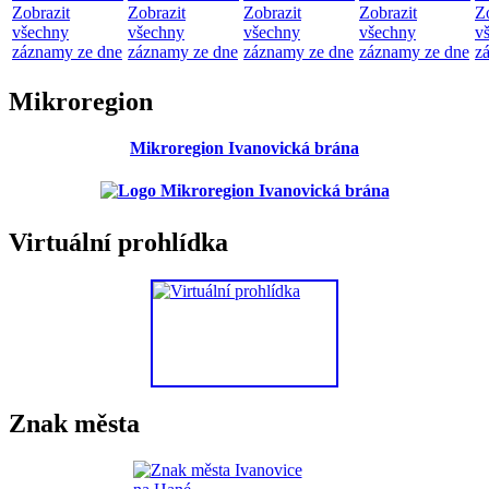
Zobrazit
Zobrazit
Zobrazit
Zobrazit
Z
všechny
všechny
všechny
všechny
v
záznamy ze dne
záznamy ze dne
záznamy ze dne
záznamy ze dne
z
Mikroregion
Mikroregion Ivanovická brána
Virtuální prohlídka
Znak města