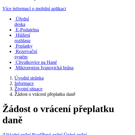
Více informací o mobilní aplikaci
Úřední
deska
E-Podatelna
Hlášení
rozhlasu
Poplatky
Rezervační
systém
Chvalkovice na Hané
Mikroregion Ivanovická brána
Úvodní stránka
Informace
Životní situace
Žádost o vrácení přeplatku daně
Žádost o vrácení přeplatku
daně
Základní znění
Rozšířené znění
Úplné znění