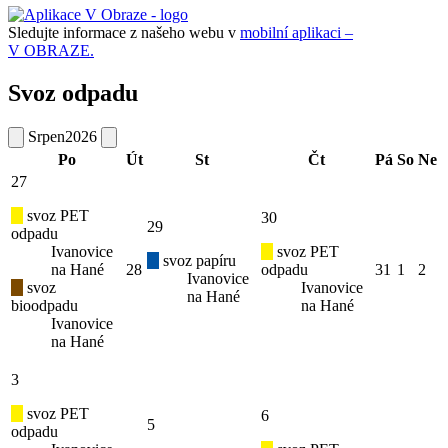
Sledujte informace z našeho webu v
mobilní aplikaci –
V OBRAZE.
Svoz odpadu
Srpen
2026
Po
Út
St
Čt
Pá
So
Ne
27
svoz PET
30
29
odpadu
Ivanovice
svoz PET
svoz papíru
na Hané
28
odpadu
31
1
2
Ivanovice
svoz
Ivanovice
na Hané
bioodpadu
na Hané
Ivanovice
na Hané
3
svoz PET
6
5
odpadu