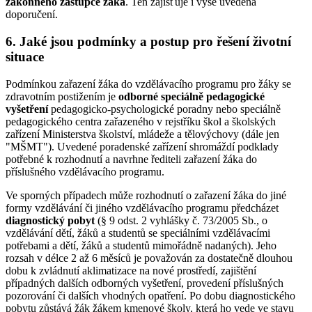
zákonného zástupce žáka
. Ten zajišťuje i výše uvedená
doporučení.
6. Jaké jsou podmínky a postup pro řešení životní
situace
Podmínkou zařazení žáka do vzdělávacího programu pro žáky se
zdravotním postižením je
odborné speciálně pedagogické
vyšetření
pedagogicko-psychologické poradny nebo speciálně
pedagogického centra zařazeného v rejstříku škol a školských
zařízení Ministerstva školství, mládeže a tělovýchovy (dále jen
"MŠMT"). Uvedené poradenské zařízení shromáždí podklady
potřebné k rozhodnutí a navrhne řediteli zařazení žáka do
příslušného vzdělávacího programu.
Ve sporných případech může rozhodnutí o zařazení žáka do jiné
formy vzdělávání či jiného vzdělávacího programu předcházet
diagnostický pobyt
(§ 9 odst. 2 vyhlášky č. 73/2005 Sb., o
vzdělávání dětí, žáků a studentů se speciálními vzdělávacími
potřebami a dětí, žáků a studentů mimořádně nadaných). Jeho
rozsah v délce 2 až 6 měsíců je považován za dostatečně dlouhou
dobu k zvládnutí aklimatizace na nové prostředí, zajištění
případných dalších odborných vyšetření, provedení příslušných
pozorování či dalších vhodných opatření. Po dobu diagnostického
pobytu zůstává žák žákem kmenové školy, která ho vede ve stavu