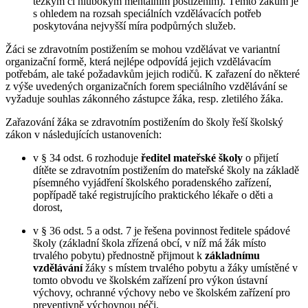
těžkým či hlubokým mentálním postižením). Těmto žákům je
s ohledem na rozsah speciálních vzdělávacích potřeb
poskytována nejvyšší míra podpůrných služeb.
Žáci se zdravotním postižením se mohou vzdělávat ve variantní
organizační formě, která nejlépe odpovídá jejich vzdělávacím
potřebám, ale také požadavkům jejich rodičů. K zařazení do některé
z výše uvedených organizačních forem speciálního vzdělávání se
vyžaduje souhlas zákonného zástupce žáka, resp. zletilého žáka.
Zařazování žáka se zdravotním postižením do školy řeší školský
zákon v následujících ustanoveních:
v § 34 odst. 6 rozhoduje
ředitel mateřské školy
o přijetí
dítěte se zdravotním postižením do mateřské školy na základě
písemného vyjádření školského poradenského zařízení,
popřípadě také registrujícího praktického lékaře o děti a
dorost,
v § 36 odst. 5 a odst. 7 je řešena povinnost ředitele spádové
školy (základní škola zřízená obcí, v níž má žák místo
trvalého pobytu) přednostně přijmout k
základnímu
vzdělávání
žáky s místem trvalého pobytu a žáky umístěné v
tomto obvodu ve školském zařízení pro výkon ústavní
výchovy, ochranné výchovy nebo ve školském zařízení pro
preventivně výchovnou péči,