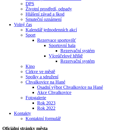
DPS
Životní prostředí, odpady
Hlášení závad a škod
Smuteční oznámení
Volný čas
Kalendář jednodenních akcí
Sport
Rezervace sportovišť
Sportovní hala
Rezervační systém
Víceúčelové hřiště
Rezervační systém
Kino
Církve ve městě
Spolky a sdružení
Chvalkovice na Hané
Osadní výbor Chvalkovice na Hané
Akce Chvalkovice
Fotogalerie
Rok 2023
Rok 2022
Kontakty
Kontaktní formulář
Oficiální stránky města