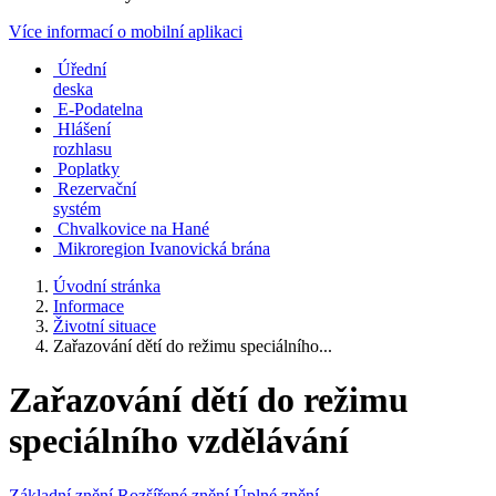
Více informací o mobilní aplikaci
Úřední
deska
E-Podatelna
Hlášení
rozhlasu
Poplatky
Rezervační
systém
Chvalkovice na Hané
Mikroregion Ivanovická brána
Úvodní stránka
Informace
Životní situace
Zařazování dětí do režimu speciálního...
Zařazování dětí do režimu
speciálního vzdělávání
Základní znění
Rozšířené znění
Úplné znění