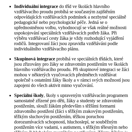
Individuální integrace
do tříd ve školách hlavního
vzdělávacího proudu probíhá se současným zajištěním
odpovídajících vzdělávacích podmínek a nezbytné speciálně
pedagogické nebo psychologické péče. Jedná se o
upřednostněnou volbu, vyhodnocují se však reálné možnosti
uspokojování speciálních vzdělávacích potřeb žáka. Při
výběru vzdělávací cesty žáka je vždy rozhodující vyjádření
rodičů. Integrovaní žáci jsou zpravidla vzděláváni podle
individuálního vzdělávacího plánu.
Skupinová integrace
probíhá ve speciálních třídách, které
jsou zřizovány pro žáky se zdravotním postižením ve školách
hlavního vzdělávacího proudu. Při skupinové integraci se žáci
mohou v některých vyučovacích předmětech vzdělávat
společně s ostatními žáky školy a v rámci svých možností jsou
zapojeni do všech aktivit mimo vyučování.
Speciální školy
, školy s upraveným vzdělávacím programem
samostatně zřízené pro děti, žáky a studenty se zdravotním
postižením, slouží žákům především s těžšími formami
zdravotního postižení (žáci s těžkým zrakovým postižením,
těžkým sluchovým postižením, těžkou poruchou
dorozumívacích schopností, hluchoslepí, se souběžným
postižením více vadami, s autismem, s těžkým tělesným nebo