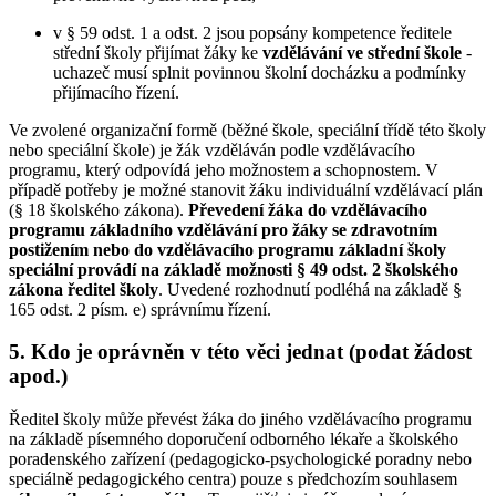
v § 59 odst. 1 a odst. 2 jsou popsány kompetence ředitele
střední školy přijímat žáky ke
vzdělávání ve střední škole
-
uchazeč musí splnit povinnou školní docházku a podmínky
přijímacího řízení.
Ve zvolené organizační formě (běžné škole, speciální třídě této školy
nebo speciální škole) je žák vzděláván podle vzdělávacího
programu, který odpovídá jeho možnostem a schopnostem. V
případě potřeby je možné stanovit žáku individuální vzdělávací plán
(§ 18 školského zákona).
Převedení žáka do vzdělávacího
programu základního vzdělávání pro žáky se zdravotním
postižením nebo do vzdělávacího programu základní školy
speciální provádí na základě možnosti § 49 odst. 2 školského
zákona ředitel školy
. Uvedené rozhodnutí podléhá na základě §
165 odst. 2 písm. e) správnímu řízení.
5. Kdo je oprávněn v této věci jednat (podat žádost
apod.)
Ředitel školy může převést žáka do jiného vzdělávacího programu
na základě písemného doporučení odborného lékaře a školského
poradenského zařízení (pedagogicko-psychologické poradny nebo
speciálně pedagogického centra) pouze s předchozím souhlasem