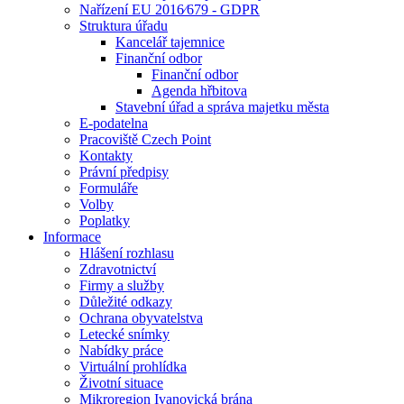
Nařízení EU 2016⁄679 - GDPR
Struktura úřadu
Kancelář tajemnice
Finanční odbor
Finanční odbor
Agenda hřbitova
Stavební úřad a správa majetku města
E-podatelna
Pracoviště Czech Point
Kontakty
Právní předpisy
Formuláře
Volby
Poplatky
Informace
Hlášení rozhlasu
Zdravotnictví
Firmy a služby
Důležité odkazy
Ochrana obyvatelstva
Letecké snímky
Nabídky práce
Virtuální prohlídka
Životní situace
Mikroregion Ivanovická brána