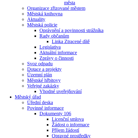
města
Organizace zřizované městem
Městská knihovna
Aktuality
Městská policie
Oprávnění a povinnosti strážníka
Rady občanům
Linka Ztracené dítě
Legislativa
Aktuální informace
Zprávy o činnosti
Svoz odpadu
Dotace a projekty
Územní plán
Městské hřbitovy
Veřejné zakázky
Vhodné uveřejňování
Městský úřad
Úřední deska
Povinné informace
Dokumenty 106
Licenční smlova
Žádost o informace
Příjem žádostí
Opravné prostředky