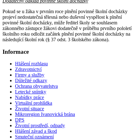
Dodatečný odklad povinné školní docházky
Pokud se u žáka v prvním roce plnění povinné školní docházky
projeví nedostatečná tělesná nebo duševní vyspělost k plnění
povinné školní docházky, může ředitel školy se souhlasem
zákonného zástupce žákovi dodatečně v průběhu prvního pololetí
školního roku odložit začátek plnění povinné školní docházky na
následující školní rok (§ 37 odst. 3 školského zákona).
Informace
Hlášení rozhlasu
Zdravotnictví
Firmy a služby
Důležité odkazy
Ochrana obyvatelstva
Letecké snímky
Nabídky práce
Virtuální prohlídka
Životní situace
Mikroregion Ivanovická brána
DPS
Životní prostředí, odpady
Hlášení závad a škod
Smuteční oznámení