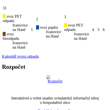
31
svoz PET
3
2
odpadu
Ivanovice
svoz PET
svoz papíru
na Hané
1
odpadu
4
5
6
Ivanovice
svoz
Ivanovice
na Hané
bioodpadu
na Hané
Ivanovice
na Hané
Kalendář svozu odpadu
Rozpočet
Interaktivní a velmi snadno ovladatelný informační zdroj
o hospodaření obce