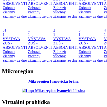
ABSOLVENTI
ABSOLVENTI
ABSOLVENTI
ABSOLVENTI
A
Zobrazit
Zobrazit
Zobrazit
Zobrazit
Z
všechny
všechny
všechny
všechny
v
záznamy ze dne
záznamy ze dne
záznamy ze dne
záznamy ze dne
z
31
1
2
3
4
1
1
1
1
1
VÝSTAVA
VÝSTAVA
VÝSTAVA
VÝSTAVA
V
ZUŠ -
ZUŠ -
ZUŠ -
ZUŠ -
Z
ABSOLVENTI
ABSOLVENTI
ABSOLVENTI
ABSOLVENTI
A
Zobrazit
Zobrazit
Zobrazit
Zobrazit
Z
všechny
všechny
všechny
všechny
v
záznamy ze dne
záznamy ze dne
záznamy ze dne
záznamy ze dne
z
Mikroregion
Mikroregion Ivanovická brána
Virtuální prohlídka