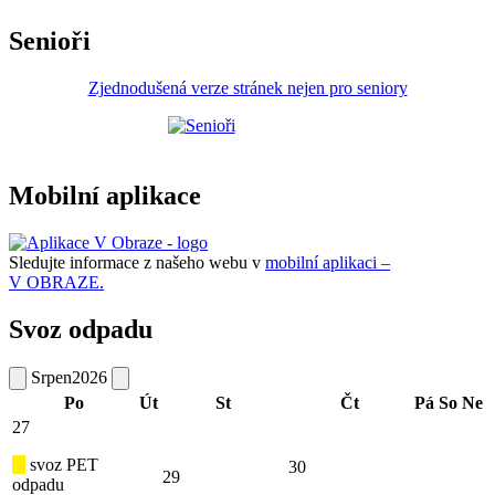
Senioři
Zjednodušená verze stránek nejen pro seniory
Mobilní aplikace
Sledujte informace z našeho webu v
mobilní aplikaci –
V OBRAZE.
Svoz odpadu
Srpen
2026
Po
Út
St
Čt
Pá
So
Ne
27
svoz PET
30
29
odpadu