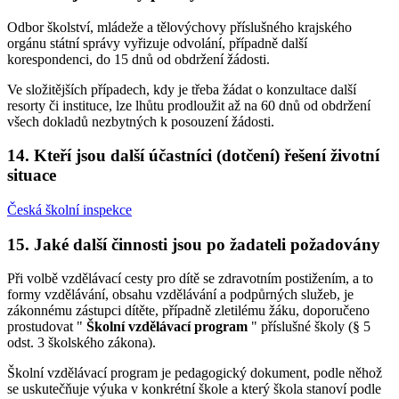
Odbor školství, mládeže a tělovýchovy příslušného krajského
orgánu státní správy vyřizuje odvolání, případně další
korespondenci, do 15 dnů od obdržení žádosti.
Ve složitějších případech, kdy je třeba žádat o konzultace další
resorty či instituce, lze lhůtu prodloužit až na 60 dnů od obdržení
všech dokladů nezbytných k posouzení žádosti.
14. Kteří jsou další účastníci (dotčení) řešení životní
situace
Česká školní inspekce
15. Jaké další činnosti jsou po žadateli požadovány
Při volbě vzdělávací cesty pro dítě se zdravotním postižením, a to
formy vzdělávání, obsahu vzdělávání a podpůrných služeb, je
zákonnému zástupci dítěte, případně zletilému žáku, doporučeno
prostudovat "
Školní vzdělávací program
" příslušné školy (§ 5
odst. 3 školského zákona).
Školní vzdělávací program je pedagogický dokument, podle něhož
se uskutečňuje výuka v konkrétní škole a který škola stanoví podle