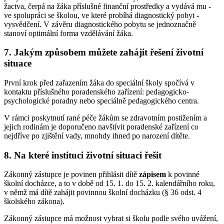
žactva, čerpá na žáka příslušné finanční prostředky a vydává mu -
ve spolupráci se školou, ve které probíhá diagnostický pobyt -
vysvědčení. V závěru diagnostického pobytu se jednoznačně
stanoví optimální forma vzdělávání žáka.
7. Jakým způsobem můžete zahájit řešení životní
situace
První krok před zařazením žáka do speciální školy spočívá v
kontaktu příslušného poradenského zařízení: pedagogicko-
psychologické poradny nebo speciálně pedagogického centra.
V rámci poskytnutí rané péče žákům se zdravotním postižením a
jejich rodinám je doporučeno navštívit poradenské zařízení co
nejdříve po zjištění vady, mnohdy ihned po narození dítěte.
8. Na které instituci životní situaci řešit
Zákonný zástupce je povinen přihlásit dítě
zápisem
k povinné
školní docházce, a to v době od 15. 1. do 15. 2. kalendářního roku,
v němž má dítě zahájit povinnou školní docházku (§ 36 odst. 4
školského zákona).
Zákonný zástupce má možnost vybrat si školu podle svého uvážení,