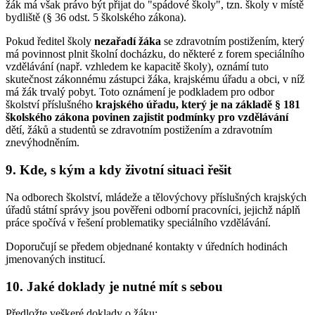
žák má však právo být přijat do "spádové školy", tzn. školy v místě
bydliště (§ 36 odst. 5 školského zákona).
Pokud ředitel školy
nezařadí žáka
se zdravotním postižením, který
má povinnost plnit školní docházku, do některé z forem speciálního
vzdělávání (např. vzhledem ke kapacitě školy), oznámí tuto
skutečnost zákonnému zástupci žáka, krajskému úřadu a obci, v níž
má žák trvalý pobyt. Toto oznámení je podkladem pro odbor
školství příslušného
krajského úřadu, který je na základě § 181
školského zákona povinen zajistit podmínky pro vzdělávání
dětí, žáků a studentů se zdravotním postižením a zdravotním
znevýhodněním.
9. Kde, s kým a kdy životní situaci řešit
Na odborech školství, mládeže a tělovýchovy příslušných krajských
úřadů státní správy jsou pověřeni odborní pracovníci, jejichž náplň
práce spočívá v řešení problematiky speciálního vzdělávání.
Doporučují se předem objednané kontakty v úředních hodinách
jmenovaných institucí.
10. Jaké doklady je nutné mít s sebou
Předložte veškeré doklady o žáku: