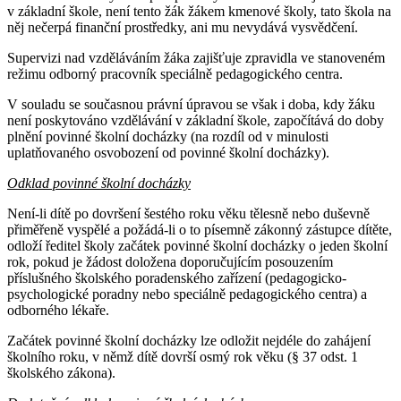
v základní škole, není tento žák žákem kmenové školy, tato škola na
něj nečerpá finanční prostředky, ani mu nevydává vysvědčení.
Supervizi nad vzděláváním žáka zajišťuje zpravidla ve stanoveném
režimu odborný pracovník speciálně pedagogického centra.
V souladu se současnou právní úpravou se však i doba, kdy žáku
není poskytováno vzdělávání v základní škole, započítává do doby
plnění povinné školní docházky (na rozdíl od v minulosti
uplatňovaného osvobození od povinné školní docházky).
Odklad povinné školní docházky
Není-li dítě po dovršení šestého roku věku tělesně nebo duševně
přiměřeně vyspělé a požádá-li o to písemně zákonný zástupce dítěte,
odloží ředitel školy začátek povinné školní docházky o jeden školní
rok, pokud je žádost doložena doporučujícím posouzením
příslušného školského poradenského zařízení (pedagogicko-
psychologické poradny nebo speciálně pedagogického centra) a
odborného lékaře.
Začátek povinné školní docházky lze odložit nejdéle do zahájení
školního roku, v němž dítě dovrší osmý rok věku (§ 37 odst. 1
školského zákona).