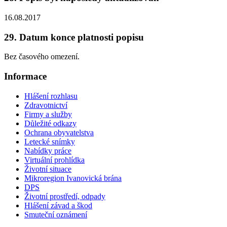
16.08.2017
29. Datum konce platnosti popisu
Bez časového omezení.
Informace
Hlášení rozhlasu
Zdravotnictví
Firmy a služby
Důležité odkazy
Ochrana obyvatelstva
Letecké snímky
Nabídky práce
Virtuální prohlídka
Životní situace
Mikroregion Ivanovická brána
DPS
Životní prostředí, odpady
Hlášení závad a škod
Smuteční oznámení