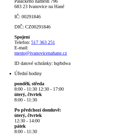
Palackého náměstí 796
683 23 Ivanovice na Hané
IČ: 00291846
DIČ: CZ00291846
Spojení
Telefon:
517 363 251
E-mail:
mesto@ivanovicenahane.cz
ID datové schránky: hqrbdwa
Úřední hodiny
pondělí, středa
8:00 - 11:30 12:30 - 17:00
úterý, čtvrtek
8:00 - 11:30
Po předchozí domluvě:
úterý, čtvrtek
12:30 - 14:00
pátek
8:00 - 11:30