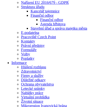
Nařízení EU 2016⁄679 - GDPR
Struktura úřadu
Kancelář tajemnice
Finanční odbor
Finanční odbor
Agenda hřbitova
Stavební úřad a správa majetku města
E-podatelna
Pracoviště Czech Point
Kontakty
Právní předpisy
Formuláře
Volby
Poplatky
Informace
Hlášení rozhlasu
Zdravotnictví
Firmy a služby
Důležité odkazy
Ochrana obyvatelstva
Letecké snímky
Nabídky práce
Virtuální prohlídka
Životní situace
Mikroregion Ivanovická brána