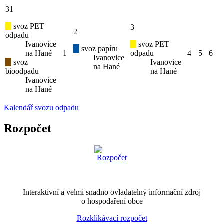
31
svoz PET
3
2
odpadu
Ivanovice
svoz PET
svoz papíru
na Hané
1
odpadu
4
5
6
Ivanovice
svoz
Ivanovice
na Hané
bioodpadu
na Hané
Ivanovice
na Hané
Kalendář svozu odpadu
Rozpočet
Interaktivní a velmi snadno ovladatelný informační zdroj
o hospodaření obce
Rozklikávací rozpočet