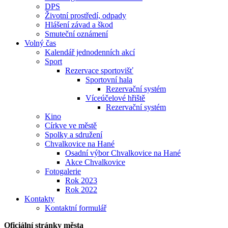
DPS
Životní prostředí, odpady
Hlášení závad a škod
Smuteční oznámení
Volný čas
Kalendář jednodenních akcí
Sport
Rezervace sportovišť
Sportovní hala
Rezervační systém
Víceúčelové hřiště
Rezervační systém
Kino
Církve ve městě
Spolky a sdružení
Chvalkovice na Hané
Osadní výbor Chvalkovice na Hané
Akce Chvalkovice
Fotogalerie
Rok 2023
Rok 2022
Kontakty
Kontaktní formulář
Oficiální stránky města