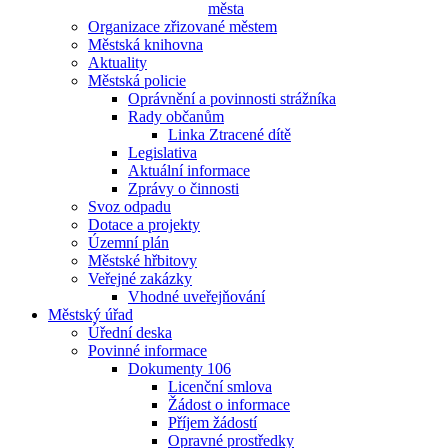
města
Organizace zřizované městem
Městská knihovna
Aktuality
Městská policie
Oprávnění a povinnosti strážníka
Rady občanům
Linka Ztracené dítě
Legislativa
Aktuální informace
Zprávy o činnosti
Svoz odpadu
Dotace a projekty
Územní plán
Městské hřbitovy
Veřejné zakázky
Vhodné uveřejňování
Městský úřad
Úřední deska
Povinné informace
Dokumenty 106
Licenční smlova
Žádost o informace
Příjem žádostí
Opravné prostředky