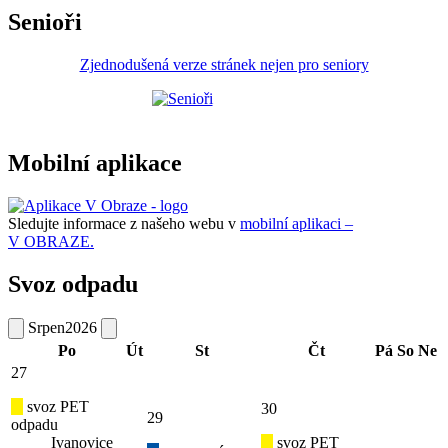
Senioři
Zjednodušená verze stránek nejen pro seniory
Mobilní aplikace
Sledujte informace z našeho webu v
mobilní aplikaci –
V OBRAZE.
Svoz odpadu
Srpen
2026
Po
Út
St
Čt
Pá
So
Ne
27
svoz PET
30
29
odpadu
Ivanovice
svoz PET