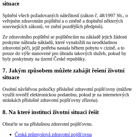
situace
Splnění všech požadovaných náležitostí (zákon č. 48/1997 Sb., o
veřejném zdravotním pojištění a o změně a doplnění některých
souvisejících zákonů, ve znění pozdějších předpisů).
Ze zdravotního pojištění se pojištěncům na základě jejich žádosti
poskytne náhrada nákladů, které vynaložili na neodkladnou
zdravotní péči, jejíž potřeba nastala během pobytu v cizině, a to
pouze do výše stanovené pro úhradu takových služeb, pokud by
byly poskytnuty na území České republiky.
7. Jakým způsobem můžete zahájit řešení životní
situace
Osobní návštěvou pobočky příslušné zdravotní pojišťovny (můžete
využít rovněž elektronickou podatelnu, pokud je na internetových
stránkách příslušné zdravotní pojišťovny zřízena).
8. Na které instituci životní situaci řešit
Obraťte se na příslušnou zdravotní pojišťovnu.
Česká průmyslová zdravotní pojišťovna