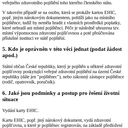
veřejného zdravotního pojištění toho kterého členského státu.
V takovém případě se na osobu, která se prokáže kartou EHIC,
popř. jiným nárokovým dokumentem, pohlíží jako na místního
pojištěnce, tudíž by neměla hradit z vlastních prostředků poplatky,
které nehradí ani místní pojištěnci. Péče je následně uhrazena tzv.
místní výpomocnou zdravotní pojišťovnou a poté přeúčtována
příslušné instituci ve státě pojištění.
5. Kdo je oprávněn v této věci jednat (podat žádost
apod.)
Státní občan České republiky, který je pojištěn u některé zdravotní
pojišťovny poskytující veřejné zdravotní pojištění na území České
republiky (dále jen "pojištěnec"), nebo zákonný zástupce pojištěnce
(rodič, opatrovník, poručník).
6. Jaké jsou podmínky a postup pro řešení životní
situace
Vydání karty EHIC.
Kartu EHIC, popř. jiný nárokový dokument, vydá zdravotní
pojišťovna, u které je pojištěnec registrován, na základě předložení