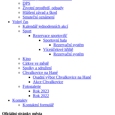
DPS
Životní prostředí, odpady
Hlášení závad a škod
Smuteční oznámení
Volný čas
Kalendář jednodenních akcí
Sport
Rezervace sportovišť
Sportovní hala
Rezervační systém
Víceúčelové hřiště
Rezervační systém
Kino
Církve ve městě
Spolky a sdružení
Chvalkovice na Hané
Osadní výbor Chvalkovice na Hané
Akce Chvalkovice
Fotogalerie
Rok 2023
Rok 2022
Kontakty
Kontaktní formulář
Oficiální stránky města