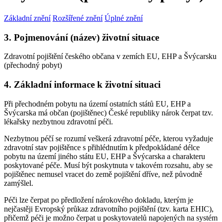
Základní znění
Rozšířené znění
Úplné znění
3. Pojmenování (název) životní situace
Zdravotní pojištění českého občana v zemích EU, EHP a Švýcarsku
(přechodný pobyt)
4. Základní informace k životní situaci
Při přechodném pobytu na území ostatních států EU, EHP a
Švýcarska má občan (pojištěnec) České republiky nárok čerpat tzv.
lékařsky nezbytnou zdravotní péči.
Nezbytnou péčí se rozumí veškerá zdravotní péče, kterou vyžaduje
zdravotní stav pojištěnce s přihlédnutím k předpokládané délce
pobytu na území jiného státu EU, EHP a Švýcarska a charakteru
poskytované péče. Musí být poskytnuta v takovém rozsahu, aby se
pojištěnec nemusel vracet do země pojištění dříve, než původně
zamýšlel.
Péči lze čerpat po předložení nárokového dokladu, kterým je
nejčastěji Evropský průkaz zdravotního pojištění (tzv. karta EHIC),
přičemž péči je možno čerpat u poskytovatelů napojených na systém