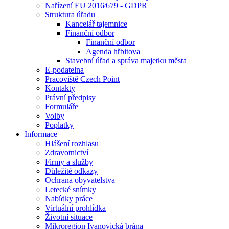
Nařízení EU 2016⁄679 - GDPR
Struktura úřadu
Kancelář tajemnice
Finanční odbor
Finanční odbor
Agenda hřbitova
Stavební úřad a správa majetku města
E-podatelna
Pracoviště Czech Point
Kontakty
Právní předpisy
Formuláře
Volby
Poplatky
Informace
Hlášení rozhlasu
Zdravotnictví
Firmy a služby
Důležité odkazy
Ochrana obyvatelstva
Letecké snímky
Nabídky práce
Virtuální prohlídka
Životní situace
Mikroregion Ivanovická brána