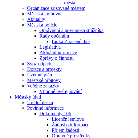
města
Organizace zřizované městem
Městská knihovna
Aktuality
Městská policie
Oprávnění a povinnosti strážníka
Rady občanům
Linka Ztracené dítě
Legislativa
Aktuální informace
Zprávy o činnosti
Svoz odpadu
Dotace a projekty
Územní plán
Městské hřbitovy
Veřejné zakázky
Vhodné uveřejňování
Městský úřad
Úřední deska
Povinné informace
Dokumenty 106
Licenční smlova
Žádost o informace
Příjem žádostí
Opravné prostředky