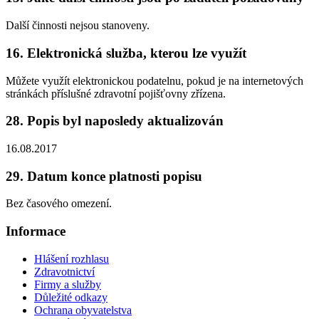
Další činnosti nejsou stanoveny.
16. Elektronická služba, kterou lze využít
Můžete využít elektronickou podatelnu, pokud je na internetových
stránkách příslušné zdravotní pojišťovny zřízena.
28. Popis byl naposledy aktualizován
16.08.2017
29. Datum konce platnosti popisu
Bez časového omezení.
Informace
Hlášení rozhlasu
Zdravotnictví
Firmy a služby
Důležité odkazy
Ochrana obyvatelstva