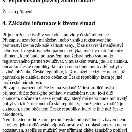
3. Pojmenování (název) životní situace
Ženská příjmení
4. Základní informace k životní situaci
Příjmení žen se tvoří v souladu s pravidly české mluvnice.
Při zápisu uzavření manželství nebo vzniku registrovaného
partnerství lze na základě žádosti ženy, jíž se uzavření manželství
nebo vznik registrovaného partnerství týká, uvést v matriční knize
příjmení, které bude po uzavření manželství nebo vstupu do
registrovaného partnerství užívat, v mužském tvaru, jde-li o cizinku,
občanku České republiky, která má nebo bude mít trvalý pobyt v
cizině, občanku České republiky, jejíž manžel je cizinec nebo jejíž
partnerka je cizinka, nebo občanku České republiky, která je jiné
než české národnosti.
Při zápisu narození dítěte lze na základě žádosti rodičů uvést
příjmení dítěte ženského pohlaví v mužském tvaru, je-li dítě
cizincem, občanem České republiky, který má nebo bude mít trvalý
pobyt v cizině, občanem České republiky, jehož jeden z rodičů je
cizincem, nebo občanem České republiky, který je jiné než české
národnosti.
Není-li jeden rodič znám, je rodičovské odpovědnosti zbaven nebo
je výkon jeho rodičovské odpovědnosti v této oblasti omezen nebo
pozastaven, zapíše se mužský tvar příjmení dítěte ženského pohlaví