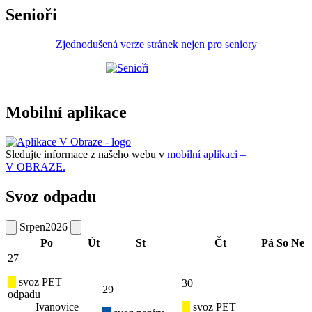
Senioři
Zjednodušená verze stránek nejen pro seniory
Mobilní aplikace
Sledujte informace z našeho webu v
mobilní aplikaci –
V OBRAZE.
Svoz odpadu
Srpen
2026
Po
Út
St
Čt
Pá
So
Ne
27
svoz PET
30
29
odpadu
Ivanovice
svoz PET