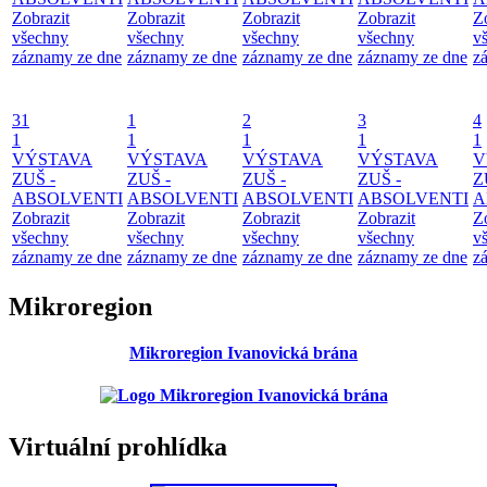
Zobrazit
Zobrazit
Zobrazit
Zobrazit
Z
všechny
všechny
všechny
všechny
v
záznamy ze dne
záznamy ze dne
záznamy ze dne
záznamy ze dne
z
31
1
2
3
4
1
1
1
1
1
VÝSTAVA
VÝSTAVA
VÝSTAVA
VÝSTAVA
V
ZUŠ -
ZUŠ -
ZUŠ -
ZUŠ -
Z
ABSOLVENTI
ABSOLVENTI
ABSOLVENTI
ABSOLVENTI
A
Zobrazit
Zobrazit
Zobrazit
Zobrazit
Z
všechny
všechny
všechny
všechny
v
záznamy ze dne
záznamy ze dne
záznamy ze dne
záznamy ze dne
z
Mikroregion
Mikroregion Ivanovická brána
Virtuální prohlídka