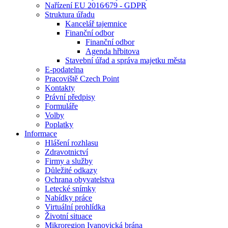
Nařízení EU 2016⁄679 - GDPR
Struktura úřadu
Kancelář tajemnice
Finanční odbor
Finanční odbor
Agenda hřbitova
Stavební úřad a správa majetku města
E-podatelna
Pracoviště Czech Point
Kontakty
Právní předpisy
Formuláře
Volby
Poplatky
Informace
Hlášení rozhlasu
Zdravotnictví
Firmy a služby
Důležité odkazy
Ochrana obyvatelstva
Letecké snímky
Nabídky práce
Virtuální prohlídka
Životní situace
Mikroregion Ivanovická brána