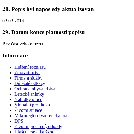
28. Popis byl naposledy aktualizován
03.03.2014
29. Datum konce platnosti popisu
Bez časového omezení.
Informace
Hlášení rozhlasu
Zdravotnictví
Firmy a služby
Důležité odkazy
Ochrana obyvatelstva
Letecké snímky
Nabídky práce
Virtuální prohlídka
Životní situace
Mikroregion Ivanovická brána
DPS
Životní prostředí, odpady
Hlášení závad a škod