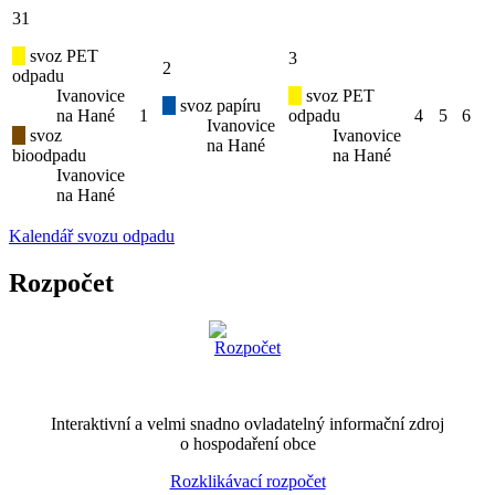
31
svoz PET
3
2
odpadu
Ivanovice
svoz PET
svoz papíru
na Hané
1
odpadu
4
5
6
Ivanovice
svoz
Ivanovice
na Hané
bioodpadu
na Hané
Ivanovice
na Hané
Kalendář svozu odpadu
Rozpočet
Interaktivní a velmi snadno ovladatelný informační zdroj
o hospodaření obce
Rozklikávací rozpočet