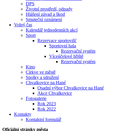
DPS
Životní prostředí, odpady
Hlášení závad a škod
Smuteční oznámení
Volný čas
Kalendář jednodenních akcí
Sport
Rezervace sportovišť
Sportovní hala
Rezervační systém
Víceúčelové hřiště
Rezervační systém
Kino
Církve ve městě
Spolky a sdružení
Chvalkovice na Hané
Osadní výbor Chvalkovice na Hané
Akce Chvalkovice
Fotogalerie
Rok 2023
Rok 2022
Kontakty
Kontaktní formulář
Oficiální stránky města