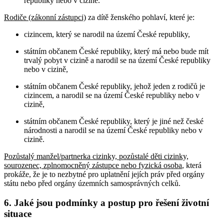
republiky nebo v cizině.
Rodiče (zákonní zástupci)
za dítě ženského pohlaví, které je:
cizincem, který se narodil na území České republiky,
státním občanem České republiky, který má nebo bude mít
trvalý pobyt v cizině a narodil se na území České republiky
nebo v cizině,
státním občanem České republiky, jehož jeden z rodičů je
cizincem, a narodil se na území České republiky nebo v
cizině,
státním občanem České republiky, který je jiné než české
národnosti a narodil se na území České republiky nebo v
cizině.
Pozůstalý manžel/partnerka cizinky, pozůstalé děti cizinky,
sourozenec, zplnomocněný zástupce nebo fyzická osoba
, která
prokáže, že je to nezbytné pro uplatnění jejích práv před orgány
státu nebo před orgány územních samosprávných celků
.
6. Jaké jsou podmínky a postup pro řešení životní
situace