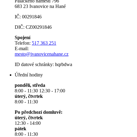
Palackého náměstí 796
683 23 Ivanovice na Hané
IČ: 00291846
DIČ: CZ00291846
Spojení
Telefon:
517 363 251
E-mail:
mesto@ivanovicenahane.cz
ID datové schránky: hqrbdwa
Úřední hodiny
pondělí, středa
8:00 - 11:30 12:30 - 17:00
úterý, čtvrtek
8:00 - 11:30
Po předchozí domluvě:
úterý, čtvrtek
12:30 - 14:00
pátek
8:00 - 11:30