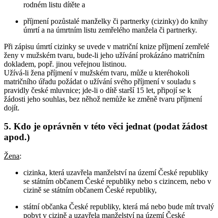
rodném listu dítěte a
příjmení pozůstalé manželky či partnerky (cizinky) do knihy
úmrtí a na úmrtním listu zemřelého manžela či partnerky.
Při zápisu úmrtí cizinky se uvede v matriční knize příjmení zemřelé
ženy v mužském tvaru, bude-li jeho užívání prokázáno matričním
dokladem, popř. jinou veřejnou listinou.
Užívá-li žena příjmení v mužském tvaru, může u kteréhokoli
matričního úřadu požádat o užívání svého příjmení v souladu s
pravidly české mluvnice; jde-li o dítě starší 15 let, připojí se k
žádosti jeho souhlas, bez něhož nemůže ke změně tvaru příjmení
dojít.
5. Kdo je oprávněn v této věci jednat (podat žádost
apod.)
Žena
:
cizinka, která uzavřela manželství na území České republiky
se státním občanem České republiky nebo s cizincem, nebo v
cizině se státním občanem České republiky,
státní občanka České republiky, která má nebo bude mít trvalý
pobyt v cizině a uzavřela manželství na území České