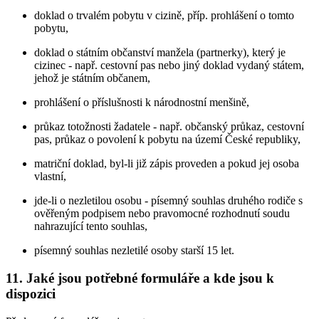
doklad o trvalém pobytu v cizině, příp. prohlášení o tomto
pobytu,
doklad o státním občanství manžela (partnerky), který je
cizinec - např. cestovní pas nebo jiný doklad vydaný státem,
jehož je státním občanem,
prohlášení o příslušnosti k národnostní menšině,
průkaz totožnosti žadatele - např. občanský průkaz, cestovní
pas, průkaz o povolení k pobytu na území České republiky,
matriční doklad, byl-li již zápis proveden a pokud jej osoba
vlastní,
jde-li o nezletilou osobu - písemný souhlas druhého rodiče s
ověřeným podpisem nebo pravomocné rozhodnutí soudu
nahrazující tento souhlas,
písemný souhlas nezletilé osoby starší 15 let.
11. Jaké jsou potřebné formuláře a kde jsou k
dispozici