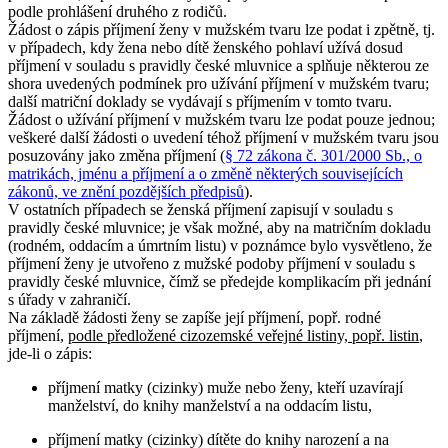
podle prohlášení druhého z rodičů.
Žádost o zápis příjmení ženy v mužském tvaru lze podat i zpětně, tj.
v případech, kdy žena nebo dítě ženského pohlaví užívá dosud
příjmení v souladu s pravidly české mluvnice a splňuje některou ze
shora uvedených podmínek pro užívání příjmení v mužském tvaru;
další matriční doklady se vydávají s příjmením v tomto tvaru.
Žádost o užívání příjmení v mužském tvaru lze podat pouze jednou;
veškeré další žádosti o uvedení téhož příjmení v mužském tvaru jsou
posuzovány jako změna příjmení (
§ 72 zákona č. 301/2000 Sb., o
matrikách, jménu a příjmení a o změně některých souvisejících
zákonů, ve znění pozdějších předpisů
).
V ostatních případech se ženská příjmení zapisují v souladu s
pravidly české mluvnice; je však možné, aby na matričním dokladu
(rodném, oddacím a úmrtním listu) v poznámce bylo vysvětleno, že
příjmení ženy je utvořeno z mužské podoby příjmení v souladu s
pravidly české mluvnice, čímž se předejde komplikacím při jednání
s úřady v zahraničí.
Na základě žádosti ženy se zapíše její příjmení, popř. rodné
příjmení,
podle předložené cizozemské veřejné listiny, popř. listin
,
jde-li o zápis:
příjmení matky (cizinky) muže nebo ženy, kteří uzavírají
manželství, do knihy manželství a na oddacím listu,
příjmení matky (cizinky) dítěte do knihy narození a na