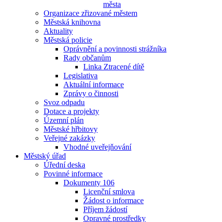
města
Organizace zřizované městem
Městská knihovna
Aktuality
Městská policie
Oprávnění a povinnosti strážníka
Rady občanům
Linka Ztracené dítě
Legislativa
Aktuální informace
Zprávy o činnosti
Svoz odpadu
Dotace a projekty
Územní plán
Městské hřbitovy
Veřejné zakázky
Vhodné uveřejňování
Městský úřad
Úřední deska
Povinné informace
Dokumenty 106
Licenční smlova
Žádost o informace
Příjem žádostí
Opravné prostředky