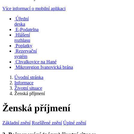
Více informací o mobilní aplikaci
Úřední
deska
E-Podatelna
Hlášení
rozhlasu
Poplatky
Rezervační
systém
Chvalkovice na Hané
Mikroregion Ivanovická brána
Úvodní stránka
Informace
Životní situace
Ženská příjmení
Ženská příjmení
Základní znění
Rozšířené znění
Úplné znění