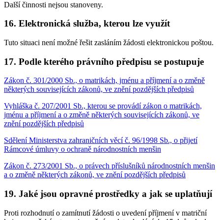
Další činnosti nejsou stanoveny.
16. Elektronická služba, kterou lze využít
Tuto situaci není možné řešit zasláním žádosti elektronickou poštou.
17. Podle kterého právního předpisu se postupuje
Zákon č. 301/2000 Sb., o matrikách, jménu a příjmení a o změně
některých souvisejících zákonů, ve znění pozdějších předpisů
Vyhláška č. 207/2001 Sb., kterou se provádí zákon o matrikách,
jménu a příjmení a o změně některých souvisejících zákonů, ve
znění pozdějších předpisů
Sdělení Ministerstva zahraničních věcí č. 96/1998 Sb., o přijetí
Rámcové úmluvy o ochraně národnostních menšin
Zákon č. 273/2001 Sb., o právech příslušníků národnostních menšin
a o změně některých zákonů, ve znění pozdějších předpisů
19. Jaké jsou opravné prostředky a jak se uplatňují
Proti rozhodnutí o zamítnutí žádosti o uvedení příjmení v matriční