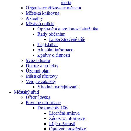
města
Organizace zřizované městem
Městská knihovna
Aktuality
Městská policie
Oprávnění a povinnosti strážníka
Rady občanům
Linka Ztracené dítě
Legislativa
Aktuální informace
Zprávy o činnosti
Svoz odpadu
Dotace a projekty
Územní plán
Městské hřbitovy
Veřejné zakázky
Vhodné uveřejňování
Městský úřad
Úřední deska
Povinné informace
Dokumenty 106
Licenční smlova
Žádost o informace
Příjem žádostí
Opravné prostředky