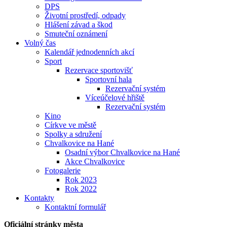
DPS
Životní prostředí, odpady
Hlášení závad a škod
Smuteční oznámení
Volný čas
Kalendář jednodenních akcí
Sport
Rezervace sportovišť
Sportovní hala
Rezervační systém
Víceúčelové hřiště
Rezervační systém
Kino
Církve ve městě
Spolky a sdružení
Chvalkovice na Hané
Osadní výbor Chvalkovice na Hané
Akce Chvalkovice
Fotogalerie
Rok 2023
Rok 2022
Kontakty
Kontaktní formulář
Oficiální stránky města