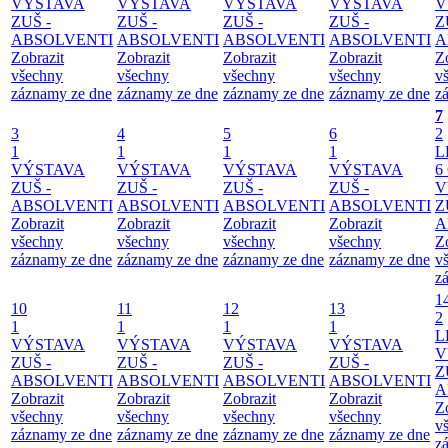
VÝSTAVA
VÝSTAVA
VÝSTAVA
VÝSTAVA
V
ZUŠ -
ZUŠ -
ZUŠ -
ZUŠ -
Z
ABSOLVENTI
ABSOLVENTI
ABSOLVENTI
ABSOLVENTI
A
Zobrazit
Zobrazit
Zobrazit
Zobrazit
Z
všechny
všechny
všechny
všechny
v
záznamy ze dne
záznamy ze dne
záznamy ze dne
záznamy ze dne
z
7
3
4
5
6
2
1
1
1
1
L
VÝSTAVA
VÝSTAVA
VÝSTAVA
VÝSTAVA
6
ZUŠ -
ZUŠ -
ZUŠ -
ZUŠ -
V
ABSOLVENTI
ABSOLVENTI
ABSOLVENTI
ABSOLVENTI
Z
Zobrazit
Zobrazit
Zobrazit
Zobrazit
A
všechny
všechny
všechny
všechny
Z
záznamy ze dne
záznamy ze dne
záznamy ze dne
záznamy ze dne
v
z
1
10
11
12
13
2
1
1
1
1
L
VÝSTAVA
VÝSTAVA
VÝSTAVA
VÝSTAVA
V
ZUŠ -
ZUŠ -
ZUŠ -
ZUŠ -
Z
ABSOLVENTI
ABSOLVENTI
ABSOLVENTI
ABSOLVENTI
A
Zobrazit
Zobrazit
Zobrazit
Zobrazit
Z
všechny
všechny
všechny
všechny
v
záznamy ze dne
záznamy ze dne
záznamy ze dne
záznamy ze dne
z