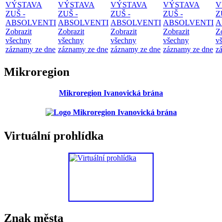
VÝSTAVA
VÝSTAVA
VÝSTAVA
VÝSTAVA
V
ZUŠ -
ZUŠ -
ZUŠ -
ZUŠ -
Z
ABSOLVENTI
ABSOLVENTI
ABSOLVENTI
ABSOLVENTI
A
Zobrazit
Zobrazit
Zobrazit
Zobrazit
Z
všechny
všechny
všechny
všechny
v
záznamy ze dne
záznamy ze dne
záznamy ze dne
záznamy ze dne
z
Mikroregion
Mikroregion Ivanovická brána
Virtuální prohlídka
Znak města