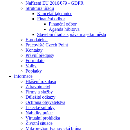
Nařízení EU 2016⁄679 - GDPR
Struktura úřadu
Kancelář tajemnice
Finanční odbor
Finanční odbor
Agenda hřbitova
Stavební úřad a správa majetku města
E-podatelna
Pracoviště Czech Point
Kontakty
Právní předpisy
Formuláře
Volby
Poplatky
Informace
Hlášení rozhlasu
Zdravotnictví
Firmy a služby
Důležité odkazy
Ochrana obyvatelstva
Letecké snímky
Nabídky práce
Virtuální prohlídka
Životní situace
Mikroregion Ivanovická brána