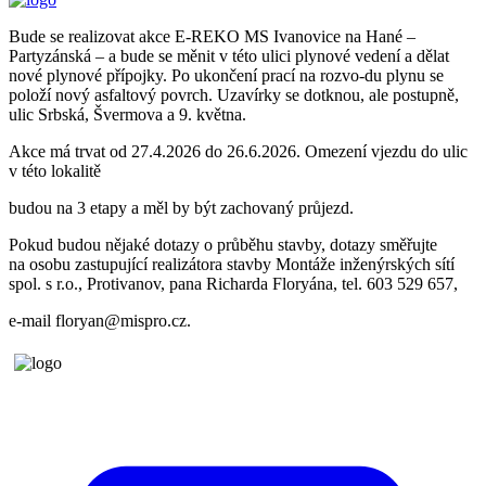
Bude se realizovat akce E-REKO MS Ivanovice na Hané –
Partyzánská – a bude se měnit v této ulici plynové vedení a dělat
nové plynové přípojky. Po ukončení prací na rozvo-du plynu se
položí nový asfaltový povrch. Uzavírky se dotknou, ale postupně,
ulic Srbská, Švermova a 9. května.
Akce má trvat od 27.4.2026 do 26.6.2026. Omezení vjezdu do ulic
v této lokalitě
budou na 3 etapy a měl by být zachovaný průjezd.
Pokud budou nějaké dotazy o průběhu stavby, dotazy směřujte
na osobu zastupující realizátora stavby Montáže inženýrských sítí
spol. s r.o., Protivanov, pana Richarda Floryána, tel. 603 529 657,
e-mail floryan@mispro.cz.