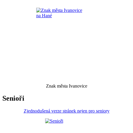
Znak města Ivanovice
Senioři
Zjednodušená verze stránek nejen pro seniory