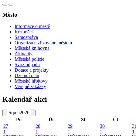
Město
Informace o městě
Rozpočet
Samospráva
Organizace zřizované městem
Městská knihovna
Aktuality
Městská policie
Svoz odpadu
Dotace a projekty
Územní plán
Městské hřbitovy
Veřejné zakázky
Kalendář akcí
Srpen
2026
Po
Út
St
Čt
27
28
29
30
3
1
1
1
1
1