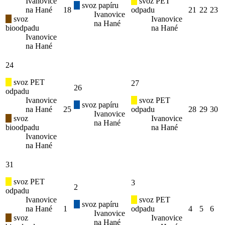
Ivanovice
svoz PET
svoz papíru
na Hané
18
odpadu
21
22
23
Ivanovice
svoz
Ivanovice
na Hané
bioodpadu
na Hané
Ivanovice
na Hané
24
svoz PET
27
26
odpadu
Ivanovice
svoz PET
svoz papíru
na Hané
25
odpadu
28
29
30
Ivanovice
svoz
Ivanovice
na Hané
bioodpadu
na Hané
Ivanovice
na Hané
31
svoz PET
3
2
odpadu
Ivanovice
svoz PET
svoz papíru
na Hané
1
odpadu
4
5
6
Ivanovice
svoz
Ivanovice
na Hané