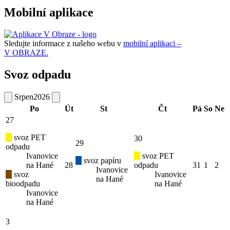
Mobilní aplikace
Sledujte informace z našeho webu v
mobilní aplikaci –
V OBRAZE.
Svoz odpadu
Srpen
2026
Po
Út
St
Čt
Pá
So
Ne
27
svoz PET
30
29
odpadu
Ivanovice
svoz PET
svoz papíru
na Hané
28
odpadu
31
1
2
Ivanovice
svoz
Ivanovice
na Hané
bioodpadu
na Hané
Ivanovice
na Hané
3