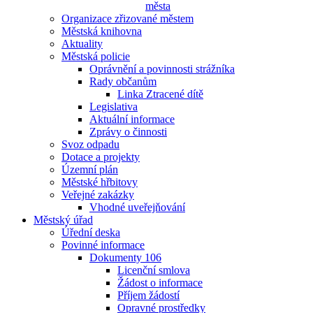
města
Organizace zřizované městem
Městská knihovna
Aktuality
Městská policie
Oprávnění a povinnosti strážníka
Rady občanům
Linka Ztracené dítě
Legislativa
Aktuální informace
Zprávy o činnosti
Svoz odpadu
Dotace a projekty
Územní plán
Městské hřbitovy
Veřejné zakázky
Vhodné uveřejňování
Městský úřad
Úřední deska
Povinné informace
Dokumenty 106
Licenční smlova
Žádost o informace
Příjem žádostí
Opravné prostředky