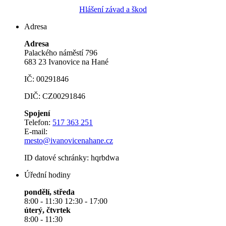
Hlášení závad a škod
Adresa
Adresa
Palackého náměstí 796
683 23 Ivanovice na Hané
IČ: 00291846
DIČ: CZ00291846
Spojení
Telefon:
517 363 251
E-mail:
mesto@ivanovicenahane.cz
ID datové schránky: hqrbdwa
Úřední hodiny
pondělí, středa
8:00 - 11:30 12:30 - 17:00
úterý, čtvrtek
8:00 - 11:30