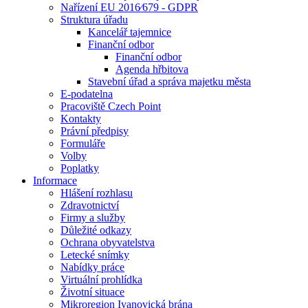
Nařízení EU 2016⁄679 - GDPR
Struktura úřadu
Kancelář tajemnice
Finanční odbor
Finanční odbor
Agenda hřbitova
Stavební úřad a správa majetku města
E-podatelna
Pracoviště Czech Point
Kontakty
Právní předpisy
Formuláře
Volby
Poplatky
Informace
Hlášení rozhlasu
Zdravotnictví
Firmy a služby
Důležité odkazy
Ochrana obyvatelstva
Letecké snímky
Nabídky práce
Virtuální prohlídka
Životní situace
Mikroregion Ivanovická brána