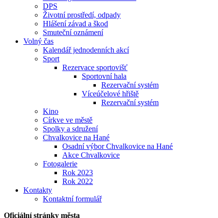
DPS
Životní prostředí, odpady
Hlášení závad a škod
Smuteční oznámení
Volný čas
Kalendář jednodenních akcí
Sport
Rezervace sportovišť
Sportovní hala
Rezervační systém
Víceúčelové hřiště
Rezervační systém
Kino
Církve ve městě
Spolky a sdružení
Chvalkovice na Hané
Osadní výbor Chvalkovice na Hané
Akce Chvalkovice
Fotogalerie
Rok 2023
Rok 2022
Kontakty
Kontaktní formulář
Oficiální stránky města