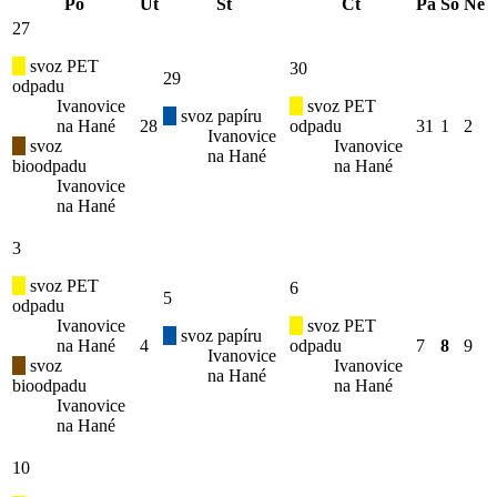
Po
Út
St
Čt
Pá
So
Ne
27
svoz PET
30
29
odpadu
Ivanovice
svoz PET
svoz papíru
na Hané
28
odpadu
31
1
2
Ivanovice
svoz
Ivanovice
na Hané
bioodpadu
na Hané
Ivanovice
na Hané
3
svoz PET
6
5
odpadu
Ivanovice
svoz PET
svoz papíru
na Hané
4
odpadu
7
8
9
Ivanovice
svoz
Ivanovice
na Hané
bioodpadu
na Hané
Ivanovice
na Hané
10