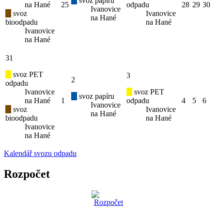
svoz papíru
na Hané
25
odpadu
28
29
30
Ivanovice
svoz
Ivanovice
na Hané
bioodpadu
na Hané
Ivanovice
na Hané
31
svoz PET
3
2
odpadu
Ivanovice
svoz PET
svoz papíru
na Hané
1
odpadu
4
5
6
Ivanovice
svoz
Ivanovice
na Hané
bioodpadu
na Hané
Ivanovice
na Hané
Kalendář svozu odpadu
Rozpočet