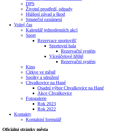
DPS
Životní prostředí, odpady
Hlášení závad a škod
Smuteční oznámení
Volný čas
Kalendář jednodenních akcí
Sport
Rezervace sportovišť
Sportovní hala
Rezervační systém
Víceúčelové hřiště
Rezervační systém
Kino
Církve ve městě
Spolky a sdružení
Chvalkovice na Hané
Osadní výbor Chvalkovice na Hané
Akce Chvalkovice
Fotogalerie
Rok 2023
Rok 2022
Kontakty
Kontaktní formulář
Oficiální stránky města