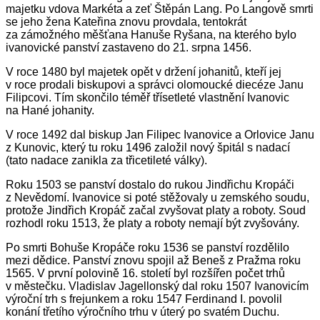
majetku vdova Markéta a zeť Štěpán Lang. Po Langově smrti
se jeho žena Kateřina znovu provdala, tentokrát
za zámožného měšťana Hanuše Ryšana, na kterého bylo
ivanovické panství zastaveno do 21. srpna 1456.
V roce 1480 byl majetek opět v držení johanitů, kteří jej
v roce prodali biskupovi a správci olomoucké diecéze Janu
Filipcovi. Tím skončilo téměř třísetleté vlastnění Ivanovic
na Hané johanity.
V roce 1492 dal biskup Jan Filipec Ivanovice a Orlovice Janu
z Kunovic, který tu roku 1496 založil nový špitál s nadací
(tato nadace zanikla za třicetileté války).
Roku 1503 se panství dostalo do rukou Jindřichu Kropáči
z Nevědomí. Ivanovice si poté stěžovaly u zemského soudu,
protože Jindřich Kropáč začal zvyšovat platy a roboty. Soud
rozhodl roku 1513, že platy a roboty nemají být zvyšovány.
Po smrti Bohuše Kropáče roku 1536 se panství rozdělilo
mezi dědice. Panství znovu spojil až Beneš z Pražma roku
1565.
V první polovině 16. století byl rozšířen počet trhů
v městečku. Vladislav Jagellonský dal roku 1507 Ivanovicím
výroční trh s frejunkem a roku 1547 Ferdinand I. povolil
konání třetího výročního trhu v úterý po svatém Duchu.