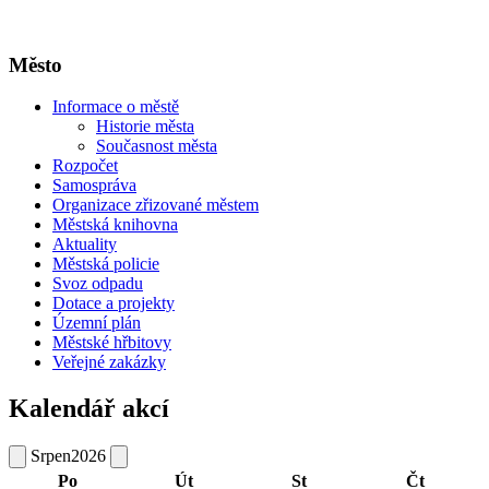
Město
Informace o městě
Historie města
Současnost města
Rozpočet
Samospráva
Organizace zřizované městem
Městská knihovna
Aktuality
Městská policie
Svoz odpadu
Dotace a projekty
Územní plán
Městské hřbitovy
Veřejné zakázky
Kalendář akcí
Srpen
2026
Po
Út
St
Čt