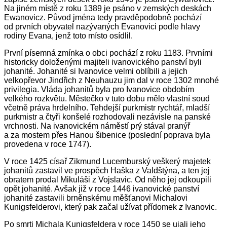
Na jiném místě z roku 1389 je psáno v zemských deskách
Ewanovicz. Původ jména tedy pravděpodobně pochází
od prvních obyvatel nazývaných Evanovici podle hlavy
rodiny Evana, jenž toto místo osídlil.
První písemná zmínka o obci pochází z roku 1183. Prvními
historicky doloženými majiteli ivanovického panství byli
johanité. Johanité si Ivanovice velmi oblíbili a jejich
velkopřevor Jindřich z Neuhauzu jim dal v roce 1302 mnohé
privilegia. Vláda johanitů byla pro Ivanovice obdobím
velkého rozkvětu. Městečko v tuto dobu mělo vlastní soud
včetně práva hrdelního. Tehdejší purkmistr rychtář, mladší
purkmistr a čtyři konšelé rozhodovali nezávisle na panské
vrchnosti. Na ivanovickém náměstí prý stával pranýř
a za mostem přes Hanou šibenice (poslední poprava byla
provedena v roce 1747).
V roce 1425 císař Zikmund Lucemburský veškerý majetek
johanitů zastavil ve prospěch Haška z Valdštýna, a ten jej
obratem prodal Mikuláši z Vojslavic. Od něho jej odkoupili
opět johanité. Avšak již v roce 1446 ivanovické panství
johanité zastavili brněnskému měšťanovi Michalovi
Kunigsfelderovi, který pak začal užívat přídomek
z
Ivanovic.
Po smrti Michala Kunigsfeldera v roce 1450 se ujali jeho