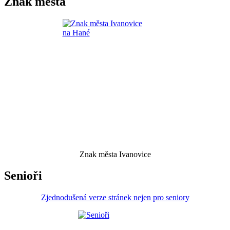
Znak města
Znak města Ivanovice
Senioři
Zjednodušená verze stránek nejen pro seniory