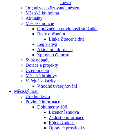
města
Organizace zřizované městem
Městská knihovna
Aktuality
Městská policie
Oprávnění a povinnosti strážníka
Rady občanům
Linka Ztracené dítě
Legislativa
Aktuální informace
Zprávy o činnosti
Svoz odpadu
Dotace a projekty
Územní plán
Městské hřbitovy
Veřejné zakázky
Vhodné uveřejňování
Městský úřad
Úřední deska
Povinné informace
Dokumenty 106
Licenční smlova
Žádost o informace
Příjem žádostí
Opravné prostředky