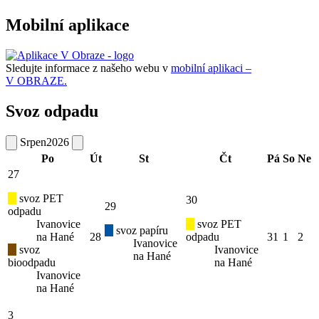
Mobilní aplikace
Sledujte informace z našeho webu v
mobilní aplikaci –
V OBRAZE.
Svoz odpadu
Srpen
2026
Po
Út
St
Čt
Pá
So
Ne
27
svoz PET
30
29
odpadu
Ivanovice
svoz PET
svoz papíru
na Hané
28
odpadu
31
1
2
Ivanovice
svoz
Ivanovice
na Hané
bioodpadu
na Hané
Ivanovice
na Hané
3