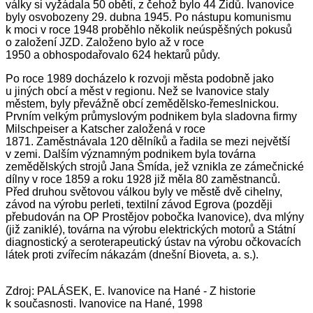
války si vyžádala 50 obětí, z čehož bylo 44 Židů. Ivanovice
byly osvobozeny 29. dubna 1945. Po nástupu komunismu
k moci v roce 1948 proběhlo několik neúspěšných pokusů
o založení JZD. Založeno bylo až v roce
1950 a obhospodařovalo 624 hektarů půdy.
Po roce 1989 docházelo k rozvoji města podobně jako
u jiných obcí a měst v regionu.
Než se Ivanovice staly
městem, byly převážně obcí zemědělsko-řemeslnickou.
Prvním velkým průmyslovým podnikem byla sladovna firmy
Milschpeiser a Katscher založená v roce
1871. Zaměstnávala 120 dělníků a řadila se mezi největší
v zemi. Dalším významným podnikem byla továrna
zemědělských strojů Jana Šmída, jež vznikla ze zámečnické
dílny v roce 1859 a roku 1928 již měla 80 zaměstnanců.
Před druhou světovou válkou byly ve městě dvě cihelny,
závod na výrobu perleti, textilní závod Egrova (později
přebudován na OP Prostějov pobočka Ivanovice), dva mlýny
(již zaniklé), továrna na výrobu elektrických motorů a Státní
diagnostický a seroterapeutický ústav na výrobu očkovacích
látek proti zvířecím nákazám (dnešní Bioveta, a. s.).
Zdroj:
PALÁSEK, E. Ivanovice na Hané - Z historie
k současnosti. Ivanovice na Hané, 1998