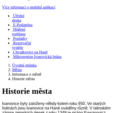
Více informací o mobilní aplikaci
Úřední
deska
E-Podatelna
Hlášení
rozhlasu
Poplatky
Rezervační
systém
Chvalkovice na Hané
Mikroregion Ivanovická brána
Úvodní stránka
Město
Informace o městě
Historie města
Historie města
Ivanovice byly založeny někdy kolem roku 950. Ve starých
listinách jsou Ivanovice na Hané uváděny různě. V latinském
zápise zemských desek z roku 1349 je psáno Eywanovicz.