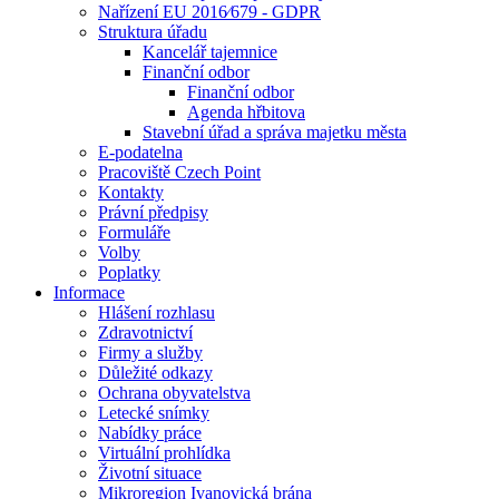
Nařízení EU 2016⁄679 - GDPR
Struktura úřadu
Kancelář tajemnice
Finanční odbor
Finanční odbor
Agenda hřbitova
Stavební úřad a správa majetku města
E-podatelna
Pracoviště Czech Point
Kontakty
Právní předpisy
Formuláře
Volby
Poplatky
Informace
Hlášení rozhlasu
Zdravotnictví
Firmy a služby
Důležité odkazy
Ochrana obyvatelstva
Letecké snímky
Nabídky práce
Virtuální prohlídka
Životní situace
Mikroregion Ivanovická brána