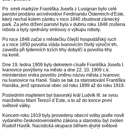
Po smrti
markýze Františka Josefa z Lusignan
bylo celé
panství prodáno arcivévodovi Ferdinandu Österreich-d'Este,
který nechal kolem zámku v roce 1840 zbudovat zámecký
park. Za jeho držení panství byla v dubnu roku 1848 zrušena
robota a byly sjednány smlouvy o výkupu roboty.
Po roce 1848 začal v městečku čilejší hospodářský ruch
a v roce 1850 povolila vláda Ivanovicím čtvrtý výroční trh,
zavedla při týdenních trzích trhy dobytčí a povolila trhy
na koně.
Dne 19. ledna 1909 byly dekretem císaře Františka Josefa I.
Ivanovice povýšeny n
a město a dne 22. 10. 1909 c.k.
ministerstvo vnitra povolilo změnu názvu města z Ivanovic
na Ivanovice na Hané. Stalo se tak za starostování Františka
Hanáka, jenž spravoval obec od roku 1899 až do roku 1919.
Posledním majitelem byl bavorský král Ludvík III. se svou
manželkou Marií Terezií d´Este, a to až do konce první
světové války.
Koncem roku 1919 byly provedeny obecní volby podle nově
vydaného československého zákona a starostou byl zvolen
Rudolf Havlík.
Nacistická okupace během druhé světové