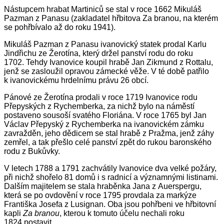
Nástupcem hrabat Martiniců se stal v roce 1662 Mikuláš
Pazman z Panasu (zakladatel hřbitova Za branou, na kterém
se pohřbívalo až do roku 1941).
Mikuláš Pazman z Panasu ivanovický statek prodal Karlu
Jindřichu ze Žerotína, který držel panství rodu do roku
1702. Tehdy Ivanovice koupil hrabě Jan Zikmund z Rottalu,
jenž se zasloužil opravou zámecké věže. V té době patřilo
k ivanovickému hrdelnímu právu 26 obcí.
Pánové ze Žerotína prodali v roce 1719 Ivanovice rodu
Přepyských z Rychemberka, za nichž bylo na náměstí
postaveno sousoší svatého Floriána. V roce 1765 byl Jan
Václav Přepyský z Rychemberka na ivanovickém zámku
zavražděn, jeho dědicem se stal hrabě z Pražma, jenž záhy
zemřel, a tak přešlo celé panství zpět do rukou baronského
rodu z Bukůvky.
V letech 1788 a 1791 zachvátily Ivanovice dva velké požáry,
při nichž shořelo 81 domů i s radnicí a významnými listinami.
Dalším majitelem se stala hraběnka Jana z Auerspergu,
která se po ovdovění v roce 1795 provdala za markýze
Františka Josefa z Lusignan. Oba jsou pohřbeni ve hřbitovní
kapli
Za branou
, kterou k tomuto účelu nechali roku
1824 postavit.