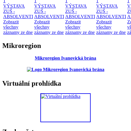
1
1
1
1
1
VÝSTAVA
VÝSTAVA
VÝSTAVA
VÝSTAVA
V
ZUŠ -
ZUŠ -
ZUŠ -
ZUŠ -
Z
ABSOLVENTI
ABSOLVENTI
ABSOLVENTI
ABSOLVENTI
A
Zobrazit
Zobrazit
Zobrazit
Zobrazit
Z
všechny
všechny
všechny
všechny
v
záznamy ze dne
záznamy ze dne
záznamy ze dne
záznamy ze dne
z
Mikroregion
Mikroregion Ivanovická brána
Virtuální prohlídka