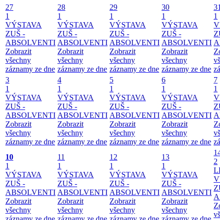
27
28
29
30
3
1
1
1
1
1
VÝSTAVA
VÝSTAVA
VÝSTAVA
VÝSTAVA
V
ZUŠ -
ZUŠ -
ZUŠ -
ZUŠ -
Z
ABSOLVENTI
ABSOLVENTI
ABSOLVENTI
ABSOLVENTI
A
Zobrazit
Zobrazit
Zobrazit
Zobrazit
Z
všechny
všechny
všechny
všechny
v
záznamy ze dne
záznamy ze dne
záznamy ze dne
záznamy ze dne
z
3
4
5
6
7
1
1
1
1
1
VÝSTAVA
VÝSTAVA
VÝSTAVA
VÝSTAVA
V
ZUŠ -
ZUŠ -
ZUŠ -
ZUŠ -
Z
ABSOLVENTI
ABSOLVENTI
ABSOLVENTI
ABSOLVENTI
A
Zobrazit
Zobrazit
Zobrazit
Zobrazit
Z
všechny
všechny
všechny
všechny
v
záznamy ze dne
záznamy ze dne
záznamy ze dne
záznamy ze dne
z
1
10
11
12
13
2
1
1
1
1
L
VÝSTAVA
VÝSTAVA
VÝSTAVA
VÝSTAVA
V
ZUŠ -
ZUŠ -
ZUŠ -
ZUŠ -
Z
ABSOLVENTI
ABSOLVENTI
ABSOLVENTI
ABSOLVENTI
A
Zobrazit
Zobrazit
Zobrazit
Zobrazit
Z
všechny
všechny
všechny
všechny
v
záznamy ze dne
záznamy ze dne
záznamy ze dne
záznamy ze dne