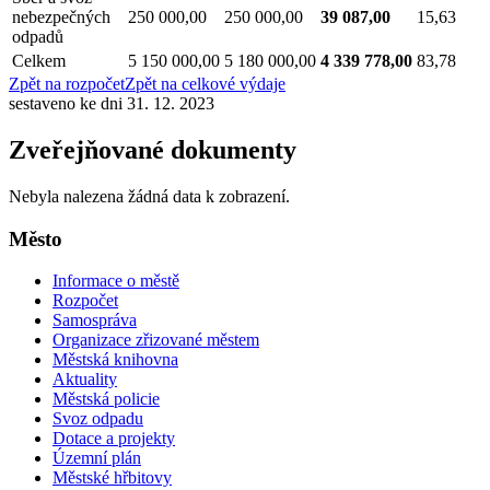
nebezpečných
250 000,00
250 000,00
39 087,00
15,63
odpadů
Celkem
5 150 000,00
5 180 000,00
4 339 778,00
83,78
Zpět na rozpočet
Zpět na celkové výdaje
sestaveno ke dni 31. 12. 2023
Zveřejňované dokumenty
Nebyla nalezena žádná data k zobrazení.
Město
Informace o městě
Rozpočet
Samospráva
Organizace zřizované městem
Městská knihovna
Aktuality
Městská policie
Svoz odpadu
Dotace a projekty
Územní plán
Městské hřbitovy