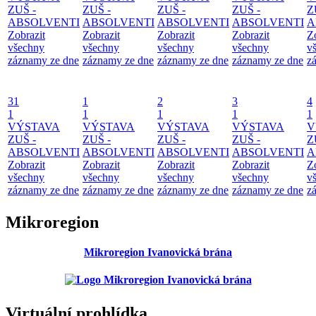
ZUŠ -
ZUŠ -
ZUŠ -
ZUŠ -
Z
ABSOLVENTI
ABSOLVENTI
ABSOLVENTI
ABSOLVENTI
A
Zobrazit
Zobrazit
Zobrazit
Zobrazit
Z
všechny
všechny
všechny
všechny
v
záznamy ze dne
záznamy ze dne
záznamy ze dne
záznamy ze dne
z
31
1
2
3
4
1
1
1
1
1
VÝSTAVA
VÝSTAVA
VÝSTAVA
VÝSTAVA
V
ZUŠ -
ZUŠ -
ZUŠ -
ZUŠ -
Z
ABSOLVENTI
ABSOLVENTI
ABSOLVENTI
ABSOLVENTI
A
Zobrazit
Zobrazit
Zobrazit
Zobrazit
Z
všechny
všechny
všechny
všechny
v
záznamy ze dne
záznamy ze dne
záznamy ze dne
záznamy ze dne
z
Mikroregion
Mikroregion Ivanovická brána
Virtuální prohlídka