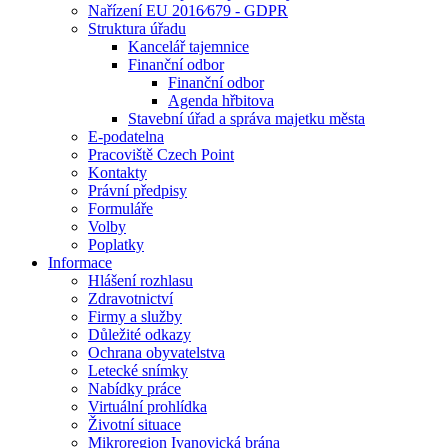
Nařízení EU 2016⁄679 - GDPR
Struktura úřadu
Kancelář tajemnice
Finanční odbor
Finanční odbor
Agenda hřbitova
Stavební úřad a správa majetku města
E-podatelna
Pracoviště Czech Point
Kontakty
Právní předpisy
Formuláře
Volby
Poplatky
Informace
Hlášení rozhlasu
Zdravotnictví
Firmy a služby
Důležité odkazy
Ochrana obyvatelstva
Letecké snímky
Nabídky práce
Virtuální prohlídka
Životní situace
Mikroregion Ivanovická brána