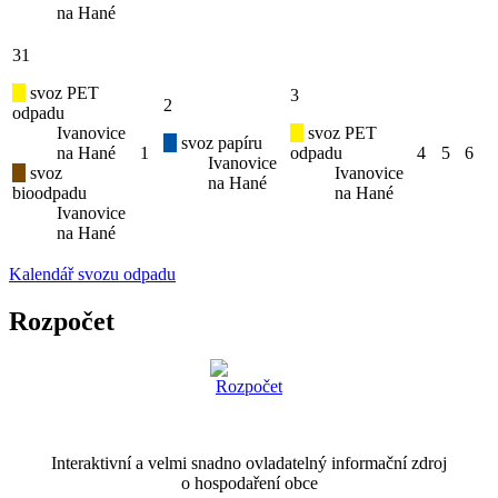
na Hané
31
svoz PET
3
2
odpadu
Ivanovice
svoz PET
svoz papíru
na Hané
1
odpadu
4
5
6
Ivanovice
svoz
Ivanovice
na Hané
bioodpadu
na Hané
Ivanovice
na Hané
Kalendář svozu odpadu
Rozpočet
Interaktivní a velmi snadno ovladatelný informační zdroj
o hospodaření obce