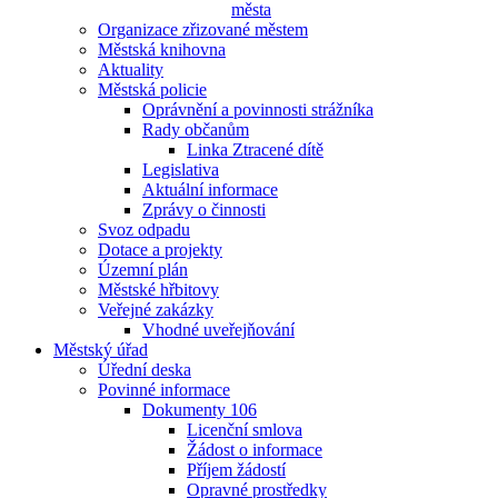
města
Organizace zřizované městem
Městská knihovna
Aktuality
Městská policie
Oprávnění a povinnosti strážníka
Rady občanům
Linka Ztracené dítě
Legislativa
Aktuální informace
Zprávy o činnosti
Svoz odpadu
Dotace a projekty
Územní plán
Městské hřbitovy
Veřejné zakázky
Vhodné uveřejňování
Městský úřad
Úřední deska
Povinné informace
Dokumenty 106
Licenční smlova
Žádost o informace
Příjem žádostí
Opravné prostředky