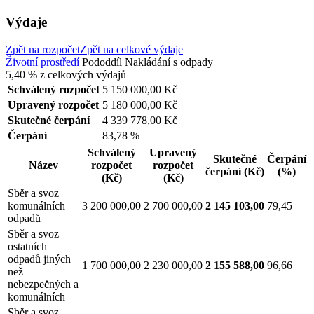
Výdaje
Zpět na rozpočet
Zpět na celkové výdaje
Životní prostředí
Pododdíl
Nakládání s odpady
5,40 %
z celkových výdajů
Schválený rozpočet
5 150 000,00 Kč
Upravený rozpočet
5 180 000,00 Kč
Skutečné čerpání
4 339 778,00 Kč
Čerpání
83,78 %
Schválený
Upravený
Skutečné
Čerpání
Název
rozpočet
rozpočet
čerpání
(Kč)
(%)
(Kč)
(Kč)
Sběr a svoz
komunálních
3 200 000,00
2 700 000,00
2 145 103,00
79,45
odpadů
Sběr a svoz
ostatních
odpadů jiných
1 700 000,00
2 230 000,00
2 155 588,00
96,66
než
nebezpečných a
komunálních
Sběr a svoz