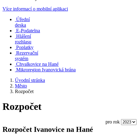
Více informací o mobilní aplikaci
Úřední
deska
E-Podatelna
Hlášení
rozhlasu
Poplatky
Rezervační
systém
Chvalkovice na Hané
Mikroregion Ivanovická brána
Úvodní stránka
Město
Rozpočet
Rozpočet
pro rok
Rozpočet Ivanovice na Hané