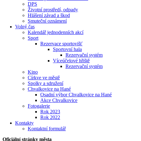
DPS
Životní prostředí, odpady
Hlášení závad a škod
Smuteční oznámení
Volný čas
Kalendář jednodenních akcí
Sport
Rezervace sportovišť
Sportovní hala
Rezervační systém
Víceúčelové hřiště
Rezervační systém
Kino
Církve ve městě
Spolky a sdružení
Chvalkovice na Hané
Osadní výbor Chvalkovice na Hané
Akce Chvalkovice
Fotogalerie
Rok 2023
Rok 2022
Kontakty
Kontaktní formulář
Oficiální stránky města