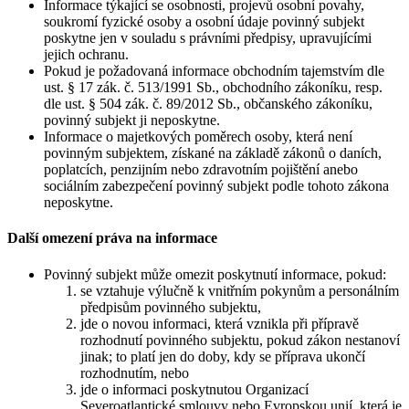
Informace týkající se osobnosti, projevů osobní povahy,
soukromí fyzické osoby a osobní údaje povinný subjekt
poskytne jen v souladu s právními předpisy, upravujícími
jejich ochranu.
Pokud je požadovaná informace obchodním tajemstvím dle
ust. § 17 zák. č. 513/1991 Sb., obchodního zákoníku, resp.
dle ust. § 504 zák. č. 89/2012 Sb., občanského zákoníku,
povinný subjekt ji neposkytne.
Informace o majetkových poměrech osoby, která není
povinným subjektem, získané na základě zákonů o daních,
poplatcích, penzijním nebo zdravotním pojištění anebo
sociálním zabezpečení povinný subjekt podle tohoto zákona
neposkytne.
Další omezení práva na informace
Povinný subjekt může omezit poskytnutí informace, pokud:
se vztahuje výlučně k vnitřním pokynům a personálním
předpisům povinného subjektu,
jde o novou informaci, která vznikla při přípravě
rozhodnutí povinného subjektu, pokud zákon nestanoví
jinak; to platí jen do doby, kdy se příprava ukončí
rozhodnutím, nebo
jde o informaci poskytnutou Organizací
Severoatlantické smlouvy nebo Evropskou unií, která je