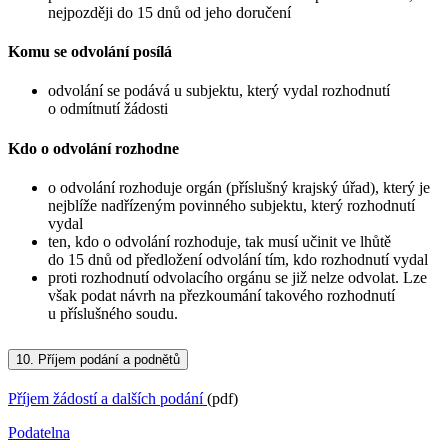
nejpozději do 15 dnů od jeho doručení
Komu se odvolání posílá
odvolání se podává u subjektu, který vydal rozhodnutí
o odmítnutí žádosti
Kdo o odvolání rozhodne
o odvolání rozhoduje orgán (příslušný krajský úřad), který je
nejblíže nadřízeným povinného subjektu, který rozhodnutí
vydal
ten, kdo o odvolání rozhoduje, tak musí učinit ve lhůtě
do 15 dnů od předložení odvolání tím, kdo rozhodnutí vydal
proti rozhodnutí odvolacího orgánu se již nelze odvolat. Lze
však podat návrh na přezkoumání takového rozhodnutí
u příslušného soudu.
10.
Příjem podání a podnětů
Příjem žádostí a dalších podání
(pdf)
Podatelna