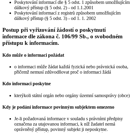
Poskytování informací dle § 5 odst. 1 způsobem umožňujícím
dálkový přístup (§ 5 odst. 2) - od 1.1.2001
Poskytování informací z registrů způsobem umožňujícím
dálkový přístup (§ 5 odst. 3) - od 1. 1. 2002
Postup při vyřizování žádostí o poskytnutí
informace dle zákona č. 106/99 Sb., o svobodném
přístupu k informacím.
Kdo může o informaci požádat
o informaci může žádat každá fyzická nebo právnická osoba,
přičemž nemusí zdůvodňovat proč o informaci žádá
Kdo informaci poskytne
kterýkoli státní orgán nebo orgány územní samosprávy (obce)
Kdy je podání informace povinným subjektem omezeno
Je-li požadovaná informace v souladu s právními předpisy
označena za utajovanou informaci, k níž žadatel nemá
oprávněný přístup, povinný subjekt ji neposkytne.