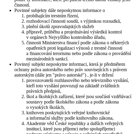
činností.
Povinné subjekty dále neposkytnou informace o
probíhajícím trestním řízení,
rozhodovací činnosti soudů, s výjimkou rozsudků,
plnění úkolů zpravodajských služeb
přípravě, průběhu a projednávání výsledků kontrol
v orgánech Nejvyššího kontrolního úřadu,
činnosti Ministerstva financí podle zákona o některých
opatřeních proti legalizaci výnosů z trestné činnosti
a financování terorismu nebo podle zákona o provádění
mezinárodních sankcí.
Povinný subjekt neposkytne informaci, která je předmětem
ochrany práva autorského nebo práv souvisejících s právem
autorským (dále jen "právo autorské") , je-li v držení
provozovatelů rozhlasového nebo televizního vysílání,
kteří toto vysílání provozují na základě zvláštních
právních předpisů,
škol a školských zařízení, které jsou součástí vzdělávací
soustavy podle školského zákona a podle zákona
o vysokých školách,
knihoven poskytujících veřejné knihovnické
a informační služby podle knihovního zákona,
Akademie věd České republiky a dalších veřejných
institucí, které jsou příjemci nebo spolupříjemci