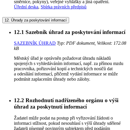
směrnice, pokyny), veřejné vyhlášky a jiná opatření.
Úřední deska
,
Sbírka právních předpisů
12.
Úhrady za poskytování informací
12.1
Sazebník úhrad za poskytování informací
SAZEBNÍK ÚHRAD
Typ: PDF dokument, Velikost: 172.08
kB
Městský úřad je oprávněn požadovat úhradu nákladů
spojených s vyhledáváním informací, např. za přímou mzdu
pracovníka, pořizování kopií a technických nosičů dat
a odesílání informací, přičemž vydání informace se může
podmínit zaplacením úhrady nebo zálohy.
12.2
Rozhodnutí nadřízeného orgánu o výši
úhrad za poskytnutí informací
Žadatel může podat na postup při vyřizování žádosti o
informaci stížnost, pokud nesouhlasí s výší úhrady sdělené
žadateli písemně povinným subjektem před podáním