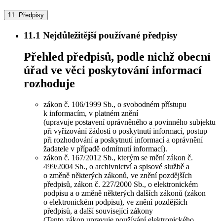
11.
Předpisy
11.1
Nejdůležitější používané předpisy
Přehled předpisů, podle nichž obecní
úřad ve věci poskytování informací
rozhoduje
zákon č. 106/1999 Sb., o svobodném přístupu
k informacím, v platném znění
(upravuje postavení oprávněného a povinného subjektu
při vyřizování žádostí o poskytnutí informací, postup
při rozhodování a poskytnutí informací a oprávnění
žadatele v případě odmítnutí informací).
zákon č. 167/2012 Sb., kterým se mění zákon č.
499/2004 Sb., o archivnictví a spisové službě a
o změně některých zákonů, ve znění pozdějších
předpisů, zákon č. 227/2000 Sb., o elektronickém
podpisu a o změně některých dalších zákonů (zákon
o elektronickém podpisu), ve znění pozdějších
předpisů, a další související zákony
(Tento zákon upravuje používání elektronického