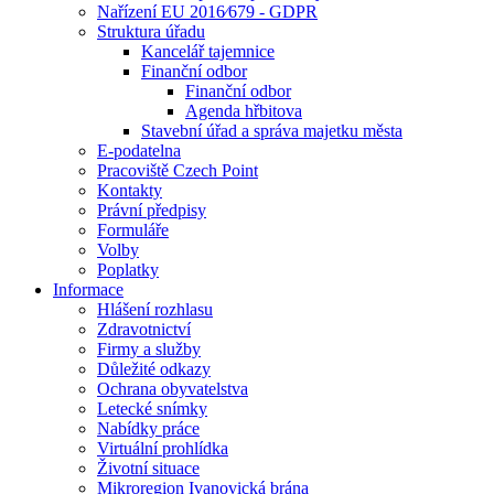
Nařízení EU 2016⁄679 - GDPR
Struktura úřadu
Kancelář tajemnice
Finanční odbor
Finanční odbor
Agenda hřbitova
Stavební úřad a správa majetku města
E-podatelna
Pracoviště Czech Point
Kontakty
Právní předpisy
Formuláře
Volby
Poplatky
Informace
Hlášení rozhlasu
Zdravotnictví
Firmy a služby
Důležité odkazy
Ochrana obyvatelstva
Letecké snímky
Nabídky práce
Virtuální prohlídka
Životní situace
Mikroregion Ivanovická brána