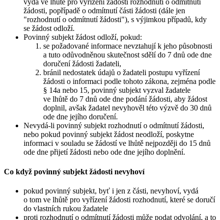
vydá ve lhůtě pro vyřízení žádosti rozhodnutí o odmítnutí
žádosti, popřípadě o odmítnutí části žádosti (dále jen
"rozhodnutí o odmítnutí žádosti"), s výjimkou případů, kdy
se žádost odloží.
Povinný subjekt žádost odloží, pokud:
se požadované informace nevztahují k jeho působnosti
a tuto odůvodněnou skutečnost sdělí do 7 dnů ode dne
doručení žádosti žadateli,
bránil nedostatek údajů o žadateli postupu vyřízení
žádosti o informaci podle tohoto zákona, zejména podle
§ 14a nebo 15, povinný subjekt vyzval žadatele
ve lhůtě do 7 dnů ode dne podání žádosti, aby žádost
doplnil, avšak žadatel nevyhověl této výzvě do 30 dnů
ode dne jejího doručení.
Nevydá-li povinný subjekt rozhodnutí o odmítnutí žádosti,
nebo pokud povinný subjekt žádost neodloží, poskytne
informaci v souladu se žádostí ve lhůtě nejpozději do 15 dnů
ode dne přijetí žádosti nebo ode dne jejího doplnění.
Co když povinný subjekt žádosti nevyhoví
pokud povinný subjekt, byť i jen z části, nevyhoví, vydá
o tom ve lhůtě pro vyřízení žádosti rozhodnutí, které se doručí
do vlastních rukou žadatele
proti rozhodnutí o odmítnutí žádosti může podat odvolání, a to