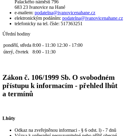
Palackého náměstí 796
683 23 Ivanovice na Hané
e-mailem:
podatelna@ivanovicenahane.cz
elektronickým podáním:
podatelna@ivanovicenahane.cz
telefonicky na tel. čísle: 517363251
Úřední hodiny
pondělí, středa
8:00 - 11:30
12:30 - 17:00
úterý, čtvrtek
8:00 - 11:30
Zákon č. 106/1999 Sb. O svobodném
přístupu k informacím - přehled lhůt
a termínů
Lhůty
Odkaz na zveřejněnou informaci - § 6 odst. l) - 7 dnů
Výzva k upřesnění nesrozumitelné nebo příliš obecné