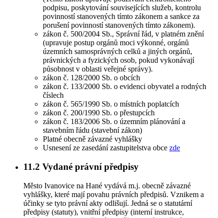
podpisu, poskytování souvisejících služeb, kontrolu
povinností stanovených tímto zákonem a sankce za
porušení povinností stanovených tímto zákonem).
zákon č. 500/2004 Sb., Správní řád, v platném znění
(upravuje postup orgánů moci výkonné, orgánů
územních samosprávných celků a jiných orgánů,
právnických a fyzických osob, pokud vykonávají
působnost v oblasti veřejné správy).
zákon č. 128/2000 Sb. o obcích
zákon č. 133/2000 Sb. o evidenci obyvatel a rodných
číslech
zákon č. 565/1990 Sb. o místních poplatcích
zákon č. 200/1990 Sb. o přestupcích
zákon č. 183/2006 Sb. o územním plánování a
stavebním řádu (stavební zákon)
Platné obecně závazné vyhlášky
Usnesení ze zasedání zastupitelstva obce
zde
11.2
Vydané právní předpisy
Město Ivanovice na Hané vydává m.j. obecně závazné
vyhlášky, které mají povahu právních předpisů. Vznikem a
účinky se tyto právní akty odlišují. Jedná se o statutární
předpisy (statuty), vnitřní předpisy (interní instrukce,