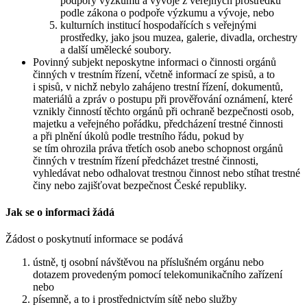
podpory výzkumu a vývoje z veřejných prostředků
podle zákona o podpoře výzkumu a vývoje, nebo
kulturních institucí hospodařících s veřejnými
prostředky, jako jsou muzea, galerie, divadla, orchestry
a další umělecké soubory.
Povinný subjekt neposkytne informaci o činnosti orgánů
činných v trestním řízení, včetně informací ze spisů, a to
i spisů, v nichž nebylo zahájeno trestní řízení, dokumentů,
materiálů a zpráv o postupu při prověřování oznámení, které
vznikly činností těchto orgánů při ochraně bezpečnosti osob,
majetku a veřejného pořádku, předcházení trestné činnosti
a při plnění úkolů podle trestního řádu, pokud by
se tím ohrozila práva třetích osob anebo schopnost orgánů
činných v trestním řízení předcházet trestné činnosti,
vyhledávat nebo odhalovat trestnou činnost nebo stíhat trestné
činy nebo zajišťovat bezpečnost České republiky.
Jak se o informaci žádá
Žádost o poskytnutí informace se podává
ústně, tj osobní návštěvou na příslušném orgánu nebo
dotazem provedeným pomocí telekomunikačního zařízení
nebo
písemně, a to i prostřednictvím sítě nebo služby