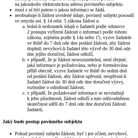
na jakoukoliv elektronickou adresu povinného subjektu.
musí z ní být patrno o jakou informaci se žádá.
neobsahuje-li žádost uvedené údaje, povinný subjekt posoudí
ve smyslu ust. § 14 odst. 5 zákona žádost a:
brání-li nedostatek údajů o žadateli podle odstavce
2 postupu vyřízení žádosti o informaci podle tohoto
zákona, zejména podle § 14a nebo 15, vyzve žadatele
ve lhůtě do 7 dnů ode dne podání žádosti, aby žádost
doplnil; nevyhoví-li žadatel této výzvě do 30 dnů ode
dne jejího doručení, žádost odloží,
v případě, že je žádost nesrozumitelná, není zřejmé,
jaká informace je požadována, nebo je formulována
příliš obecně, vyzve žadatele ve lhůtě do sedmi dnů
od podání žádosti, aby žádost upřesnil, neupřesní-li
žadatel žádost do 30 dnů ode dne doručení výzvy,
rozhodne o odmítnutí žádosti,
v případě, že požadované informace se nevztahují
k jeho působnosti, žádost odloží a tuto odůvodněnou
skutečnost sdělí do 7 dnů ode dne doručení žádosti
žadateli,
Jaký bude postup povinného subjektu
Pokud povinný subjekt žádosti, byť i jen zčásti, nevyhoví,