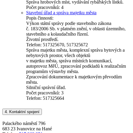
Správa hrobových míst, vydávání rybářských lístků.
Počet pracovníků: 4
Stavební úřad a správa majetku města
Popis činnosti:
Výkon státní správy podle stavebního zákona
č. 183/2006 Sb. v platném znění, v oblasti územního,
stavebního a kolaudačního řízení.
Životní prostředí.
Telefon: 517325670, 517325672
Správa majetku města, komplexní správa bytových a
nebytových prostor, všech objektů
v majetku města, správa místních komunikací,
autoprovoz MěÚ, zpracování podkladů k realizačním
programům výstavby města.
Zpracování dokumentace k majetkovým převodům
města.
Silniční správní úřad.
Počet pracovníků: 3
Telefon: 517325664
4.
Kontaktní spojení
Palackého náměstí 796
683 23 Ivanovice na Hané