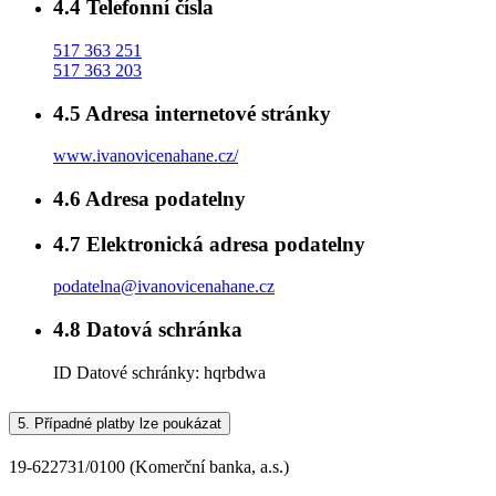
4.4
Telefonní čísla
517 363 251
517 363 203
4.5
Adresa internetové stránky
www.ivanovicenahane.cz/
4.6
Adresa podatelny
4.7
Elektronická adresa podatelny
podatelna@ivanovicenahane.cz
4.8
Datová schránka
ID Datové schránky:
hqrbdwa
5.
Případné platby lze poukázat
19-622731/0100 (Komerční banka, a.s.)