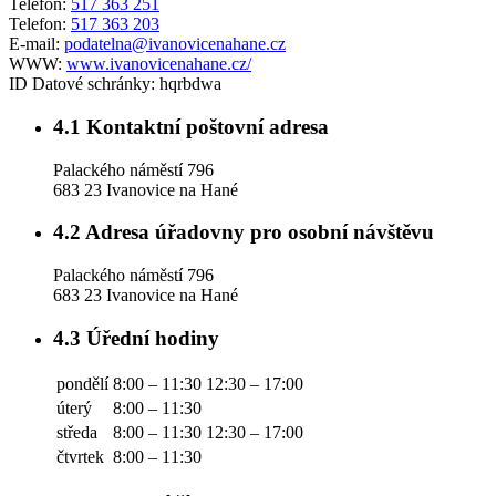
Telefon:
517 363 251
Telefon:
517 363 203
E-mail:
podatelna@ivanovicenahane.cz
WWW:
www.ivanovicenahane.cz/
ID Datové schránky:
hqrbdwa
4.1
Kontaktní poštovní adresa
Palackého náměstí 796
683 23 Ivanovice na Hané
4.2
Adresa úřadovny pro osobní návštěvu
Palackého náměstí 796
683 23 Ivanovice na Hané
4.3
Úřední hodiny
pondělí
8:00 – 11:30
12:30 – 17:00
úterý
8:00 – 11:30
středa
8:00 – 11:30
12:30 – 17:00
čtvrtek
8:00 – 11:30