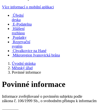
Více informací o mobilní aplikaci
Úřední
deska
E-Podatelna
Hlášení
rozhlasu
Poplatky
Rezervační
systém
Chvalkovice na Hané
Mikroregion Ivanovická brána
Úvodní stránka
Městský úřad
Povinné informace
Povinné informace
Informace zveřejňované o povinném subjektu podle
zákona č. 106/1999 Sb., o svobodném přístupu k informacím