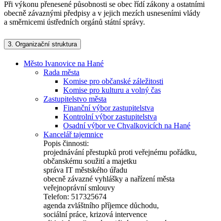
Při výkonu přenesené působnosti se obec řídí zákony a ostatními
obecně závaznými předpisy a v jejich mezích usneseními vlády
a směrnicemi ústředních orgánů státní správy.
3.
Organizační struktura
Město Ivanovice na Hané
Rada města
Komise pro občanské záležitosti
Komise pro kulturu a volný čas
Zastupitelstvo města
Finanční výbor zastupitelstva
Kontrolní výbor zastupitelstva
Osadní výbor ve Chvalkovicích na Hané
Kancelář tajemnice
Popis činnosti:
projednávání přestupků proti veřejnému pořádku,
občanskému soužití a majetku
správa IT městského úřadu
obecně závazné vyhlášky a nařízení města
veřejnoprávní smlouvy
Telefon: 517325674
agenda zvláštního příjemce důchodu,
sociální práce, krizová intervence