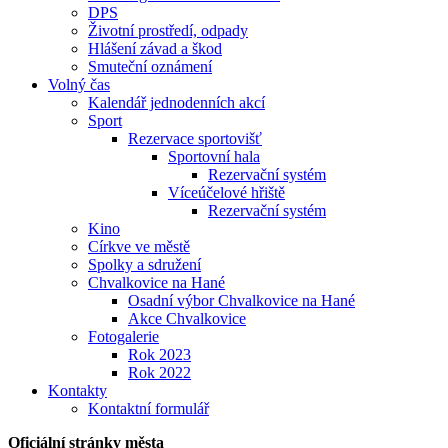
DPS
Životní prostředí, odpady
Hlášení závad a škod
Smuteční oznámení
Volný čas
Kalendář jednodenních akcí
Sport
Rezervace sportovišť
Sportovní hala
Rezervační systém
Víceúčelové hřiště
Rezervační systém
Kino
Církve ve městě
Spolky a sdružení
Chvalkovice na Hané
Osadní výbor Chvalkovice na Hané
Akce Chvalkovice
Fotogalerie
Rok 2023
Rok 2022
Kontakty
Kontaktní formulář
Oficiální stránky města