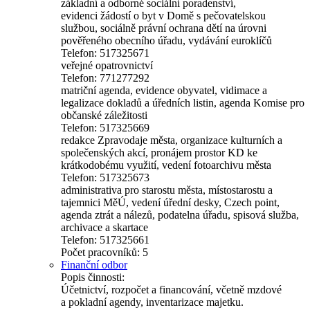
základní a odborné sociální poradenství,
evidenci žádostí o byt v Domě s pečovatelskou
službou, sociálně právní ochrana dětí na úrovni
pověřeného obecního úřadu, vydávání euroklíčů
Telefon: 517325671
veřejné opatrovnictví
Telefon: 771277292
matriční agenda, evidence obyvatel, vidimace a
legalizace dokladů a úředních listin, agenda Komise pro
občanské záležitosti
Telefon: 517325669
redakce Zpravodaje města, organizace kulturních a
společenských akcí, pronájem prostor KD ke
krátkodobému využití, vedení fotoarchivu města
Telefon: 517325673
administrativa pro starostu města, místostarostu a
tajemnici MěÚ, vedení úřední desky, Czech point,
agenda ztrát a nálezů, podatelna úřadu, spisová služba,
archivace a skartace
Telefon: 517325661
Počet pracovníků: 5
Finanční odbor
Popis činnosti:
Účetnictví, rozpočet a financování, včetně mzdové
a pokladní agendy, inventarizace majetku.