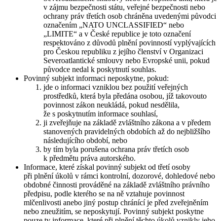
v zájmu bezpečnosti státu, veřejné bezpečnosti nebo
ochrany práv třetích osob chráněna uvedenými původci
označením „NATO UNCLASSIFIED“ nebo
„LIMITE“ a v České republice je toto označení
respektováno z důvodů plnění povinností vyplývajících
pro Českou republiku z jejího členství v Organizaci
Severoatlantické smlouvy nebo Evropské unii, pokud
původce nedal k poskytnutí souhlas.
Povinný subjekt informaci neposkytne, pokud:
jde o informaci vzniklou bez použití veřejných
prostředků, která byla předána osobou, jíž takovouto
povinnost zákon neukládá, pokud nesdělila,
že s poskytnutím informace souhlasí,
ji zveřejňuje na základě zvláštního zákona a v předem
stanovených pravidelných obdobích až do nejbližšího
následujícího období, nebo
by tím byla porušena ochrana práv třetích osob
k předmětu práva autorského.
Informace, které získal povinný subjekt od třetí osoby
při plnění úkolů v rámci kontrolní, dozorové, dohledové nebo
obdobné činnosti prováděné na základě zvláštního právního
předpisu, podle kterého se na ně vztahuje povinnost
mlčenlivosti anebo jiný postup chránící je před zveřejněním
nebo zneužitím, se neposkytují. Povinný subjekt poskytne
pouze ty informace, které při plnění těchto úkolů vznikly jeho