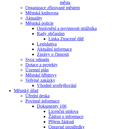
města
Organizace zřizované městem
Městská knihovna
Aktuality
Městská policie
Oprávnění a povinnosti strážníka
Rady občanům
Linka Ztracené dítě
Legislativa
Aktuální informace
Zprávy o činnosti
Svoz odpadu
Dotace a projekty
Územní plán
Městské hřbitovy
Veřejné zakázky
Vhodné uveřejňování
Městský úřad
Úřední deska
Povinné informace
Dokumenty 106
Licenční smlova
Žádost o informace
Příjem žádostí
Opravné prostředky