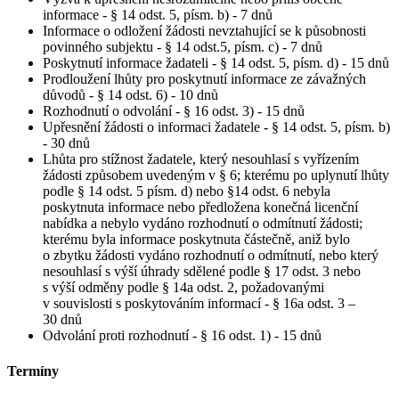
informace - § 14 odst. 5, písm. b) - 7 dnů
Informace o odložení žádosti nevztahující se k působnosti
povinného subjektu - § 14 odst.5, písm. c) - 7 dnů
Poskytnutí informace žadateli - § 14 odst. 5, písm. d) - 15 dnů
Prodloužení lhůty pro poskytnutí informace ze závažných
důvodů - § 14 odst. 6) - 10 dnů
Rozhodnutí o odvolání - § 16 odst. 3) - 15 dnů
Upřesnění žádosti o informaci žadatele - § 14 odst. 5, písm. b)
- 30 dnů
Lhůta pro stížnost žadatele, který nesouhlasí s vyřízením
žádosti způsobem uvedeným v § 6; kterému po uplynutí lhůty
podle § 14 odst. 5 písm. d) nebo §14 odst. 6 nebyla
poskytnuta informace nebo předložena konečná licenční
nabídka a nebylo vydáno rozhodnutí o odmítnutí žádosti;
kterému byla informace poskytnuta částečně, aniž bylo
o zbytku žádosti vydáno rozhodnutí o odmítnutí, nebo který
nesouhlasí s výší úhrady sdělené podle § 17 odst. 3 nebo
s výší odměny podle § 14a odst. 2, požadovanými
v souvislosti s poskytováním informací - § 16a odst. 3 –
30 dnů
Odvolání proti rozhodnutí - § 16 odst. 1) - 15 dnů
Termíny