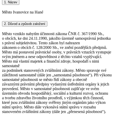
1.
Název
Město Ivanovice na Hané
2.
Důvod a způsob založení
Město vzniklo nabytím účinnosti zákona ČNR č. 367/1990 Sb.,
o obcích, ke dni 24.11.1990, jakožto územně samosprávná jednotka
s právní subjektivitou. Tento zákon byl nahrazen
zákonem o obcích č. 128/2000 Sb., ve znění pozdějších předpisů.
Město má postavení právnické osoby, v právních vztazích vystupuje
svým jménem a nese odpovědnost z těchto vztahů vyplývající.
Město má vlastní majetek a finanční zdroje, hospodaří s nimi
samostatně
za podmínek stanovených zvláštními zákony. Město spravuje své
záležitosti samostatně (dále jen „samostatná působnost“). Při výkonu
samostatné působnosti se město řídí zákony a obecně
závaznými právními předpisy vydanými ústředními orgány k jejich
provedení. Město v samostatné působnosti zajišťuje ve svém
územním obvodu hospodářský, sociální a kulturní rozvoj, ochranu
a tvorbu zdravého životního prostředí, s výjimkou těch činností,
které jsou zvláštními zákony svěřeny jiným orgánům jako výkon
státní správy. Město dále vykonává státní správu v rozsahu
stanoveném zvláštními zákony (dále jen „přenesená působnost“).