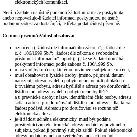
elektronických komunikací.
Není-li žadateli na ústně podanou žádost informace poskytnuta
anebo nepovažuje-li žadatel informaci poskytnutou na ústně
podanou žádost za dostačující, je třeba podat žádost písemně.
Co musí písemná žádost obsahovat
označena („žádost dle informačního zákona“; „žádost dle
z. č. 106/1999 Sb.“; „žádost dle zákona o svobodném
přístupu k informacím“, apod.), tj., že se žadatel domáhá
poskytnutí informací podle zákona č. 106/1999 Sb.
musí v ní být určeno, kterému povinném subjektu je určena,
musí obsahovat u fyzické osoby: jméno, příjmení, datum
narození, adresu trvalého pobytu nebo, není-li přihlášena
k trvalému pobytu, adresu bydliště a adresu pro doručování,
liší-li se od adresy trvalého pobytu nebo bydliště
a u právnické osoby: název, identifikační číslo osoby, adresu
sídla a adresu pro doručování, liší-li se od adresy sídla, která
žádost podává. Adresou pro doručování se rozumí též
elektronická adresa.
je-li žádost učiněna elektronicky, musí být podána
prostřednictvím elektronické adresy podatelny povinného
subjektu, pokud ji povinný subjekt zřídil. Pokud elektronické
adresy podatelny nejsou zveřejněny, postačí podání