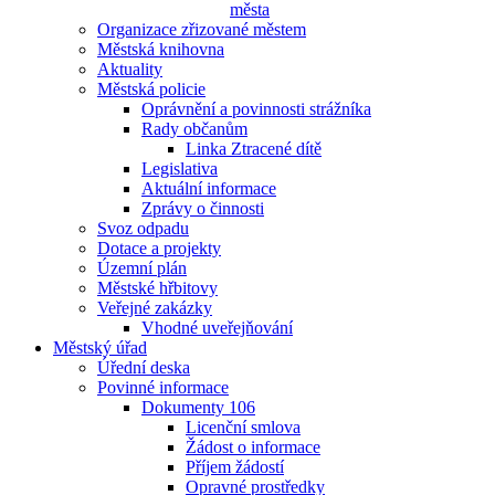
města
Organizace zřizované městem
Městská knihovna
Aktuality
Městská policie
Oprávnění a povinnosti strážníka
Rady občanům
Linka Ztracené dítě
Legislativa
Aktuální informace
Zprávy o činnosti
Svoz odpadu
Dotace a projekty
Územní plán
Městské hřbitovy
Veřejné zakázky
Vhodné uveřejňování
Městský úřad
Úřední deska
Povinné informace
Dokumenty 106
Licenční smlova
Žádost o informace
Příjem žádostí
Opravné prostředky