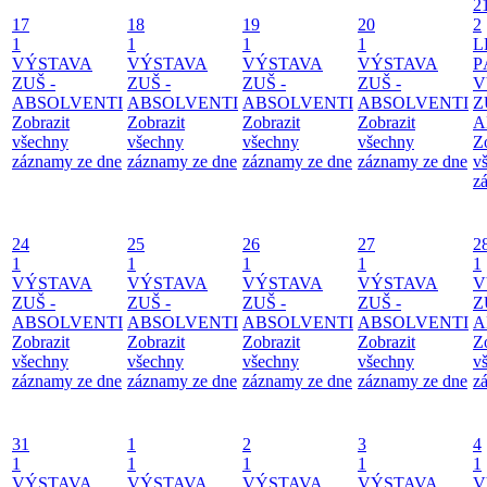
2
17
18
19
20
2
1
1
1
1
L
VÝSTAVA
VÝSTAVA
VÝSTAVA
VÝSTAVA
P
ZUŠ -
ZUŠ -
ZUŠ -
ZUŠ -
V
ABSOLVENTI
ABSOLVENTI
ABSOLVENTI
ABSOLVENTI
Z
Zobrazit
Zobrazit
Zobrazit
Zobrazit
A
všechny
všechny
všechny
všechny
Z
záznamy ze dne
záznamy ze dne
záznamy ze dne
záznamy ze dne
v
z
24
25
26
27
2
1
1
1
1
1
VÝSTAVA
VÝSTAVA
VÝSTAVA
VÝSTAVA
V
ZUŠ -
ZUŠ -
ZUŠ -
ZUŠ -
Z
ABSOLVENTI
ABSOLVENTI
ABSOLVENTI
ABSOLVENTI
A
Zobrazit
Zobrazit
Zobrazit
Zobrazit
Z
všechny
všechny
všechny
všechny
v
záznamy ze dne
záznamy ze dne
záznamy ze dne
záznamy ze dne
z
31
1
2
3
4
1
1
1
1
1
VÝSTAVA
VÝSTAVA
VÝSTAVA
VÝSTAVA
V