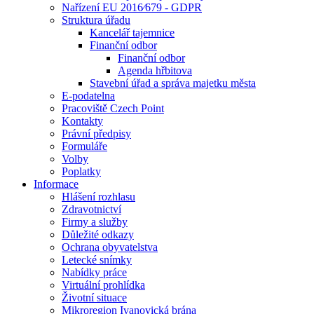
Nařízení EU 2016⁄679 - GDPR
Struktura úřadu
Kancelář tajemnice
Finanční odbor
Finanční odbor
Agenda hřbitova
Stavební úřad a správa majetku města
E-podatelna
Pracoviště Czech Point
Kontakty
Právní předpisy
Formuláře
Volby
Poplatky
Informace
Hlášení rozhlasu
Zdravotnictví
Firmy a služby
Důležité odkazy
Ochrana obyvatelstva
Letecké snímky
Nabídky práce
Virtuální prohlídka
Životní situace
Mikroregion Ivanovická brána