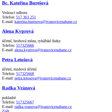
Bc. Kateřina Burešová
Vedoucí odboru
Telefon:
517 363 251
E-mail:
katerina.buresova@ivanovicenahane.cz
Alena Kyprová
účetní, hrobová místa, rybářské lístky
Telefon:
517325666
E-mail:
alena.kyprova@ivanovicenahane.cz
Petra Letošová
účetní, mzdová účetní
Telefon:
517325668
E-mail:
petra.letosova@ivanovicenahane.cz
Radka Vránová
pokladní
Telefon:
517325667
E-mail:
radka.vranova@ivanovicenahane.cz
Zpět