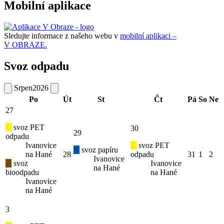
Mobilní aplikace
Sledujte informace z našeho webu v
mobilní aplikaci –
V OBRAZE.
Svoz odpadu
Srpen
2026
Po
Út
St
Čt
Pá
So
Ne
27
svoz PET
30
29
odpadu
Ivanovice
svoz PET
svoz papíru
na Hané
28
odpadu
31
1
2
Ivanovice
svoz
Ivanovice
na Hané
bioodpadu
na Hané
Ivanovice
na Hané
3