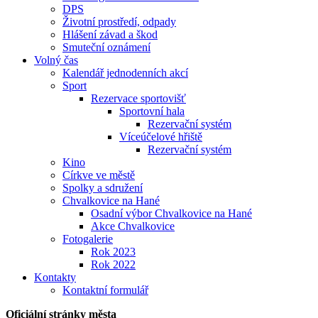
DPS
Životní prostředí, odpady
Hlášení závad a škod
Smuteční oznámení
Volný čas
Kalendář jednodenních akcí
Sport
Rezervace sportovišť
Sportovní hala
Rezervační systém
Víceúčelové hřiště
Rezervační systém
Kino
Církve ve městě
Spolky a sdružení
Chvalkovice na Hané
Osadní výbor Chvalkovice na Hané
Akce Chvalkovice
Fotogalerie
Rok 2023
Rok 2022
Kontakty
Kontaktní formulář
Oficiální stránky města