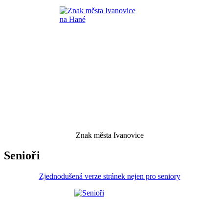
Znak města Ivanovice
Senioři
Zjednodušená verze stránek nejen pro seniory