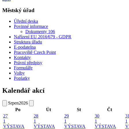
Městský úřad
Úřední deska
Povinné informace
Dokumenty 106
Nařízení EU 2016⁄679 - GDPR
Struktura úřadu
E-podatelna
Pracoviště Czech Point
Kontakty
Právní předpisy
Formuláře
Volby
Poplatky
Kalendář akcí
Srpen
2026
Po
Út
St
Čt
27
28
29
30
3
1
1
1
1
1
VÝSTAVA
VÝSTAVA
VÝSTAVA
VÝSTAVA
V