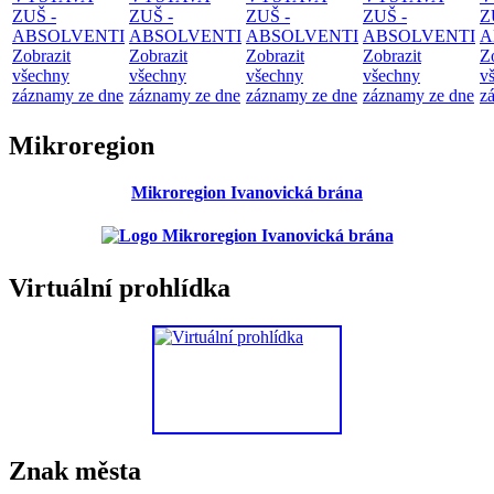
ZUŠ -
ZUŠ -
ZUŠ -
ZUŠ -
Z
ABSOLVENTI
ABSOLVENTI
ABSOLVENTI
ABSOLVENTI
A
Zobrazit
Zobrazit
Zobrazit
Zobrazit
Z
všechny
všechny
všechny
všechny
v
záznamy ze dne
záznamy ze dne
záznamy ze dne
záznamy ze dne
z
Mikroregion
Mikroregion Ivanovická brána
Virtuální prohlídka
Znak města