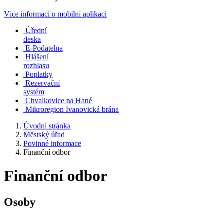
Více informací o mobilní aplikaci
Úřední
deska
E-Podatelna
Hlášení
rozhlasu
Poplatky
Rezervační
systém
Chvalkovice na Hané
Mikroregion Ivanovická brána
Úvodní stránka
Městský úřad
Povinné informace
Finanční odbor
Finanční odbor
Osoby