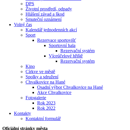
DPS
Životní prostředí, odpady
Hlášení závad a škod
Smuteční oznámení
Volný čas
Kalendář jednodenních akcí
Sport
Rezervace sportovišť
Sportovní hala
Rezervační systém
Víceúčelové hřiště
Rezervační systém
Kino
Církve ve městě
Spolky a sdružení
Chvalkovice na Hané
Osadní výbor Chvalkovice na Hané
Akce Chvalkovice
Fotogalerie
Rok 2023
Rok 2022
Kontakty
Kontaktní formulář
Oficiální stránky města