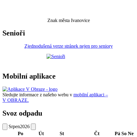
Znak města Ivanovice
Senioři
Zjednodušená verze stránek nejen pro seniory
Mobilní aplikace
Sledujte informace z našeho webu v
mobilní aplikaci –
V OBRAZE.
Svoz odpadu
Srpen
2026
Po
Út
St
Čt
Pá
So
Ne