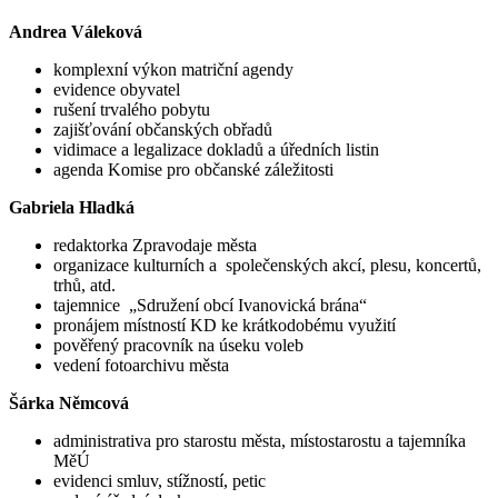
Andrea Váleková
komplexní výkon matriční agendy
evidence obyvatel
rušení trvalého pobytu
zajišťování občanských obřadů
vidimace a legalizace dokladů a úředních listin
agenda Komise pro občanské záležitosti
Gabriela Hladká
redaktorka Zpravodaje města
organizace kulturních a společenských akcí, plesu, koncertů,
trhů, atd.
tajemnice „Sdružení obcí Ivanovická brána“
pronájem místností KD ke krátkodobému využití
pověřený pracovník na úseku voleb
vedení fotoarchivu města
Šárka Němcová
administrativa pro starostu města, místostarostu a tajemníka
MěÚ
evidenci smluv, stížností, petic