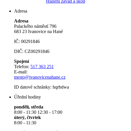
Hlášení závad a škod
Adresa
Adresa
Palackého náměstí 796
683 23 Ivanovice na Hané
IČ: 00291846
DIČ: CZ00291846
Spojení
Telefon:
517 363 251
E-mail:
mesto@ivanovicenahane.cz
ID datové schránky: hqrbdwa
Úřední hodiny
pondělí, středa
8:00 - 11:30 12:30 - 17:00
úterý, čtvrtek
8:00 - 11:30