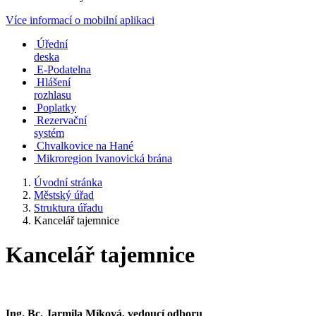
Více informací o mobilní aplikaci
Úřední
deska
E-Podatelna
Hlášení
rozhlasu
Poplatky
Rezervační
systém
Chvalkovice na Hané
Mikroregion Ivanovická brána
Úvodní stránka
Městský úřad
Struktura úřadu
Kancelář tajemnice
Kancelář tajemnice
Ing. Bc. Jarmila Míková, vedoucí odboru