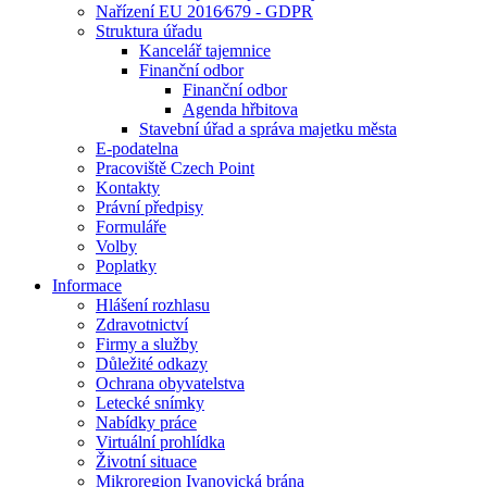
Nařízení EU 2016⁄679 - GDPR
Struktura úřadu
Kancelář tajemnice
Finanční odbor
Finanční odbor
Agenda hřbitova
Stavební úřad a správa majetku města
E-podatelna
Pracoviště Czech Point
Kontakty
Právní předpisy
Formuláře
Volby
Poplatky
Informace
Hlášení rozhlasu
Zdravotnictví
Firmy a služby
Důležité odkazy
Ochrana obyvatelstva
Letecké snímky
Nabídky práce
Virtuální prohlídka
Životní situace
Mikroregion Ivanovická brána