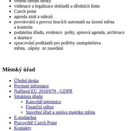
vedení úřední desky
vidimace a legalizace dokladů a úředních listin
Czech point
agenda ztrát a nálezů
povolování a provoz hracích automatů na území města
a kontrola
podatelna úřadu, evidence pošty, spisová agenda, archivace
a skartace
zpracování podkladů pro potřeby zastupitelstva
města, zápisy ze zasedání
Městský úřad
Úřední deska
Povinné informace
Nařízení EU 2016⁄679 - GDPR
Struktura úřadu
Kancelář tajemnice
Finanční odbor
Stavební úřad a správa majetku města
E-podatelna
Pracoviště Czech Point
Kontakty