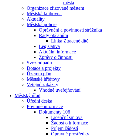
města
Organizace zřizované městem
Městská knihovna
Aktuality
Městská policie
Oprávnění a povinnosti strážníka
Rady občanům
Linka Ztracené dítě
Legislativa
Aktuální informace
Zprávy o činnosti
Svoz odpadu
Dotace a projekty
Územní plán
Městské hřbitovy
Veřejné zakázky
Vhodné uveřejňování
Městský úřad
Úřední deska
Povinné informace
Dokumenty 106
Licenční smlova
Žádost o informace
Příjem žádostí
Opravné prostředky