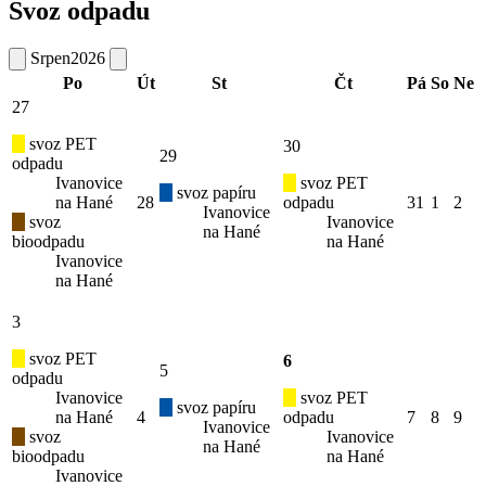
Svoz odpadu
Srpen
2026
Po
Út
St
Čt
Pá
So
Ne
27
svoz PET
30
29
odpadu
Ivanovice
svoz PET
svoz papíru
na Hané
28
odpadu
31
1
2
Ivanovice
svoz
Ivanovice
na Hané
bioodpadu
na Hané
Ivanovice
na Hané
3
svoz PET
6
5
odpadu
Ivanovice
svoz PET
svoz papíru
na Hané
4
odpadu
7
8
9
Ivanovice
svoz
Ivanovice
na Hané
bioodpadu
na Hané
Ivanovice