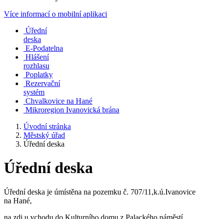
Více informací o mobilní aplikaci
Úřední
deska
E-Podatelna
Hlášení
rozhlasu
Poplatky
Rezervační
systém
Chvalkovice na Hané
Mikroregion Ivanovická brána
Úvodní stránka
Městský úřad
Úřední deska
Úřední deska
Úřední deska je úmístěna na pozemku č. 707/11,k.ú.Ivanovice
na Hané,
na zdi u vchodu do Kulturního domu z Palackého náměstí.