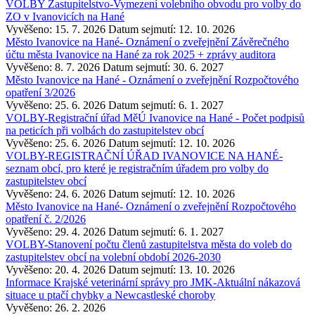
VOLBY Zastupitelstvo-Vymezení volebního obvodu pro volby do
ZO v Ivanovicích na Hané
Vyvěšeno: 15. 7. 2026
Datum sejmutí: 12. 10. 2026
Město Ivanovice na Hané- Oznámení o zveřejnění Závěrečného
účtu města Ivanovice na Hané za rok 2025 + zprávy auditora
Vyvěšeno: 8. 7. 2026
Datum sejmutí: 30. 6. 2027
Město Ivanovice na Hané - Oznámení o zveřejnění Rozpočtového
opatření 3/2026
Vyvěšeno: 25. 6. 2026
Datum sejmutí: 6. 1. 2027
VOLBY-Registrační úřad MěÚ Ivanovice na Hané - Počet podpisů
na peticích při volbách do zastupitelstev obcí
Vyvěšeno: 25. 6. 2026
Datum sejmutí: 12. 10. 2026
VOLBY-REGISTRAČNÍ ÚŘAD IVANOVICE NA HANÉ-
seznam obcí, pro které je registračním úřadem pro volby do
zastupitelstev obcí
Vyvěšeno: 24. 6. 2026
Datum sejmutí: 12. 10. 2026
Město Ivanovice na Hané- Oznámení o zveřejnění Rozpočtového
opatření č. 2/2026
Vyvěšeno: 29. 4. 2026
Datum sejmutí: 6. 1. 2027
VOLBY-Stanovení počtu členů zastupitelstva města do voleb do
zastupitelstev obcí na volební období 2026-2030
Vyvěšeno: 20. 4. 2026
Datum sejmutí: 13. 10. 2026
Informace Krajské veterinární správy pro JMK-Aktuální nákazová
situace u ptačí chybky a Newcastleské choroby
Vyvěšeno: 26. 2. 2026