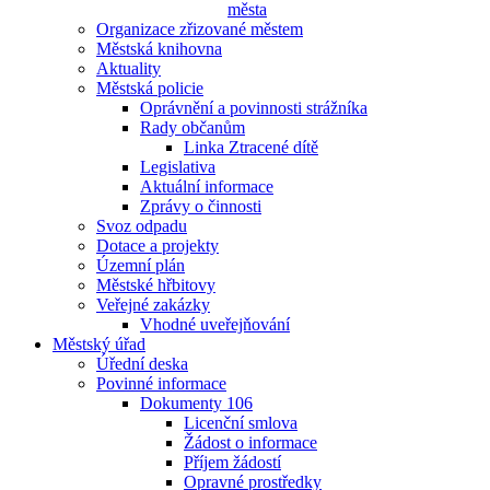
města
Organizace zřizované městem
Městská knihovna
Aktuality
Městská policie
Oprávnění a povinnosti strážníka
Rady občanům
Linka Ztracené dítě
Legislativa
Aktuální informace
Zprávy o činnosti
Svoz odpadu
Dotace a projekty
Územní plán
Městské hřbitovy
Veřejné zakázky
Vhodné uveřejňování
Městský úřad
Úřední deska
Povinné informace
Dokumenty 106
Licenční smlova
Žádost o informace
Příjem žádostí
Opravné prostředky