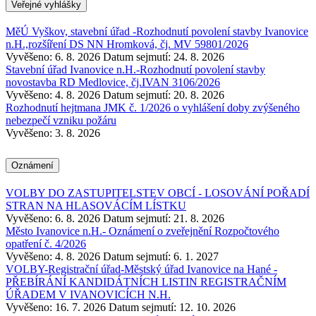
Veřejné vyhlášky
MěÚ Vyškov, stavební úřad -Rozhodnutí povolení stavby Ivanovice
n.H.,rozšíření DS NN Hromková, čj. MV 59801/2026
Vyvěšeno: 6. 8. 2026
Datum sejmutí: 24. 8. 2026
Stavební úřad Ivanovice n.H.-Rozhodnutí povolení stavby
novostavba RD Medlovice, čj.IVAN 3106/2026
Vyvěšeno: 4. 8. 2026
Datum sejmutí: 20. 8. 2026
Rozhodnutí hejtmana JMK č. 1/2026 o vyhlášení doby zvýšeného
nebezpečí vzniku požáru
Vyvěšeno: 3. 8. 2026
Oznámení
VOLBY DO ZASTUPITELSTEV OBCÍ - LOSOVÁNÍ POŘADÍ
STRAN NA HLASOVÁCÍM LÍSTKU
Vyvěšeno: 6. 8. 2026
Datum sejmutí: 21. 8. 2026
Město Ivanovice n.H.- Oznámení o zveřejnění Rozpočtového
opatření č. 4/2026
Vyvěšeno: 4. 8. 2026
Datum sejmutí: 6. 1. 2027
VOLBY-Registrační úřad-Městský úřad Ivanovice na Hané -
PŘEBÍRÁNÍ KANDIDÁTNÍCH LISTIN REGISTRAČNÍM
ÚŘADEM V IVANOVICÍCH N.H.
Vyvěšeno: 16. 7. 2026
Datum sejmutí: 12. 10. 2026