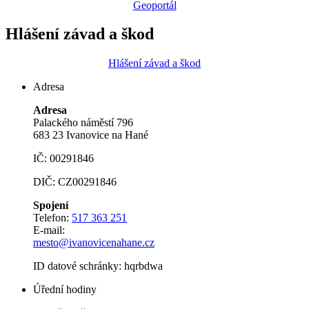
Geoportál
Hlášení závad a škod
Hlášení závad a škod
Adresa
Adresa
Palackého náměstí 796
683 23 Ivanovice na Hané
IČ: 00291846
DIČ: CZ00291846
Spojení
Telefon:
517 363 251
E-mail:
mesto@ivanovicenahane.cz
ID datové schránky: hqrbdwa
Úřední hodiny