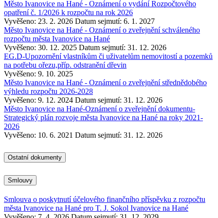
Město Ivanovice na Hané - Oznámení o vydání Rozpočtového
opatření č. 1/2026 k rozpočtu na rok 2026
Vyvěšeno: 23. 2. 2026
Datum sejmutí: 6. 1. 2027
Město Ivanovice na Hané - Oznámení o zveřejnění schváleného
rozpočtu města Ivanovice na Hané
Vyvěšeno: 30. 12. 2025
Datum sejmutí: 31. 12. 2026
EG.D-Upozornění vlastníkům či uživatelům nemovitostí a pozemků
na potřebu ořezu,příp. odstranění dřevin
Vyvěšeno: 9. 10. 2025
Město Ivanovice na Hané - Oznámení o zveřejnění střednědobého
výhledu rozpočtu 2026-2028
Vyvěšeno: 9. 12. 2024
Datum sejmutí: 31. 12. 2026
Město Ivanovice na Hané-Oznámení o zveřejnění dokumentu-
Strategický plán rozvoje města Ivanovice na Hané na roky 2021-
2026
Vyvěšeno: 10. 6. 2021
Datum sejmutí: 31. 12. 2026
Ostatní dokumenty
Smlouvy
Smlouva o poskytnutí účelového finančního příspěvku z rozpočtu
města Ivanovice na Hané pro T. J. Sokol Ivanovice na Hané
Vyvěšeno: 7. 4. 2026
Datum sejmutí: 31. 12. 2029