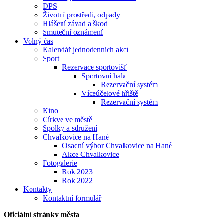
DPS
Životní prostředí, odpady
Hlášení závad a škod
Smuteční oznámení
Volný čas
Kalendář jednodenních akcí
Sport
Rezervace sportovišť
Sportovní hala
Rezervační systém
Víceúčelové hřiště
Rezervační systém
Kino
Církve ve městě
Spolky a sdružení
Chvalkovice na Hané
Osadní výbor Chvalkovice na Hané
Akce Chvalkovice
Fotogalerie
Rok 2023
Rok 2022
Kontakty
Kontaktní formulář
Oficiální stránky města