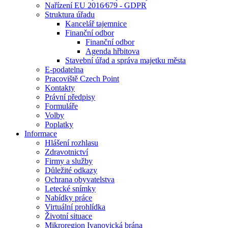
Nařízení EU 2016⁄679 - GDPR
Struktura úřadu
Kancelář tajemnice
Finanční odbor
Finanční odbor
Agenda hřbitova
Stavební úřad a správa majetku města
E-podatelna
Pracoviště Czech Point
Kontakty
Právní předpisy
Formuláře
Volby
Poplatky
Informace
Hlášení rozhlasu
Zdravotnictví
Firmy a služby
Důležité odkazy
Ochrana obyvatelstva
Letecké snímky
Nabídky práce
Virtuální prohlídka
Životní situace
Mikroregion Ivanovická brána