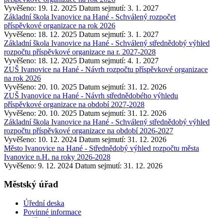
Vyvěšeno: 19. 12. 2025
Datum sejmutí: 3. 1. 2027
Základní škola Ivanovice na Hané - Schválený rozpočet
příspěvkové organizace na rok 2026
Vyvěšeno: 18. 12. 2025
Datum sejmutí: 3. 1. 2027
Základní škola Ivanovice na Hané - Schválený střednědobý výhled
rozpočtu příspěvkové organizace na r. 2027-2028
Vyvěšeno: 18. 12. 2025
Datum sejmutí: 4. 1. 2027
ZUŠ Ivanovice na Hané - Návrh rozpočtu příspěvkové organizace
na rok 2026
Vyvěšeno: 20. 10. 2025
Datum sejmutí: 31. 12. 2026
ZUŠ Ivanovice na Hané - Návrh střednědobého výhledu
příspěvkové organizace na období 2027-2028
Vyvěšeno: 20. 10. 2025
Datum sejmutí: 31. 12. 2026
Základní škola Ivanovice na Hané - Schválený střednědobý výhled
rozpočtu příspěvkové organizace na období 2026-2027
Vyvěšeno: 10. 12. 2024
Datum sejmutí: 31. 12. 2026
Město Ivanovice na Hané - Střednědobý výhled rozpočtu města
Ivanovice n.H. na roky 2026-2028
Vyvěšeno: 9. 12. 2024
Datum sejmutí: 31. 12. 2026
Městský úřad
Úřední deska
Povinné informace