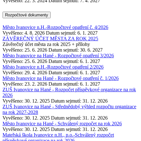
Vyvěšeno: 22. 3. 2024
Datum sejmutí: 7. 4. 2027
Rozpočtové dokumenty
Město Ivanovice n.H.-Rozpočtové opatření č. 4/2026
Vyvěšeno: 4. 8. 2026
Datum sejmutí: 6. 1. 2027
ZÁVĚREČNÝ ÚČET MĚSTA ZA ROK 2025
Závěrečný účet města za rok 2025 + přílohy
Vyvěšeno: 25. 6. 2026
Datum sejmutí: 30. 6. 2027
Město Ivanovice na Hané - Rozpočtové opatření 3/2026
Vyvěšeno: 25. 6. 2026
Datum sejmutí: 6. 1. 2027
Město Ivanovice n.H.-Rozpočtové opatření 2/2026
Vyvěšeno: 29. 4. 2026
Datum sejmutí: 6. 1. 2027
Město Ivanovice na Hané - Rozpočtové opatření č. 1/2026
Vyvěšeno: 23. 2. 2026
Datum sejmutí: 6. 1. 2027
ZUŠ Ivanovice na Hané - Rozpočet příspěvkové organizace na rok
2026
Vyvěšeno: 30. 12. 2025
Datum sejmutí: 31. 12. 2026
ZUŠ Ivanovice na Hané - Střednědobý výhled rozpočtu organizace
na rok 2027-2028
Vyvěšeno: 30. 12. 2025
Datum sejmutí: 31. 12. 2026
Město Ivanovice na Hané - Schválený rozpočet na rok 2026
Vyvěšeno: 30. 12. 2025
Datum sejmutí: 31. 12. 2026
Mateřská škola Ivanovice n.H., p.o.-Schválený rozpočet
příspěvkové organizace na rok 2026