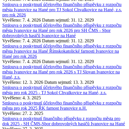
Smlouva o poskytnutí účelového finančního příspěvku z rozpočtu
města Ivanovice na Hané pro TJ Sokol Chvalkovice na Hané, z.s.
pro rok 2026
Vyvěšeno: 7. 4. 2026
Datum sejmutí: 31. 12. 2029
Smlouva o poskytnutí účelového finančního příspěvku z rozpočtu
města Ivanovice na Hané pro rok 2026 pro SH ČMS - Sbor
dobrovolných hasičů Ivanovice na Hané
Vyvěšeno: 7. 4. 2026
Datum sejmutí: 31. 12. 2029
Smlouva o poskytnutí účelového finančního příspěvku z rozpočtu
města Ivanovice na Hané Římskokatolické farnosti Ivanovice na
Hané pro rok 2026
Vyvěšeno: 7. 4. 2026
Datum sejmutí: 31. 12. 2029
Smlouva o poskytnutí účelového finančního příspěvku z rozpočtu
města Ivanovice na Hané pro rok 2026 s TJ Slovan Ivanovice na
Hané, z.s.
Vyvěšeno: 12. 3. 2026
Datum sejmutí: 13. 3. 2029
Smlouva o poskytnutí účelového finančního příspěvku z rozpočtu
města pro rok 2025 - TJ Sokol Chvalkovice na Hané, z.s.
Vyvěšeno: 4. 3. 2025
Smlouva o poskytnutí účelového finančního příspěvku z rozpočtu
města pro rok 2025 ŘK farnost Ivanovice n.H.
Vyvěšeno: 27. 2. 2025
Smlouva o poskytnutí finančního příspěvku z rozpočtu města pro
dok 2025 - SH ČMS-Sbor dobrovolných hasičů Ivanovice na Hané
Vyvěšeno: 27. 2. 2025