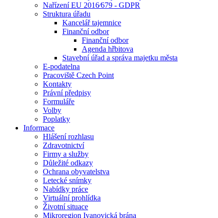
Nařízení EU 2016⁄679 - GDPR
Struktura úřadu
Kancelář tajemnice
Finanční odbor
Finanční odbor
Agenda hřbitova
Stavební úřad a správa majetku města
E-podatelna
Pracoviště Czech Point
Kontakty
Právní předpisy
Formuláře
Volby
Poplatky
Informace
Hlášení rozhlasu
Zdravotnictví
Firmy a služby
Důležité odkazy
Ochrana obyvatelstva
Letecké snímky
Nabídky práce
Virtuální prohlídka
Životní situace
Mikroregion Ivanovická brána