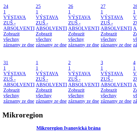
24
25
26
27
2
1
1
1
1
1
VÝSTAVA
VÝSTAVA
VÝSTAVA
VÝSTAVA
V
ZUŠ -
ZUŠ -
ZUŠ -
ZUŠ -
Z
ABSOLVENTI
ABSOLVENTI
ABSOLVENTI
ABSOLVENTI
A
Zobrazit
Zobrazit
Zobrazit
Zobrazit
Z
všechny
všechny
všechny
všechny
v
záznamy ze dne
záznamy ze dne
záznamy ze dne
záznamy ze dne
z
31
1
2
3
4
1
1
1
1
1
VÝSTAVA
VÝSTAVA
VÝSTAVA
VÝSTAVA
V
ZUŠ -
ZUŠ -
ZUŠ -
ZUŠ -
Z
ABSOLVENTI
ABSOLVENTI
ABSOLVENTI
ABSOLVENTI
A
Zobrazit
Zobrazit
Zobrazit
Zobrazit
Z
všechny
všechny
všechny
všechny
v
záznamy ze dne
záznamy ze dne
záznamy ze dne
záznamy ze dne
z
Mikroregion
Mikroregion Ivanovická brána