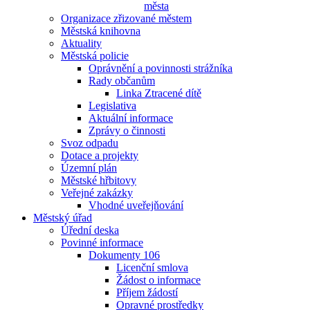
města
Organizace zřizované městem
Městská knihovna
Aktuality
Městská policie
Oprávnění a povinnosti strážníka
Rady občanům
Linka Ztracené dítě
Legislativa
Aktuální informace
Zprávy o činnosti
Svoz odpadu
Dotace a projekty
Územní plán
Městské hřbitovy
Veřejné zakázky
Vhodné uveřejňování
Městský úřad
Úřední deska
Povinné informace
Dokumenty 106
Licenční smlova
Žádost o informace
Příjem žádostí
Opravné prostředky