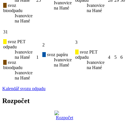
na Hané
25
odpadu
28
29
30
Ivanovice
svoz
Ivanovice
na Hané
bioodpadu
na Hané
Ivanovice
na Hané
31
svoz PET
3
2
odpadu
Ivanovice
svoz PET
svoz papíru
na Hané
1
odpadu
4
5
6
Ivanovice
svoz
Ivanovice
na Hané
bioodpadu
na Hané
Ivanovice
na Hané
Kalendář svozu odpadu
Rozpočet