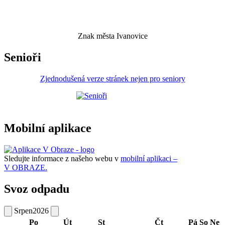
Znak města Ivanovice
Senioři
Zjednodušená verze stránek nejen pro seniory
Mobilní aplikace
Sledujte informace z našeho webu v
mobilní aplikaci –
V OBRAZE.
Svoz odpadu
Srpen
2026
Po
Út
St
Čt
Pá
So
Ne