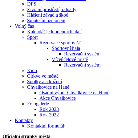
DPS
Životní prostředí, odpady
Hlášení závad a škod
Smuteční oznámení
Volný čas
Kalendář jednodenních akcí
Sport
Rezervace sportovišť
Sportovní hala
Rezervační systém
Víceúčelové hřiště
Rezervační systém
Kino
Církve ve městě
Spolky a sdružení
Chvalkovice na Hané
Osadní výbor Chvalkovice na Hané
Akce Chvalkovice
Fotogalerie
Rok 2023
Rok 2022
Kontakty
Kontaktní formulář
Oficiální stránky města