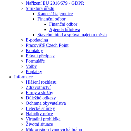
Nařízení EU 2016⁄679 - GDPR
Struktura úřadu
Kancelář tajemnice
Finanční odbor
Finanční odbor
Agenda hřbitova
Stavební úřad a správa majetku města
E-podatelna
Pracoviště Czech Point
Kontakty
Právní předpisy
Formuláře
Volby
Poplatky
Informace
Hlášení rozhlasu
Zdravotnictví
Firmy a služby
Důležité odkazy
Ochrana obyvatelstva
Letecké snímky
Nabídky práce
Virtuální prohlídka
Životní situace
Mikroregion Ivanovická brána