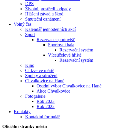
DPS
Životní prostředí, odpady
Hlášení závad a škod
Smuteční oznámení
Volný čas
Kalendář jednodenních akcí
Sport
Rezervace sportovišť
Sportovní hala
Rezervační systém
Víceúčelové hřiště
Rezervační systém
Kino
Církve ve městě
Spolky a sdružení
Chvalkovice na Hané
Osadní výbor Chvalkovice na Hané
Akce Chvalkovice
Fotogalerie
Rok 2023
Rok 2022
Kontakty
Kontaktní formulář
Oficiální stránky města