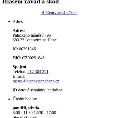
Hlášení závad a škod
Hlášení závad a škod
Adresa
Adresa
Palackého náměstí 796
683 23 Ivanovice na Hané
IČ: 00291846
DIČ: CZ00291846
Spojení
Telefon:
517 363 251
E-mail:
mesto@ivanovicenahane.cz
ID datové schránky: hqrbdwa
Úřední hodiny
pondělí, středa
8:00 - 11:30 12:30 - 17:00
úterý, čtvrtek