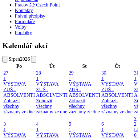
Pracoviště Czech Point
Kontakty
Právní předpisy
Formuláře
Volby
Poplatky
Kalendář akcí
Srpen
2026
Po
Út
St
Čt
27
28
29
30
3
1
1
1
1
1
VÝSTAVA
VÝSTAVA
VÝSTAVA
VÝSTAVA
V
ZUŠ -
ZUŠ -
ZUŠ -
ZUŠ -
Z
ABSOLVENTI
ABSOLVENTI
ABSOLVENTI
ABSOLVENTI
A
Zobrazit
Zobrazit
Zobrazit
Zobrazit
Z
všechny
všechny
všechny
všechny
v
záznamy ze dne
záznamy ze dne
záznamy ze dne
záznamy ze dne
z
7
3
4
5
6
2
1
1
1
1
L
VÝSTAVA
VÝSTAVA
VÝSTAVA
VÝSTAVA
6