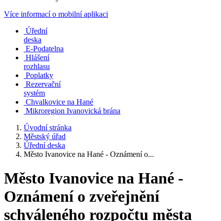
Více informací o mobilní aplikaci
Úřední
deska
E-Podatelna
Hlášení
rozhlasu
Poplatky
Rezervační
systém
Chvalkovice na Hané
Mikroregion Ivanovická brána
Úvodní stránka
Městský úřad
Úřední deska
Město Ivanovice na Hané - Oznámení o...
Město Ivanovice na Hané -
Oznámení o zveřejnění
schváleného rozpočtu města