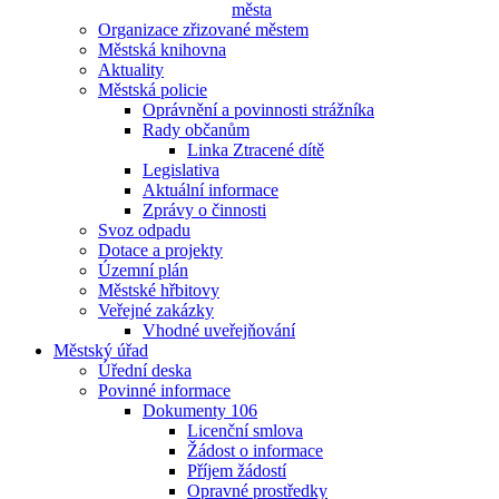
města
Organizace zřizované městem
Městská knihovna
Aktuality
Městská policie
Oprávnění a povinnosti strážníka
Rady občanům
Linka Ztracené dítě
Legislativa
Aktuální informace
Zprávy o činnosti
Svoz odpadu
Dotace a projekty
Územní plán
Městské hřbitovy
Veřejné zakázky
Vhodné uveřejňování
Městský úřad
Úřední deska
Povinné informace
Dokumenty 106
Licenční smlova
Žádost o informace
Příjem žádostí
Opravné prostředky