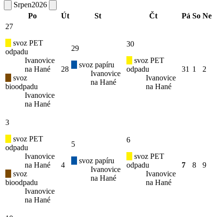
Srpen
2026
Po
Út
St
Čt
Pá
So
Ne
27
svoz PET
30
29
odpadu
Ivanovice
svoz PET
svoz papíru
na Hané
28
odpadu
31
1
2
Ivanovice
svoz
Ivanovice
na Hané
bioodpadu
na Hané
Ivanovice
na Hané
3
svoz PET
6
5
odpadu
Ivanovice
svoz PET
svoz papíru
na Hané
4
odpadu
7
8
9
Ivanovice
svoz
Ivanovice
na Hané
bioodpadu
na Hané
Ivanovice
na Hané