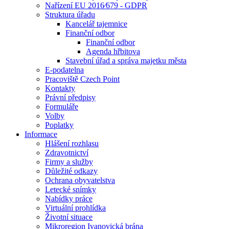
Nařízení EU 2016⁄679 - GDPR
Struktura úřadu
Kancelář tajemnice
Finanční odbor
Finanční odbor
Agenda hřbitova
Stavební úřad a správa majetku města
E-podatelna
Pracoviště Czech Point
Kontakty
Právní předpisy
Formuláře
Volby
Poplatky
Informace
Hlášení rozhlasu
Zdravotnictví
Firmy a služby
Důležité odkazy
Ochrana obyvatelstva
Letecké snímky
Nabídky práce
Virtuální prohlídka
Životní situace
Mikroregion Ivanovická brána