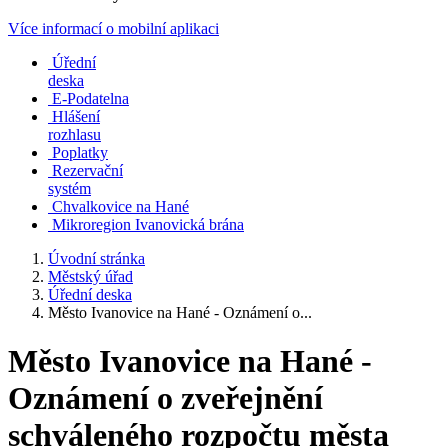
Více informací o mobilní aplikaci
Úřední
deska
E-Podatelna
Hlášení
rozhlasu
Poplatky
Rezervační
systém
Chvalkovice na Hané
Mikroregion Ivanovická brána
Úvodní stránka
Městský úřad
Úřední deska
Město Ivanovice na Hané - Oznámení o...
Město Ivanovice na Hané -
Oznámení o zveřejnění
schváleného rozpočtu města