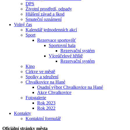
DPS
Životní prostředí, odpady
Hlášení závad a škod
Smuteční oznámení
Volný čas
Kalendář jednodenních akcí
Sport
Rezervace sportovišť
Sportovní hala
Rezervační systém
Víceúčelové hřiště
Rezervační systém
Kino
Církve ve městě
Spolky a sdružení
Chvalkovice na Hané
Osadní výbor Chvalkovice na Hané
Akce Chvalkovice
Fotogalerie
Rok 2023
Rok 2022
Kontakty
Kontaktní formulář
Oficiální stránky města