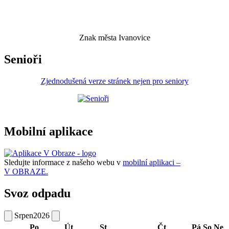
Znak města Ivanovice
Senioři
Zjednodušená verze stránek nejen pro seniory
Mobilní aplikace
Sledujte informace z našeho webu v
mobilní aplikaci –
V OBRAZE.
Svoz odpadu
Srpen
2026
Po
Út
St
Čt
Pá
So
Ne