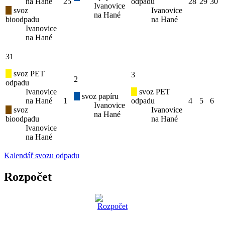
na Hané
25
odpadu
28
29
30
Ivanovice
svoz
Ivanovice
na Hané
bioodpadu
na Hané
Ivanovice
na Hané
31
svoz PET
3
2
odpadu
Ivanovice
svoz PET
svoz papíru
na Hané
1
odpadu
4
5
6
Ivanovice
svoz
Ivanovice
na Hané
bioodpadu
na Hané
Ivanovice
na Hané
Kalendář svozu odpadu
Rozpočet