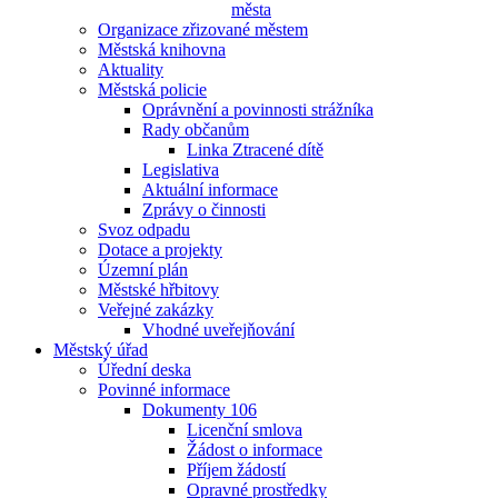
města
Organizace zřizované městem
Městská knihovna
Aktuality
Městská policie
Oprávnění a povinnosti strážníka
Rady občanům
Linka Ztracené dítě
Legislativa
Aktuální informace
Zprávy o činnosti
Svoz odpadu
Dotace a projekty
Územní plán
Městské hřbitovy
Veřejné zakázky
Vhodné uveřejňování
Městský úřad
Úřední deska
Povinné informace
Dokumenty 106
Licenční smlova
Žádost o informace
Příjem žádostí
Opravné prostředky