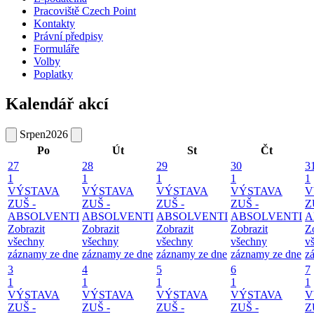
Pracoviště Czech Point
Kontakty
Právní předpisy
Formuláře
Volby
Poplatky
Kalendář akcí
Srpen
2026
Po
Út
St
Čt
27
28
29
30
3
1
1
1
1
1
VÝSTAVA
VÝSTAVA
VÝSTAVA
VÝSTAVA
V
ZUŠ -
ZUŠ -
ZUŠ -
ZUŠ -
Z
ABSOLVENTI
ABSOLVENTI
ABSOLVENTI
ABSOLVENTI
A
Zobrazit
Zobrazit
Zobrazit
Zobrazit
Z
všechny
všechny
všechny
všechny
v
záznamy ze dne
záznamy ze dne
záznamy ze dne
záznamy ze dne
z
3
4
5
6
7
1
1
1
1
1
VÝSTAVA
VÝSTAVA
VÝSTAVA
VÝSTAVA
V
ZUŠ -
ZUŠ -
ZUŠ -
ZUŠ -
Z