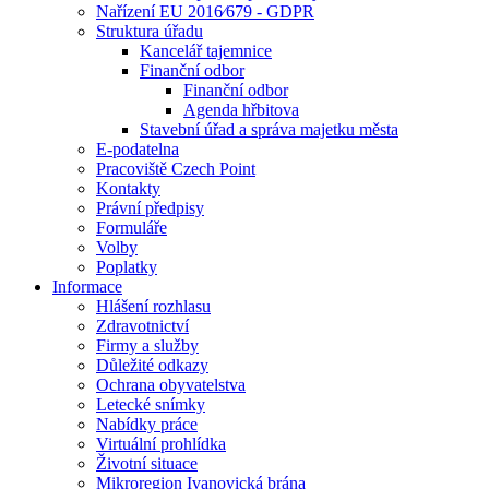
Nařízení EU 2016⁄679 - GDPR
Struktura úřadu
Kancelář tajemnice
Finanční odbor
Finanční odbor
Agenda hřbitova
Stavební úřad a správa majetku města
E-podatelna
Pracoviště Czech Point
Kontakty
Právní předpisy
Formuláře
Volby
Poplatky
Informace
Hlášení rozhlasu
Zdravotnictví
Firmy a služby
Důležité odkazy
Ochrana obyvatelstva
Letecké snímky
Nabídky práce
Virtuální prohlídka
Životní situace
Mikroregion Ivanovická brána