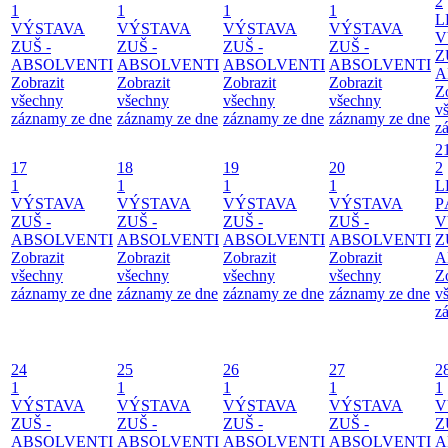
2
1
1
1
1
L
VÝSTAVA
VÝSTAVA
VÝSTAVA
VÝSTAVA
V
ZUŠ -
ZUŠ -
ZUŠ -
ZUŠ -
Z
ABSOLVENTI
ABSOLVENTI
ABSOLVENTI
ABSOLVENTI
A
Zobrazit
Zobrazit
Zobrazit
Zobrazit
Z
všechny
všechny
všechny
všechny
v
záznamy ze dne
záznamy ze dne
záznamy ze dne
záznamy ze dne
z
2
17
18
19
20
2
1
1
1
1
L
VÝSTAVA
VÝSTAVA
VÝSTAVA
VÝSTAVA
P
ZUŠ -
ZUŠ -
ZUŠ -
ZUŠ -
V
ABSOLVENTI
ABSOLVENTI
ABSOLVENTI
ABSOLVENTI
Z
Zobrazit
Zobrazit
Zobrazit
Zobrazit
A
všechny
všechny
všechny
všechny
Z
záznamy ze dne
záznamy ze dne
záznamy ze dne
záznamy ze dne
v
z
24
25
26
27
2
1
1
1
1
1
VÝSTAVA
VÝSTAVA
VÝSTAVA
VÝSTAVA
V
ZUŠ -
ZUŠ -
ZUŠ -
ZUŠ -
Z
ABSOLVENTI
ABSOLVENTI
ABSOLVENTI
ABSOLVENTI
A