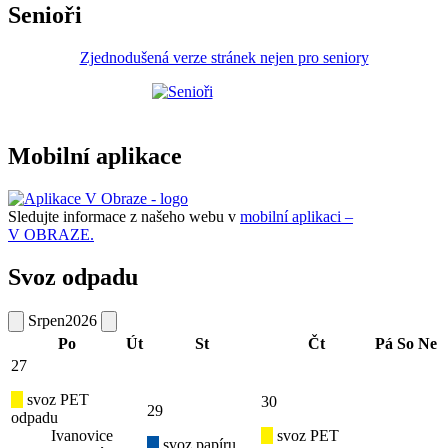
Senioři
Zjednodušená verze stránek nejen pro seniory
Mobilní aplikace
Sledujte informace z našeho webu v
mobilní aplikaci –
V OBRAZE.
Svoz odpadu
Srpen
2026
Po
Út
St
Čt
Pá
So
Ne
27
svoz PET
30
29
odpadu
Ivanovice
svoz PET
svoz papíru