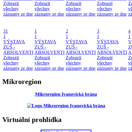
Zobrazit
Zobrazit
Zobrazit
Zobrazit
Z
všechny
všechny
všechny
všechny
v
záznamy ze dne
záznamy ze dne
záznamy ze dne
záznamy ze dne
z
31
1
2
3
4
1
1
1
1
1
VÝSTAVA
VÝSTAVA
VÝSTAVA
VÝSTAVA
V
ZUŠ -
ZUŠ -
ZUŠ -
ZUŠ -
Z
ABSOLVENTI
ABSOLVENTI
ABSOLVENTI
ABSOLVENTI
A
Zobrazit
Zobrazit
Zobrazit
Zobrazit
Z
všechny
všechny
všechny
všechny
v
záznamy ze dne
záznamy ze dne
záznamy ze dne
záznamy ze dne
z
Mikroregion
Mikroregion Ivanovická brána
Virtuální prohlídka