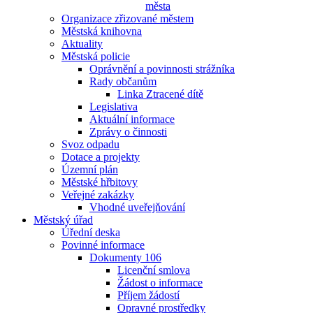
města
Organizace zřizované městem
Městská knihovna
Aktuality
Městská policie
Oprávnění a povinnosti strážníka
Rady občanům
Linka Ztracené dítě
Legislativa
Aktuální informace
Zprávy o činnosti
Svoz odpadu
Dotace a projekty
Územní plán
Městské hřbitovy
Veřejné zakázky
Vhodné uveřejňování
Městský úřad
Úřední deska
Povinné informace
Dokumenty 106
Licenční smlova
Žádost o informace
Příjem žádostí
Opravné prostředky