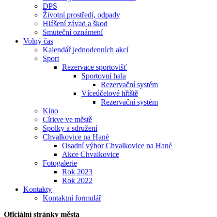
DPS
Životní prostředí, odpady
Hlášení závad a škod
Smuteční oznámení
Volný čas
Kalendář jednodenních akcí
Sport
Rezervace sportovišť
Sportovní hala
Rezervační systém
Víceúčelové hřiště
Rezervační systém
Kino
Církve ve městě
Spolky a sdružení
Chvalkovice na Hané
Osadní výbor Chvalkovice na Hané
Akce Chvalkovice
Fotogalerie
Rok 2023
Rok 2022
Kontakty
Kontaktní formulář
Oficiální stránky města