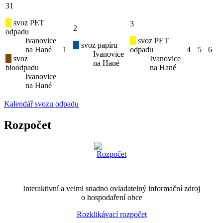
31
svoz PET
3
2
odpadu
Ivanovice
svoz PET
svoz papíru
na Hané
1
odpadu
4
5
6
Ivanovice
svoz
Ivanovice
na Hané
bioodpadu
na Hané
Ivanovice
na Hané
Kalendář svozu odpadu
Rozpočet
Interaktivní a velmi snadno ovladatelný informační zdroj
o hospodaření obce
Rozklikávací rozpočet