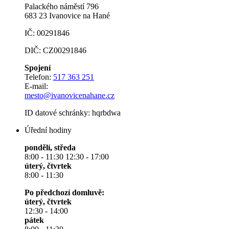
Palackého náměstí 796
683 23 Ivanovice na Hané
IČ: 00291846
DIČ: CZ00291846
Spojení
Telefon:
517 363 251
E-mail:
mesto@ivanovicenahane.cz
ID datové schránky: hqrbdwa
Úřední hodiny
pondělí, středa
8:00 - 11:30 12:30 - 17:00
úterý, čtvrtek
8:00 - 11:30
Po předchozí domluvě:
úterý, čtvrtek
12:30 - 14:00
pátek