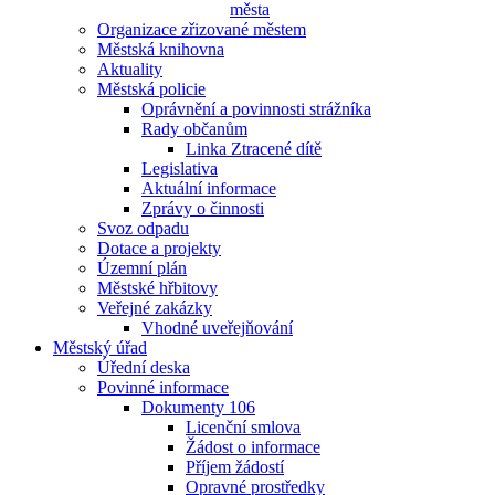
města
Organizace zřizované městem
Městská knihovna
Aktuality
Městská policie
Oprávnění a povinnosti strážníka
Rady občanům
Linka Ztracené dítě
Legislativa
Aktuální informace
Zprávy o činnosti
Svoz odpadu
Dotace a projekty
Územní plán
Městské hřbitovy
Veřejné zakázky
Vhodné uveřejňování
Městský úřad
Úřední deska
Povinné informace
Dokumenty 106
Licenční smlova
Žádost o informace
Příjem žádostí
Opravné prostředky