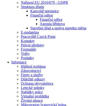
Nařízení EU 2016⁄679 - GDPR
Struktura úřadu
Kancelář tajemnice
Finanční odbor
Finanční odbor
Agenda hřbitova
Stavební úřad a správa majetku města
E-podatelna
Pracoviště Czech Point
Kontakty
Právní předpisy
Formuláře
Volby
Poplatky
Informace
Hlášení rozhlasu
Zdravotnictví
Firmy a služby
Důležité odkazy
Ochrana obyvatelstva
Letecké snímky
Nabídky práce
Virtuální prohlídka
Životní situace
Mikroregion Ivanovická brána