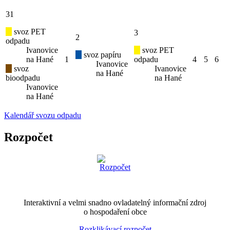
31
svoz PET
3
2
odpadu
Ivanovice
svoz PET
svoz papíru
na Hané
1
odpadu
4
5
6
Ivanovice
svoz
Ivanovice
na Hané
bioodpadu
na Hané
Ivanovice
na Hané
Kalendář svozu odpadu
Rozpočet
Interaktivní a velmi snadno ovladatelný informační zdroj
o hospodaření obce
Rozklikávací rozpočet