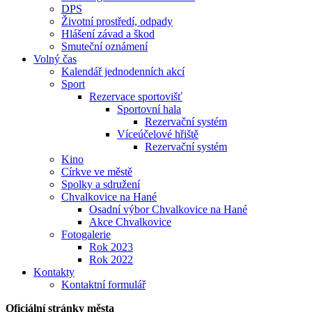
DPS
Životní prostředí, odpady
Hlášení závad a škod
Smuteční oznámení
Volný čas
Kalendář jednodenních akcí
Sport
Rezervace sportovišť
Sportovní hala
Rezervační systém
Víceúčelové hřiště
Rezervační systém
Kino
Církve ve městě
Spolky a sdružení
Chvalkovice na Hané
Osadní výbor Chvalkovice na Hané
Akce Chvalkovice
Fotogalerie
Rok 2023
Rok 2022
Kontakty
Kontaktní formulář
Oficiální stránky města