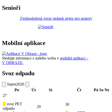
Senioři
Zjednodušená verze stránek nejen pro seniory
Mobilní aplikace
Sledujte informace z našeho webu v
mobilní aplikaci –
V OBRAZE.
Svoz odpadu
Srpen
2026
Po
Út
St
Čt
Pá
So
Ne
27
svoz PET
30
29
odpadu