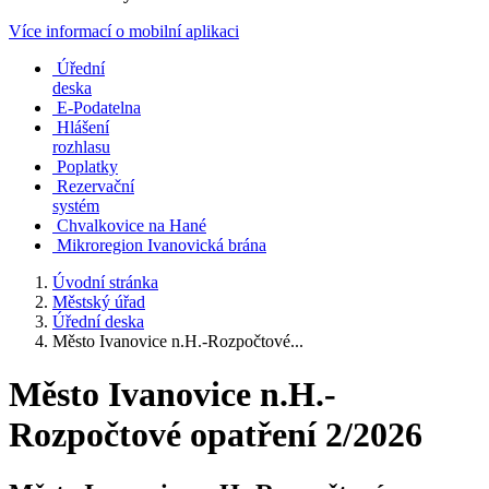
Více informací o mobilní aplikaci
Úřední
deska
E-Podatelna
Hlášení
rozhlasu
Poplatky
Rezervační
systém
Chvalkovice na Hané
Mikroregion Ivanovická brána
Úvodní stránka
Městský úřad
Úřední deska
Město Ivanovice n.H.-Rozpočtové...
Město Ivanovice n.H.-
Rozpočtové opatření 2/2026