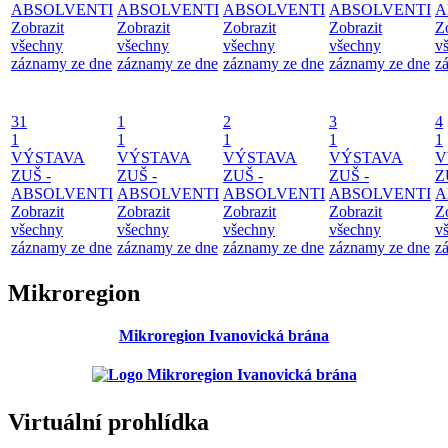
ABSOLVENTI
ABSOLVENTI
ABSOLVENTI
ABSOLVENTI
A
Zobrazit
Zobrazit
Zobrazit
Zobrazit
Z
všechny
všechny
všechny
všechny
v
záznamy ze dne
záznamy ze dne
záznamy ze dne
záznamy ze dne
z
31
1
2
3
4
1
1
1
1
1
VÝSTAVA
VÝSTAVA
VÝSTAVA
VÝSTAVA
V
ZUŠ -
ZUŠ -
ZUŠ -
ZUŠ -
Z
ABSOLVENTI
ABSOLVENTI
ABSOLVENTI
ABSOLVENTI
A
Zobrazit
Zobrazit
Zobrazit
Zobrazit
Z
všechny
všechny
všechny
všechny
v
záznamy ze dne
záznamy ze dne
záznamy ze dne
záznamy ze dne
z
Mikroregion
Mikroregion Ivanovická brána
Virtuální prohlídka