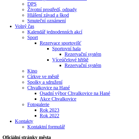
DPS
Životní prostředí, odpady
Hlášení závad a škod
Smuteční oznámení
Volný čas
Kalendář jednodenních akcí
Sport
Rezervace sportovišť
Sportovní hala
Rezervační systém
Víceúčelové hřiště
Rezervační systém
Kino
Církve ve městě
Spolky a sdružení
Chvalkovice na Hané
Osadní výbor Chvalkovice na Hané
Akce Chvalkovice
Fotogalerie
Rok 2023
Rok 2022
Kontakty
Kontaktní formulář
Oficiální stránky města