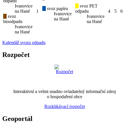
odpadu
Ivanovice
svoz PET
svoz papíru
na Hané
1
odpadu
4
5
6
Ivanovice
svoz
Ivanovice
na Hané
bioodpadu
na Hané
Ivanovice
na Hané
Kalendář svozu odpadu
Rozpočet
Interaktivní a velmi snadno ovladatelný informační zdroj
o hospodaření obce
Rozklikávací rozpočet
Geoportál