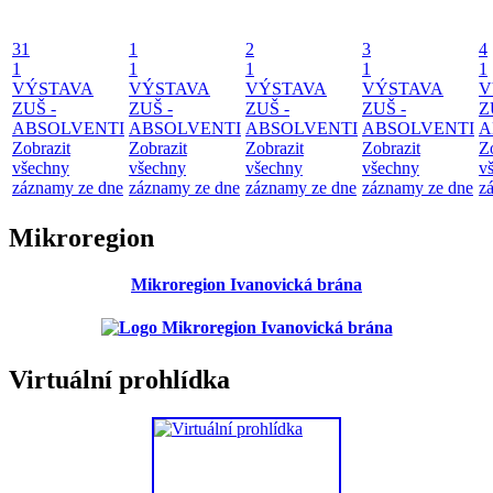
31
1
2
3
4
1
1
1
1
1
VÝSTAVA
VÝSTAVA
VÝSTAVA
VÝSTAVA
V
ZUŠ -
ZUŠ -
ZUŠ -
ZUŠ -
Z
ABSOLVENTI
ABSOLVENTI
ABSOLVENTI
ABSOLVENTI
A
Zobrazit
Zobrazit
Zobrazit
Zobrazit
Z
všechny
všechny
všechny
všechny
v
záznamy ze dne
záznamy ze dne
záznamy ze dne
záznamy ze dne
z
Mikroregion
Mikroregion Ivanovická brána
Virtuální prohlídka