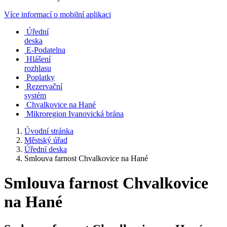
Více informací o mobilní aplikaci
Úřední
deska
E-Podatelna
Hlášení
rozhlasu
Poplatky
Rezervační
systém
Chvalkovice na Hané
Mikroregion Ivanovická brána
Úvodní stránka
Městský úřad
Úřední deska
Smlouva farnost Chvalkovice na Hané
Smlouva farnost Chvalkovice
na Hané