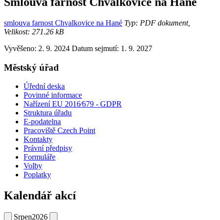
Smlouva farnost Chvalkovice na Hané
smlouva farnost Chvalkovice na Hané
Typ: PDF dokument,
Velikost: 271.26 kB
Vyvěšeno: 2. 9. 2024
Datum sejmutí: 1. 9. 2027
Městský úřad
Úřední deska
Povinné informace
Nařízení EU 2016⁄679 - GDPR
Struktura úřadu
E-podatelna
Pracoviště Czech Point
Kontakty
Právní předpisy
Formuláře
Volby
Poplatky
Kalendář akcí
Srpen
2026