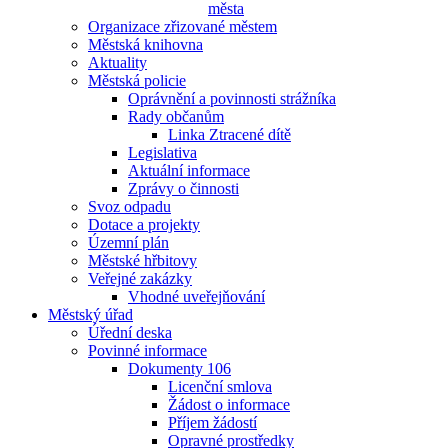
města
Organizace zřizované městem
Městská knihovna
Aktuality
Městská policie
Oprávnění a povinnosti strážníka
Rady občanům
Linka Ztracené dítě
Legislativa
Aktuální informace
Zprávy o činnosti
Svoz odpadu
Dotace a projekty
Územní plán
Městské hřbitovy
Veřejné zakázky
Vhodné uveřejňování
Městský úřad
Úřední deska
Povinné informace
Dokumenty 106
Licenční smlova
Žádost o informace
Příjem žádostí
Opravné prostředky