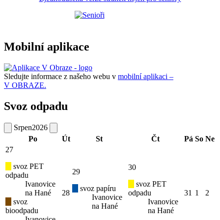
Mobilní aplikace
Sledujte informace z našeho webu v
mobilní aplikaci –
V OBRAZE.
Svoz odpadu
Srpen
2026
Po
Út
St
Čt
Pá
So
Ne
27
svoz PET
30
29
odpadu
Ivanovice
svoz PET
svoz papíru
na Hané
28
odpadu
31
1
2
Ivanovice
svoz
Ivanovice
na Hané
bioodpadu
na Hané
Ivanovice