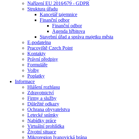
Nařízení EU 2016⁄679 - GDPR
Struktura úřadu
Kancelář tajemnice
Finanční odbor
Finanční odbor
Agenda hřbitova
Stavební úřad a správa majetku města
E-podatelna
Pracoviště Czech Point
Kontakty
Právní předpisy
Formuláře
Volby
Poplatky
Informace
Hlášení rozhlasu
Zdravotnictví
Firmy a služby
Důležité odkazy
Ochrana obyvatelstva
Letecké snímky
Nabídky práce
Virtuální prohlídka
Životní situace
Mikroregion Ivanovická brána