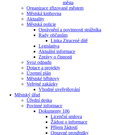
města
Organizace zřizované městem
Městská knihovna
Aktuality
Městská policie
Oprávnění a povinnosti strážníka
Rady občanům
Linka Ztracené dítě
Legislativa
Aktuální informace
Zprávy o činnosti
Svoz odpadu
Dotace a projekty
Územní plán
Městské hřbitovy
Veřejné zakázky
Vhodné uveřejňování
Městský úřad
Úřední deska
Povinné informace
Dokumenty 106
Licenční smlova
Žádost o informace
Příjem žádostí
Opravné prostředky