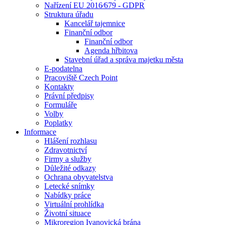
Nařízení EU 2016⁄679 - GDPR
Struktura úřadu
Kancelář tajemnice
Finanční odbor
Finanční odbor
Agenda hřbitova
Stavební úřad a správa majetku města
E-podatelna
Pracoviště Czech Point
Kontakty
Právní předpisy
Formuláře
Volby
Poplatky
Informace
Hlášení rozhlasu
Zdravotnictví
Firmy a služby
Důležité odkazy
Ochrana obyvatelstva
Letecké snímky
Nabídky práce
Virtuální prohlídka
Životní situace
Mikroregion Ivanovická brána