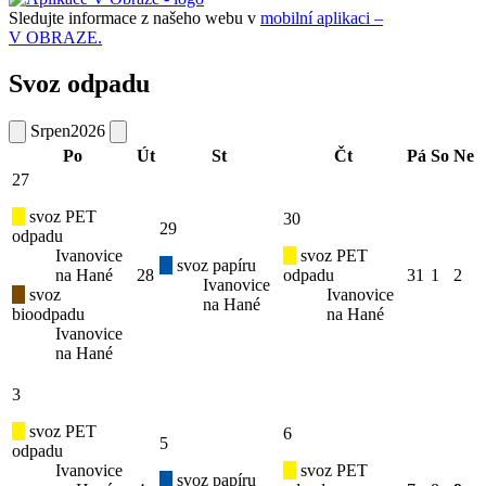
Sledujte informace z našeho webu v
mobilní aplikaci –
V OBRAZE.
Svoz odpadu
Srpen
2026
Po
Út
St
Čt
Pá
So
Ne
27
svoz PET
30
29
odpadu
Ivanovice
svoz PET
svoz papíru
na Hané
28
odpadu
31
1
2
Ivanovice
svoz
Ivanovice
na Hané
bioodpadu
na Hané
Ivanovice
na Hané
3
svoz PET
6
5
odpadu
Ivanovice
svoz PET
svoz papíru