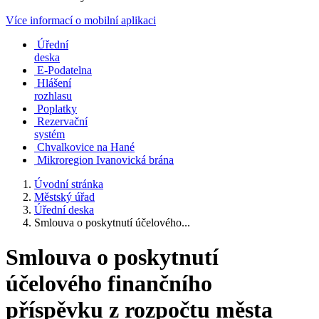
Více informací o mobilní aplikaci
Úřední
deska
E-Podatelna
Hlášení
rozhlasu
Poplatky
Rezervační
systém
Chvalkovice na Hané
Mikroregion Ivanovická brána
Úvodní stránka
Městský úřad
Úřední deska
Smlouva o poskytnutí účelového...
Smlouva o poskytnutí
účelového finančního
příspěvku z rozpočtu města