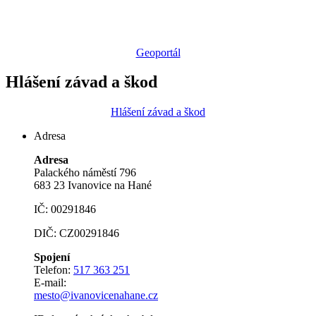
Geoportál
Hlášení závad a škod
Hlášení závad a škod
Adresa
Adresa
Palackého náměstí 796
683 23 Ivanovice na Hané
IČ: 00291846
DIČ: CZ00291846
Spojení
Telefon:
517 363 251
E-mail:
mesto@ivanovicenahane.cz