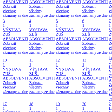
ABSOLVENTI
ABSOLVENTI
ABSOLVENTI
ABSOLVENTI
A
Zobrazit
Zobrazit
Zobrazit
Zobrazit
Z
všechny
všechny
všechny
všechny
v
záznamy ze dne
záznamy ze dne
záznamy ze dne
záznamy ze dne
z
3
4
5
6
7
1
1
1
1
1
VÝSTAVA
VÝSTAVA
VÝSTAVA
VÝSTAVA
V
ZUŠ -
ZUŠ -
ZUŠ -
ZUŠ -
Z
ABSOLVENTI
ABSOLVENTI
ABSOLVENTI
ABSOLVENTI
A
Zobrazit
Zobrazit
Zobrazit
Zobrazit
Z
všechny
všechny
všechny
všechny
v
záznamy ze dne
záznamy ze dne
záznamy ze dne
záznamy ze dne
z
1
10
11
12
13
2
1
1
1
1
L
VÝSTAVA
VÝSTAVA
VÝSTAVA
VÝSTAVA
V
ZUŠ -
ZUŠ -
ZUŠ -
ZUŠ -
Z
ABSOLVENTI
ABSOLVENTI
ABSOLVENTI
ABSOLVENTI
A
Zobrazit
Zobrazit
Zobrazit
Zobrazit
Z
všechny
všechny
všechny
všechny
v
záznamy ze dne
záznamy ze dne
záznamy ze dne
záznamy ze dne
z
2
17
18
19
20
2
1
1
1
1
L