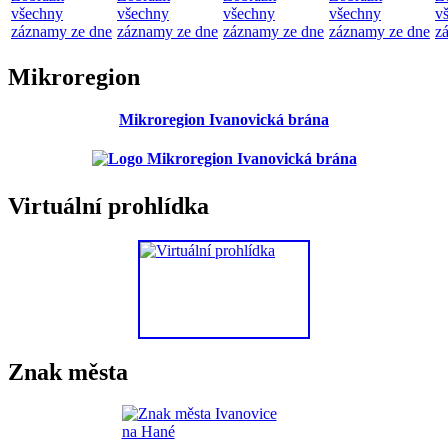
všechny
všechny
všechny
všechny
v
záznamy ze dne
záznamy ze dne
záznamy ze dne
záznamy ze dne
z
Mikroregion
Mikroregion Ivanovická brána
Virtuální prohlídka
Znak města