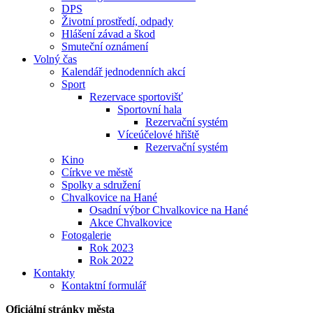
DPS
Životní prostředí, odpady
Hlášení závad a škod
Smuteční oznámení
Volný čas
Kalendář jednodenních akcí
Sport
Rezervace sportovišť
Sportovní hala
Rezervační systém
Víceúčelové hřiště
Rezervační systém
Kino
Církve ve městě
Spolky a sdružení
Chvalkovice na Hané
Osadní výbor Chvalkovice na Hané
Akce Chvalkovice
Fotogalerie
Rok 2023
Rok 2022
Kontakty
Kontaktní formulář
Oficiální stránky města