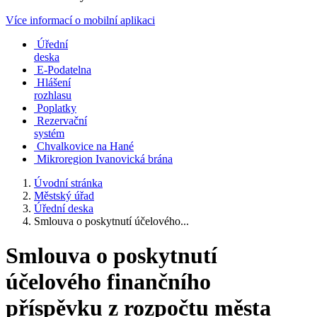
Více informací o mobilní aplikaci
Úřední
deska
E-Podatelna
Hlášení
rozhlasu
Poplatky
Rezervační
systém
Chvalkovice na Hané
Mikroregion Ivanovická brána
Úvodní stránka
Městský úřad
Úřední deska
Smlouva o poskytnutí účelového...
Smlouva o poskytnutí
účelového finančního
příspěvku z rozpočtu města