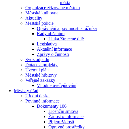
města
Organizace zřizované městem
Městská knihovna
Aktuality
Městská policie
Oprávnění a povinnosti strážníka
Rady občanům
Linka Ztracené dítě
Legislativa
Aktuální informace
Zprávy o činnosti
Svoz odpadu
Dotace a projekty
Územní plán
Městské hřbitovy
Veřejné zakázky
Vhodné uveřejňování
Městský úřad
Úřední deska
Povinné informace
Dokumenty 106
Licenční smlova
Žádost o informace
Příjem žádostí
Opravné prostředky