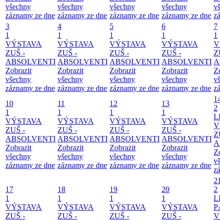
všechny
všechny
všechny
všechny
v
záznamy ze dne
záznamy ze dne
záznamy ze dne
záznamy ze dne
z
3
4
5
6
7
1
1
1
1
1
VÝSTAVA
VÝSTAVA
VÝSTAVA
VÝSTAVA
V
ZUŠ -
ZUŠ -
ZUŠ -
ZUŠ -
Z
ABSOLVENTI
ABSOLVENTI
ABSOLVENTI
ABSOLVENTI
A
Zobrazit
Zobrazit
Zobrazit
Zobrazit
Z
všechny
všechny
všechny
všechny
v
záznamy ze dne
záznamy ze dne
záznamy ze dne
záznamy ze dne
z
1
10
11
12
13
2
1
1
1
1
L
VÝSTAVA
VÝSTAVA
VÝSTAVA
VÝSTAVA
V
ZUŠ -
ZUŠ -
ZUŠ -
ZUŠ -
Z
ABSOLVENTI
ABSOLVENTI
ABSOLVENTI
ABSOLVENTI
A
Zobrazit
Zobrazit
Zobrazit
Zobrazit
Z
všechny
všechny
všechny
všechny
v
záznamy ze dne
záznamy ze dne
záznamy ze dne
záznamy ze dne
z
2
17
18
19
20
2
1
1
1
1
L
VÝSTAVA
VÝSTAVA
VÝSTAVA
VÝSTAVA
P
ZUŠ -
ZUŠ -
ZUŠ -
ZUŠ -
V