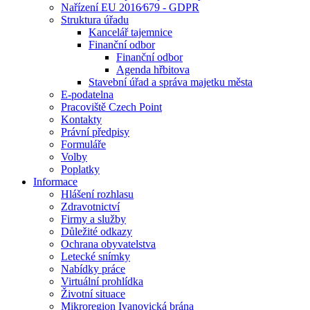
Nařízení EU 2016⁄679 - GDPR
Struktura úřadu
Kancelář tajemnice
Finanční odbor
Finanční odbor
Agenda hřbitova
Stavební úřad a správa majetku města
E-podatelna
Pracoviště Czech Point
Kontakty
Právní předpisy
Formuláře
Volby
Poplatky
Informace
Hlášení rozhlasu
Zdravotnictví
Firmy a služby
Důležité odkazy
Ochrana obyvatelstva
Letecké snímky
Nabídky práce
Virtuální prohlídka
Životní situace
Mikroregion Ivanovická brána