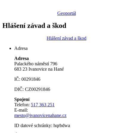
Geoportál
Hlášení závad a škod
Hlášení závad a škod
Adresa
Adresa
Palackého náměstí 796
683 23 Ivanovice na Hané
IČ: 00291846
DIČ: CZ00291846
Spojení
Telefon:
517 363 251
E-mail:
mesto@ivanovicenahane.cz
ID datové schránky: hqrbdwa