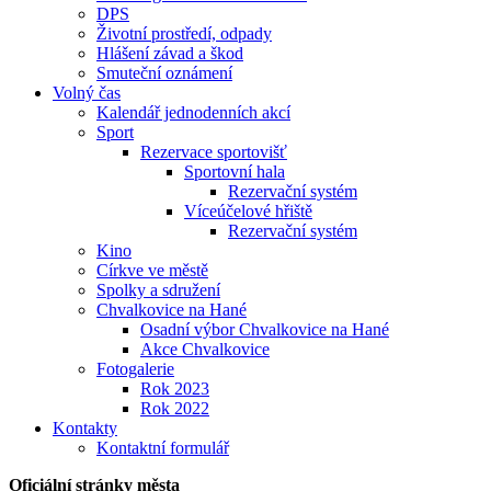
DPS
Životní prostředí, odpady
Hlášení závad a škod
Smuteční oznámení
Volný čas
Kalendář jednodenních akcí
Sport
Rezervace sportovišť
Sportovní hala
Rezervační systém
Víceúčelové hřiště
Rezervační systém
Kino
Církve ve městě
Spolky a sdružení
Chvalkovice na Hané
Osadní výbor Chvalkovice na Hané
Akce Chvalkovice
Fotogalerie
Rok 2023
Rok 2022
Kontakty
Kontaktní formulář
Oficiální stránky města