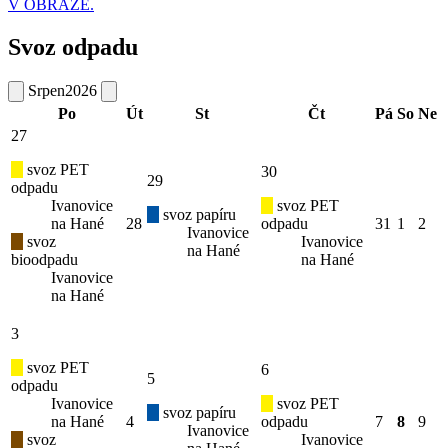
V OBRAZE.
Svoz odpadu
Srpen
2026
Po
Út
St
Čt
Pá
So
Ne
27
svoz PET
30
29
odpadu
Ivanovice
svoz PET
svoz papíru
na Hané
28
odpadu
31
1
2
Ivanovice
svoz
Ivanovice
na Hané
bioodpadu
na Hané
Ivanovice
na Hané
3
svoz PET
6
5
odpadu
Ivanovice
svoz PET
svoz papíru
na Hané
4
odpadu
7
8
9
Ivanovice
svoz
Ivanovice