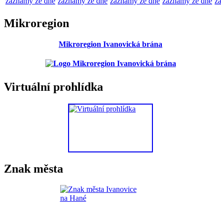
záznamy ze dne
záznamy ze dne
záznamy ze dne
záznamy ze dne
z
Mikroregion
Mikroregion Ivanovická brána
Virtuální prohlídka
Znak města