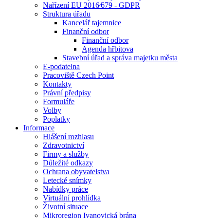
Nařízení EU 2016⁄679 - GDPR
Struktura úřadu
Kancelář tajemnice
Finanční odbor
Finanční odbor
Agenda hřbitova
Stavební úřad a správa majetku města
E-podatelna
Pracoviště Czech Point
Kontakty
Právní předpisy
Formuláře
Volby
Poplatky
Informace
Hlášení rozhlasu
Zdravotnictví
Firmy a služby
Důležité odkazy
Ochrana obyvatelstva
Letecké snímky
Nabídky práce
Virtuální prohlídka
Životní situace
Mikroregion Ivanovická brána