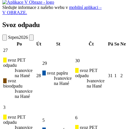
Sledujte informace z našeho webu v
mobilní aplikaci –
V OBRAZE.
Svoz odpadu
Srpen
2026
Po
Út
St
Čt
Pá
So
Ne
27
svoz PET
30
29
odpadu
Ivanovice
svoz PET
svoz papíru
na Hané
28
odpadu
31
1
2
Ivanovice
svoz
Ivanovice
na Hané
bioodpadu
na Hané
Ivanovice
na Hané
3
svoz PET
6
5
odpadu
Ivanovice
svoz PET