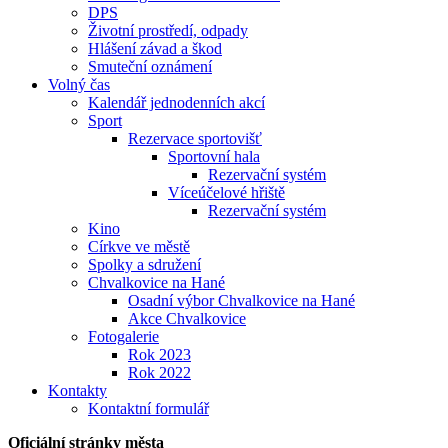
DPS
Životní prostředí, odpady
Hlášení závad a škod
Smuteční oznámení
Volný čas
Kalendář jednodenních akcí
Sport
Rezervace sportovišť
Sportovní hala
Rezervační systém
Víceúčelové hřiště
Rezervační systém
Kino
Církve ve městě
Spolky a sdružení
Chvalkovice na Hané
Osadní výbor Chvalkovice na Hané
Akce Chvalkovice
Fotogalerie
Rok 2023
Rok 2022
Kontakty
Kontaktní formulář
Oficiální stránky města