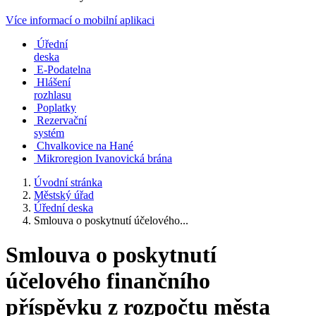
Více informací o mobilní aplikaci
Úřední
deska
E-Podatelna
Hlášení
rozhlasu
Poplatky
Rezervační
systém
Chvalkovice na Hané
Mikroregion Ivanovická brána
Úvodní stránka
Městský úřad
Úřední deska
Smlouva o poskytnutí účelového...
Smlouva o poskytnutí
účelového finančního
příspěvku z rozpočtu města