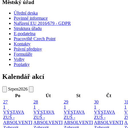
Městský úřad
Úřední deska
Povinné informace
Nařízení EU 2016⁄679 - GDPR
Struktura úřadu
E-podatelna
Pracoviště Czech Point
Kontakty
Právní předpisy
Formuláře
Volby
Poplatky
Kalendář akcí
Srpen
2026
Po
Út
St
Čt
27
28
29
30
3
1
1
1
1
1
VÝSTAVA
VÝSTAVA
VÝSTAVA
VÝSTAVA
V
ZUŠ -
ZUŠ -
ZUŠ -
ZUŠ -
Z
ABSOLVENTI
ABSOLVENTI
ABSOLVENTI
ABSOLVENTI
A
Zobrazit
Zobrazit
Zobrazit
Zobrazit
Z