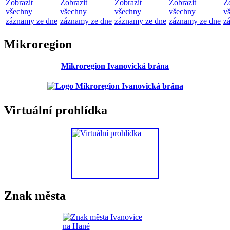
Zobrazit
Zobrazit
Zobrazit
Zobrazit
Z
všechny
všechny
všechny
všechny
v
záznamy ze dne
záznamy ze dne
záznamy ze dne
záznamy ze dne
z
Mikroregion
Mikroregion Ivanovická brána
Virtuální prohlídka
Znak města