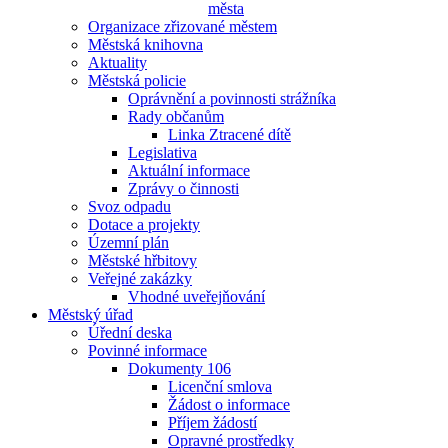
města
Organizace zřizované městem
Městská knihovna
Aktuality
Městská policie
Oprávnění a povinnosti strážníka
Rady občanům
Linka Ztracené dítě
Legislativa
Aktuální informace
Zprávy o činnosti
Svoz odpadu
Dotace a projekty
Územní plán
Městské hřbitovy
Veřejné zakázky
Vhodné uveřejňování
Městský úřad
Úřední deska
Povinné informace
Dokumenty 106
Licenční smlova
Žádost o informace
Příjem žádostí
Opravné prostředky