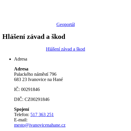
Geoportál
Hlášení závad a škod
Hlášení závad a škod
Adresa
Adresa
Palackého náměstí 796
683 23 Ivanovice na Hané
IČ: 00291846
DIČ: CZ00291846
Spojení
Telefon:
517 363 251
E-mail:
mesto@ivanovicenahane.cz