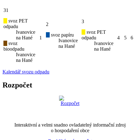
31
svoz PET
3
2
odpadu
Ivanovice
svoz PET
svoz papíru
na Hané
1
odpadu
4
5
6
Ivanovice
svoz
Ivanovice
na Hané
bioodpadu
na Hané
Ivanovice
na Hané
Kalendář svozu odpadu
Rozpočet
Interaktivní a velmi snadno ovladatelný informační zdroj
o hospodaření obce