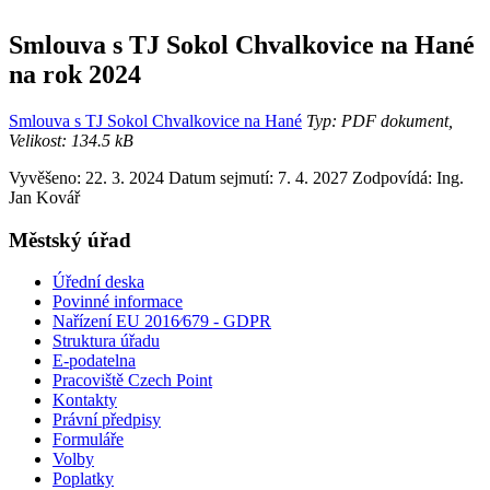
Smlouva s TJ Sokol Chvalkovice na Hané
na rok 2024
Smlouva s TJ Sokol Chvalkovice na Hané
Typ: PDF dokument,
Velikost: 134.5 kB
Vyvěšeno: 22. 3. 2024
Datum sejmutí: 7. 4. 2027
Zodpovídá:
Ing.
Jan Kovář
Městský úřad
Úřední deska
Povinné informace
Nařízení EU 2016⁄679 - GDPR
Struktura úřadu
E-podatelna
Pracoviště Czech Point
Kontakty
Právní předpisy
Formuláře
Volby
Poplatky