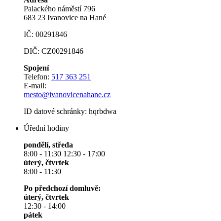
Palackého náměstí 796
683 23 Ivanovice na Hané
IČ: 00291846
DIČ: CZ00291846
Spojení
Telefon:
517 363 251
E-mail:
mesto@ivanovicenahane.cz
ID datové schránky: hqrbdwa
Úřední hodiny
pondělí, středa
8:00 - 11:30 12:30 - 17:00
úterý, čtvrtek
8:00 - 11:30
Po předchozí domluvě:
úterý, čtvrtek
12:30 - 14:00
pátek