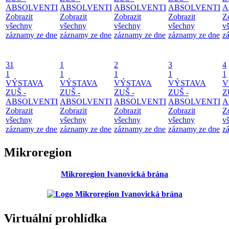
ABSOLVENTI
ABSOLVENTI
ABSOLVENTI
ABSOLVENTI
A
Zobrazit
Zobrazit
Zobrazit
Zobrazit
Z
všechny
všechny
všechny
všechny
v
záznamy ze dne
záznamy ze dne
záznamy ze dne
záznamy ze dne
z
31
1
2
3
4
1
1
1
1
1
VÝSTAVA
VÝSTAVA
VÝSTAVA
VÝSTAVA
V
ZUŠ -
ZUŠ -
ZUŠ -
ZUŠ -
Z
ABSOLVENTI
ABSOLVENTI
ABSOLVENTI
ABSOLVENTI
A
Zobrazit
Zobrazit
Zobrazit
Zobrazit
Z
všechny
všechny
všechny
všechny
v
záznamy ze dne
záznamy ze dne
záznamy ze dne
záznamy ze dne
z
Mikroregion
Mikroregion Ivanovická brána
Virtuální prohlídka