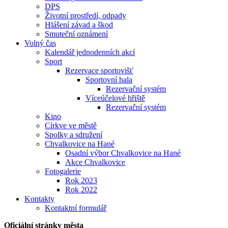
DPS
Životní prostředí, odpady
Hlášení závad a škod
Smuteční oznámení
Volný čas
Kalendář jednodenních akcí
Sport
Rezervace sportovišť
Sportovní hala
Rezervační systém
Víceúčelové hřiště
Rezervační systém
Kino
Církve ve městě
Spolky a sdružení
Chvalkovice na Hané
Osadní výbor Chvalkovice na Hané
Akce Chvalkovice
Fotogalerie
Rok 2023
Rok 2022
Kontakty
Kontaktní formulář
Oficiální stránky města