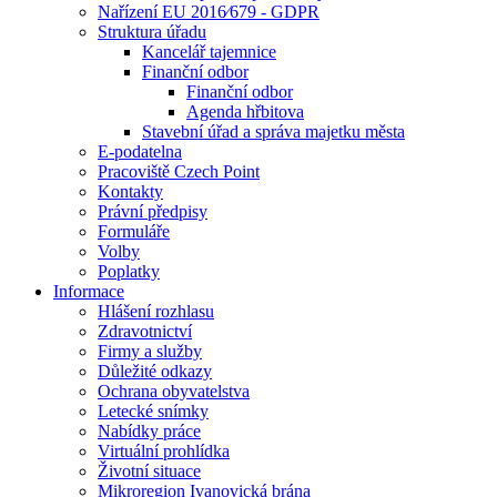
Nařízení EU 2016⁄679 - GDPR
Struktura úřadu
Kancelář tajemnice
Finanční odbor
Finanční odbor
Agenda hřbitova
Stavební úřad a správa majetku města
E-podatelna
Pracoviště Czech Point
Kontakty
Právní předpisy
Formuláře
Volby
Poplatky
Informace
Hlášení rozhlasu
Zdravotnictví
Firmy a služby
Důležité odkazy
Ochrana obyvatelstva
Letecké snímky
Nabídky práce
Virtuální prohlídka
Životní situace
Mikroregion Ivanovická brána