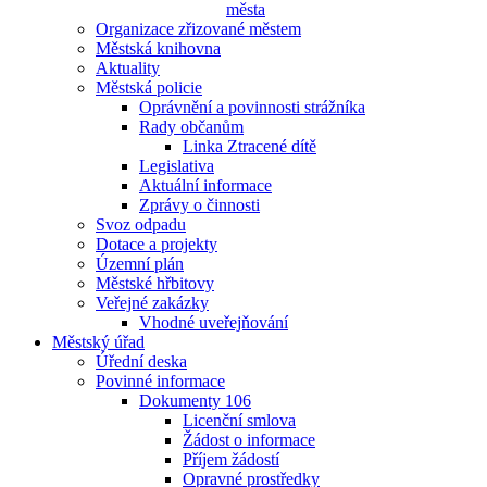
města
Organizace zřizované městem
Městská knihovna
Aktuality
Městská policie
Oprávnění a povinnosti strážníka
Rady občanům
Linka Ztracené dítě
Legislativa
Aktuální informace
Zprávy o činnosti
Svoz odpadu
Dotace a projekty
Územní plán
Městské hřbitovy
Veřejné zakázky
Vhodné uveřejňování
Městský úřad
Úřední deska
Povinné informace
Dokumenty 106
Licenční smlova
Žádost o informace
Příjem žádostí
Opravné prostředky