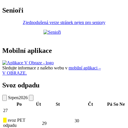
Senioři
Zjednodušená verze stránek nejen pro seniory
Mobilní aplikace
Sledujte informace z našeho webu v
mobilní aplikaci –
V OBRAZE.
Svoz odpadu
Srpen
2026
Po
Út
St
Čt
Pá
So
Ne
27
svoz PET
30
29
odpadu