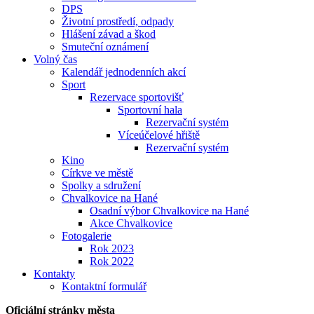
DPS
Životní prostředí, odpady
Hlášení závad a škod
Smuteční oznámení
Volný čas
Kalendář jednodenních akcí
Sport
Rezervace sportovišť
Sportovní hala
Rezervační systém
Víceúčelové hřiště
Rezervační systém
Kino
Církve ve městě
Spolky a sdružení
Chvalkovice na Hané
Osadní výbor Chvalkovice na Hané
Akce Chvalkovice
Fotogalerie
Rok 2023
Rok 2022
Kontakty
Kontaktní formulář
Oficiální stránky města