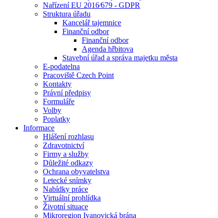
Nařízení EU 2016⁄679 - GDPR
Struktura úřadu
Kancelář tajemnice
Finanční odbor
Finanční odbor
Agenda hřbitova
Stavební úřad a správa majetku města
E-podatelna
Pracoviště Czech Point
Kontakty
Právní předpisy
Formuláře
Volby
Poplatky
Informace
Hlášení rozhlasu
Zdravotnictví
Firmy a služby
Důležité odkazy
Ochrana obyvatelstva
Letecké snímky
Nabídky práce
Virtuální prohlídka
Životní situace
Mikroregion Ivanovická brána