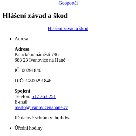
Geoportál
Hlášení závad a škod
Hlášení závad a škod
Adresa
Adresa
Palackého náměstí 796
683 23 Ivanovice na Hané
IČ: 00291846
DIČ: CZ00291846
Spojení
Telefon:
517 363 251
E-mail:
mesto@ivanovicenahane.cz
ID datové schránky: hqrbdwa
Úřední hodiny