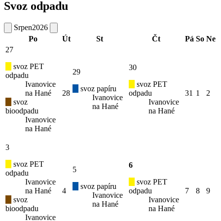
Svoz odpadu
Srpen
2026
Po
Út
St
Čt
Pá
So
Ne
27
svoz PET
30
29
odpadu
Ivanovice
svoz PET
svoz papíru
na Hané
28
odpadu
31
1
2
Ivanovice
svoz
Ivanovice
na Hané
bioodpadu
na Hané
Ivanovice
na Hané
3
svoz PET
6
5
odpadu
Ivanovice
svoz PET
svoz papíru
na Hané
4
odpadu
7
8
9
Ivanovice
svoz
Ivanovice
na Hané
bioodpadu
na Hané
Ivanovice