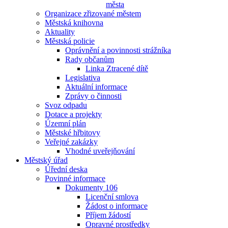
města
Organizace zřizované městem
Městská knihovna
Aktuality
Městská policie
Oprávnění a povinnosti strážníka
Rady občanům
Linka Ztracené dítě
Legislativa
Aktuální informace
Zprávy o činnosti
Svoz odpadu
Dotace a projekty
Územní plán
Městské hřbitovy
Veřejné zakázky
Vhodné uveřejňování
Městský úřad
Úřední deska
Povinné informace
Dokumenty 106
Licenční smlova
Žádost o informace
Příjem žádostí
Opravné prostředky