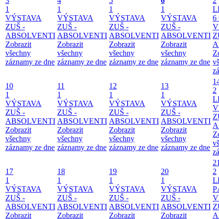
3
4
5
6
2
1
1
1
1
L
VÝSTAVA
VÝSTAVA
VÝSTAVA
VÝSTAVA
6
ZUŠ -
ZUŠ -
ZUŠ -
ZUŠ -
V
ABSOLVENTI
ABSOLVENTI
ABSOLVENTI
ABSOLVENTI
Z
Zobrazit
Zobrazit
Zobrazit
Zobrazit
A
všechny
všechny
všechny
všechny
Z
záznamy ze dne
záznamy ze dne
záznamy ze dne
záznamy ze dne
v
z
1
10
11
12
13
2
1
1
1
1
L
VÝSTAVA
VÝSTAVA
VÝSTAVA
VÝSTAVA
V
ZUŠ -
ZUŠ -
ZUŠ -
ZUŠ -
Z
ABSOLVENTI
ABSOLVENTI
ABSOLVENTI
ABSOLVENTI
A
Zobrazit
Zobrazit
Zobrazit
Zobrazit
Z
všechny
všechny
všechny
všechny
v
záznamy ze dne
záznamy ze dne
záznamy ze dne
záznamy ze dne
z
2
17
18
19
20
2
1
1
1
1
L
VÝSTAVA
VÝSTAVA
VÝSTAVA
VÝSTAVA
P
ZUŠ -
ZUŠ -
ZUŠ -
ZUŠ -
V
ABSOLVENTI
ABSOLVENTI
ABSOLVENTI
ABSOLVENTI
Z
Zobrazit
Zobrazit
Zobrazit
Zobrazit
A