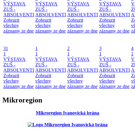
VÝSTAVA
VÝSTAVA
VÝSTAVA
VÝSTAVA
V
ZUŠ -
ZUŠ -
ZUŠ -
ZUŠ -
Z
ABSOLVENTI
ABSOLVENTI
ABSOLVENTI
ABSOLVENTI
A
Zobrazit
Zobrazit
Zobrazit
Zobrazit
Z
všechny
všechny
všechny
všechny
v
záznamy ze dne
záznamy ze dne
záznamy ze dne
záznamy ze dne
z
31
1
2
3
4
1
1
1
1
1
VÝSTAVA
VÝSTAVA
VÝSTAVA
VÝSTAVA
V
ZUŠ -
ZUŠ -
ZUŠ -
ZUŠ -
Z
ABSOLVENTI
ABSOLVENTI
ABSOLVENTI
ABSOLVENTI
A
Zobrazit
Zobrazit
Zobrazit
Zobrazit
Z
všechny
všechny
všechny
všechny
v
záznamy ze dne
záznamy ze dne
záznamy ze dne
záznamy ze dne
z
Mikroregion
Mikroregion Ivanovická brána