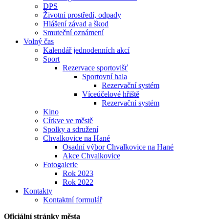
DPS
Životní prostředí, odpady
Hlášení závad a škod
Smuteční oznámení
Volný čas
Kalendář jednodenních akcí
Sport
Rezervace sportovišť
Sportovní hala
Rezervační systém
Víceúčelové hřiště
Rezervační systém
Kino
Církve ve městě
Spolky a sdružení
Chvalkovice na Hané
Osadní výbor Chvalkovice na Hané
Akce Chvalkovice
Fotogalerie
Rok 2023
Rok 2022
Kontakty
Kontaktní formulář
Oficiální stránky města