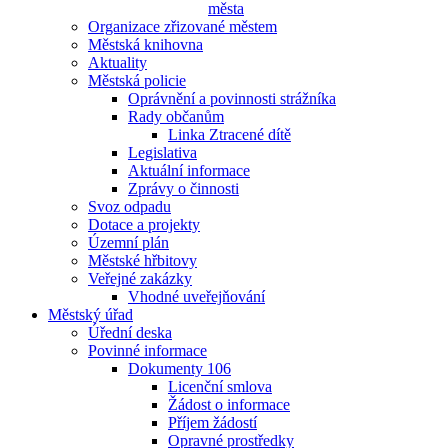
města
Organizace zřizované městem
Městská knihovna
Aktuality
Městská policie
Oprávnění a povinnosti strážníka
Rady občanům
Linka Ztracené dítě
Legislativa
Aktuální informace
Zprávy o činnosti
Svoz odpadu
Dotace a projekty
Územní plán
Městské hřbitovy
Veřejné zakázky
Vhodné uveřejňování
Městský úřad
Úřední deska
Povinné informace
Dokumenty 106
Licenční smlova
Žádost o informace
Příjem žádostí
Opravné prostředky