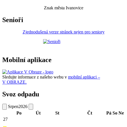
Znak města Ivanovice
Senioři
Zjednodušená verze stránek nejen pro seniory
Mobilní aplikace
Sledujte informace z našeho webu v
mobilní aplikaci –
V OBRAZE.
Svoz odpadu
Srpen
2026
Po
Út
St
Čt
Pá
So
Ne
27