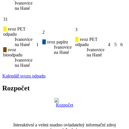
Ivanovice
na Hané
31
svoz PET
3
2
odpadu
Ivanovice
svoz PET
svoz papíru
na Hané
1
odpadu
4
5
6
Ivanovice
svoz
Ivanovice
na Hané
bioodpadu
na Hané
Ivanovice
na Hané
Kalendář svozu odpadu
Rozpočet
Interaktivní a velmi snadno ovladatelný informační zdroj