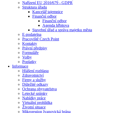
Nařízení EU 2016⁄679 - GDPR
Struktura úřadu
Kancelář tajemnice
Finanční odbor
Finanční odbor
Agenda hřbitova
Stavební úřad a správa majetku města
E-podatelna
Pracoviště Czech Point
Kontakty
Právní předpisy
Formuláře
Volby
Poplatky
Informace
Hlášení rozhlasu
Zdravotnictví
Firmy a služby
Důležité odkazy
Ochrana obyvatelstva
Letecké snímky
Nabídky práce
Virtuální prohlídka
Životní situace
Mikroregion Ivanovická brána