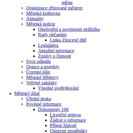
města
Organizace zřizované městem
Městská knihovna
Aktuality
Městská policie
Oprávnění a povinnosti strážníka
Rady občanům
Linka Ztracené dítě
Legislativa
Aktuální informace
Zprávy o činnosti
Svoz odpadu
Dotace a projekty
Územní plán
Městské hřbitovy
Veřejné zakázky
Vhodné uveřejňování
Městský úřad
Úřední deska
Povinné informace
Dokumenty 106
Licenční smlova
Žádost o informace
Příjem žádostí
Opravné prostředky