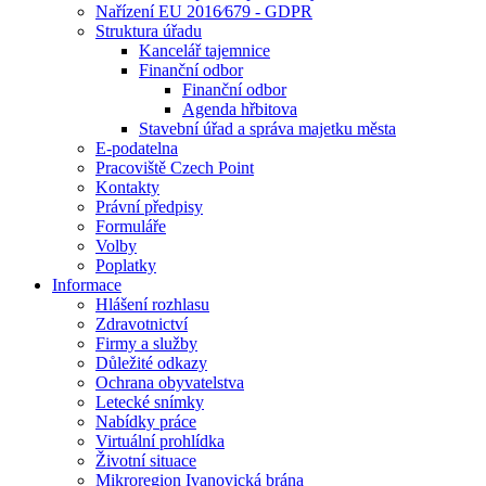
Nařízení EU 2016⁄679 - GDPR
Struktura úřadu
Kancelář tajemnice
Finanční odbor
Finanční odbor
Agenda hřbitova
Stavební úřad a správa majetku města
E-podatelna
Pracoviště Czech Point
Kontakty
Právní předpisy
Formuláře
Volby
Poplatky
Informace
Hlášení rozhlasu
Zdravotnictví
Firmy a služby
Důležité odkazy
Ochrana obyvatelstva
Letecké snímky
Nabídky práce
Virtuální prohlídka
Životní situace
Mikroregion Ivanovická brána