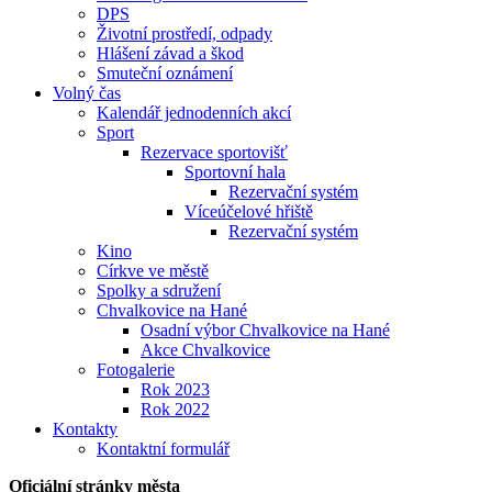
DPS
Životní prostředí, odpady
Hlášení závad a škod
Smuteční oznámení
Volný čas
Kalendář jednodenních akcí
Sport
Rezervace sportovišť
Sportovní hala
Rezervační systém
Víceúčelové hřiště
Rezervační systém
Kino
Církve ve městě
Spolky a sdružení
Chvalkovice na Hané
Osadní výbor Chvalkovice na Hané
Akce Chvalkovice
Fotogalerie
Rok 2023
Rok 2022
Kontakty
Kontaktní formulář
Oficiální stránky města