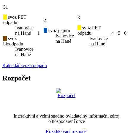
31
svoz PET
3
2
odpadu
Ivanovice
svoz PET
svoz papíru
na Hané
1
odpadu
4
5
6
Ivanovice
svoz
Ivanovice
na Hané
bioodpadu
na Hané
Ivanovice
na Hané
Kalendář svozu odpadu
Rozpočet
Interaktivní a velmi snadno ovladatelný informační zdroj
o hospodaření obce
Rozklikávací rozpočet