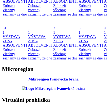
ABSOLVENTI
ABSOLVENTI
ABSOLVENTI
ABSOLVENTI
A
Zobrazit
Zobrazit
Zobrazit
Zobrazit
Z
všechny
všechny
všechny
všechny
v
záznamy ze dne
záznamy ze dne
záznamy ze dne
záznamy ze dne
z
31
1
2
3
4
1
1
1
1
1
VÝSTAVA
VÝSTAVA
VÝSTAVA
VÝSTAVA
V
ZUŠ -
ZUŠ -
ZUŠ -
ZUŠ -
Z
ABSOLVENTI
ABSOLVENTI
ABSOLVENTI
ABSOLVENTI
A
Zobrazit
Zobrazit
Zobrazit
Zobrazit
Z
všechny
všechny
všechny
všechny
v
záznamy ze dne
záznamy ze dne
záznamy ze dne
záznamy ze dne
z
Mikroregion
Mikroregion Ivanovická brána
Virtuální prohlídka