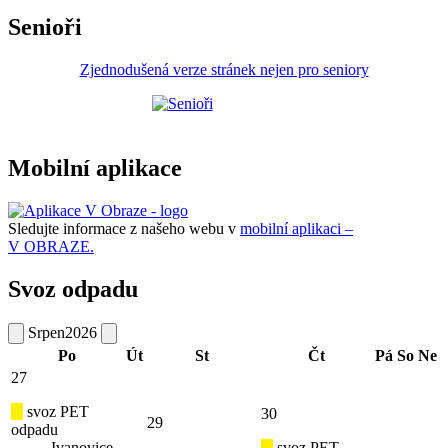
Senioři
Zjednodušená verze stránek nejen pro seniory
Mobilní aplikace
Sledujte informace z našeho webu v
mobilní aplikaci –
V OBRAZE.
Svoz odpadu
Srpen
2026
Po
Út
St
Čt
Pá
So
Ne
27
svoz PET
30
29
odpadu
Ivanovice
svoz PET