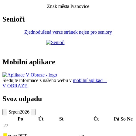
Znak města Ivanovice
Senioři
Zjednodušená verze stránek nejen pro seniory
Mobilní aplikace
Sledujte informace z našeho webu v
mobilní aplikaci –
V OBRAZE.
Svoz odpadu
Srpen
2026
Po
Út
St
Čt
Pá
So
Ne
27
svoz PET