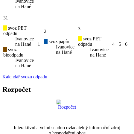
Ivanovice
na Hané
31
svoz PET
3
2
odpadu
Ivanovice
svoz PET
svoz papíru
na Hané
1
odpadu
4
5
6
Ivanovice
svoz
Ivanovice
na Hané
bioodpadu
na Hané
Ivanovice
na Hané
Kalendář svozu odpadu
Rozpočet
Interaktivní a velmi snadno ovladatelný informační zdroj
o hospodaření obce