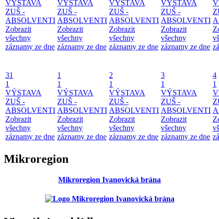
VÝSTAVA
VÝSTAVA
VÝSTAVA
VÝSTAVA
V
ZUŠ -
ZUŠ -
ZUŠ -
ZUŠ -
Z
ABSOLVENTI
ABSOLVENTI
ABSOLVENTI
ABSOLVENTI
A
Zobrazit
Zobrazit
Zobrazit
Zobrazit
Z
všechny
všechny
všechny
všechny
v
záznamy ze dne
záznamy ze dne
záznamy ze dne
záznamy ze dne
z
31
1
2
3
4
1
1
1
1
1
VÝSTAVA
VÝSTAVA
VÝSTAVA
VÝSTAVA
V
ZUŠ -
ZUŠ -
ZUŠ -
ZUŠ -
Z
ABSOLVENTI
ABSOLVENTI
ABSOLVENTI
ABSOLVENTI
A
Zobrazit
Zobrazit
Zobrazit
Zobrazit
Z
všechny
všechny
všechny
všechny
v
záznamy ze dne
záznamy ze dne
záznamy ze dne
záznamy ze dne
z
Mikroregion
Mikroregion Ivanovická brána