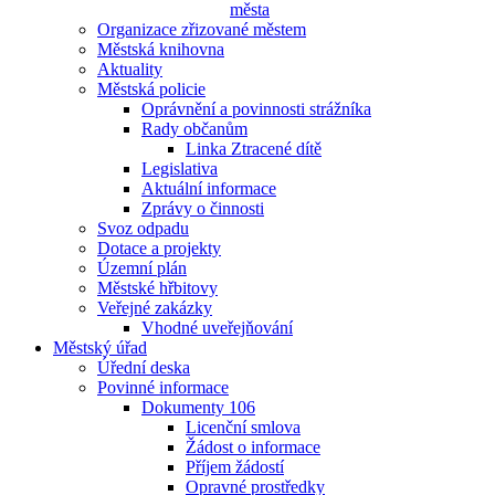
města
Organizace zřizované městem
Městská knihovna
Aktuality
Městská policie
Oprávnění a povinnosti strážníka
Rady občanům
Linka Ztracené dítě
Legislativa
Aktuální informace
Zprávy o činnosti
Svoz odpadu
Dotace a projekty
Územní plán
Městské hřbitovy
Veřejné zakázky
Vhodné uveřejňování
Městský úřad
Úřední deska
Povinné informace
Dokumenty 106
Licenční smlova
Žádost o informace
Příjem žádostí
Opravné prostředky