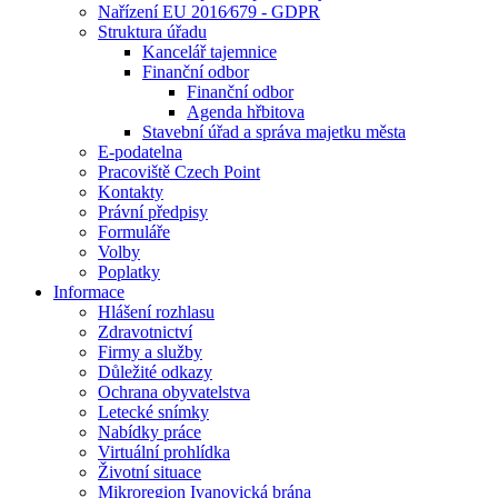
Nařízení EU 2016⁄679 - GDPR
Struktura úřadu
Kancelář tajemnice
Finanční odbor
Finanční odbor
Agenda hřbitova
Stavební úřad a správa majetku města
E-podatelna
Pracoviště Czech Point
Kontakty
Právní předpisy
Formuláře
Volby
Poplatky
Informace
Hlášení rozhlasu
Zdravotnictví
Firmy a služby
Důležité odkazy
Ochrana obyvatelstva
Letecké snímky
Nabídky práce
Virtuální prohlídka
Životní situace
Mikroregion Ivanovická brána