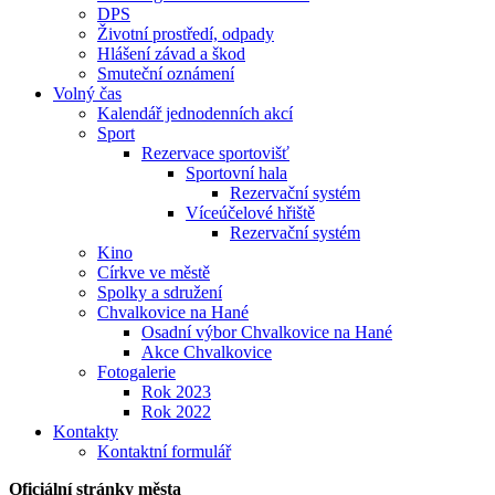
DPS
Životní prostředí, odpady
Hlášení závad a škod
Smuteční oznámení
Volný čas
Kalendář jednodenních akcí
Sport
Rezervace sportovišť
Sportovní hala
Rezervační systém
Víceúčelové hřiště
Rezervační systém
Kino
Církve ve městě
Spolky a sdružení
Chvalkovice na Hané
Osadní výbor Chvalkovice na Hané
Akce Chvalkovice
Fotogalerie
Rok 2023
Rok 2022
Kontakty
Kontaktní formulář
Oficiální stránky města