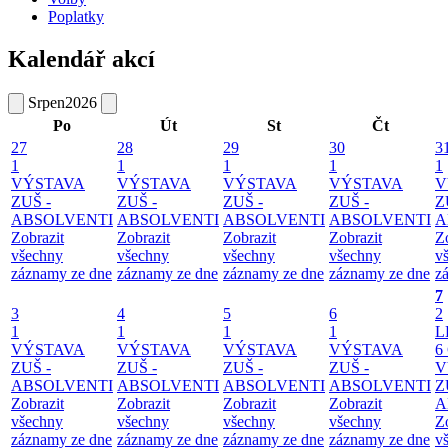
Poplatky
Kalendář akcí
Srpen
2026
Po
Út
St
Čt
27
28
29
30
3
1
1
1
1
1
VÝSTAVA
VÝSTAVA
VÝSTAVA
VÝSTAVA
V
ZUŠ -
ZUŠ -
ZUŠ -
ZUŠ -
Z
ABSOLVENTI
ABSOLVENTI
ABSOLVENTI
ABSOLVENTI
A
Zobrazit
Zobrazit
Zobrazit
Zobrazit
Z
všechny
všechny
všechny
všechny
v
záznamy ze dne
záznamy ze dne
záznamy ze dne
záznamy ze dne
z
7
3
4
5
6
2
1
1
1
1
L
VÝSTAVA
VÝSTAVA
VÝSTAVA
VÝSTAVA
6
ZUŠ -
ZUŠ -
ZUŠ -
ZUŠ -
V
ABSOLVENTI
ABSOLVENTI
ABSOLVENTI
ABSOLVENTI
Z
Zobrazit
Zobrazit
Zobrazit
Zobrazit
A
všechny
všechny
všechny
všechny
Z
záznamy ze dne
záznamy ze dne
záznamy ze dne
záznamy ze dne
v