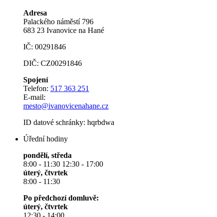
Adresa
Palackého náměstí 796
683 23 Ivanovice na Hané
IČ: 00291846
DIČ: CZ00291846
Spojení
Telefon:
517 363 251
E-mail:
mesto@ivanovicenahane.cz
ID datové schránky: hqrbdwa
Úřední hodiny
pondělí, středa
8:00 - 11:30 12:30 - 17:00
úterý, čtvrtek
8:00 - 11:30
Po předchozí domluvě:
úterý, čtvrtek
12:30 - 14:00