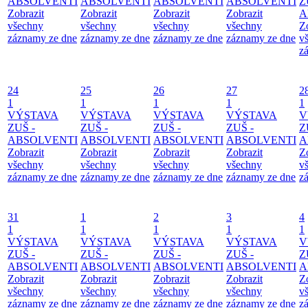
ABSOLVENTI
ABSOLVENTI
ABSOLVENTI
ABSOLVENTI
Z
Zobrazit
Zobrazit
Zobrazit
Zobrazit
A
všechny
všechny
všechny
všechny
Z
záznamy ze dne
záznamy ze dne
záznamy ze dne
záznamy ze dne
v
z
24
25
26
27
2
1
1
1
1
1
VÝSTAVA
VÝSTAVA
VÝSTAVA
VÝSTAVA
V
ZUŠ -
ZUŠ -
ZUŠ -
ZUŠ -
Z
ABSOLVENTI
ABSOLVENTI
ABSOLVENTI
ABSOLVENTI
A
Zobrazit
Zobrazit
Zobrazit
Zobrazit
Z
všechny
všechny
všechny
všechny
v
záznamy ze dne
záznamy ze dne
záznamy ze dne
záznamy ze dne
z
31
1
2
3
4
1
1
1
1
1
VÝSTAVA
VÝSTAVA
VÝSTAVA
VÝSTAVA
V
ZUŠ -
ZUŠ -
ZUŠ -
ZUŠ -
Z
ABSOLVENTI
ABSOLVENTI
ABSOLVENTI
ABSOLVENTI
A
Zobrazit
Zobrazit
Zobrazit
Zobrazit
Z
všechny
všechny
všechny
všechny
v
záznamy ze dne
záznamy ze dne
záznamy ze dne
záznamy ze dne
z