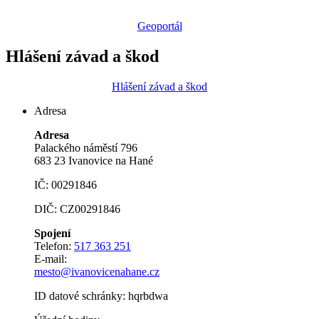
Geoportál
Hlášení závad a škod
Hlášení závad a škod
Adresa
Adresa
Palackého náměstí 796
683 23 Ivanovice na Hané
IČ: 00291846
DIČ: CZ00291846
Spojení
Telefon:
517 363 251
E-mail:
mesto@ivanovicenahane.cz
ID datové schránky: hqrbdwa