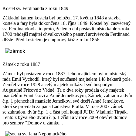
Kostel sv. Ferdinanda z roku 1849
Základní kámen kostela byl položen 17. května 1848 a stavba
kostela a fary byla dokončena 18. října 1849. Kostel byl zasvěcený
sv. Ferdinandovi a to proto, že tento dal postavit místo kaple z roku
1700 tehdejší majitel chvalkovského panství arcivévoda Ferdinand
dÉste. Před kostelem je empírový kříž z roku 1856.
Zámek z roku 1887
Zámek byl postaven v roce 1887. Jeho majitelem byl ministerský
rada Emil Vychodil, který byl současně majitelem 148 hektarů pole.
Zemřel v roce 1928 a celý majetek odkázal své hospodyni
Augustíně Fricové z Vídně. Ta o dva roky prodala celý majetek
manželům Františkovi a Anně Jemelkovým, Zámek, zahradu a dvůr
č.p. 1 přenechali manželé Jemelkovi své dceři Anně Jemelkové,
která se provdala za pana Ladislava Pfaffa. V roce 2007 zámek
se zahradou, dvůr č.p. 1 a část polí koupil JUDr. Vladimír Tirpák.
Tento z bývalého dvoru č.p. 1 zřídil a v roce 2009 otevřel domov
pro seniory "Domov u zámku".