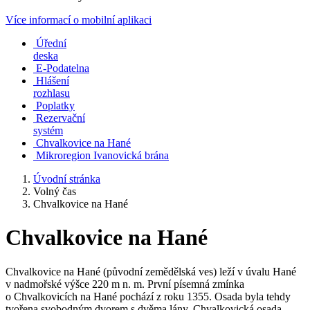
Více informací o mobilní aplikaci
Úřední
deska
E-Podatelna
Hlášení
rozhlasu
Poplatky
Rezervační
systém
Chvalkovice na Hané
Mikroregion Ivanovická brána
Úvodní stránka
Volný čas
Chvalkovice na Hané
Chvalkovice na Hané
Chvalkovice na Hané (původní zemědělská ves) leží v úvalu Hané
v nadmořské výšce 220 m n. m. První písemná zmínka
o Chvalkovicích na Hané pochází z roku 1355. Osada byla tehdy
tvořena svobodným dvorem s dvěma lány. Chvalkovická osada