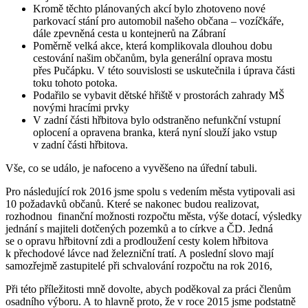
Kromě těchto plánovaných akcí bylo zhotoveno nové
parkovací stání pro automobil našeho občana – vozíčkáře,
dále zpevněná cesta u kontejnerů na Zábraní
Poměrně velká akce, která komplikovala dlouhou dobu
cestování našim občanům, byla generální oprava mostu
přes Pučápku. V této souvislosti se uskutečnila i úprava části
toku tohoto potoka.
Podařilo se vybavit dětské hřiště v prostorách zahrady MŠ
novými hracími prvky
V zadní části hřbitova bylo odstraněno nefunkční vstupní
oplocení a opravena branka, která nyní slouží jako vstup
v zadní části hřbitova.
Vše, co se událo, je nafoceno a vyvěšeno na úřední tabuli.
Pro následující rok 2016 jsme spolu s vedením města vytipovali asi
10 požadavků občanů. Které se nakonec budou realizovat,
rozhodnou finanční možnosti rozpočtu města, výše dotací, výsledky
jednání s majiteli dotčených pozemků a to církve a ČD. Jedná
se o opravu hřbitovní zdi a prodloužení cesty kolem hřbitova
k přechodové lávce nad železniční tratí. A poslední slovo mají
samozřejmě zastupitelé při schvalování rozpočtu na rok 2016,
Při této příležitosti mně dovolte, abych poděkoval za práci členům
osadního výboru. A to hlavně proto, že v roce 2015 jsme podstatně