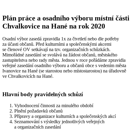
Plán práce a osadního výboru místní části
Chvalkovice na Hané na rok 2020
Osadní výbor zasedá zpravidla 1x za čtvrtletí nebo dle potřeby
za účasti občanů. Před kulturními a společenskými akcemi
se členové OV setkávají na tzv. organizačních schůzkách.
Mimořádné zasedání se svolává na žádost občanů, městského
zastupitelstva nebo rady města. Jednou v roce pořádáme zpravidla
veřejné zasedání osadního výboru a občanů obce s vedením města
Ivanovice na Hané (se starostou nebo místostarostou) na úřadovně
ve Chvalkovicích na Hané.
Hlavní body pravidelných schůzí
Vyhodnocení činnosti za minulého období
Plnění požadavků občanů
Přípravy a organizace kulturních a společenských akcí
Seznamování s výsledky jednotlivých veřejných
a organizačních zasedání