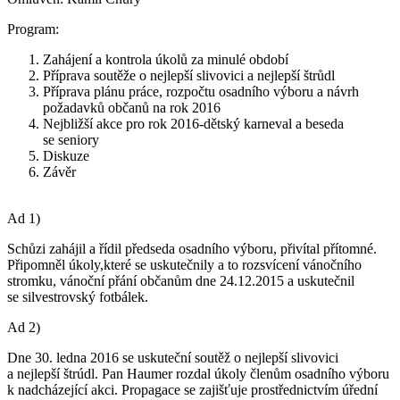
Program:
Zahájení a kontrola úkolů za minulé období
Příprava soutěže o nejlepší slivovici a nejlepší štrůdl
Příprava plánu práce, rozpočtu osadního výboru a návrh
požadavků občanů na rok 2016
Nejbližší akce pro rok 2016-dětský karneval a beseda
se seniory
Diskuze
Závěr
Ad 1)
Schůzi zahájil a řídil předseda osadního výboru, přivítal přítomné.
Připomněl úkoly,které se uskutečnily a to rozsvícení vánočního
stromku, vánoční přání občanům dne 24.12.2015 a uskutečnil
se silvestrovský fotbálek.
Ad 2)
Dne 30. ledna 2016 se uskuteční soutěž o nejlepší slivovici
a nejlepší štrúdl. Pan Haumer rozdal úkoly členům osadního výboru
k nadcházející akci. Propagace se zajišťuje prostřednictvím úřední