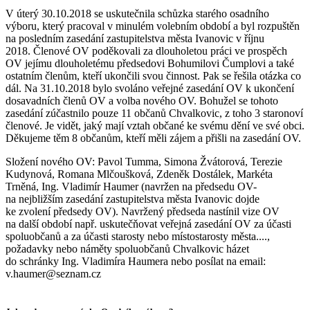
V úterý 30.10.2018 se uskutečnila schůzka starého osadního
výboru, který pracoval v minulém volebním období a byl rozpuštěn
na posledním zasedání zastupitelstva města Ivanovic v říjnu
2018. Členové OV poděkovali za dlouholetou práci ve prospěch
OV jejímu dlouholetému předsedovi Bohumilovi Čumplovi a také
ostatním členům, kteří ukončili svou činnost. Pak se řešila otázka co
dál. Na 31.10.2018 bylo svoláno veřejné zasedání OV k ukončení
dosavadních členů OV a volba nového OV. Bohužel se tohoto
zasedání zúčastnilo pouze 11 občanů Chvalkovic, z toho 3 staronoví
členové. Je vidět, jaký mají vztah občané ke svému dění ve své obci.
Děkujeme těm 8 občanům, kteří měli zájem a přišli na zasedání OV.
Složení nového OV: Pavol Tumma, Simona Žvátorová, Terezie
Kudynová, Romana Mlčoušková, Zdeněk Dostálek, Markéta
Trněná, Ing. Vladimír Haumer (navržen na předsedu OV-
na nejbližším zasedání zastupitelstva města Ivanovic dojde
ke zvolení předsedy OV). Navržený předseda nastínil vize OV
na další období např. uskutečňovat veřejná zasedání OV za účasti
spoluobčanů a za účasti starosty nebo místostarosty města....,
požadavky nebo náměty spoluobčanů Chvalkovic házet
do schránky Ing. Vladimíra Haumera nebo posílat na email:
v.haumer@seznam.cz