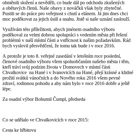
obměnili složení a nevěděli, co bude dál po odchodu zkušených
a obětavých členů. Naše obavy z nováčků však byly zbytečné.
Pustili se do práce pro veřejnost s chutí a elánem. Já jim dnes chci
moc poděkovat za jejich úsilí a snahu. Jistě si naše uznání zaslouží.
Využívám této příležitosti, abych jménem osadního výboru
poděkoval za velmi dobrou spolupráci s vedením města při řešení
problémů v naší místní části a vstřícnost k našim požadavkům. Rád
bych vyslovil přesvědčení, že tomu tak bude i v roce 2016.
A protože je toto 8. veřejné zasedání v letošním roce poslední,
členové osadního výboru všem spoluobčanům našeho města i těm,
kteří tráví svůj podzim života v Domovech v místní části
Chvalkovice na Hané i v Ivanovicích na Hané, přejí krásné a klidné
prožití svátků vánočních a do Nového roku 2016 všem pevné
zdraví, rodinnou pohodu a aby nám bylo v roce 2016 dobře a ještě
lépe.
Za osadní výbor Bohumil Čumpl, předseda
Co se udělalo ve Chvalkovicích v roce 2015:
Cesta ke hřbitovu