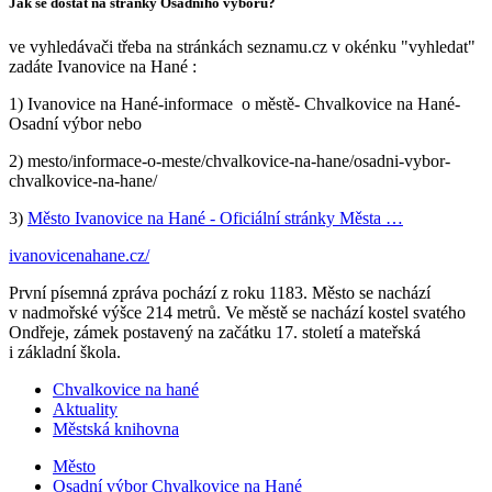
Jak se dostat na stránky Osadního výboru?
ve vyhledávači třeba na stránkách seznamu.cz v okénku "vyhledat"
zadáte Ivanovice na Hané :
1) Ivanovice na Hané-informace o městě- Chvalkovice na Hané-
Osadní výbor nebo
2) mesto/informace-o-meste/chvalkovice-na-hane/osadni-vybor-
chvalkovice-na-hane/
3)
Město Ivanovice na Hané - Oficiální stránky Města …
ivanovicenahane.cz/
První písemná zpráva pochází z roku 1183. Město se nachází
v nadmořské výšce 214 metrů. Ve městě se nachází kostel svatého
Ondřeje, zámek postavený
na
začátku 17. století a mateřská
i základní škola.
Chvalkovice na
hané
Aktuality
Městská knihovna
Město
Osadní výbor Chvalkovice na
Hané