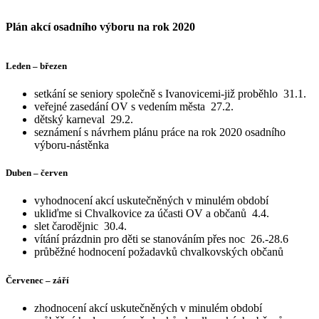
Plán akcí osadního výboru na rok 2020
Leden – březen
setkání se seniory společně s Ivanovicemi-již proběhlo 31.1.
veřejné zasedání OV s vedením města 27.2.
dětský karneval 29.2.
seznámení s návrhem plánu práce na rok 2020 osadního
výboru-nástěnka
Duben – červen
vyhodnocení akcí uskutečněných v minulém období
ukliďme si Chvalkovice za účasti OV a občanů 4.4.
slet čarodějnic 30.4.
vítání prázdnin pro děti se stanováním přes noc 26.-28.6
průběžné hodnocení požadavků chvalkovských občanů
Červenec – září
zhodnocení akcí uskutečněných v minulém období