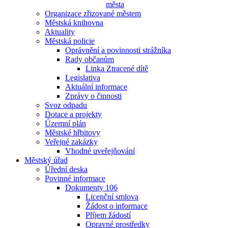
města
Organizace zřizované městem
Městská knihovna
Aktuality
Městská policie
Oprávnění a povinnosti strážníka
Rady občanům
Linka Ztracené dítě
Legislativa
Aktuální informace
Zprávy o činnosti
Svoz odpadu
Dotace a projekty
Územní plán
Městské hřbitovy
Veřejné zakázky
Vhodné uveřejňování
Městský úřad
Úřední deska
Povinné informace
Dokumenty 106
Licenční smlova
Žádost o informace
Příjem žádostí
Opravné prostředky