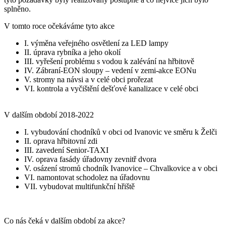
splněno.
V tomto roce očekáváme tyto akce
I. výměna veřejného osvětlení za LED lampy
II. úprava rybníka a jeho okolí
III. vyřešení problému s vodou k zalévání na hřbitově
IV. Zábraní-EON sloupy – vedení v zemi-akce EONu
V. stromy na návsi a v celé obci prořezat
VI. kontrola a vyčištění dešťové kanalizace v celé obci
V dalším období 2018-2022
I. vybudování chodníků v obci od Ivanovic ve směru k Želči
II. oprava hřbitovní zdi
III. zavedení Senior-TAXI
IV. oprava fasády úřadovny zevnitř dvora
V. osázení stromů chodník Ivanovice – Chvalkovice a v obci
VI. namontovat schodolez na úřadovnu
VII. vybudovat multifunkční hřiště
Co nás čeká v dalším období za akce?