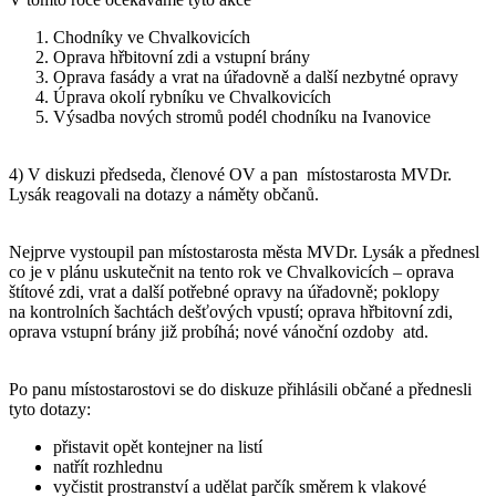
Chodníky ve Chvalkovicích
Oprava hřbitovní zdi a vstupní brány
Oprava fasády a vrat na úřadovně a další nezbytné opravy
Úprava okolí rybníku ve Chvalkovicích
Výsadba nových stromů podél chodníku na Ivanovice
4) V diskuzi předseda, členové OV a pan místostarosta MVDr.
Lysák reagovali na dotazy a náměty občanů.
Nejprve vystoupil pan místostarosta města MVDr. Lysák a přednesl
co je v plánu uskutečnit na tento rok ve Chvalkovicích – oprava
štítové zdi, vrat a další potřebné opravy na úřadovně; poklopy
na kontrolních šachtách dešťových vpustí; oprava hřbitovní zdi,
oprava vstupní brány již probíhá; nové vánoční ozdoby atd.
Po panu místostarostovi se do diskuze přihlásili občané a přednesli
tyto dotazy:
přistavit opět kontejner na listí
natřít rozhlednu
vyčistit prostranství a udělat parčík směrem k vlakové