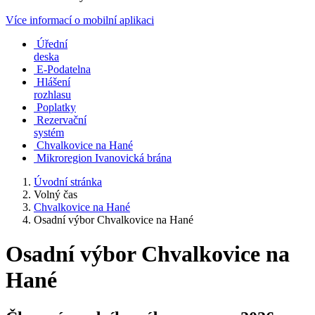
Více informací o mobilní aplikaci
Úřední
deska
E-Podatelna
Hlášení
rozhlasu
Poplatky
Rezervační
systém
Chvalkovice na Hané
Mikroregion Ivanovická brána
Úvodní stránka
Volný čas
Chvalkovice na Hané
Osadní výbor Chvalkovice na Hané
Osadní výbor Chvalkovice na
Hané