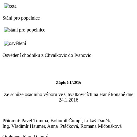
Stání pro popelnice
Osvětlení chodníku z Chvalkovic do Ivanovic
Zápis č.1/2016
Ze schůze osadního výboru ve Chvalkovicích na Hané konané dne
24.1.2016
Přítomni: Pavel Tumma, Bohumil Čumpl, Lukáš Daněk,
Ing. Vladimír Haumer, Anna Ptáčková, Romana Mlčoušková
Omluven: Kamil Churý