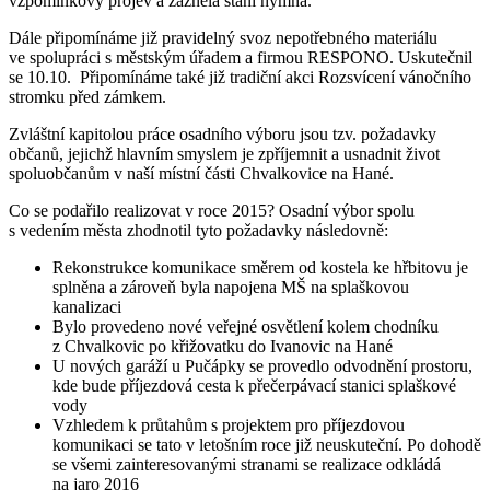
vzpomínkový projev a zazněla stání hymna.
Dále připomínáme již pravidelný svoz nepotřebného materiálu
ve spolupráci s městským úřadem a firmou RESPONO. Uskutečnil
se 10.10. Připomínáme také již tradiční akci Rozsvícení vánočního
stromku před zámkem.
Zvláštní kapitolou práce osadního výboru jsou tzv. požadavky
občanů, jejichž hlavním smyslem je zpříjemnit a usnadnit život
spoluobčanům v naší místní části Chvalkovice na Hané.
Co se podařilo realizovat v roce 2015? Osadní výbor spolu
s vedením města zhodnotil tyto požadavky následovně:
Rekonstrukce komunikace směrem od kostela ke hřbitovu je
splněna a zároveň byla napojena MŠ na splaškovou
kanalizaci
Bylo provedeno nové veřejné osvětlení kolem chodníku
z Chvalkovic po křižovatku do Ivanovic na Hané
U nových garáží u Pučápky se provedlo odvodnění prostoru,
kde bude příjezdová cesta k přečerpávací stanici splaškové
vody
Vzhledem k průtahům s projektem pro příjezdovou
komunikaci se tato v letošním roce již neuskuteční. Po dohodě
se všemi zainteresovanými stranami se realizace odkládá
na jaro 2016