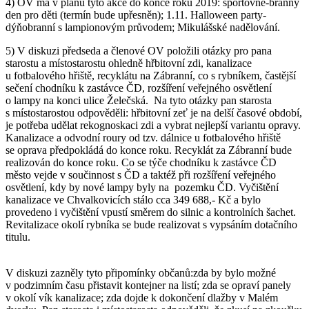
4) OV má v plánu tyto akce do konce roku 2019: sportovně-branný
den pro děti (termín bude upřesněn); 1.11. Halloween party-
dýňobranní s lampionovým průvodem; Mikulášské nadělování.
5) V diskuzi předseda a členové OV položili otázky pro pana
starostu a místostarostu ohledně hřbitovní zdi, kanalizace
u fotbalového hřiště, recyklátu na Zábranní, co s rybníkem, častější
sečení chodníku k zastávce ČD, rozšíření veřejného osvětlení
o lampy na konci ulice Želečská. Na tyto otázky pan starosta
s místostarostou odpověděli: hřbitovní zeť je na delší časové období,
je potřeba udělat rekognoskaci zdi a vybrat nejlepší variantu opravy.
Kanalizace a odvodní roury od tzv. dálnice u fotbalového hřiště
se oprava předpokládá do konce roku. Recyklát za Zábranní bude
realizován do konce roku. Co se týče chodníku k zastávce ČD
město vejde v součinnost s ČD a taktéž při rozšíření veřejného
osvětlení, kdy by nové lampy byly na pozemku ČD. Vyčištění
kanalizace ve Chvalkovicích stálo cca 349 688,- Kč a bylo
provedeno i vyčištění vpustí směrem do silnic a kontrolních šachet.
Revitalizace okolí rybníka se bude realizovat s vypsáním dotačního
titulu.
V diskuzi zazněly tyto připomínky občanů:zda by bylo možné
v podzimním času přistavit kontejner na listí; zda se opraví panely
v okolí vík kanalizace; zda dojde k dokončení dlažby v Malém