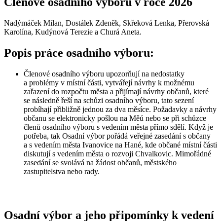
Členové osadního výboru v roce 2026
Nadýmáček Milan, Dostálek Zdeněk, Skřeková Lenka, Přerovská
Karolína, Kudýnová Terezie a Churá Aneta.
Popis práce osadního výboru:
Členové osadního výboru upozorňují na nedostatky
a problémy v místní části, vytvářejí návrhy k možnému
zařazení do rozpočtu města a přijímají návrhy občanů, které
se následně řeší na schůzi osadního výboru, tato sezení
probíhají přibližně jednou za dva měsíce. Požadavky a návrhy
občanu se elektronicky pošlou na Měú nebo se při schůzce
členů osadního výboru s vedením města přímo sdělí. Když je
potřeba, tak Osadní výbor pořádá veřejné zasedání s občany
a s vedením města Ivanovice na Hané, kde občané místní části
diskutují s vedením města o rozvoji Chvalkovic. Mimořádné
zasedání se svolává na žádost občanů, městského
zastupitelstva nebo rady.
Osadní výbor a jeho připomínky k vedení