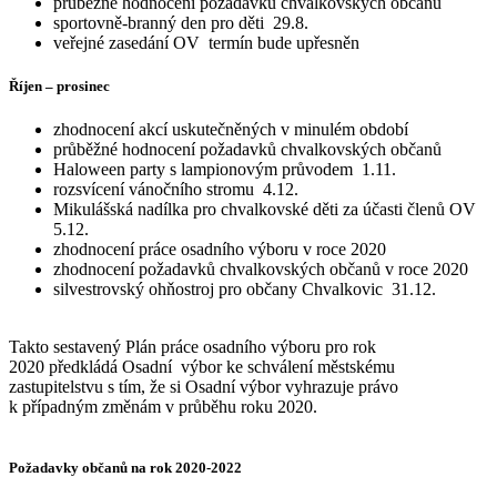
průběžné hodnocení požadavků chvalkovských občanů
sportovně-branný den pro děti 29.8.
veřejné zasedání OV termín bude upřesněn
Říjen – prosinec
zhodnocení akcí uskutečněných v minulém období
průběžné hodnocení požadavků chvalkovských občanů
Haloween party s lampionovým průvodem 1.11.
rozsvícení vánočního stromu 4.12.
Mikulášská nadílka pro chvalkovské děti za účasti členů OV
5.12.
zhodnocení práce osadního výboru v roce 2020
zhodnocení požadavků chvalkovských občanů v roce 2020
silvestrovský ohňostroj pro občany Chvalkovic 31.12.
Takto sestavený Plán práce osadního výboru pro rok
2020 předkládá Osadní výbor ke schválení městskému
zastupitelstvu s tím, že si Osadní výbor vyhrazuje právo
k případným změnám v průběhu roku 2020.
Požadavky občanů na rok 2020-2022