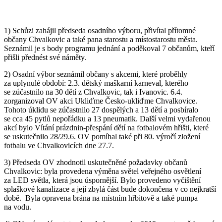
1) Schůzi zahájil předseda osadního výboru, přivítal přítomné
občany Chvalkovic a také pana starostu a místostarostu města.
Seznámil je s body programu jednání a poděkoval 7 občanům, kteří
přišli přednést své náměty.
2) Osadní výbor seznámil občany s akcemi, které proběhly
za uplynulé období: 2.3. dětský maškarní karneval, kterého
se zúčastnilo na 30 dětí z Chvalkovic, tak i Ivanovic. 6.4.
zorganizoval OV akci Ukliďme Česko-ukliďme Chvalkovice.
Tohoto úklidu se zúčastnilo 27 dospělých a 13 dětí a posbíralo
se cca 45 pytlů nepořádku a 13 pneumatik. Další velmi vydařenou
akcí bylo Vítání prázdnin-přespání dětí na fotbalovém hřišti, které
se uskutečnilo 28/29.6. OV pomíhal také při 80. výročí zložení
fotbalu ve Chvalkovicích dne 27.7.
3) Předseda OV zhodnotil uskutečněné požadavky občanů
Chvalkovic: byla provedena výměna světel veřejného osvětlení
za LED světla, která jsou úspornější. Bylo provedeno vyčištění
splaškové kanalizace a její zbylá část bude dokončena v co nejkratší
době. Byla opravena brána na místním hřbitově a také pumpa
na vodu.