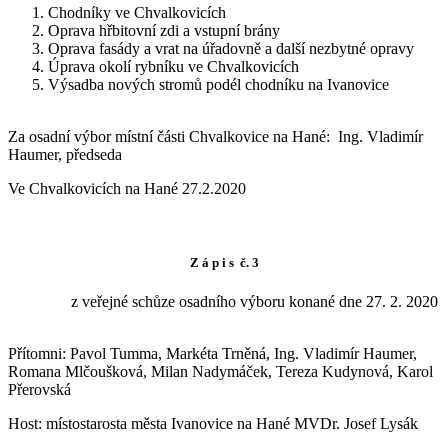
Chodníky ve Chvalkovicích
Oprava hřbitovní zdi a vstupní brány
Oprava fasády a vrat na úřadovně a další nezbytné opravy
Úprava okolí rybníku ve Chvalkovicích
Výsadba nových stromů podél chodníku na Ivanovice
Za osadní výbor místní části Chvalkovice na Hané: Ing. Vladimír
Haumer, předseda
Ve Chvalkovicích na Hané 27.2.2020
Z á p i s č. 3
z veřejné schůze osadního výboru konané dne 27. 2. 2020
Přítomni: Pavol Tumma, Markéta Trněná, Ing. Vladimír Haumer,
Romana Mlčoušková, Milan Nadymáček, Tereza Kudynová, Karol
Přerovská
Host: místostarosta města Ivanovice na Hané MVDr. Josef Lysák