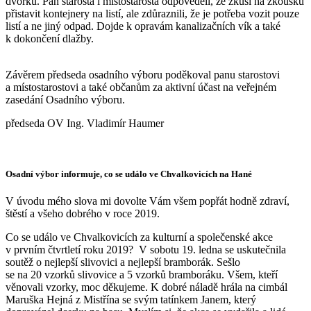
dvorku. Pan starosta i místostarosta odpověděli, že zkusí na zkoušku
přistavit kontejnery na listí, ale zdůraznili, že je potřeba vozit pouze
listí a ne jiný odpad. Dojde k opravám kanalizačních vík a také
k dokončení dlažby.
Závěrem předseda osadního výboru poděkoval panu starostovi
a místostarostovi a také občanům za aktivní účast na veřejném
zasedání Osadního výboru.
předseda OV Ing. Vladimír Haumer
Osadní výbor informuje, co se událo ve Chvalkovicích na Hané
V úvodu mého slova mi dovolte Vám všem popřát hodně zdraví,
štěstí a všeho dobrého v roce 2019.
Co se událo ve Chvalkovicích za kulturní a společenské akce
v prvním čtvrtletí roku 2019? V sobotu 19. ledna se uskutečnila
soutěž o nejlepší slivovici a nejlepší bramborák. Sešlo
se na 20 vzorků slivovice a 5 vzorků bramboráku. Všem, kteří
věnovali vzorky, moc děkujeme. K dobré náladě hrála na cimbál
Maruška Hejná z Mistřína se svým tatínkem Janem, který