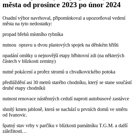
města od prosince 2023 po únor 2024
Osadní výbor navrhoval, připomínkoval a upozorňoval vedení
města na tyto nedostatky:
propad břehů místního rybníka
nutnou opravu u dvou plastových spojek na dětském hřišti
opadání omítky u nejnovější etapy hřbitovní zdi (na některých
částech v blízkosti zeminy)
nutné pokácení a prořez stromů u chvalkovického potoka
předláždění asi 30 metrů starého chodníku, který se stane součástí
druhé etapy chodníků
nutnost renovace nástěnných cedulí naproti autobusové zastávce
shnilý kmen jabloně, která se nachází u prvních domů ve směru
od Ivanovic.
špatný stav vrby v parčíku v blízkosti památníku T.G.M. a další
záležitosti…