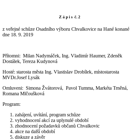
Z á p i s č. 2
z veřejné schůze Osadního výboru Chvalkovice na Hané konané
dne 18. 9. 2019
Přítomni: Milan Nadymáček, Ing. Vladimír Haumer, Zdeněk
Dostálek, Tereza Kudynová
Hosté: starosta města Ing. Vlastislav Drobílek, místostarosta
MVDr.Josef Lysák
Omluveni: Simona Žvátorová, Pavol Tumma, Markéta Trněná,
Romana Mlčoušková
Program:
zahájení, uvítání, program schůze
vyhodnocení akcí za uplynulé období
zhodnocení požadavků občanů Chvalkovic
akce na další období
diskuze a závěr