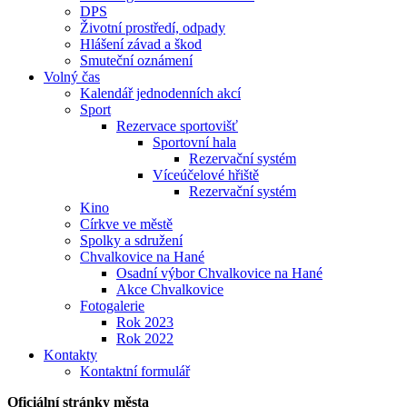
DPS
Životní prostředí, odpady
Hlášení závad a škod
Smuteční oznámení
Volný čas
Kalendář jednodenních akcí
Sport
Rezervace sportovišť
Sportovní hala
Rezervační systém
Víceúčelové hřiště
Rezervační systém
Kino
Církve ve městě
Spolky a sdružení
Chvalkovice na Hané
Osadní výbor Chvalkovice na Hané
Akce Chvalkovice
Fotogalerie
Rok 2023
Rok 2022
Kontakty
Kontaktní formulář
Oficiální stránky města