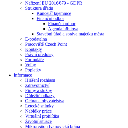
Nařízení EU 2016⁄679 - GDPR
Struktura úřadu
Kancelář tajemnice
Finanční odbor
Finanční odbor
Agenda hřbitova
Stavební úřad a správa majetku města
E-podatelna
Pracoviště Czech Point
Kontakty
Právní předpisy
Formuláře
Volby
Poplatky
Informace
Hlášení rozhlasu
Zdravotnictví
Firmy a služby
Důležité odkazy
Ochrana obyvatelstva
Letecké snímky
Nabídky práce
Virtuální prohlídka
Životní situace
Mikroregion Ivanovická brána