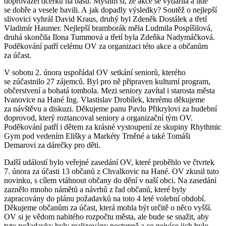
doprovázel dcerku na basu. Myslím si, že akce se vydařila a lidé
se dobře a vesele bavili. A jak dopadly výsledky? Soutěž o nejlepší
slivovici vyhrál David Kraus, druhý byl Zdeněk Dostálek a třetí
Vladimír Haumer. Nejlepší bramborák měla Ludmila Pospíšilová,
druhá skončila Ilona Tummová a třetí byla Zdeňka Nadymáčková.
Poděkování patří celému OV za organizaci této akce a občanům
za účast.
V sobotu 2. února uspořádal OV setkání seniorů, kterého
se zúčastnilo 27 zájemců. Byl pro ně připraven kulturní program,
občerstvení a bohatá tombola. Mezi seniory zavítal i starosta města
Ivanovice na Hané Ing. Vlastislav Drobílek, kterému děkujeme
za návštěvu a diskuzi. Děkujeme panu Pavlu Přikrylovi za hudební
doprovod, který roztancoval seniory a organizační tým OV.
Poděkování patří i dětem za krásné vystoupení ze skupiny Rhythmic
Gym pod vedením Elišky a Markéty Trněné a také Tomáši
Demarovi za dárečky pro děti.
Další událostí bylo veřejné zasedání OV, které proběhlo ve čtvrtek
7. února za účasti 13 občanů z Chvalkovic na Hané. OV zkusil tuto
novinku, s cílem vtáhnout občany do dění v naší obci. Na zasedání
zaznělo mnoho námětů a návrhů z řad občanů, které byly
zapracovány do plánu požadavků na toto 4 leté volební období.
Děkujeme občanům za účast, která mohla být určitě o něco vyšší.
OV si je vědom nabitého rozpočtu města, ale bude se snažit, aby
tyto požadavky byly realizovány postupně a co nejvíce jich bylo