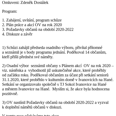
Omluveni: Zdeněk Dostálek
Program:
1. Zahájení, uvítání, program schůze
2. Plán práce a akcí OV na rok 2020
3. Požadavky občanů na období 2020-2022
4. Diskuze a závěr
1) Schůzi zahájil předseda osadního výboru, přivítal přítomné
a seznámil je s body programu jednání. Poděkoval 14 občanům,
kteří přišli přednést své náměty.
2) Osadní výbor seznámil občany s Plánem akcí OV na rok 2020 –
viz. nástěnka a vyhodnotil již uskutečněné akce, které proběhly
od začátku roku. Poděkoval občanům za účast při setkání seniorů
31.1.2020, které proběhlo v kulturním domě v Ivanovicích na Hané.
Setkání se organizovalo společně s TJ Sokol Ivanovice na Hané
a městem Ivanovice na Hané. Myslím si, že akce byla hodnocena
pozitivně.
3) OV nastínil Požadavky občanů na období 2020-2022 a vyzval
k doplnění námětů občanů v diskuzi.
V tomto roce očekáváme tyto akce