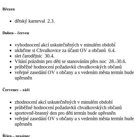
Březen
dětský karneval 2.3.
Duben – červen
vyhodnocení akcí uskutečněných v minulém období
ukliďme si Chvalkovice za účasti OV a občanů 6.4.
slet čarodějnic 30.4.
Vítání prázdnin pro děti se stanováním přes noc 28.-30.6.
průběžné hodnocení požadavků chvalkovských občanů
veřejné zasedání OV s občany a s vedením města termín bude
upřesněn
Červenec – září
zhodnocení akcí uskutečněných v minulém období
průběžné hodnocení požadavků chvalkovských občanů
sportovně-branný den pro děti termín bude upřesněn
veřejné zasedání OV s občany a s vedením města termín bude
upřesněn
Říjen – prosinec