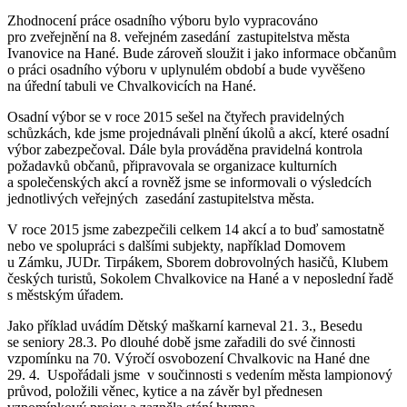
Zhodnocení práce osadního výboru bylo vypracováno
pro zveřejnění na 8. veřejném zasedání zastupitelstva města
Ivanovice na Hané. Bude zároveň sloužit i jako informace občanům
o práci osadního výboru v uplynulém období a bude vyvěšeno
na úřední tabuli ve Chvalkovicích na Hané.
Osadní výbor se v roce 2015 sešel na čtyřech pravidelných
schůzkách, kde jsme projednávali plnění úkolů a akcí, které osadní
výbor zabezpečoval. Dále byla prováděna pravidelná kontrola
požadavků občanů, připravovala se organizace kulturních
a společenských akcí a rovněž jsme se informovali o výsledcích
jednotlivých veřejných zasedání zastupitelstva města.
V roce 2015 jsme zabezpečili celkem 14 akcí a to buď samostatně
nebo ve spolupráci s dalšími subjekty, například Domovem
u Zámku, JUDr. Tirpákem, Sborem dobrovolných hasičů, Klubem
českých turistů, Sokolem Chvalkovice na Hané a v neposlední řadě
s městským úřadem.
Jako příklad uvádím Dětský maškarní karneval 21. 3., Besedu
se seniory 28.3. Po dlouhé době jsme zařadili do své činnosti
vzpomínku na 70. Výročí osvobození Chvalkovic na Hané dne
29. 4. Uspořádali jsme v součinnosti s vedením města lampionový
průvod, položili věnec, kytice a na závěr byl přednesen