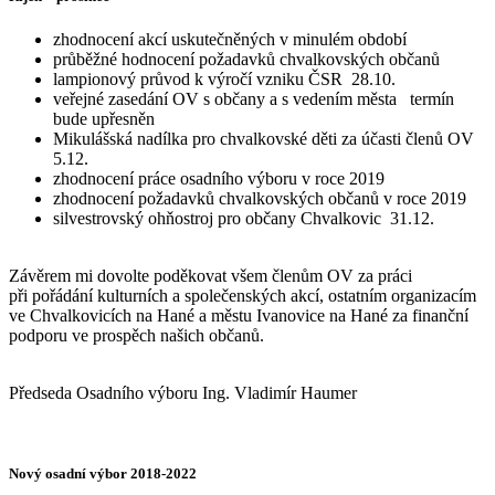
zhodnocení akcí uskutečněných v minulém období
průběžné hodnocení požadavků chvalkovských občanů
lampionový průvod k výročí vzniku ČSR 28.10.
veřejné zasedání OV s občany a s vedením města termín
bude upřesněn
Mikulášská nadílka pro chvalkovské děti za účasti členů OV
5.12.
zhodnocení práce osadního výboru v roce 2019
zhodnocení požadavků chvalkovských občanů v roce 2019
silvestrovský ohňostroj pro občany Chvalkovic 31.12.
Závěrem mi dovolte poděkovat všem členům OV za práci
při pořádání kulturních a společenských akcí, ostatním organizacím
ve Chvalkovicích na Hané a městu Ivanovice na Hané za finanční
podporu ve prospěch našich občanů.
Předseda Osadního výboru Ing. Vladimír Haumer
Nový osadní výbor 2018-2022