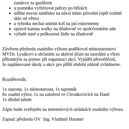
zastávce za garážemi
u pomníku vyfrézovat pařezy po břízách
udělat novou nástěnku na návsi místo původní (opět rozbité
sklo od větru)
u rybníka nechat umístit koš na psí exkrementy
opravit kamna wafky na úřadovně ve společenském sále
vyřadit staré a poškozené židle na úřadovně
Závěrem předseda osadního výboru poděkoval místostarostovi
MVDr. Lysákovi a občanům za aktivní účast na zasedání a všem
přítomným za pomoc při organizaci akcí. Vyjádřil přesvědčení,
že naplánované úkoly a akce pro příští období zdárně zvládneme.
Rozdělovník:
1x starosta, 1x místostarosta, 1x tajemník
8x osadní výbor, 1x na založení ve Chvalkovicích na Hané
1x úřední tabule
Zápis bude zveřejněn na internetových stránkách osadního výboru.
Zapsal: předseda OV Ing. Vladimír Haumer