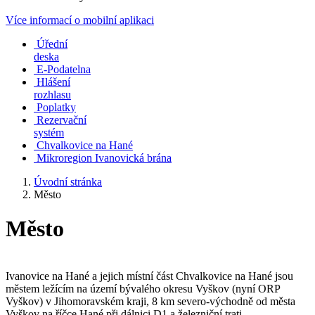
Více informací o mobilní aplikaci
Úřední
deska
E-Podatelna
Hlášení
rozhlasu
Poplatky
Rezervační
systém
Chvalkovice na Hané
Mikroregion Ivanovická brána
Úvodní stránka
Město
Město
Ivanovice na Hané a jejich místní část Chvalkovice na Hané jsou
městem ležícím na území bývalého okresu Vyškov (nyní ORP
Vyškov) v Jihomoravském kraji, 8 km severo-východně od města
Vyškov na říčce Hané při dálnici D1 a železniční trati