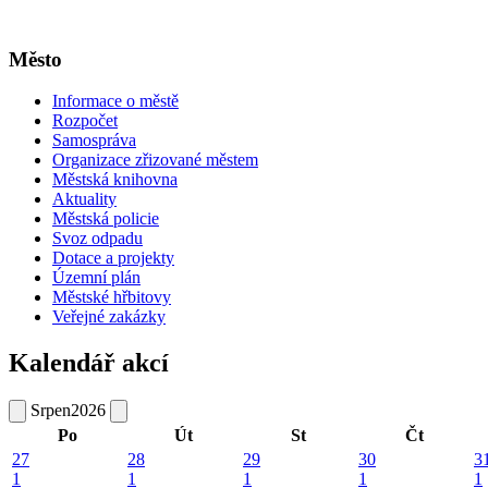
Město
Informace o městě
Rozpočet
Samospráva
Organizace zřizované městem
Městská knihovna
Aktuality
Městská policie
Svoz odpadu
Dotace a projekty
Územní plán
Městské hřbitovy
Veřejné zakázky
Kalendář akcí
Srpen
2026
Po
Út
St
Čt
27
28
29
30
3
1
1
1
1
1