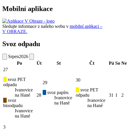
Mobilní aplikace
Sledujte informace z našeho webu v
mobilní aplikaci –
V OBRAZE.
Svoz odpadu
Srpen
2026
Po
Út
St
Čt
Pá
So
Ne
27
svoz PET
30
29
odpadu
Ivanovice
svoz PET
svoz papíru
na Hané
28
odpadu
31
1
2
Ivanovice
svoz
Ivanovice
na Hané
bioodpadu
na Hané
Ivanovice
na Hané
3