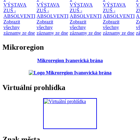
VÝSTAVA
VÝSTAVA
VÝSTAVA
VÝSTAVA
V
ZUŠ -
ZUŠ -
ZUŠ -
ZUŠ -
Z
ABSOLVENTI
ABSOLVENTI
ABSOLVENTI
ABSOLVENTI
A
Zobrazit
Zobrazit
Zobrazit
Zobrazit
Z
všechny
všechny
všechny
všechny
v
záznamy ze dne
záznamy ze dne
záznamy ze dne
záznamy ze dne
z
Mikroregion
Mikroregion Ivanovická brána
Virtuální prohlídka
Znak města