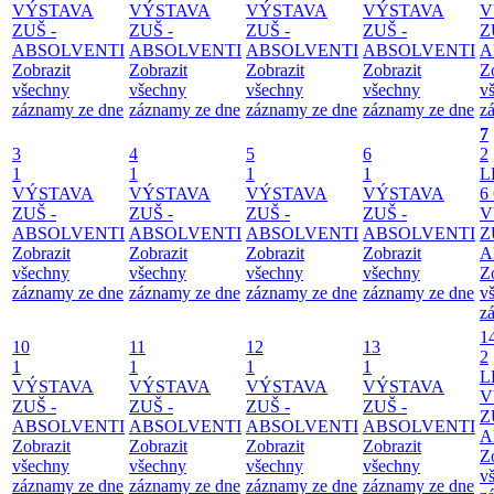
VÝSTAVA
VÝSTAVA
VÝSTAVA
VÝSTAVA
V
ZUŠ -
ZUŠ -
ZUŠ -
ZUŠ -
Z
ABSOLVENTI
ABSOLVENTI
ABSOLVENTI
ABSOLVENTI
A
Zobrazit
Zobrazit
Zobrazit
Zobrazit
Z
všechny
všechny
všechny
všechny
v
záznamy ze dne
záznamy ze dne
záznamy ze dne
záznamy ze dne
z
7
3
4
5
6
2
1
1
1
1
L
VÝSTAVA
VÝSTAVA
VÝSTAVA
VÝSTAVA
6
ZUŠ -
ZUŠ -
ZUŠ -
ZUŠ -
V
ABSOLVENTI
ABSOLVENTI
ABSOLVENTI
ABSOLVENTI
Z
Zobrazit
Zobrazit
Zobrazit
Zobrazit
A
všechny
všechny
všechny
všechny
Z
záznamy ze dne
záznamy ze dne
záznamy ze dne
záznamy ze dne
v
z
1
10
11
12
13
2
1
1
1
1
L
VÝSTAVA
VÝSTAVA
VÝSTAVA
VÝSTAVA
V
ZUŠ -
ZUŠ -
ZUŠ -
ZUŠ -
Z
ABSOLVENTI
ABSOLVENTI
ABSOLVENTI
ABSOLVENTI
A
Zobrazit
Zobrazit
Zobrazit
Zobrazit
Z
všechny
všechny
všechny
všechny
v
záznamy ze dne
záznamy ze dne
záznamy ze dne
záznamy ze dne