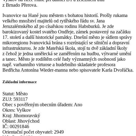
z Brnado Přerova.
Ivanovice na Hané jsou městem s bohatou historií. Prošly rukama
velkého množství majitelů od rytířského řádu sv. Jana
Jeruzalémského až po císařskou rodinu Habsburků. Je zde
barokizovaný kostel svatého Ondřeje, zámek postavený na začátku
17. století a další historické památky. Dnešní město je sídlem správy
mikroregionu Ivanovická brána s rozrůstající se silniční a dopravní
infrastrukturou. Je zde Mateřská škola, stojí tu dvě základní školy
z čehož je jedna umělecká se zaměřením na hudbu, výtvarné umění
a tanec. Město je rodištěm celé řady významných osobností jako
např. varhanního virtuose a hudebního skladatele profesora
Bedřicha Antonína Wieder-manna nebo spisovatele Karla Dvořáčka.
Základní informace
Statut: Město
ZUJ: 593117
Obec s pověřeným obecním úřadem: Ano
Okres: Vyškov
Kraj: Jihomoravský
Oblast: Jihovýchod
IČ: 00291846
Orientační počet obyvatel: 2949