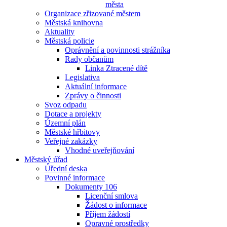
města
Organizace zřizované městem
Městská knihovna
Aktuality
Městská policie
Oprávnění a povinnosti strážníka
Rady občanům
Linka Ztracené dítě
Legislativa
Aktuální informace
Zprávy o činnosti
Svoz odpadu
Dotace a projekty
Územní plán
Městské hřbitovy
Veřejné zakázky
Vhodné uveřejňování
Městský úřad
Úřední deska
Povinné informace
Dokumenty 106
Licenční smlova
Žádost o informace
Příjem žádostí
Opravné prostředky