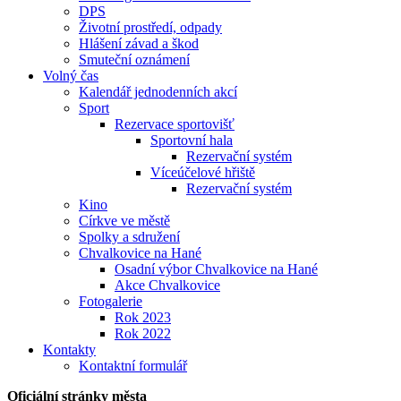
DPS
Životní prostředí, odpady
Hlášení závad a škod
Smuteční oznámení
Volný čas
Kalendář jednodenních akcí
Sport
Rezervace sportovišť
Sportovní hala
Rezervační systém
Víceúčelové hřiště
Rezervační systém
Kino
Církve ve městě
Spolky a sdružení
Chvalkovice na Hané
Osadní výbor Chvalkovice na Hané
Akce Chvalkovice
Fotogalerie
Rok 2023
Rok 2022
Kontakty
Kontaktní formulář
Oficiální stránky města