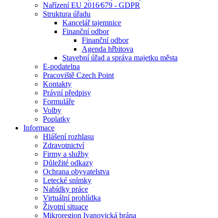
Nařízení EU 2016⁄679 - GDPR
Struktura úřadu
Kancelář tajemnice
Finanční odbor
Finanční odbor
Agenda hřbitova
Stavební úřad a správa majetku města
E-podatelna
Pracoviště Czech Point
Kontakty
Právní předpisy
Formuláře
Volby
Poplatky
Informace
Hlášení rozhlasu
Zdravotnictví
Firmy a služby
Důležité odkazy
Ochrana obyvatelstva
Letecké snímky
Nabídky práce
Virtuální prohlídka
Životní situace
Mikroregion Ivanovická brána