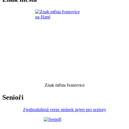
Znak města Ivanovice
Senioři
Zjednodušená verze stránek nejen pro seniory