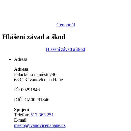
Geoportál
Hlášení závad a škod
Hlášení závad a škod
Adresa
Adresa
Palackého náměstí 796
683 23 Ivanovice na Hané
IČ: 00291846
DIČ: CZ00291846
Spojení
Telefon:
517 363 251
E-mail:
mesto@ivanovicenahane.cz