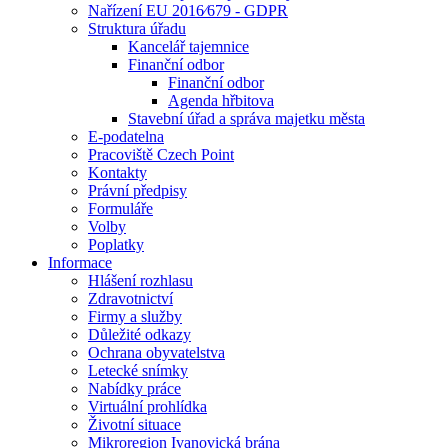
Nařízení EU 2016⁄679 - GDPR
Struktura úřadu
Kancelář tajemnice
Finanční odbor
Finanční odbor
Agenda hřbitova
Stavební úřad a správa majetku města
E-podatelna
Pracoviště Czech Point
Kontakty
Právní předpisy
Formuláře
Volby
Poplatky
Informace
Hlášení rozhlasu
Zdravotnictví
Firmy a služby
Důležité odkazy
Ochrana obyvatelstva
Letecké snímky
Nabídky práce
Virtuální prohlídka
Životní situace
Mikroregion Ivanovická brána