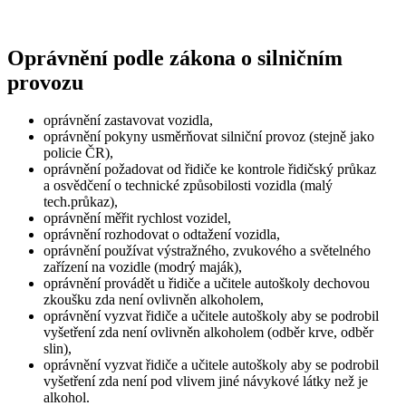
Oprávnění podle zákona o silničním
provozu
oprávnění zastavovat vozidla,
oprávnění pokyny usměrňovat silniční provoz (stejně jako
policie ČR),
oprávnění požadovat od řidiče ke kontrole řidičský průkaz
a osvědčení o technické způsobilosti vozidla (malý
tech.průkaz),
oprávnění měřit rychlost vozidel,
oprávnění rozhodovat o odtažení vozidla,
oprávnění používat výstražného, zvukového a světelného
zařízení na vozidle (modrý maják),
oprávnění provádět u řidiče a učitele autoškoly dechovou
zkoušku zda není ovlivněn alkoholem,
oprávnění vyzvat řidiče a učitele autoškoly aby se podrobil
vyšetření zda není ovlivněn alkoholem (odběr krve, odběr
slin),
oprávnění vyzvat řidiče a učitele autoškoly aby se podrobil
vyšetření zda není pod vlivem jiné návykové látky než je
alkohol.