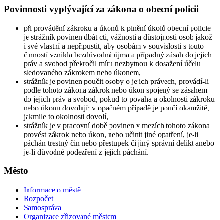
Povinnosti vyplývající za zákona o obecní policii
při provádění zákroku a úkonů k plnění úkolů obecní policie
je strážník povinen dbát cti, vážnosti a důstojnosti osob jakož
i své vlastní a nepřipustit, aby osobám v souvislosti s touto
činností vznikla bezdůvodná újma a případný zásah do jejich
práv a svobod překročil míru nezbytnou k dosažení účelu
sledovaného zákrokem nebo úkonem,
strážník je povinen poučit osoby o jejich právech, provádí-li
podle tohoto zákona zákrok nebo úkon spojený se zásahem
do jejich práv a svobod, pokud to povaha a okolnosti zákroku
nebo úkonu dovolují; v opačném případě je poučí okamžitě,
jakmile to okolnosti dovolí,
strážník je v pracovní době povinen v mezích tohoto zákona
provést zákrok nebo úkon, nebo učinit jiné opatření, je-li
páchán trestný čin nebo přestupek či jiný správní delikt anebo
je-li důvodné podezření z jejich páchání.
Město
Informace o městě
Rozpočet
Samospráva
Organizace zřizované městem