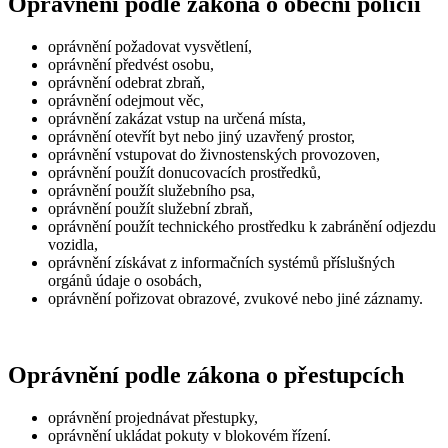
Oprávnění podle zákona o obecní policii
oprávnění požadovat vysvětlení,
oprávnění předvést osobu,
oprávnění odebrat zbraň,
oprávnění odejmout věc,
oprávnění zakázat vstup na určená místa,
oprávnění otevřít byt nebo jiný uzavřený prostor,
oprávnění vstupovat do živnostenských provozoven,
oprávnění použít donucovacích prostředků,
oprávnění použít služebního psa,
oprávnění použít služební zbraň,
oprávnění použít technického prostředku k zabránění odjezdu
vozidla,
oprávnění získávat z informačních systémů příslušných
orgánů údaje o osobách,
oprávnění pořizovat obrazové, zvukové nebo jiné záznamy.
Oprávnění podle zákona o přestupcích
oprávnění projednávat přestupky,
oprávnění ukládat pokuty v blokovém řízení.