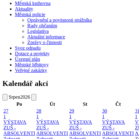
Městská knihovna
Aktuality
Městská policie
Oprávnění a povinnosti strážníka
Rady občanům
Legislativa
Aktuální informace
Zprávy o činnosti
Svoz odpadu
Dotace a projekty
Územní plán
Městské hřbitovy
Veřejné zakázky
Kalendář akcí
Srpen
2026
Po
Út
St
Čt
27
28
29
30
3
1
1
1
1
1
VÝSTAVA
VÝSTAVA
VÝSTAVA
VÝSTAVA
V
ZUŠ -
ZUŠ -
ZUŠ -
ZUŠ -
Z
ABSOLVENTI
ABSOLVENTI
ABSOLVENTI
ABSOLVENTI
A
Zobrazit
Zobrazit
Zobrazit
Zobrazit
Z