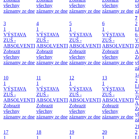
všechny
všechny
všechny
všechny
v
záznamy ze dne
záznamy ze dne
záznamy ze dne
záznamy ze dne
z
7
3
4
5
6
2
1
1
1
1
L
VÝSTAVA
VÝSTAVA
VÝSTAVA
VÝSTAVA
6
ZUŠ -
ZUŠ -
ZUŠ -
ZUŠ -
V
ABSOLVENTI
ABSOLVENTI
ABSOLVENTI
ABSOLVENTI
Z
Zobrazit
Zobrazit
Zobrazit
Zobrazit
A
všechny
všechny
všechny
všechny
Z
záznamy ze dne
záznamy ze dne
záznamy ze dne
záznamy ze dne
v
z
1
10
11
12
13
2
1
1
1
1
L
VÝSTAVA
VÝSTAVA
VÝSTAVA
VÝSTAVA
V
ZUŠ -
ZUŠ -
ZUŠ -
ZUŠ -
Z
ABSOLVENTI
ABSOLVENTI
ABSOLVENTI
ABSOLVENTI
A
Zobrazit
Zobrazit
Zobrazit
Zobrazit
Z
všechny
všechny
všechny
všechny
v
záznamy ze dne
záznamy ze dne
záznamy ze dne
záznamy ze dne
z
2
17
18
19
20
2
1
1
1
1
L