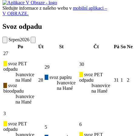
Sledujte informace z našeho webu v
mobilní aplikaci –
V OBRAZE.
Svoz odpadu
Srpen
2026
Po
Út
St
Čt
Pá
So
Ne
27
svoz PET
30
29
odpadu
Ivanovice
svoz PET
svoz papíru
na Hané
28
odpadu
31
1
2
Ivanovice
svoz
Ivanovice
na Hané
bioodpadu
na Hané
Ivanovice
na Hané
3
svoz PET
6
5
odpadu
Ivanovice
svoz PET