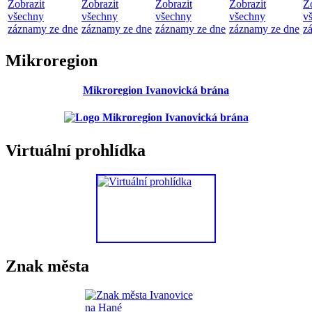
Zobrazit
Zobrazit
Zobrazit
Zobrazit
Z
všechny
všechny
všechny
všechny
v
záznamy ze dne
záznamy ze dne
záznamy ze dne
záznamy ze dne
z
Mikroregion
Mikroregion Ivanovická brána
Virtuální prohlídka
Znak města