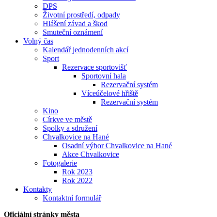
DPS
Životní prostředí, odpady
Hlášení závad a škod
Smuteční oznámení
Volný čas
Kalendář jednodenních akcí
Sport
Rezervace sportovišť
Sportovní hala
Rezervační systém
Víceúčelové hřiště
Rezervační systém
Kino
Církve ve městě
Spolky a sdružení
Chvalkovice na Hané
Osadní výbor Chvalkovice na Hané
Akce Chvalkovice
Fotogalerie
Rok 2023
Rok 2022
Kontakty
Kontaktní formulář
Oficiální stránky města