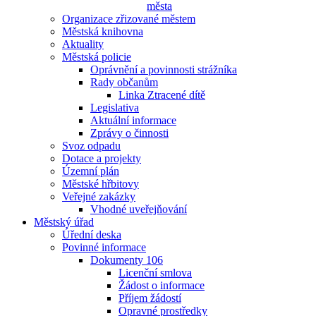
města
Organizace zřizované městem
Městská knihovna
Aktuality
Městská policie
Oprávnění a povinnosti strážníka
Rady občanům
Linka Ztracené dítě
Legislativa
Aktuální informace
Zprávy o činnosti
Svoz odpadu
Dotace a projekty
Územní plán
Městské hřbitovy
Veřejné zakázky
Vhodné uveřejňování
Městský úřad
Úřední deska
Povinné informace
Dokumenty 106
Licenční smlova
Žádost o informace
Příjem žádostí
Opravné prostředky