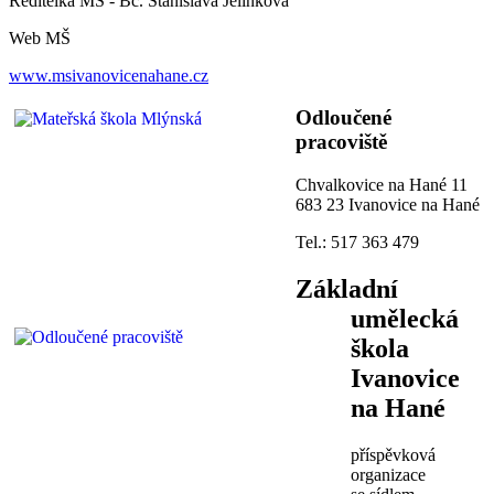
Ředitelka MŠ - Bc. Stanislava Jelínková
Web MŠ
www.msivanovicenahane.cz
Odloučené
pracoviště
Chvalkovice na Hané 11
683 23 Ivanovice na Hané
Tel.: 517 363 479
Základní
umělecká
škola
Ivanovice
na Hané
příspěvková
organizace