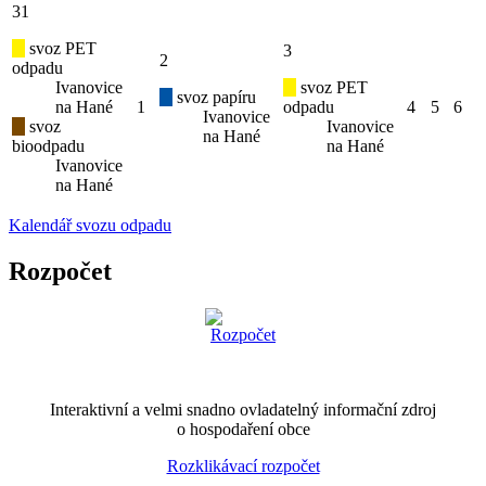
31
svoz PET
3
2
odpadu
Ivanovice
svoz PET
svoz papíru
na Hané
1
odpadu
4
5
6
Ivanovice
svoz
Ivanovice
na Hané
bioodpadu
na Hané
Ivanovice
na Hané
Kalendář svozu odpadu
Rozpočet
Interaktivní a velmi snadno ovladatelný informační zdroj
o hospodaření obce
Rozklikávací rozpočet