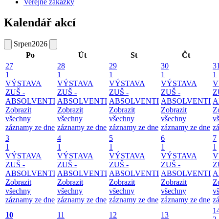
Veřejné zakázky
Kalendář akcí
Srpen
2026
Po
Út
St
Čt
27
28
29
30
3
1
1
1
1
1
VÝSTAVA
VÝSTAVA
VÝSTAVA
VÝSTAVA
V
ZUŠ -
ZUŠ -
ZUŠ -
ZUŠ -
Z
ABSOLVENTI
ABSOLVENTI
ABSOLVENTI
ABSOLVENTI
A
Zobrazit
Zobrazit
Zobrazit
Zobrazit
Z
všechny
všechny
všechny
všechny
v
záznamy ze dne
záznamy ze dne
záznamy ze dne
záznamy ze dne
z
3
4
5
6
7
1
1
1
1
1
VÝSTAVA
VÝSTAVA
VÝSTAVA
VÝSTAVA
V
ZUŠ -
ZUŠ -
ZUŠ -
ZUŠ -
Z
ABSOLVENTI
ABSOLVENTI
ABSOLVENTI
ABSOLVENTI
A
Zobrazit
Zobrazit
Zobrazit
Zobrazit
Z
všechny
všechny
všechny
všechny
v
záznamy ze dne
záznamy ze dne
záznamy ze dne
záznamy ze dne
z
1
10
11
12
13