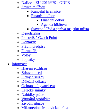
Nařízení EU 2016⁄679 - GDPR
Struktura úřadu
Kancelář tajemnice
Finanční odbor
Finanční odbor
Agenda hřbitova
Stavební úřad a správa majetku města
E-podatelna
Pracoviště Czech Point
Kontakty
Právní předpisy
Formuláře
Volby
Poplatky
Informace
Hlášení rozhlasu
Zdravotnictví
Firmy a služby
Důležité odkazy
Ochrana obyvatelstva
Letecké snímky
Nabídky práce
Virtuální prohlídka
Životní situace
Mikroregion Ivanovická brána