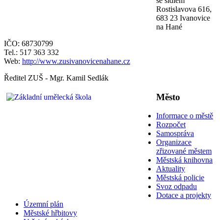
se sídlem
Rostislavova 616,
683 23 Ivanovice
na Hané
IČO: 68730799
Tel.: 517 363 332
Web:
http://www.zusivanovicenahane.cz
Ředitel ZUŠ - Mgr. Kamil Sedlák
Město
Informace o městě
Rozpočet
Samospráva
Organizace
zřizované městem
Městská knihovna
Aktuality
Městská policie
Svoz odpadu
Dotace a projekty
Územní plán
Městské hřbitovy