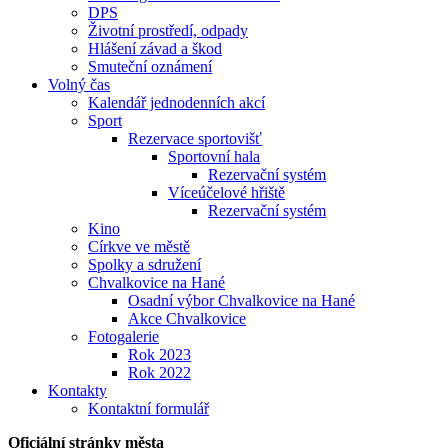
DPS
Životní prostředí, odpady
Hlášení závad a škod
Smuteční oznámení
Volný čas
Kalendář jednodenních akcí
Sport
Rezervace sportovišť
Sportovní hala
Rezervační systém
Víceúčelové hřiště
Rezervační systém
Kino
Církve ve městě
Spolky a sdružení
Chvalkovice na Hané
Osadní výbor Chvalkovice na Hané
Akce Chvalkovice
Fotogalerie
Rok 2023
Rok 2022
Kontakty
Kontaktní formulář
Oficiální stránky města