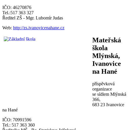
IČO: 46270876
Tel.:517 363 327‎
Ředitel ZŠ - Mgr. Lubomír Judas
Web:
http://zs.ivanovicenahane.cz
Mateřská
škola
Mlýnská,
Ivanovice
na Hané
příspěvková
organizace
se sídlem Mlýnská
366,
683 23 Ivanovice
na Hané
IČO: 70991596
Tel.: 517 363 360 ‎