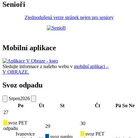
Senioři
Zjednodušená verze stránek nejen pro seniory
Mobilní aplikace
Sledujte informace z našeho webu v
mobilní aplikaci –
V OBRAZE.
Svoz odpadu
Srpen
2026
Po
Út
St
Čt
Pá
So
Ne
27
svoz PET
30
29
odpadu
Ivanovice
svoz PET
svoz papíru