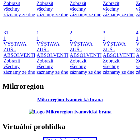
Zobrazit
Zobrazit
Zobrazit
Zobrazit
Z
všechny
všechny
všechny
všechny
v
záznamy ze dne
záznamy ze dne
záznamy ze dne
záznamy ze dne
z
31
1
2
3
4
1
1
1
1
1
VÝSTAVA
VÝSTAVA
VÝSTAVA
VÝSTAVA
V
ZUŠ -
ZUŠ -
ZUŠ -
ZUŠ -
Z
ABSOLVENTI
ABSOLVENTI
ABSOLVENTI
ABSOLVENTI
A
Zobrazit
Zobrazit
Zobrazit
Zobrazit
Z
všechny
všechny
všechny
všechny
v
záznamy ze dne
záznamy ze dne
záznamy ze dne
záznamy ze dne
z
Mikroregion
Mikroregion Ivanovická brána
Virtuální prohlídka