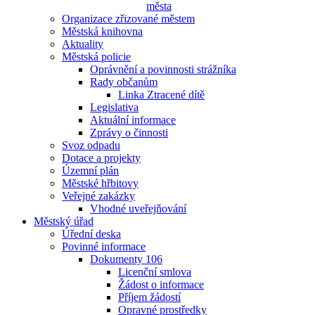
města
Organizace zřizované městem
Městská knihovna
Aktuality
Městská policie
Oprávnění a povinnosti strážníka
Rady občanům
Linka Ztracené dítě
Legislativa
Aktuální informace
Zprávy o činnosti
Svoz odpadu
Dotace a projekty
Územní plán
Městské hřbitovy
Veřejné zakázky
Vhodné uveřejňování
Městský úřad
Úřední deska
Povinné informace
Dokumenty 106
Licenční smlova
Žádost o informace
Příjem žádostí
Opravné prostředky