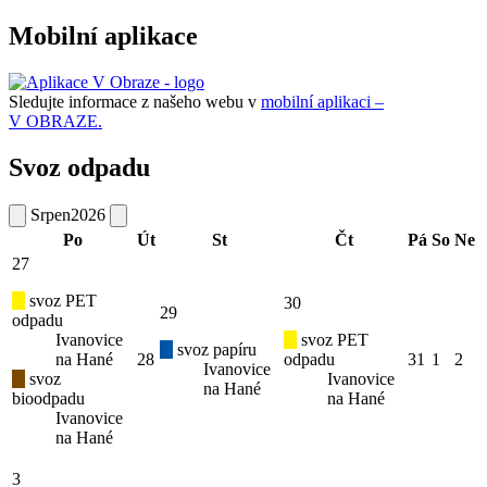
Mobilní aplikace
Sledujte informace z našeho webu v
mobilní aplikaci –
V OBRAZE.
Svoz odpadu
Srpen
2026
Po
Út
St
Čt
Pá
So
Ne
27
svoz PET
30
29
odpadu
Ivanovice
svoz PET
svoz papíru
na Hané
28
odpadu
31
1
2
Ivanovice
svoz
Ivanovice
na Hané
bioodpadu
na Hané
Ivanovice
na Hané
3