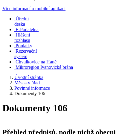
Více informací o mobilní aplikaci
Úřední
deska
E-Podatelna
Hlášení
rozhlasu
Poplatky
Rezervační
systém
Chvalkovice na Hané
Mikroregion Ivanovická brána
Úvodní stránka
Městský úřad
Povinné informace
Dokumenty 106
Dokumenty 106
Přehled předpisů, podle nichž obecní