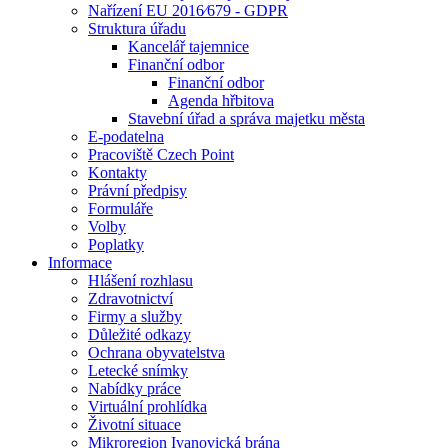
Nařízení EU 2016⁄679 - GDPR
Struktura úřadu
Kancelář tajemnice
Finanční odbor
Finanční odbor
Agenda hřbitova
Stavební úřad a správa majetku města
E-podatelna
Pracoviště Czech Point
Kontakty
Právní předpisy
Formuláře
Volby
Poplatky
Informace
Hlášení rozhlasu
Zdravotnictví
Firmy a služby
Důležité odkazy
Ochrana obyvatelstva
Letecké snímky
Nabídky práce
Virtuální prohlídka
Životní situace
Mikroregion Ivanovická brána