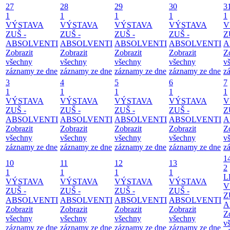
27
28
29
30
3
1
1
1
1
1
VÝSTAVA
VÝSTAVA
VÝSTAVA
VÝSTAVA
V
ZUŠ -
ZUŠ -
ZUŠ -
ZUŠ -
Z
ABSOLVENTI
ABSOLVENTI
ABSOLVENTI
ABSOLVENTI
A
Zobrazit
Zobrazit
Zobrazit
Zobrazit
Z
všechny
všechny
všechny
všechny
v
záznamy ze dne
záznamy ze dne
záznamy ze dne
záznamy ze dne
z
3
4
5
6
7
1
1
1
1
1
VÝSTAVA
VÝSTAVA
VÝSTAVA
VÝSTAVA
V
ZUŠ -
ZUŠ -
ZUŠ -
ZUŠ -
Z
ABSOLVENTI
ABSOLVENTI
ABSOLVENTI
ABSOLVENTI
A
Zobrazit
Zobrazit
Zobrazit
Zobrazit
Z
všechny
všechny
všechny
všechny
v
záznamy ze dne
záznamy ze dne
záznamy ze dne
záznamy ze dne
z
1
10
11
12
13
2
1
1
1
1
L
VÝSTAVA
VÝSTAVA
VÝSTAVA
VÝSTAVA
V
ZUŠ -
ZUŠ -
ZUŠ -
ZUŠ -
Z
ABSOLVENTI
ABSOLVENTI
ABSOLVENTI
ABSOLVENTI
A
Zobrazit
Zobrazit
Zobrazit
Zobrazit
Z
všechny
všechny
všechny
všechny
v
záznamy ze dne
záznamy ze dne
záznamy ze dne
záznamy ze dne