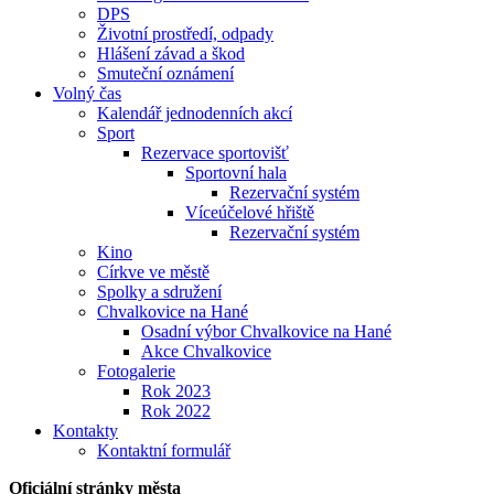
DPS
Životní prostředí, odpady
Hlášení závad a škod
Smuteční oznámení
Volný čas
Kalendář jednodenních akcí
Sport
Rezervace sportovišť
Sportovní hala
Rezervační systém
Víceúčelové hřiště
Rezervační systém
Kino
Církve ve městě
Spolky a sdružení
Chvalkovice na Hané
Osadní výbor Chvalkovice na Hané
Akce Chvalkovice
Fotogalerie
Rok 2023
Rok 2022
Kontakty
Kontaktní formulář
Oficiální stránky města