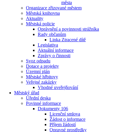
města
Organizace zřizované městem
Městská knihovna
Aktuality
Městská policie
Oprávnění a povinnosti strážníka
Rady občanům
Linka Ztracené dítě
Legislativa
Aktuální informace
Zprávy o činnosti
Svoz odpadu
Dotace a projekty
Územní plán
Městské hřbitovy
Veřejné zakázky
Vhodné uveřejňování
Městský úřad
Úřední deska
Povinné informace
Dokumenty 106
Licenční smlova
Žádost o informace
Příjem žádostí
Opravné prostředky