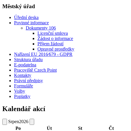
Městský úřad
Úřední deska
Povinné informace
Dokumenty 106
Licenční smlova
Žádost o informace
Příjem žádostí
Opravné prostředky
Nařízení EU 2016⁄679 - GDPR
Struktura úřadu
E-podatelna
Pracoviště Czech Point
Kontakty
Právní předpisy
Formuláře
Volby
Poplatky
Kalendář akcí
Srpen
2026
Po
Út
St
Čt