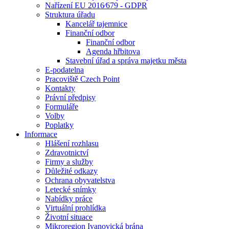
Nařízení EU 2016⁄679 - GDPR
Struktura úřadu
Kancelář tajemnice
Finanční odbor
Finanční odbor
Agenda hřbitova
Stavební úřad a správa majetku města
E-podatelna
Pracoviště Czech Point
Kontakty
Právní předpisy
Formuláře
Volby
Poplatky
Informace
Hlášení rozhlasu
Zdravotnictví
Firmy a služby
Důležité odkazy
Ochrana obyvatelstva
Letecké snímky
Nabídky práce
Virtuální prohlídka
Životní situace
Mikroregion Ivanovická brána