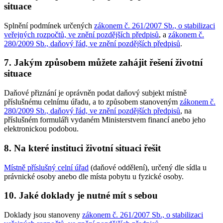
situace
Splnění podmínek určených
zákonem č. 261/2007 Sb., o stabilizaci
veřejných rozpočtů, ve znění pozdějších předpisů
, a
zákonem č.
280/2009 Sb., daňový řád, ve znění pozdějších předpisů
.
7. Jakým způsobem můžete zahájit řešení životní
situace
Daňové přiznání je oprávněn podat daňový subjekt místně
příslušnému celnímu úřadu, a to způsobem stanoveným
zákonem č.
280/2009 Sb., daňový řád, ve znění pozdějších předpisů
, na
příslušném formuláři vydaném Ministerstvem financí anebo jeho
elektronickou podobou.
8. Na které instituci životní situaci řešit
Místně příslušný celní úřad
(daňové oddělení), určený dle sídla u
právnické osoby anebo dle místa pobytu u fyzické osoby.
10. Jaké doklady je nutné mít s sebou
Doklady jsou stanoveny
zákonem č. 261/2007 Sb., o stabilizaci