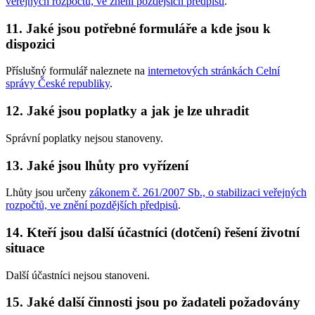
veřejných rozpočtů, ve znění pozdějších předpisů
.
11. Jaké jsou potřebné formuláře a kde jsou k
dispozici
Příslušný formulář naleznete na
internetových stránkách Celní
správy České republiky
.
12. Jaké jsou poplatky a jak je lze uhradit
Správní poplatky nejsou stanoveny.
13. Jaké jsou lhůty pro vyřízení
Lhůty jsou určeny
zákonem č. 261/2007 Sb., o stabilizaci veřejných
rozpočtů, ve znění pozdějších předpisů
.
14. Kteří jsou další účastníci (dotčení) řešení životní
situace
Další účastníci nejsou stanoveni.
15. Jaké další činnosti jsou po žadateli požadovány