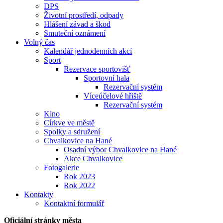
DPS
Životní prostředí, odpady
Hlášení závad a škod
Smuteční oznámení
Volný čas
Kalendář jednodenních akcí
Sport
Rezervace sportovišť
Sportovní hala
Rezervační systém
Víceúčelové hřiště
Rezervační systém
Kino
Církve ve městě
Spolky a sdružení
Chvalkovice na Hané
Osadní výbor Chvalkovice na Hané
Akce Chvalkovice
Fotogalerie
Rok 2023
Rok 2022
Kontakty
Kontaktní formulář
Oficiální stránky města