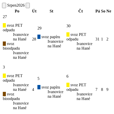
Srpen
2026
Po
Út
St
Čt
Pá
So
Ne
27
svoz PET
30
29
odpadu
Ivanovice
svoz PET
svoz papíru
na Hané
28
odpadu
31
1
2
Ivanovice
svoz
Ivanovice
na Hané
bioodpadu
na Hané
Ivanovice
na Hané
3
svoz PET
6
5
odpadu
Ivanovice
svoz PET
svoz papíru
na Hané
4
odpadu
7
8
9
Ivanovice
svoz
Ivanovice
na Hané
bioodpadu
na Hané
Ivanovice
na Hané