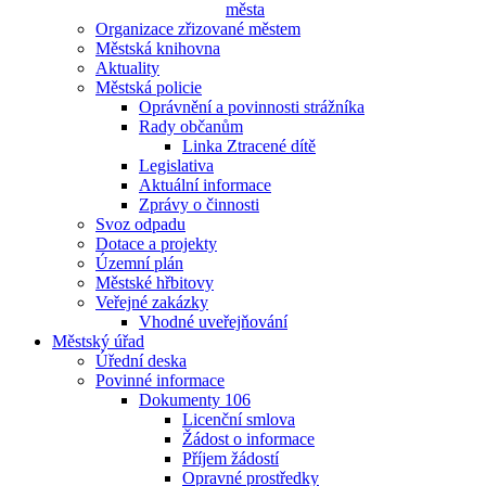
města
Organizace zřizované městem
Městská knihovna
Aktuality
Městská policie
Oprávnění a povinnosti strážníka
Rady občanům
Linka Ztracené dítě
Legislativa
Aktuální informace
Zprávy o činnosti
Svoz odpadu
Dotace a projekty
Územní plán
Městské hřbitovy
Veřejné zakázky
Vhodné uveřejňování
Městský úřad
Úřední deska
Povinné informace
Dokumenty 106
Licenční smlova
Žádost o informace
Příjem žádostí
Opravné prostředky