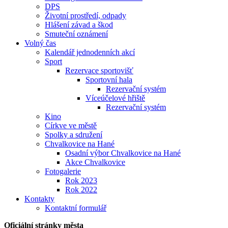
DPS
Životní prostředí, odpady
Hlášení závad a škod
Smuteční oznámení
Volný čas
Kalendář jednodenních akcí
Sport
Rezervace sportovišť
Sportovní hala
Rezervační systém
Víceúčelové hřiště
Rezervační systém
Kino
Církve ve městě
Spolky a sdružení
Chvalkovice na Hané
Osadní výbor Chvalkovice na Hané
Akce Chvalkovice
Fotogalerie
Rok 2023
Rok 2022
Kontakty
Kontaktní formulář
Oficiální stránky města