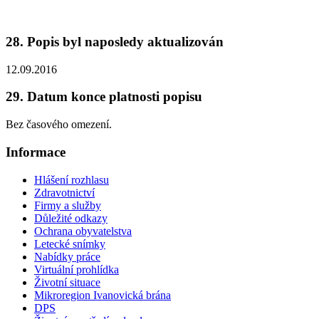
28. Popis byl naposledy aktualizován
12.09.2016
29. Datum konce platnosti popisu
Bez časového omezení.
Informace
Hlášení rozhlasu
Zdravotnictví
Firmy a služby
Důležité odkazy
Ochrana obyvatelstva
Letecké snímky
Nabídky práce
Virtuální prohlídka
Životní situace
Mikroregion Ivanovická brána
DPS