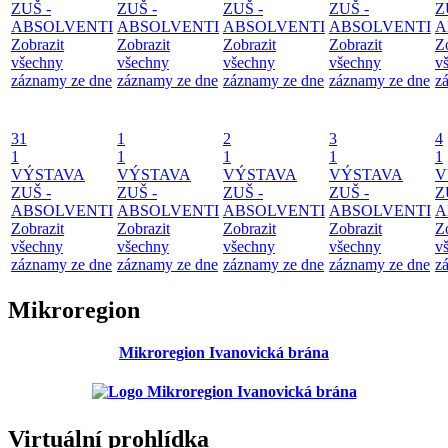
ZUŠ -
ZUŠ -
ZUŠ -
ZUŠ -
Z
ABSOLVENTI
ABSOLVENTI
ABSOLVENTI
ABSOLVENTI
A
Zobrazit
Zobrazit
Zobrazit
Zobrazit
Z
všechny
všechny
všechny
všechny
v
záznamy ze dne
záznamy ze dne
záznamy ze dne
záznamy ze dne
z
31
1
2
3
4
1
1
1
1
1
VÝSTAVA
VÝSTAVA
VÝSTAVA
VÝSTAVA
V
ZUŠ -
ZUŠ -
ZUŠ -
ZUŠ -
Z
ABSOLVENTI
ABSOLVENTI
ABSOLVENTI
ABSOLVENTI
A
Zobrazit
Zobrazit
Zobrazit
Zobrazit
Z
všechny
všechny
všechny
všechny
v
záznamy ze dne
záznamy ze dne
záznamy ze dne
záznamy ze dne
z
Mikroregion
Mikroregion Ivanovická brána
Virtuální prohlídka