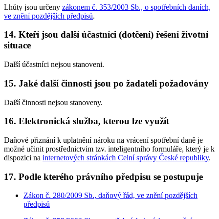
Lhůty jsou určeny
zákonem č. 353/2003 Sb., o spotřebních daních,
ve znění pozdějších předpisů
.
14. Kteří jsou další účastníci (dotčení) řešení životní
situace
Další účastníci nejsou stanoveni.
15. Jaké další činnosti jsou po žadateli požadovány
Další činnosti nejsou stanoveny.
16. Elektronická služba, kterou lze využít
Daňové přiznání k uplatnění nároku na vrácení spotřební daně je
možné učinit prostřednictvím tzv. inteligentního formuláře, který je k
dispozici na
internetových stránkách Celní správy České republiky
.
17. Podle kterého právního předpisu se postupuje
Zákon č. 280/2009 Sb., daňový řád, ve znění pozdějších
předpisů