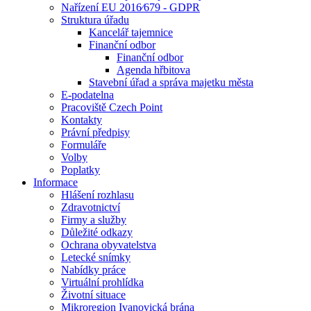
Nařízení EU 2016⁄679 - GDPR
Struktura úřadu
Kancelář tajemnice
Finanční odbor
Finanční odbor
Agenda hřbitova
Stavební úřad a správa majetku města
E-podatelna
Pracoviště Czech Point
Kontakty
Právní předpisy
Formuláře
Volby
Poplatky
Informace
Hlášení rozhlasu
Zdravotnictví
Firmy a služby
Důležité odkazy
Ochrana obyvatelstva
Letecké snímky
Nabídky práce
Virtuální prohlídka
Životní situace
Mikroregion Ivanovická brána