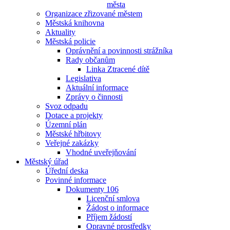
města
Organizace zřizované městem
Městská knihovna
Aktuality
Městská policie
Oprávnění a povinnosti strážníka
Rady občanům
Linka Ztracené dítě
Legislativa
Aktuální informace
Zprávy o činnosti
Svoz odpadu
Dotace a projekty
Územní plán
Městské hřbitovy
Veřejné zakázky
Vhodné uveřejňování
Městský úřad
Úřední deska
Povinné informace
Dokumenty 106
Licenční smlova
Žádost o informace
Příjem žádostí
Opravné prostředky