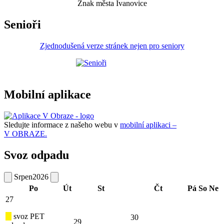
Znak města Ivanovice
Senioři
Zjednodušená verze stránek nejen pro seniory
Mobilní aplikace
Sledujte informace z našeho webu v
mobilní aplikaci –
V OBRAZE.
Svoz odpadu
Srpen
2026
Po
Út
St
Čt
Pá
So
Ne
27
svoz PET
30
29