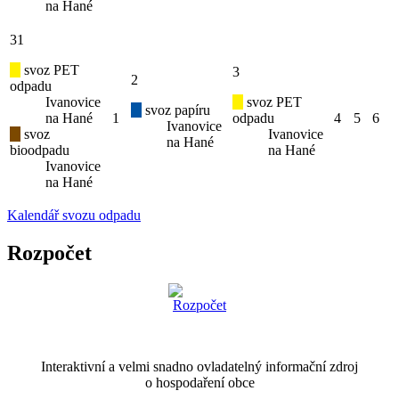
na Hané
31
svoz PET
3
2
odpadu
Ivanovice
svoz PET
svoz papíru
na Hané
1
odpadu
4
5
6
Ivanovice
svoz
Ivanovice
na Hané
bioodpadu
na Hané
Ivanovice
na Hané
Kalendář svozu odpadu
Rozpočet
Interaktivní a velmi snadno ovladatelný informační zdroj
o hospodaření obce