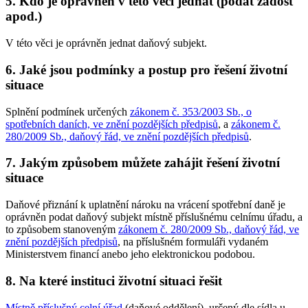
5. Kdo je oprávněn v této věci jednat (podat žádost
apod.)
V této věci je oprávněn jednat daňový subjekt.
6. Jaké jsou podmínky a postup pro řešení životní
situace
Splnění podmínek určených
zákonem č. 353/2003 Sb., o
spotřebních daních, ve znění pozdějších předpisů
, a
zákonem č.
280/2009 Sb., daňový řád, ve znění pozdějších předpisů
.
7. Jakým způsobem můžete zahájit řešení životní
situace
Daňové přiznání k uplatnění nároku na vrácení spotřební daně je
oprávněn podat daňový subjekt místně příslušnému celnímu úřadu, a
to způsobem stanoveným
zákonem č. 280/2009 Sb., daňový řád, ve
znění pozdějších předpisů
, na příslušném formuláři vydaném
Ministerstvem financí anebo jeho elektronickou podobou.
8. Na které instituci životní situaci řešit
Místně příslušný celní úřad
(daňové oddělení), určený dle sídla u