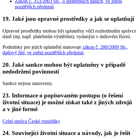
Zákon č. 353/2003 Sb., o spotřebních daních, ve znění
pozdějších předpisů
19. Jaké jsou opravné prostředky a jak se uplatňují
Opravné prostředky mohou být uplatněny vůči rozhodnutím správce
daně (mj. např. platebním výměrům), vydaným v daňovém řízení.
Podmínky pro jejich uplatnění stanovuje
zákon č. 280/2009 Sb.,
daňový řád, ve znění pozdějších předpisů
.
20. Jaké sankce mohou být uplatněny v případě
nedodržení povinností
Sankce nejsou stanoveny.
23. Informace o popisovaném postupu (o řešení
životní situace) je možné získat také z jiných zdrojů
a v jiné formě
Celní správa České republiky
24. Související životní situace a návody, jak je řešit