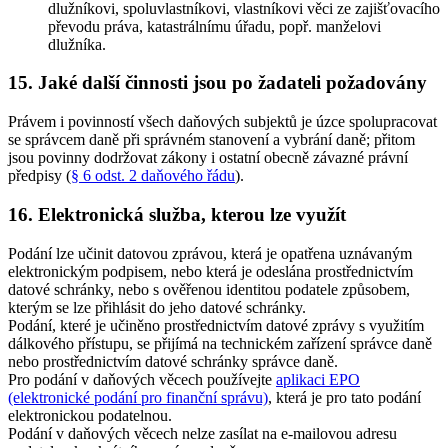
dlužníkovi, spoluvlastníkovi, vlastníkovi věci ze zajišťovacího
převodu práva, katastrálnímu úřadu, popř. manželovi
dlužníka
.
15. Jaké další činnosti jsou po žadateli požadovány
Právem i povinností všech daňových subjektů je úzce spolupracovat
se správcem daně při správném stanovení a vybrání daně; přitom
jsou povinny dodržovat zákony i ostatní obecně závazné právní
předpisy (
§ 6 odst. 2 daňového řádu
).
16. Elektronická služba, kterou lze využít
Podání lze učinit datovou zprávou, která je opatřena uznávaným
elektronickým podpisem, nebo která je odeslána prostřednictvím
datové schránky, nebo s ověřenou identitou podatele způsobem,
kterým se lze přihlásit do jeho datové schránky.
Podání, které je učiněno prostřednictvím datové zprávy s využitím
dálkového přístupu, se přijímá na technickém zařízení správce daně
nebo prostřednictvím datové schránky správce daně.
Pro podání v daňových věcech používejte
aplikaci EPO
(elektronické podání pro finanční správu)
, která je pro tato podání
elektronickou podatelnou.
Podání v daňových věcech nelze zasílat na e-mailovou adresu