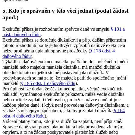
5. Kdo je oprávněn v této věci jednat (podat žádost
apod.)
Exekuční příkaz je rozhodnutím správce daně ve smyslu
§ 101 a
násl. daňového řádu
.
Exekuční příkaz se doručuje dlužníkovi a příp. dalším příjemcům
tohoto rozhodnutí podle jednotlivých způsobů daňové exekuce a
nelze proti němu uplatnit opravné prostředky (
§ 178 odst. 4
daňového řádu
).
Týká-li se daňová exekuce majetku patřícího do společného jmění
manželů nebo majetku manžela dlužníka, má manžel dlužníka
ohledně tohoto majetku stejné postavení jako dlužník. V
pochybnostech se má za to, že majetek patří do společného jmění
manželů (
§ 185 odst. 1 daňového řádu
).
Pro úplnost lze dodat, že částku nedoplatku, včetně exekučních
nákladů, vymáhanou exekučním příkazem, může vedle dlužníka
nebo ručitele zaplatit i třetí osoba, protože správce daně přijme
každou platbu daně, i když není provedena daňovým dlužníkem, a
zachází s ní stejným způsobem, jako by ji zaplatil dlužník (
§ 164
odst. 4 daňového řádu
).
Vrácení platby tomu, kdo ji za dlužníka zaplatil, není přípustné.
Správce daně vrátí pouze platbu, která byla provedena zřejmým
omylem, a to na žádost poskytovatele platebních služeb nebo