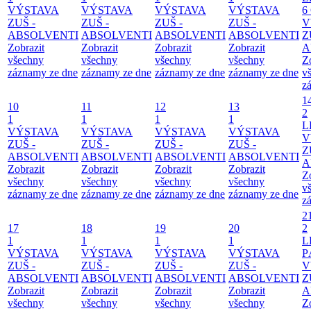
VÝSTAVA
VÝSTAVA
VÝSTAVA
VÝSTAVA
6
ZUŠ -
ZUŠ -
ZUŠ -
ZUŠ -
V
ABSOLVENTI
ABSOLVENTI
ABSOLVENTI
ABSOLVENTI
Z
Zobrazit
Zobrazit
Zobrazit
Zobrazit
A
všechny
všechny
všechny
všechny
Z
záznamy ze dne
záznamy ze dne
záznamy ze dne
záznamy ze dne
v
z
1
10
11
12
13
2
1
1
1
1
L
VÝSTAVA
VÝSTAVA
VÝSTAVA
VÝSTAVA
V
ZUŠ -
ZUŠ -
ZUŠ -
ZUŠ -
Z
ABSOLVENTI
ABSOLVENTI
ABSOLVENTI
ABSOLVENTI
A
Zobrazit
Zobrazit
Zobrazit
Zobrazit
Z
všechny
všechny
všechny
všechny
v
záznamy ze dne
záznamy ze dne
záznamy ze dne
záznamy ze dne
z
2
17
18
19
20
2
1
1
1
1
L
VÝSTAVA
VÝSTAVA
VÝSTAVA
VÝSTAVA
P
ZUŠ -
ZUŠ -
ZUŠ -
ZUŠ -
V
ABSOLVENTI
ABSOLVENTI
ABSOLVENTI
ABSOLVENTI
Z
Zobrazit
Zobrazit
Zobrazit
Zobrazit
A
všechny
všechny
všechny
všechny
Z