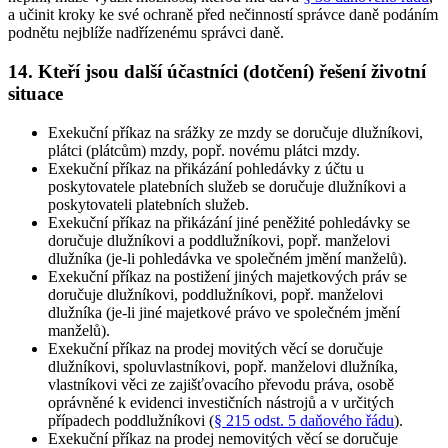
a učinit kroky ke své ochraně před nečinností správce daně podáním
podnětu nejblíže nadřízenému správci daně.
14. Kteří jsou další účastníci (dotčení) řešení životní
situace
Exekuční příkaz na srážky ze mzdy se doručuje dlužníkovi,
plátci (plátcům) mzdy, popř. novému plátci mzdy
.
Exekuční příkaz na přikázání pohledávky z účtu u
poskytovatele platebních služeb se doručuje dlužníkovi a
poskytovateli platebních služeb
.
Exekuční příkaz na přikázání jiné peněžité pohledávky se
doručuje dlužníkovi a poddlužníkovi, popř. manželovi
dlužníka (je-li pohledávka ve společném jmění manželů)
.
Exekuční příkaz na postižení jiných majetkových práv se
doručuje dlužníkovi, poddlužníkovi, popř. manželovi
dlužníka (je-li jiné majetkové právo ve společném jmění
manželů)
.
Exekuční příkaz na prodej movitých věcí se doručuje
dlužníkovi, spoluvlastníkovi, popř. manželovi dlužníka,
vlastníkovi věci ze zajišťovacího převodu práva, osobě
oprávněné k evidenci investičních nástrojů a v určitých
případech poddlužníkovi (
§ 215 odst. 5 daňového řádu
)
.
Exekuční příkaz na prodej nemovitých věcí se doručuje