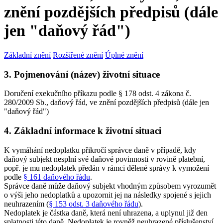
znění pozdějších předpisů (dále
jen "daňový řád")
Základní znění
Rozšířené znění
Úplné znění
3. Pojmenování (název) životní situace
Doručení exekučního příkazu podle § 178 odst. 4 zákona č.
280/2009 Sb., daňový řád, ve znění pozdějších předpisů (dále jen
"daňový řád")
4. Základní informace k životní situaci
K vymáhání nedoplatku přikročí správce daně v případě, kdy
daňový subjekt nesplní své daňové povinnosti v rovině platební,
popř. je mu nedoplatek předán v rámci dělené správy k vymožení
podle
§ 161 daňového řádu
.
Správce daně může daňový subjekt vhodným způsobem vyrozumět
o výši jeho nedoplatků a upozornit jej na následky spojené s jejich
neuhrazením (
§ 153 odst. 3 daňového řádu
).
Nedoplatek je částka daně, která není uhrazena, a uplynul již den
splatnosti této daně. Nedoplatek je rovněž neuhrazené příslušenství