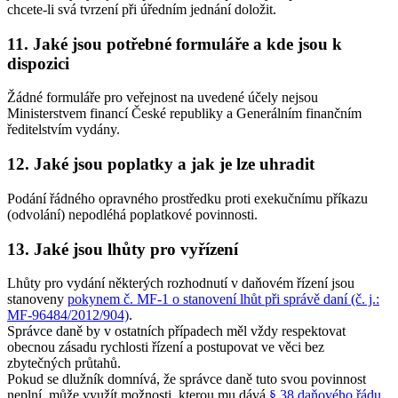
chcete-li svá tvrzení při úředním jednání doložit.
11. Jaké jsou potřebné formuláře a kde jsou k
dispozici
Žádné formuláře pro veřejnost na uvedené účely nejsou
Ministerstvem financí České republiky a Generálním finančním
ředitelstvím vydány.
12. Jaké jsou poplatky a jak je lze uhradit
Podání řádného opravného prostředku proti exekučnímu příkazu
(odvolání) nepodléhá poplatkové povinnosti.
13. Jaké jsou lhůty pro vyřízení
Lhůty pro vydání některých rozhodnutí v daňovém řízení jsou
stanoveny
pokynem č. MF-1 o stanovení lhůt při správě daní (č. j.:
MF-96484/2012/904)
.
Správce daně by v ostatních případech měl vždy respektovat
obecnou zásadu rychlosti řízení a postupovat ve věci bez
zbytečných průtahů.
Pokud se dlužník domnívá, že správce daně tuto svou povinnost
neplní, může využít možnosti, kterou mu dává
§ 38 daňového řádu
,