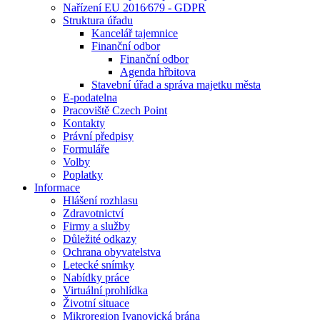
Nařízení EU 2016⁄679 - GDPR
Struktura úřadu
Kancelář tajemnice
Finanční odbor
Finanční odbor
Agenda hřbitova
Stavební úřad a správa majetku města
E-podatelna
Pracoviště Czech Point
Kontakty
Právní předpisy
Formuláře
Volby
Poplatky
Informace
Hlášení rozhlasu
Zdravotnictví
Firmy a služby
Důležité odkazy
Ochrana obyvatelstva
Letecké snímky
Nabídky práce
Virtuální prohlídka
Životní situace
Mikroregion Ivanovická brána