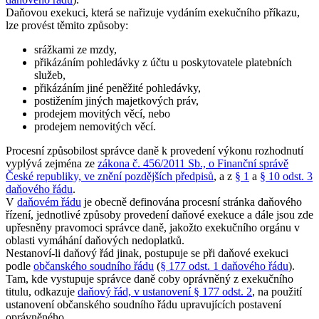
Daňovou exekuci, která se nařizuje vydáním exekučního příkazu,
lze provést těmito způsoby:
srážkami ze mzdy,
přikázáním pohledávky z účtu u poskytovatele platebních
služeb,
přikázáním jiné peněžité pohledávky,
postižením jiných majetkových práv,
prodejem movitých věcí, nebo
prodejem nemovitých věcí.
Procesní způsobilost správce daně k provedení výkonu rozhodnutí
vyplývá zejména ze
zákona č. 456/2011 Sb., o Finanční správě
České republiky, ve znění pozdějších předpisů
, a z
§ 1
a
§ 10 odst. 3
daňového řádu
.
V
daňovém řádu
je obecně definována procesní stránka daňového
řízení, jednotlivé způsoby provedení daňové exekuce a dále jsou zde
upřesněny pravomoci správce daně, jakožto exekučního orgánu v
oblasti vymáhání daňových nedoplatků.
Nestanoví-li daňový řád jinak, postupuje se při daňové exekuci
podle
občanského soudního řádu
(
§ 177 odst. 1 daňového řádu
).
Tam, kde vystupuje správce daně coby oprávněný z exekučního
titulu, odkazuje
daňový řád, v ustanovení § 177 odst. 2
, na použití
ustanovení občanského soudního řádu upravujících postavení
oprávněného.