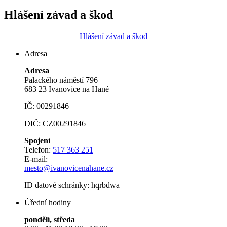
Hlášení závad a škod
Hlášení závad a škod
Adresa
Adresa
Palackého náměstí 796
683 23 Ivanovice na Hané
IČ: 00291846
DIČ: CZ00291846
Spojení
Telefon:
517 363 251
E-mail:
mesto@ivanovicenahane.cz
ID datové schránky: hqrbdwa
Úřední hodiny
pondělí, středa