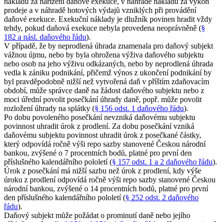
nákladů za nařízení daňové exekuce, v náhradě nákladů za výkon
prodeje a v náhradě hotových výdajů vzniklých při provádění
daňové exekuce. Exekuční náklady je dlužník povinen hradit vždy
tehdy, pokud daňová exekuce nebyla provedena neoprávněně (
§
182 a násl. daňového řádu
).
V případě, že by neprodlená úhrada znamenala pro daňový subjekt
vážnou újmu, nebo by byla ohrožena výživa daňového subjektu
nebo osob na jeho výživu odkázaných, nebo by neprodlená úhrada
vedla k zániku podnikání, přičemž výnos z ukončení podnikání by
byl pravděpodobně nižší než vytvořená daň v příštím zdaňovacím
období, může správce daně na žádost daňového subjektu nebo z
moci úřední povolit posečkání úhrady daně, popř. může povolit
rozložení úhrady na splátky (
§ 156 odst. 1 daňového řádu
).
Po dobu povoleného posečkání nevzniká daňovému subjektu
povinnost uhradit úrok z prodlení. Za dobu posečkání vzniká
daňovému subjektu povinnost uhradit úrok z posečkané částky,
který odpovídá ročně výši repo sazby stanovené Českou národní
bankou, zvýšené o 7 procentních bodů, platné pro první den
příslušného kalendářního pololetí (
§ 157 odst. 1 a 2 daňového řádu
).
Úrok z posečkání má nižší sazbu než úrok z prodlení, kdy výše
úroku z prodlení odpovídá ročně výši repo sazby stanovené Českou
národní bankou, zvýšené o 14 procentních bodů, platné pro první
den příslušného kalendářního pololetí (
§ 252 odst. 2 daňového
řádu
).
Daňový subjekt může požádat o prominutí daně nebo jejího