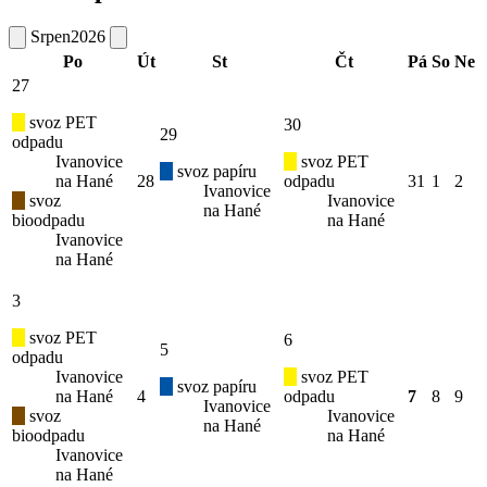
Srpen
2026
Po
Út
St
Čt
Pá
So
Ne
27
svoz PET
30
29
odpadu
Ivanovice
svoz PET
svoz papíru
na Hané
28
odpadu
31
1
2
Ivanovice
svoz
Ivanovice
na Hané
bioodpadu
na Hané
Ivanovice
na Hané
3
svoz PET
6
5
odpadu
Ivanovice
svoz PET
svoz papíru
na Hané
4
odpadu
7
8
9
Ivanovice
svoz
Ivanovice
na Hané
bioodpadu
na Hané
Ivanovice
na Hané