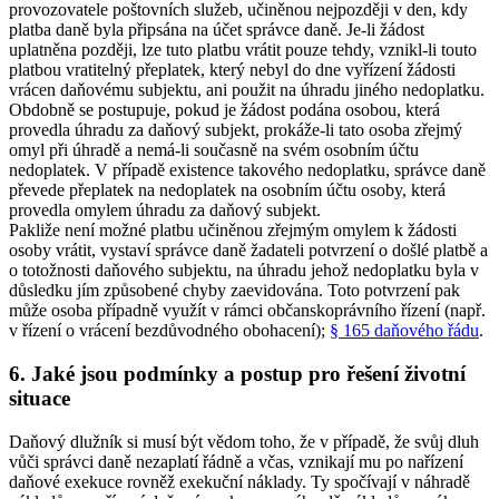
provozovatele poštovních služeb, učiněnou nejpozději v den, kdy
platba daně byla připsána na účet správce daně. Je-li žádost
uplatněna později, lze tuto platbu vrátit pouze tehdy, vznikl-li touto
platbou vratitelný přeplatek, který nebyl do dne vyřízení žádosti
vrácen daňovému subjektu, ani použit na úhradu jiného nedoplatku.
Obdobně se postupuje, pokud je žádost podána osobou, která
provedla úhradu za daňový subjekt, prokáže-li tato osoba zřejmý
omyl při úhradě a nemá-li současně na svém osobním účtu
nedoplatek. V případě existence takového nedoplatku, správce daně
převede přeplatek na nedoplatek na osobním účtu osoby, která
provedla omylem úhradu za daňový subjekt.
Pakliže není možné platbu učiněnou zřejmým omylem k žádosti
osoby vrátit, vystaví správce daně žadateli potvrzení o došlé platbě a
o totožnosti daňového subjektu, na úhradu jehož nedoplatku byla v
důsledku jím způsobené chyby zaevidována. Toto potvrzení pak
může osoba případně využít v rámci občanskoprávního řízení (např.
v řízení o vrácení bezdůvodného obohacení);
§ 165 daňového řádu
.
6. Jaké jsou podmínky a postup pro řešení životní
situace
Daňový dlužník si musí být vědom toho, že v případě, že svůj dluh
vůči správci daně nezaplatí řádně a včas, vznikají mu po nařízení
daňové exekuce rovněž exekuční náklady. Ty spočívají v náhradě