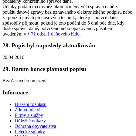
podatelny konkrétního správce daně.
Účinky podání má rovněž úkon učiněný vůči správci daně za
použití datové zprávy bez uznávaného elektronického podpisu nebo
za použití jiných přenosových technik, které je správce daně
způsobilý přijmout, pokud je toto podání do 5 dnů ode dne, kdy
došlo správci daně, potvrzeno nebo opakováno způsobem
uvedeným v
§ 71 odst. 1 daňového řádu
.
28. Popis byl naposledy aktualizován
20.04.2016
29. Datum konce platnosti popisu
Bez časového omezení.
Informace
Hlášení rozhlasu
Zdravotnictví
Firmy a služby
Důležité odkazy
Ochrana obyvatelstva
Letecké snímky