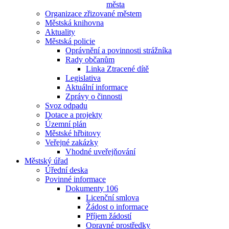
města
Organizace zřizované městem
Městská knihovna
Aktuality
Městská policie
Oprávnění a povinnosti strážníka
Rady občanům
Linka Ztracené dítě
Legislativa
Aktuální informace
Zprávy o činnosti
Svoz odpadu
Dotace a projekty
Územní plán
Městské hřbitovy
Veřejné zakázky
Vhodné uveřejňování
Městský úřad
Úřední deska
Povinné informace
Dokumenty 106
Licenční smlova
Žádost o informace
Příjem žádostí
Opravné prostředky