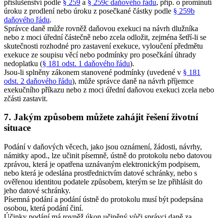
příslušenství podle
§ 259
a
§ 259c daňového řádu
, příp. o prominutí
úroku z prodlení nebo úroku z posečkané částky podle
§ 259b
daňového řádu
.
Správce daně může rovněž daňovou exekuci na návrh dlužníka
nebo z moci úřední částečně nebo zcela odložit, zejména šetří-li se
skutečnosti rozhodné pro zastavení exekuce, vyloučení předmětu
exekuce ze soupisu věcí nebo podmínky pro posečkání úhrady
nedoplatku (
§ 181 odst. 1 daňového řádu
).
Jsou-li splněny zákonem stanovené podmínky (uvedené v
§ 181
odst. 2 daňového řádu
), může správce daně na návrh příjemce
exekučního příkazu nebo z moci úřední daňovou exekuci zcela nebo
zčásti zastavit.
7. Jakým způsobem můžete zahájit řešení životní
situace
Podání v daňových věcech, jako jsou oznámení, žádosti, návrhy,
námitky apod., lze učinit písemně, ústně do protokolu nebo datovou
zprávou, která je opatřena uznávaným elektronickým podpisem,
nebo která je odeslána prostřednictvím datové schránky, nebo s
ověřenou identitou podatele způsobem, kterým se lze přihlásit do
jeho datové schránky.
Písemná podání a podání ústně do protokolu musí být podepsána
osobou, která podání činí.
Účinky podání má rovněž úkon učiněný vůči správci daně za