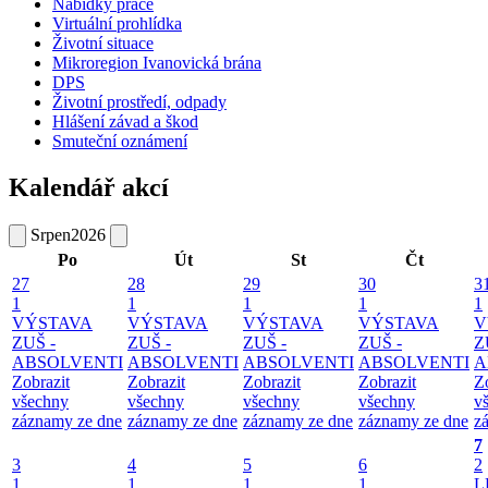
Nabídky práce
Virtuální prohlídka
Životní situace
Mikroregion Ivanovická brána
DPS
Životní prostředí, odpady
Hlášení závad a škod
Smuteční oznámení
Kalendář akcí
Srpen
2026
Po
Út
St
Čt
27
28
29
30
3
1
1
1
1
1
VÝSTAVA
VÝSTAVA
VÝSTAVA
VÝSTAVA
V
ZUŠ -
ZUŠ -
ZUŠ -
ZUŠ -
Z
ABSOLVENTI
ABSOLVENTI
ABSOLVENTI
ABSOLVENTI
A
Zobrazit
Zobrazit
Zobrazit
Zobrazit
Z
všechny
všechny
všechny
všechny
v
záznamy ze dne
záznamy ze dne
záznamy ze dne
záznamy ze dne
z
7
3
4
5
6
2
1
1
1
1
L