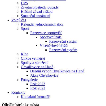
DPS
Životní prostředí, odpady
Hlášení závad a škod
Smuteční oznámení
Volný čas
Kalendář jednodenních akcí
Sport
Rezervace sportovišť
Sportovní hala
Rezervační systém
Víceúčelové hřiště
Rezervační systém
Kino
Církve ve městě
Spolky a sdružení
Chvalkovice na Hané
Osadní výbor Chvalkovice na Hané
Akce Chvalkovice
Fotogalerie
Rok 2023
Rok 2022
Kontakty
Kontaktní formulář
Oficiální stránky města