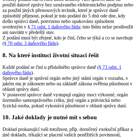
použití datové zprávy bez uznávaného elektronického podpisu nebo
za použití jiných přenosových technik, které je správce daně
způsobilý přijmout, pokud je toto podání do 5 dnů ode dne, kdy
došlo správci daně, potvrzeno nebo opakováno způsobem
uvedeným v
§ 71 odst. 1 daňového řádu
; tuto lhůtu nelze prodloužit
ani navrátit v předešlý stav.
Z podání musí být zřejmé, kdo je činí, čeho se týká a co se navrhuje
(
§ 70 odst. 3 daňového řádu
).
8. Na které instituci životní situaci řešit
Každé podání se činí u příslušného správce daně (
§ 73 odst. 1
daňového řádu
).
Správce daně je správní orgán nebo jiný státní orgán v rozsahu, v
jakém mu je zákonem nebo na základě zákona svěřena působnost v
oblasti správy daní.
V postavení správce daně vystupují orgány moci výkonné, orgán
územního samosprávného celku, jiný orgán a právnická nebo
fyzická osoba, pokud vykonává působnost v oblasti správy daní.
10. Jaké doklady je nutné mít s sebou
Doklad prokazující vaši totožnost, příp. doručený exekuční příkaz a
jiné doklady, týkající se placení vašich peněžitých povinností,