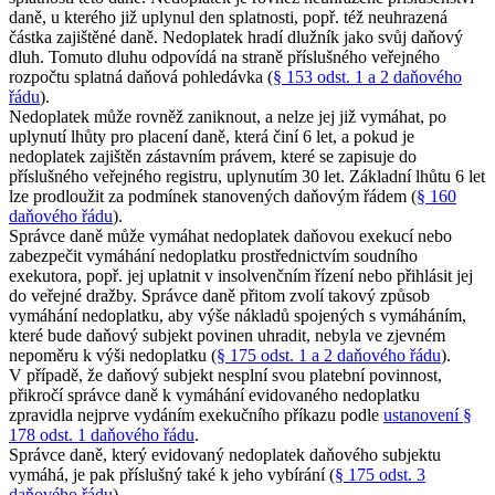
daně, u kterého již uplynul den splatnosti, popř. též neuhrazená
částka zajištěné daně. Nedoplatek hradí dlužník jako svůj daňový
dluh. Tomuto dluhu odpovídá na straně příslušného veřejného
rozpočtu splatná daňová pohledávka (
§ 153 odst. 1 a 2 daňového
řádu
).
Nedoplatek může rovněž zaniknout, a nelze jej již vymáhat, po
uplynutí lhůty pro placení daně, která činí 6 let, a pokud je
nedoplatek zajištěn zástavním právem, které se zapisuje do
příslušného veřejného registru, uplynutím 30 let. Základní lhůtu 6 let
lze prodloužit za podmínek stanovených daňovým řádem (
§ 160
daňového řádu
).
Správce daně může vymáhat nedoplatek daňovou exekucí nebo
zabezpečit vymáhání nedoplatku prostřednictvím soudního
exekutora, popř. jej uplatnit v insolvenčním řízení nebo přihlásit jej
do veřejné dražby. Správce daně přitom zvolí takový způsob
vymáhání nedoplatku, aby výše nákladů spojených s vymáháním,
které bude daňový subjekt povinen uhradit, nebyla ve zjevném
nepoměru k výši nedoplatku (
§ 175 odst. 1 a 2 daňového řádu
).
V případě, že daňový subjekt nesplní svou platební povinnost,
přikročí správce daně k vymáhání evidovaného nedoplatku
zpravidla nejprve vydáním exekučního příkazu podle
ustanovení §
178 odst. 1 daňového řádu
.
Správce daně, který evidovaný nedoplatek daňového subjektu
vymáhá, je pak příslušný také k jeho vybírání (
§ 175 odst. 3
daňového řádu
).