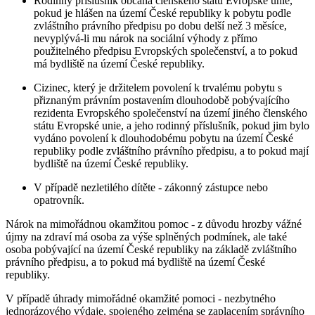
Rodinný příslušník občana členského státu Evropské unie,
pokud je hlášen na území České republiky k pobytu podle
zvláštního právního předpisu po dobu delší než 3 měsíce,
nevyplývá-li mu nárok na sociální výhody z přímo
použitelného předpisu Evropských společenství, a to pokud
má bydliště na území České republiky.
Cizinec, který je držitelem povolení k trvalému pobytu s
přiznaným právním postavením dlouhodobě pobývajícího
rezidenta Evropského společenství na území jiného členského
státu Evropské unie, a jeho rodinný příslušník, pokud jim bylo
vydáno povolení k dlouhodobému pobytu na území České
republiky podle zvláštního právního předpisu, a to pokud mají
bydliště na území České republiky.
V případě nezletilého dítěte - zákonný zástupce nebo
opatrovník.
Nárok na mimořádnou okamžitou pomoc - z důvodu hrozby vážné
újmy na zdraví má osoba za výše splněných podmínek, ale také
osoba pobývající na území České republiky na základě zvláštního
právního předpisu, a to pokud má bydliště na území České
republiky.
V případě úhrady mimořádné okamžité pomoci - nezbytného
jednorázového výdaje, spojeného zejména se zaplacením správního