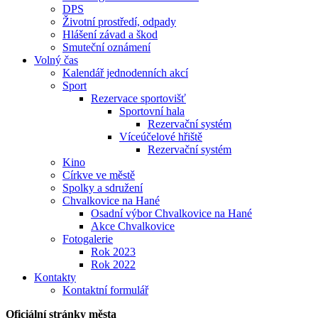
DPS
Životní prostředí, odpady
Hlášení závad a škod
Smuteční oznámení
Volný čas
Kalendář jednodenních akcí
Sport
Rezervace sportovišť
Sportovní hala
Rezervační systém
Víceúčelové hřiště
Rezervační systém
Kino
Církve ve městě
Spolky a sdružení
Chvalkovice na Hané
Osadní výbor Chvalkovice na Hané
Akce Chvalkovice
Fotogalerie
Rok 2023
Rok 2022
Kontakty
Kontaktní formulář
Oficiální stránky města