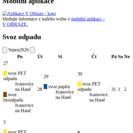
Mobilní aplikace
Sledujte informace z našeho webu v
mobilní aplikaci –
V OBRAZE.
Svoz odpadu
Srpen
2026
Po
Út
St
Čt
Pá
So
Ne
27
svoz PET
30
29
odpadu
Ivanovice
svoz PET
svoz papíru
na Hané
28
odpadu
31
1
2
Ivanovice
svoz
Ivanovice
na Hané
bioodpadu
na Hané
Ivanovice
na Hané
3
svoz PET
6