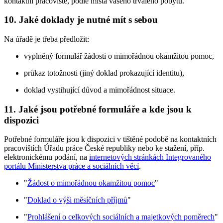
kontaktní pracoviště, podle místa vašeho trvalého pobytu.
10. Jaké doklady je nutné mít s sebou
Na úřadě je třeba předložit:
vyplněný formulář žádosti o mimořádnou okamžitou pomoc,
průkaz totožnosti (jiný doklad prokazující identitu),
doklad vystihující důvod a mimořádnost situace.
11. Jaké jsou potřebné formuláře a kde jsou k
dispozici
Potřebné formuláře jsou k dispozici v tištěné podobě na kontaktních
pracovištích Úřadu práce České republiky nebo ke stažení, příp.
elektronickému podání, na
internetových stránkách Integrovaného
portálu Ministerstva práce a sociálních věcí
.
"
Žádost o mimořádnou okamžitou pomoc
"
"
Doklad o výši měsíčních příjmů
"
"
Prohlášení o celkových sociálních a majetkových poměrech
"