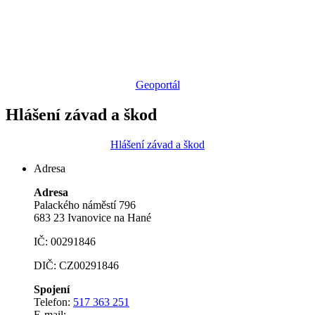
Geoportál
Hlášení závad a škod
Hlášení závad a škod
Adresa
Adresa
Palackého náměstí 796
683 23 Ivanovice na Hané
IČ: 00291846
DIČ: CZ00291846
Spojení
Telefon:
517 363 251
E-mail: