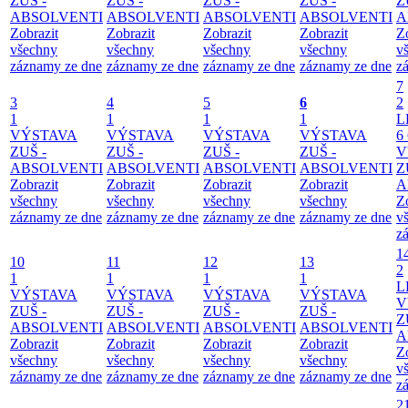
ZUŠ -
ZUŠ -
ZUŠ -
ZUŠ -
Z
ABSOLVENTI
ABSOLVENTI
ABSOLVENTI
ABSOLVENTI
A
Zobrazit
Zobrazit
Zobrazit
Zobrazit
Z
všechny
všechny
všechny
všechny
v
záznamy ze dne
záznamy ze dne
záznamy ze dne
záznamy ze dne
z
7
3
4
5
6
2
1
1
1
1
L
VÝSTAVA
VÝSTAVA
VÝSTAVA
VÝSTAVA
6
ZUŠ -
ZUŠ -
ZUŠ -
ZUŠ -
V
ABSOLVENTI
ABSOLVENTI
ABSOLVENTI
ABSOLVENTI
Z
Zobrazit
Zobrazit
Zobrazit
Zobrazit
A
všechny
všechny
všechny
všechny
Z
záznamy ze dne
záznamy ze dne
záznamy ze dne
záznamy ze dne
v
z
1
10
11
12
13
2
1
1
1
1
L
VÝSTAVA
VÝSTAVA
VÝSTAVA
VÝSTAVA
V
ZUŠ -
ZUŠ -
ZUŠ -
ZUŠ -
Z
ABSOLVENTI
ABSOLVENTI
ABSOLVENTI
ABSOLVENTI
A
Zobrazit
Zobrazit
Zobrazit
Zobrazit
Z
všechny
všechny
všechny
všechny
v
záznamy ze dne
záznamy ze dne
záznamy ze dne
záznamy ze dne
z
2