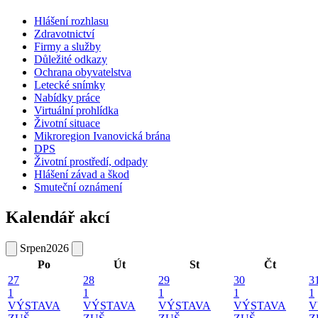
Hlášení rozhlasu
Zdravotnictví
Firmy a služby
Důležité odkazy
Ochrana obyvatelstva
Letecké snímky
Nabídky práce
Virtuální prohlídka
Životní situace
Mikroregion Ivanovická brána
DPS
Životní prostředí, odpady
Hlášení závad a škod
Smuteční oznámení
Kalendář akcí
Srpen
2026
Po
Út
St
Čt
27
28
29
30
3
1
1
1
1
1
VÝSTAVA
VÝSTAVA
VÝSTAVA
VÝSTAVA
V