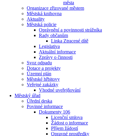
města
Organizace zřizované městem
Městská knihovna
Aktuality
Městská policie
Oprávnění a povinnosti strážníka
Rady občanům
Linka Ztracené dítě
Legislativa
Aktuální informace
Zprávy o činnosti
Svoz odpadu
Dotace a projekty
Územní plán
Městské hřbitovy
Veřejné zakázky
Vhodné uveřejňování
Městský úřad
Úřední deska
Povinné informace
Dokumenty 106
Licenční smlova
Žádost o informace
Příjem žádostí
Opravné prostředky