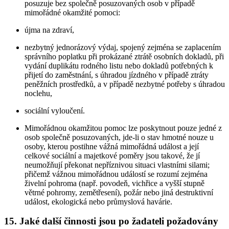
posuzuje bez společně posuzovaných osob v případě
mimořádné okamžité pomoci:
újma na zdraví,
nezbytný jednorázový výdaj, spojený zejména se zaplacením
správního poplatku při prokázané ztrátě osobních dokladů, při
vydání duplikátu rodného listu nebo dokladů potřebných k
přijetí do zaměstnání, s úhradou jízdného v případě ztráty
peněžních prostředků, a v případě nezbytné potřeby s úhradou
noclehu,
sociální vyloučení.
Mimořádnou okamžitou pomoc lze poskytnout pouze jedné z
osob společně posuzovaných, jde-li o stav hmotné nouze u
osoby, kterou postihne vážná mimořádná událost a její
celkové sociální a majetkové poměry jsou takové, že jí
neumožňují překonat nepříznivou situaci vlastními silami;
přičemž vážnou mimořádnou událostí se rozumí zejména
živelní pohroma (např. povodeň, vichřice a vyšší stupně
větrné pohromy, zemětřesení), požár nebo jiná destruktivní
událost, ekologická nebo průmyslová havárie.
15. Jaké další činnosti jsou po žadateli požadovány