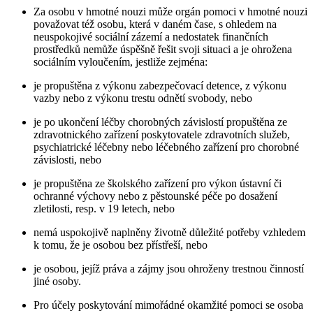
Za osobu v hmotné nouzi může orgán pomoci v hmotné nouzi
považovat též osobu, která v daném čase, s ohledem na
neuspokojivé sociální zázemí a nedostatek finančních
prostředků nemůže úspěšně řešit svoji situaci a je ohrožena
sociálním vyloučením, jestliže zejména:
je propuštěna z výkonu zabezpečovací detence, z výkonu
vazby nebo z výkonu trestu odnětí svobody, nebo
je po ukončení léčby chorobných závislostí propuštěna ze
zdravotnického zařízení poskytovatele zdravotních služeb,
psychiatrické léčebny nebo léčebného zařízení pro chorobné
závislosti, nebo
je propuštěna ze školského zařízení pro výkon ústavní či
ochranné výchovy nebo z pěstounské péče po dosažení
zletilosti, resp. v 19 letech, nebo
nemá uspokojivě naplněny životně důležité potřeby vzhledem
k tomu, že je osobou bez přístřeší, nebo
je osobou, jejíž práva a zájmy jsou ohroženy trestnou činností
jiné osoby.
Pro účely poskytování mimořádné okamžité pomoci se osoba