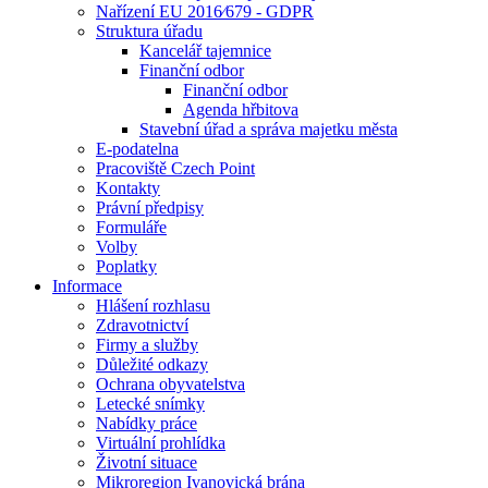
Nařízení EU 2016⁄679 - GDPR
Struktura úřadu
Kancelář tajemnice
Finanční odbor
Finanční odbor
Agenda hřbitova
Stavební úřad a správa majetku města
E-podatelna
Pracoviště Czech Point
Kontakty
Právní předpisy
Formuláře
Volby
Poplatky
Informace
Hlášení rozhlasu
Zdravotnictví
Firmy a služby
Důležité odkazy
Ochrana obyvatelstva
Letecké snímky
Nabídky práce
Virtuální prohlídka
Životní situace
Mikroregion Ivanovická brána