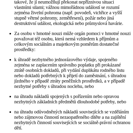
takové, že jí neumožňují překonat nepříznivou situaci
vlastními silami; vážnou mimořádnou událostí se rozumí
zejména živelní pohroma (např. povodeň, vichřice a vyšší
stupně větrné pohromy, zemětřesení), požár nebo jiná
destruktivní událost, ekologická nebo průmyslová havárie.
Za osobu v hmotné nouzi může orgán pomoci v hmotné nouzi
považovat též osobu, která nemá vzhledem k příjmům a
celkovým sociálním a majetkovým poměrům dostatečné
prostředky:
k úhradě nezbytného jednorázového výdaje, spojeného
zejména se zaplacením správního poplatku při prokázané
ztrátě osobních dokladů, při vydání duplikátu rodného listu
nebo dokladů potřebných k přijetí do zaměstnání, s úhradou
jízdného v případě ztráty peněžních prostředků, a v případě
nezbytné potřeby s úhradou noclehu, nebo
na úhradu nákladů spojených s pořízením nebo opravou
nezbytných základních předmětů dlouhodobé potřeby, nebo
na úhradu odůvodněných nákladů souvisejících se vzděláním
nebo zájmovou činností nezaopatřeného dítěte a na zajištění
nezbytných činností souvisejících se sociálně-právní ochranou
dětí.