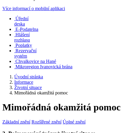
Více informací o mobilní aplikaci
Úřední
deska
E-Podatelna
Hlášení
rozhlasu
Poplatky
Rezervační
systém
Chvalkovice na Hané
Mikroregion Ivanovická brána
Úvodní stránka
Informace
Životní situace
Mimořádná okamžitá pomoc
Mimořádná okamžitá pomoc
Základní znění
Rozšířené znění
Úplné znění