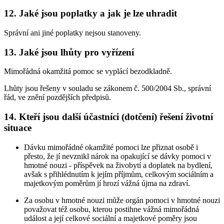
12. Jaké jsou poplatky a jak je lze uhradit
Správní ani jiné poplatky nejsou stanoveny.
13. Jaké jsou lhůty pro vyřízení
Mimořádná okamžitá pomoc se vyplácí bezodkladně.
Lhůty jsou řešeny v souladu se zákonem č. 500/2004 Sb., správní
řád, ve znění pozdějších předpisů.
14. Kteří jsou další účastníci (dotčení) řešení životní
situace
Dávku mimořádné okamžité pomoci lze přiznat osobě i
přesto, že jí nevznikl nárok na opakující se dávky pomoci v
hmotné nouzi - příspěvek na živobytí a doplatek na bydlení,
avšak s přihlédnutím k jejím příjmům, celkovým sociálním a
majetkovým poměrům jí hrozí vážná újma na zdraví.
Za osobu v hmotné nouzi může orgán pomoci v hmotné nouzi
považovat též osobu, kterou postihne vážná mimořádná
událost a její celkové sociální a majetkové poměry jsou