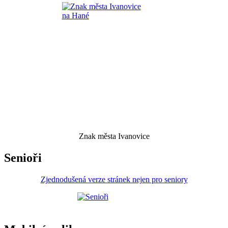
Znak města Ivanovice
Senioři
Zjednodušená verze stránek nejen pro seniory