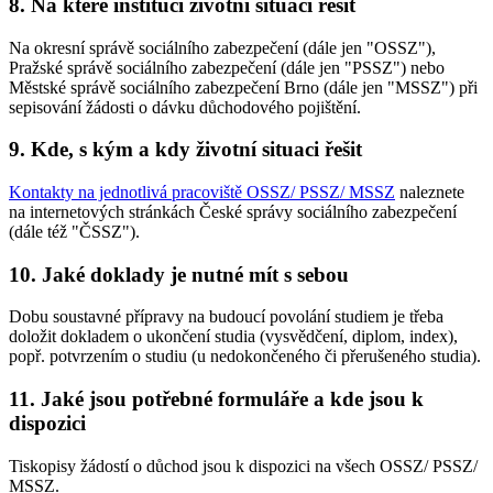
8. Na které instituci životní situaci řešit
Na okresní správě sociálního zabezpečení (dále jen "OSSZ"),
Pražské správě sociálního zabezpečení (dále jen "PSSZ") nebo
Městské správě sociálního zabezpečení Brno (dále jen "MSSZ") při
sepisování žádosti o dávku důchodového pojištění.
9. Kde, s kým a kdy životní situaci řešit
Kontakty na jednotlivá pracoviště OSSZ/ PSSZ/ MSSZ
naleznete
na internetových stránkách České správy sociálního zabezpečení
(dále též "ČSSZ").
10. Jaké doklady je nutné mít s sebou
Dobu soustavné přípravy na budoucí povolání studiem je třeba
doložit dokladem o ukončení studia (vysvědčení, diplom, index),
popř. potvrzením o studiu (u nedokončeného či přerušeného studia).
11. Jaké jsou potřebné formuláře a kde jsou k
dispozici
Tiskopisy žádostí o důchod jsou k dispozici na všech OSSZ/ PSSZ/
MSSZ.