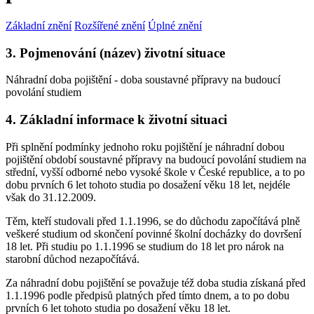
Základní znění
Rozšířené znění
Úplné znění
3. Pojmenování (název) životní situace
Náhradní doba pojištění - doba soustavné přípravy na budoucí
povolání studiem
4. Základní informace k životní situaci
Při splnění podmínky jednoho roku pojištění je náhradní dobou
pojištění období soustavné přípravy na budoucí povolání studiem na
střední, vyšší odborné nebo vysoké škole v České republice, a to po
dobu prvních 6 let tohoto studia po dosažení věku 18 let, nejdéle
však do 31.12.2009.
Těm, kteří studovali před 1.1.1996, se do důchodu započítává plně
veškeré studium od skončení povinné školní docházky do dovršení
18 let. Při studiu po 1.1.1996 se studium do 18 let pro nárok na
starobní důchod nezapočítává.
Za náhradní dobu pojištění se považuje též doba studia získaná před
1.1.1996 podle předpisů platných před tímto dnem, a to po dobu
prvních 6 let tohoto studia po dosažení věku 18 let.