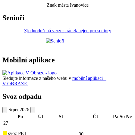
Znak města Ivanovice
Senioři
Zjednodušená verze stránek nejen pro seniory
Mobilní aplikace
Sledujte informace z našeho webu v
mobilní aplikaci –
V OBRAZE.
Svoz odpadu
Srpen
2026
Po
Út
St
Čt
Pá
So
Ne
27
svoz PET
30