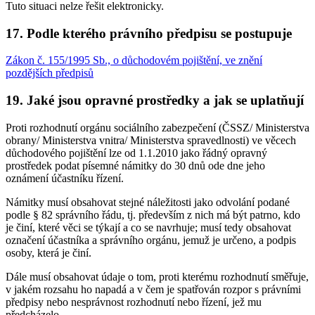
Tuto situaci nelze řešit elektronicky.
17. Podle kterého právního předpisu se postupuje
Zákon č. 155/1995 Sb., o důchodovém pojištění, ve znění
pozdějších předpisů
19. Jaké jsou opravné prostředky a jak se uplatňují
Proti rozhodnutí orgánu sociálního zabezpečení (ČSSZ/ Ministerstva
obrany/ Ministerstva vnitra/ Ministerstva spravedlnosti) ve věcech
důchodového pojištění lze od 1.1.2010 jako řádný opravný
prostředek podat písemné námitky do 30 dnů ode dne jeho
oznámení účastníku řízení.
Námitky musí obsahovat stejné náležitosti jako odvolání podané
podle § 82 správního řádu, tj. především z nich má být patrno, kdo
je činí, které věci se týkají a co se navrhuje; musí tedy obsahovat
označení účastníka a správního orgánu, jemuž je určeno, a podpis
osoby, která je činí.
Dále musí obsahovat údaje o tom, proti kterému rozhodnutí směřuje,
v jakém rozsahu ho napadá a v čem je spatřován rozpor s právními
předpisy nebo nesprávnost rozhodnutí nebo řízení, jež mu
předcházelo.