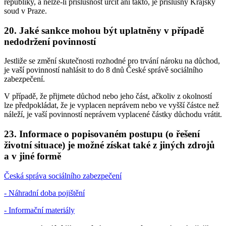
republiky, a nelze-li příslušnost určit ani takto, je příslušný Krajský
soud v Praze.
20. Jaké sankce mohou být uplatněny v případě
nedodržení povinností
Jestliže se změní skutečnosti rozhodné pro trvání nároku na důchod,
je vaší povinností nahlásit to do 8 dnů České správě sociálního
zabezpečení.
V případě, že přijmete důchod nebo jeho část, ačkoliv z okolností
lze předpokládat, že je vyplacen neprávem nebo ve vyšší částce než
náleží, je vaší povinností neprávem vyplacené částky důchodu vrátit.
23. Informace o popisovaném postupu (o řešení
životní situace) je možné získat také z jiných zdrojů
a v jiné formě
Česká správa sociálního zabezpečení
- Náhradní doba pojištění
- Informační materiály