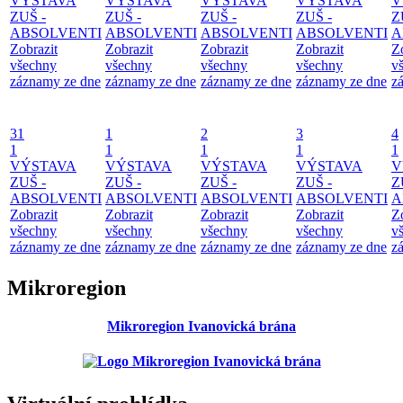
VÝSTAVA
VÝSTAVA
VÝSTAVA
VÝSTAVA
V
ZUŠ -
ZUŠ -
ZUŠ -
ZUŠ -
Z
ABSOLVENTI
ABSOLVENTI
ABSOLVENTI
ABSOLVENTI
A
Zobrazit
Zobrazit
Zobrazit
Zobrazit
Z
všechny
všechny
všechny
všechny
v
záznamy ze dne
záznamy ze dne
záznamy ze dne
záznamy ze dne
z
31
1
2
3
4
1
1
1
1
1
VÝSTAVA
VÝSTAVA
VÝSTAVA
VÝSTAVA
V
ZUŠ -
ZUŠ -
ZUŠ -
ZUŠ -
Z
ABSOLVENTI
ABSOLVENTI
ABSOLVENTI
ABSOLVENTI
A
Zobrazit
Zobrazit
Zobrazit
Zobrazit
Z
všechny
všechny
všechny
všechny
v
záznamy ze dne
záznamy ze dne
záznamy ze dne
záznamy ze dne
z
Mikroregion
Mikroregion Ivanovická brána