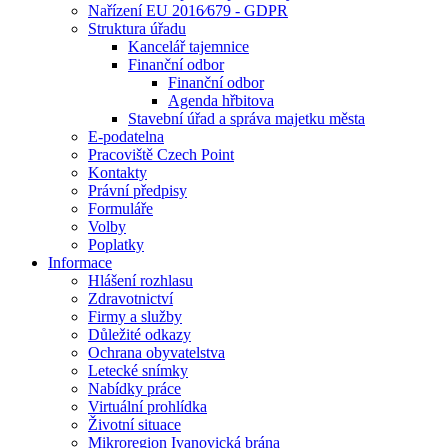
Nařízení EU 2016⁄679 - GDPR
Struktura úřadu
Kancelář tajemnice
Finanční odbor
Finanční odbor
Agenda hřbitova
Stavební úřad a správa majetku města
E-podatelna
Pracoviště Czech Point
Kontakty
Právní předpisy
Formuláře
Volby
Poplatky
Informace
Hlášení rozhlasu
Zdravotnictví
Firmy a služby
Důležité odkazy
Ochrana obyvatelstva
Letecké snímky
Nabídky práce
Virtuální prohlídka
Životní situace
Mikroregion Ivanovická brána