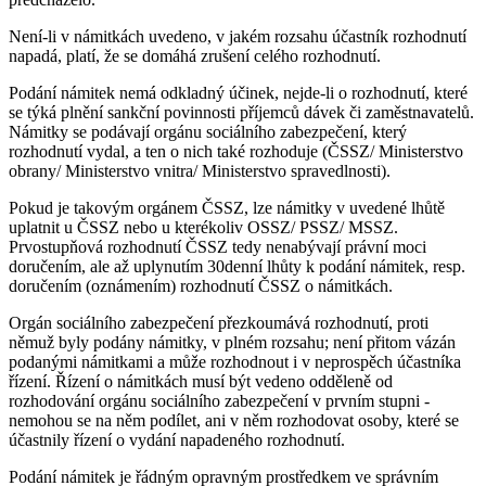
Není-li v námitkách uvedeno, v jakém rozsahu účastník rozhodnutí
napadá, platí, že se domáhá zrušení celého rozhodnutí.
Podání námitek nemá odkladný účinek, nejde-li o rozhodnutí, které
se týká plnění sankční povinnosti příjemců dávek či zaměstnavatelů.
Námitky se podávají orgánu sociálního zabezpečení, který
rozhodnutí vydal, a ten o nich také rozhoduje (ČSSZ/ Ministerstvo
obrany/ Ministerstvo vnitra/ Ministerstvo spravedlnosti).
Pokud je takovým orgánem ČSSZ, lze námitky v uvedené lhůtě
uplatnit u ČSSZ nebo u kterékoliv OSSZ/ PSSZ/ MSSZ.
Prvostupňová rozhodnutí ČSSZ tedy nenabývají právní moci
doručením, ale až uplynutím 30denní lhůty k podání námitek, resp.
doručením (oznámením) rozhodnutí ČSSZ o námitkách.
Orgán sociálního zabezpečení přezkoumává rozhodnutí, proti
němuž byly podány námitky, v plném rozsahu; není přitom vázán
podanými námitkami a může rozhodnout i v neprospěch účastníka
řízení. Řízení o námitkách musí být vedeno odděleně od
rozhodování orgánu sociálního zabezpečení v prvním stupni -
nemohou se na něm podílet, ani v něm rozhodovat osoby, které se
účastnily řízení o vydání napadeného rozhodnutí.
Podání námitek je řádným opravným prostředkem ve správním