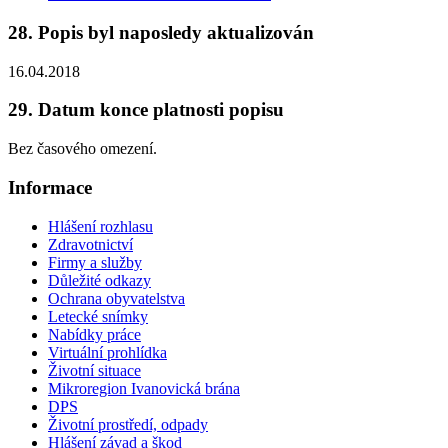
28. Popis byl naposledy aktualizován
16.04.2018
29. Datum konce platnosti popisu
Bez časového omezení.
Informace
Hlášení rozhlasu
Zdravotnictví
Firmy a služby
Důležité odkazy
Ochrana obyvatelstva
Letecké snímky
Nabídky práce
Virtuální prohlídka
Životní situace
Mikroregion Ivanovická brána
DPS
Životní prostředí, odpady
Hlášení závad a škod