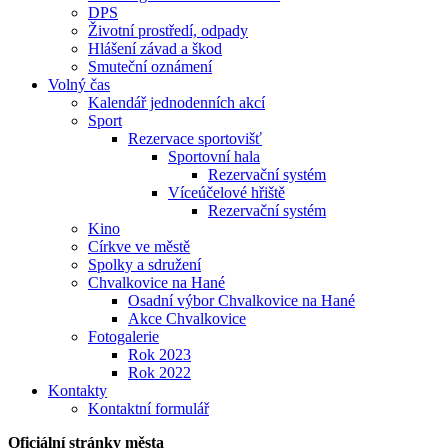
DPS
Životní prostředí, odpady
Hlášení závad a škod
Smuteční oznámení
Volný čas
Kalendář jednodenních akcí
Sport
Rezervace sportovišť
Sportovní hala
Rezervační systém
Víceúčelové hřiště
Rezervační systém
Kino
Církve ve městě
Spolky a sdružení
Chvalkovice na Hané
Osadní výbor Chvalkovice na Hané
Akce Chvalkovice
Fotogalerie
Rok 2023
Rok 2022
Kontakty
Kontaktní formulář
Oficiální stránky města