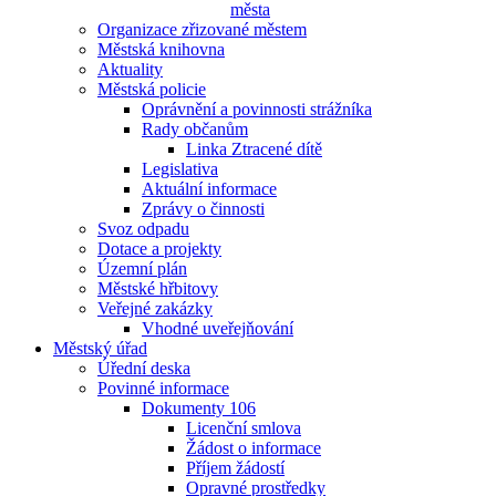
města
Organizace zřizované městem
Městská knihovna
Aktuality
Městská policie
Oprávnění a povinnosti strážníka
Rady občanům
Linka Ztracené dítě
Legislativa
Aktuální informace
Zprávy o činnosti
Svoz odpadu
Dotace a projekty
Územní plán
Městské hřbitovy
Veřejné zakázky
Vhodné uveřejňování
Městský úřad
Úřední deska
Povinné informace
Dokumenty 106
Licenční smlova
Žádost o informace
Příjem žádostí
Opravné prostředky