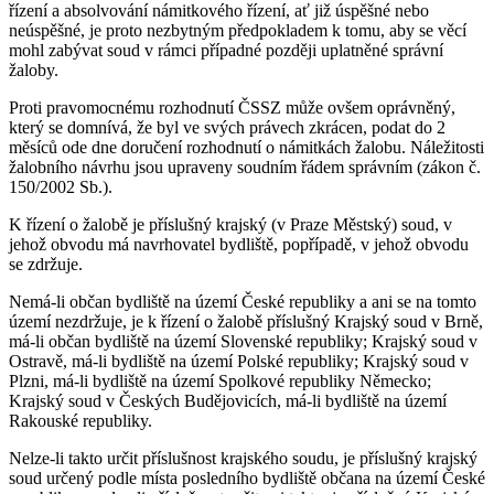
řízení a absolvování námitkového řízení, ať již úspěšné nebo
neúspěšné, je proto nezbytným předpokladem k tomu, aby se věcí
mohl zabývat soud v rámci případné později uplatněné správní
žaloby.
Proti pravomocnému rozhodnutí ČSSZ může ovšem oprávněný,
který se domnívá, že byl ve svých právech zkrácen, podat do 2
měsíců ode dne doručení rozhodnutí o námitkách žalobu. Náležitosti
žalobního návrhu jsou upraveny soudním řádem správním (zákon č.
150/2002 Sb.).
K řízení o žalobě je příslušný krajský (v Praze Městský) soud, v
jehož obvodu má navrhovatel bydliště, popřípadě, v jehož obvodu
se zdržuje.
Nemá-li občan bydliště na území České republiky a ani se na tomto
území nezdržuje, je k řízení o žalobě příslušný Krajský soud v Brně,
má-li občan bydliště na území Slovenské republiky; Krajský soud v
Ostravě, má-li bydliště na území Polské republiky; Krajský soud v
Plzni, má-li bydliště na území Spolkové republiky Německo;
Krajský soud v Českých Budějovicích, má-li bydliště na území
Rakouské republiky.
Nelze-li takto určit příslušnost krajského soudu, je příslušný krajský
soud určený podle místa posledního bydliště občana na území České