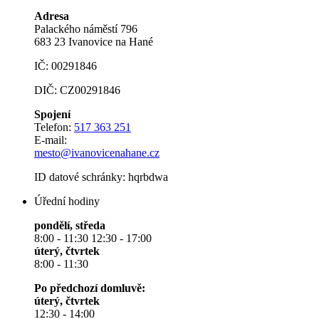
Adresa
Palackého náměstí 796
683 23 Ivanovice na Hané
IČ: 00291846
DIČ: CZ00291846
Spojení
Telefon:
517 363 251
E-mail:
mesto@ivanovicenahane.cz
ID datové schránky: hqrbdwa
Úřední hodiny
pondělí, středa
8:00 - 11:30 12:30 - 17:00
úterý, čtvrtek
8:00 - 11:30
Po předchozí domluvě:
úterý, čtvrtek
12:30 - 14:00