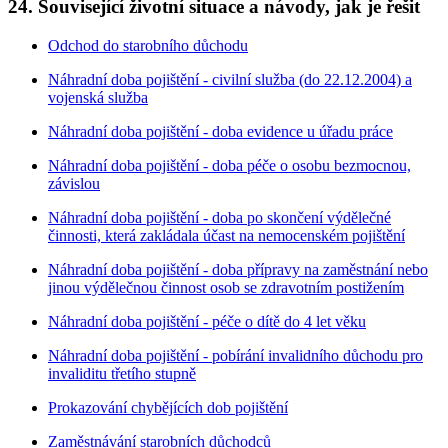
24. Související životní situace a návody, jak je řešit
Odchod do starobního důchodu
Náhradní doba pojištění - civilní služba (do 22.12.2004) a
vojenská služba
Náhradní doba pojištění - doba evidence u úřadu práce
Náhradní doba pojištění - doba péče o osobu bezmocnou,
závislou
Náhradní doba pojištění - doba po skončení výdělečné
činnosti, která zakládala účast na nemocenském pojištění
Náhradní doba pojištění - doba přípravy na zaměstnání nebo
jinou výdělečnou činnost osob se zdravotním postižením
Náhradní doba pojištění - péče o dítě do 4 let věku
Náhradní doba pojištění - pobírání invalidního důchodu pro
invaliditu třetího stupně
Prokazování chybějících dob pojištění
Zaměstnávání starobních důchodců