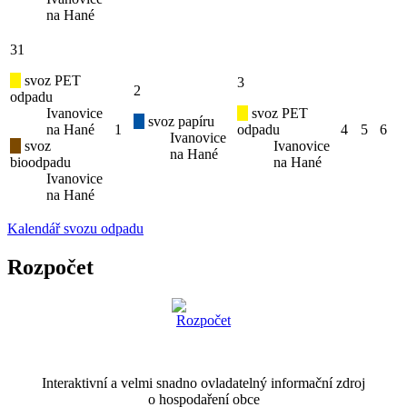
na Hané
31
svoz PET
3
2
odpadu
Ivanovice
svoz PET
svoz papíru
na Hané
1
odpadu
4
5
6
Ivanovice
svoz
Ivanovice
na Hané
bioodpadu
na Hané
Ivanovice
na Hané
Kalendář svozu odpadu
Rozpočet
Interaktivní a velmi snadno ovladatelný informační zdroj
o hospodaření obce