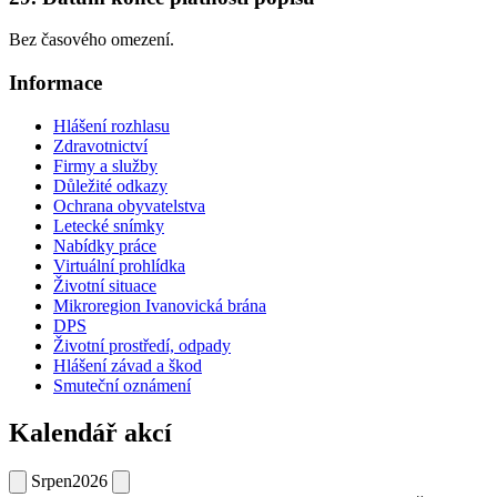
Bez časového omezení.
Informace
Hlášení rozhlasu
Zdravotnictví
Firmy a služby
Důležité odkazy
Ochrana obyvatelstva
Letecké snímky
Nabídky práce
Virtuální prohlídka
Životní situace
Mikroregion Ivanovická brána
DPS
Životní prostředí, odpady
Hlášení závad a škod
Smuteční oznámení
Kalendář akcí
Srpen
2026