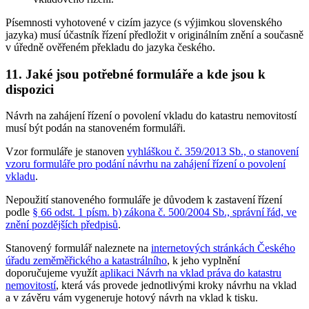
Písemnosti vyhotovené v cizím jazyce (s výjimkou slovenského
jazyka) musí účastník řízení předložit v originálním znění a současně
v úředně ověřeném překladu do jazyka českého.
11. Jaké jsou potřebné formuláře a kde jsou k
dispozici
Návrh na zahájení řízení o povolení vkladu do katastru nemovitostí
musí být podán na stanoveném formuláři.
Vzor formuláře je stanoven
vyhláškou č. 359/2013 Sb., o stanovení
vzoru formuláře pro podání návrhu na zahájení řízení o povolení
vkladu
.
Nepoužití stanoveného formuláře je důvodem k zastavení řízení
podle
§ 66 odst. 1 písm. b) zákona č. 500/2004 Sb., správní řád, ve
znění pozdějších předpisů
.
Stanovený formulář naleznete na
internetových stránkách Českého
úřadu zeměměřického a katastrálního
, k jeho vyplnění
doporučujeme využít
aplikaci Návrh na vklad práva do katastru
nemovitostí
, která vás provede jednotlivými kroky návrhu na vklad
a v závěru vám vygeneruje hotový návrh na vklad k tisku.