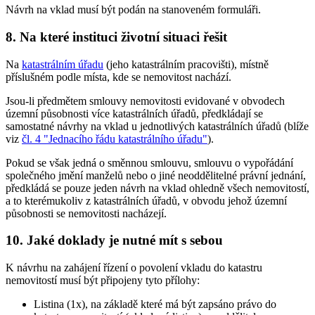
Návrh na vklad musí být podán na stanoveném formuláři.
8. Na které instituci životní situaci řešit
Na
katastrálním úřadu
(jeho katastrálním pracovišti), místně
příslušném podle místa, kde se nemovitost nachází.
Jsou-li předmětem smlouvy nemovitosti evidované v obvodech
územní působnosti více katastrálních úřadů, předkládají se
samostatné návrhy na vklad u jednotlivých katastrálních úřadů (blíže
viz
čl. 4 "Jednacího řádu katastrálního úřadu"
).
Pokud se však jedná o směnnou smlouvu, smlouvu o vypořádání
společného jmění manželů nebo o jiné neoddělitelné právní jednání,
předkládá se pouze jeden návrh na vklad ohledně všech nemovitostí,
a to kterémukoliv z katastrálních úřadů, v obvodu jehož územní
působnosti se nemovitosti nacházejí.
10. Jaké doklady je nutné mít s sebou
K návrhu na zahájení řízení o povolení vkladu do katastru
nemovitostí musí být připojeny tyto přílohy:
Listina (1x), na základě které má být zapsáno právo do