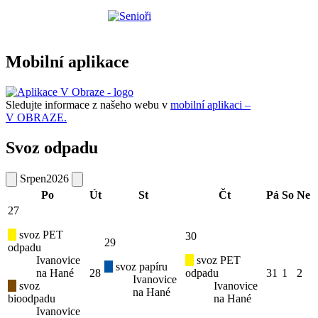
Mobilní aplikace
Sledujte informace z našeho webu v
mobilní aplikaci –
V OBRAZE.
Svoz odpadu
Srpen
2026
Po
Út
St
Čt
Pá
So
Ne
27
svoz PET
30
29
odpadu
Ivanovice
svoz PET
svoz papíru
na Hané
28
odpadu
31
1
2
Ivanovice
svoz
Ivanovice
na Hané
bioodpadu
na Hané
Ivanovice