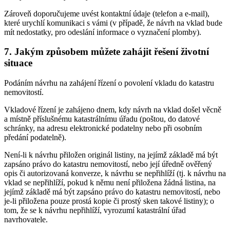
Zároveň doporučujeme uvést kontaktní údaje (telefon a e-mail),
které urychlí komunikaci s vámi (v případě, že návrh na vklad bude
mít nedostatky, pro odeslání informace o vyznačení plomby).
7. Jakým způsobem můžete zahájit řešení životní
situace
Podáním návrhu na zahájení řízení o povolení vkladu do katastru
nemovitostí.
Vkladové řízení je zahájeno dnem, kdy návrh na vklad došel věcně
a místně příslušnému katastrálnímu úřadu (poštou, do datové
schránky, na adresu elektronické podatelny nebo při osobním
předání podatelně).
Není-li k návrhu přiložen originál listiny, na jejímž základě má být
zapsáno právo do katastru nemovitostí, nebo její úředně ověřený
opis či autorizovaná konverze, k návrhu se nepřihlíží (tj. k návrhu na
vklad se nepřihlíží, pokud k němu není přiložena žádná listina, na
jejímž základě má být zapsáno právo do katastru nemovitostí, nebo
je-li přiložena pouze prostá kopie či prostý sken takové listiny); o
tom, že se k návrhu nepřihlíží, vyrozumí katastrální úřad
navrhovatele.