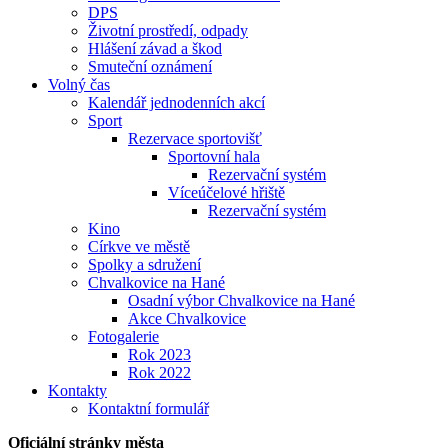
DPS
Životní prostředí, odpady
Hlášení závad a škod
Smuteční oznámení
Volný čas
Kalendář jednodenních akcí
Sport
Rezervace sportovišť
Sportovní hala
Rezervační systém
Víceúčelové hřiště
Rezervační systém
Kino
Církve ve městě
Spolky a sdružení
Chvalkovice na Hané
Osadní výbor Chvalkovice na Hané
Akce Chvalkovice
Fotogalerie
Rok 2023
Rok 2022
Kontakty
Kontaktní formulář
Oficiální stránky města