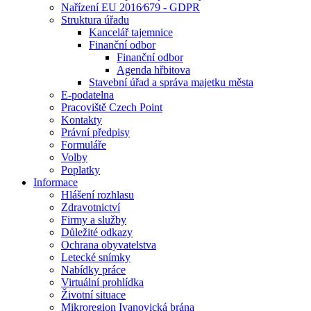
Nařízení EU 2016⁄679 - GDPR
Struktura úřadu
Kancelář tajemnice
Finanční odbor
Finanční odbor
Agenda hřbitova
Stavební úřad a správa majetku města
E-podatelna
Pracoviště Czech Point
Kontakty
Právní předpisy
Formuláře
Volby
Poplatky
Informace
Hlášení rozhlasu
Zdravotnictví
Firmy a služby
Důležité odkazy
Ochrana obyvatelstva
Letecké snímky
Nabídky práce
Virtuální prohlídka
Životní situace
Mikroregion Ivanovická brána