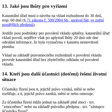
13. Jaké jsou lhůty pro vyřízení
Katastrální úřad musí o návrhu na vklad rozhodnout do 30 dnů,
resp. 60 dnů (
§ 71 zákona č. 500/2004 Sb., správní řád, ve znění
pozdějších předpisů
).
Jestliže jsou podmínky pro povolení vkladu splněny, katastrální úřad
vklad povolí, nejdříve však po uplynutí lhůty 20 dnů ode dne
odeslání informace, že byla vyznačena v katastru nemovitostí
plomba.
Vklad na základě pravomocného rozhodnutí o povolení vkladu
provede katastrální úřad bez zbytečného odkladu od povolení
vkladu.
14. Kteří jsou další účastníci (dotčení) řešení životní
situace
Účastníky řízení jsou ti, jejichž právo vzniká, mění se nebo
rozšiřuje, a ti, jejichž právo zaniká, mění se nebo omezuje.
Za účastníka řízení může jednat na základě plné moci - tzv.
"zmocněnec" nebo na základě právního předpisu - tzv. "zástupce
účastníka řízení".