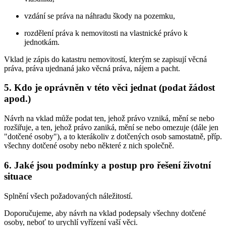
vzdání se práva na náhradu škody na pozemku,
rozdělení práva k nemovitosti na vlastnické právo k
jednotkám.
Vklad je zápis do katastru nemovitostí, kterým se zapisují věcná
práva, práva ujednaná jako věcná práva, nájem a pacht.
5. Kdo je oprávněn v této věci jednat (podat žádost
apod.)
Návrh na vklad může podat ten, jehož právo vzniká, mění se nebo
rozšiřuje, a ten, jehož právo zaniká, mění se nebo omezuje (dále jen
"dotčené osoby"), a to kterákoliv z dotčených osob samostatně, příp.
všechny dotčené osoby nebo některé z nich společně.
6. Jaké jsou podmínky a postup pro řešení životní
situace
Splnění všech požadovaných náležitostí.
Doporučujeme, aby návrh na vklad podepsaly všechny dotčené
osoby, neboť to urychlí vyřízení vaší věci.