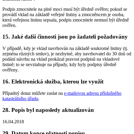
Podpis zmocnitele na plné moci musí být úředně ověřen; pokud se
provádí vklad na základě veřejné listiny a zmocněncem je osoba,
která veřejnou listinu sepsala, podpis zmocnitele nemusí být úředně
ověřen.
15. Jaké další činnosti jsou po žadateli požadovány
V případě, kdy je vklad navrhován na základě soukromé listiny (tj.
zejména různých smluv), je nezbytné, aby navrhovatel do 30 dnů od
podání návrhu na vklad prokázal pravost podpisů na vkladové
listině; to se nevztahuje na případy, kdy byly podpisy úředně
ověřeny.
16. Elektronická služba, kterou lze využít
Případný dotaz můžete zaslat na
e-mailovou adresu příslušného
katastrálního úřadu
.
28. Popis byl naposledy aktualizován
16.04.2018
29. Datum konce platnosti popisu