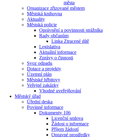
města
Organizace zřizované městem
Městská knihovna
Aktuality
Městská policie
Oprávnění a povinnosti strážníka
Rady občanům
Linka Ztracené dítě
Legislativa
Aktuální informace
Zprávy o činnosti
Svoz odpadu
Dotace a projekty
Územní plán
Městské hřbitovy
Veřejné zakázky
Vhodné uveřejňování
Městský úřad
Úřední deska
Povinné informace
Dokumenty 106
Licenční smlova
Žádost o informace
Příjem žádostí
Opravné prostředky