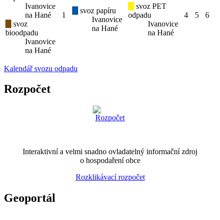
Ivanovice
svoz PET
svoz papíru
na Hané
1
odpadu
4
5
6
Ivanovice
svoz
Ivanovice
na Hané
bioodpadu
na Hané
Ivanovice
na Hané
Kalendář svozu odpadu
Rozpočet
Interaktivní a velmi snadno ovladatelný informační zdroj
o hospodaření obce
Rozklikávací rozpočet
Geoportál