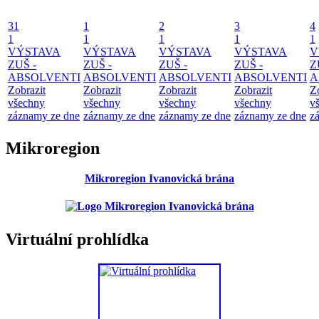
31
1
2
3
4
1
1
1
1
1
VÝSTAVA
VÝSTAVA
VÝSTAVA
VÝSTAVA
V
ZUŠ -
ZUŠ -
ZUŠ -
ZUŠ -
Z
ABSOLVENTI
ABSOLVENTI
ABSOLVENTI
ABSOLVENTI
A
Zobrazit
Zobrazit
Zobrazit
Zobrazit
Z
všechny
všechny
všechny
všechny
v
záznamy ze dne
záznamy ze dne
záznamy ze dne
záznamy ze dne
z
Mikroregion
Mikroregion Ivanovická brána
Virtuální prohlídka