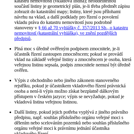
katastru nemovitostí (vkladová listina); neoddělitelnou
součástí listiny je geometrický plán, je-li třeba předmět zápisu
zobrazit do katastrální mapy; listiny, které jsou přílohami
návrhu na vklad, a další podklady pro řízení o povolení
vkladu práva do katastru nemovitostí jsou podrobně
stanoveny v
§ 66 až 70 vyhlášky č. 357/2013 Sb., o katastru
nemovitostí (katastrální vyhláška), ve znění pozdějších
předpisů
.
Plná moc s úředně ověřeným podpisem zmocnitele, je-li
účastník řízení zastoupen zmocněncem; pokud se provádí
vklad na základě veřejné listiny a zmocněncem je osoba, která
veřejnou listinu sepsala, podpis zmocnitele nemusí být úředně
ověřen.
Výpis z obchodního nebo jiného zákonem stanoveného
rejstříku, pokud je účastníkem vkladového řízení právnická
osoba a není-li výpis možno získat bezplatně dálkovým
přístupem v českém jazyce; výpis se nevyžaduje, pokud je
vkladová listina veřejnou listinou.
Další listiny, pokud jejich potřeba vyplývá z jiného právního
předpisu, např. souhlas příslušného orgánu veřejné moci s
dělením nebo scelováním pozemků nebo souhlas příslušného
orgánu veřejné moci k právnímu jednání účastníka
vkladového řízení.