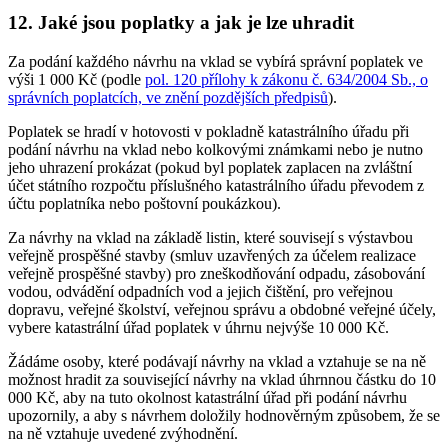
12. Jaké jsou poplatky a jak je lze uhradit
Za podání každého návrhu na vklad se vybírá správní poplatek ve
výši 1 000 Kč (podle
pol. 120 přílohy k zákonu č. 634/2004 Sb., o
správních poplatcích, ve znění pozdějších předpisů
).
Poplatek se hradí v hotovosti v pokladně katastrálního úřadu při
podání návrhu na vklad nebo kolkovými známkami nebo je nutno
jeho uhrazení prokázat (pokud byl poplatek zaplacen na zvláštní
účet státního rozpočtu příslušného katastrálního úřadu převodem z
účtu poplatníka nebo poštovní poukázkou).
Za návrhy na vklad na základě listin, které souvisejí s výstavbou
veřejně prospěšné stavby (smluv uzavřených za účelem realizace
veřejně prospěšné stavby) pro zneškodňování odpadu, zásobování
vodou, odvádění odpadních vod a jejich čištění, pro veřejnou
dopravu, veřejné školství, veřejnou správu a obdobné veřejné účely,
vybere katastrální úřad poplatek v úhrnu nejvýše 10 000 Kč.
Žádáme osoby, které podávají návrhy na vklad a vztahuje se na ně
možnost hradit za související návrhy na vklad úhrnnou částku do 10
000 Kč, aby na tuto okolnost katastrální úřad při podání návrhu
upozornily, a aby s návrhem doložily hodnověrným způsobem, že se
na ně vztahuje uvedené zvýhodnění.